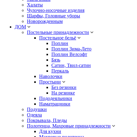
Халаты
Чулочно-носочные изделия
Шарфы, Головные уборы
Новорожденным
ДОМ
Постельные принадлежности
Постельное бельё
Поплин
Поплин Зима-Лето
Поплин Велсофт
Бязь
Сатин, Твил-сатин
Перкаль
Наволочки
Простыни
Без резинки
На резинке
Пододеяльники
Наматрацники
Подушки
Одеяла
Покрывала, Пледы
Полотенца, Махровые принадлежности
Для кухни
Махровые полотенца