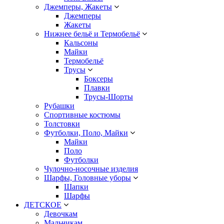
Джемперы, Жакеты
Джемперы
Жакеты
Нижнее бельё и Термобельё
Кальсоны
Майки
Термобельё
Трусы
Боксеры
Плавки
Трусы-Шорты
Рубашки
Спортивные костюмы
Толстовки
Футболки, Поло, Майки
Майки
Поло
Футболки
Чулочно-носочные изделия
Шарфы, Головные уборы
Шапки
Шарфы
ДЕТСКОЕ
Девочкам
Мальчикам