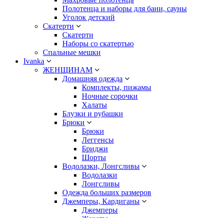
Полотенца и наборы для бани, сауны
Уголок детский
Скатерти
Скатерти
Наборы со скатертью
Спальные мешки
Ivanka
ЖЕНЩИНАМ
Домашняя одежда
Комплекты, пижамы
Ночные сорочки
Халаты
Блузки и рубашки
Брюки
Брюки
Леггенсы
Бриджи
Шорты
Водолазки, Лонгсливы
Водолазки
Лонгсливы
Одежда больших размеров
Джемперы, Кардиганы
Джемперы