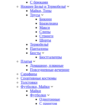
С брюками
Нижнее Бельё и Термобельё
Майки, Топы
Трусы
Бикини
Бразилиана
Макси
Слипы
Стринги
Шорты
Термобельё
Панталоны
Бюсты
Бюстгальтеры
Платья
Домашние, пляжные
Повседневные,вечерние
Сарафаны
Спортивные костюмы
Толстовки
Футболки, Майки
Майки
Футболки
Однотонные
С принтом