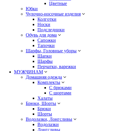
Цветные
Юбки
Чулочно-носочные изделия
Колготки
Носки
Подследники
Обувь для дома
Сапожки
Тапочки
Шарфы, Головные уборы
Шапки
Шарфы
Перчатки, варежки
МУЖЧИНАМ
Домашняя одежда
Комплекты
С брюками
С шортами
Халаты
Брюки, Шорты
Брюки
Шорты
Водолазки, Лонгсливы
Водолазки
Лонгсливы