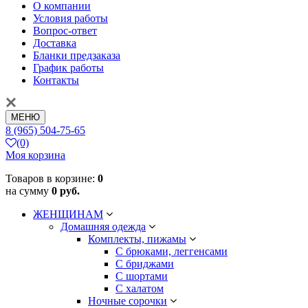
О компании
Условия работы
Вопрос-ответ
Доставка
Бланки предзаказа
График работы
Контакты
МЕНЮ
8 (965) 504-75-65
(0)
Моя корзина
Товаров в корзине:
0
на сумму
0 руб.
ЖЕНЩИНАМ
Домашняя одежда
Комплекты, пижамы
С брюками, леггенсами
С бриджами
С шортами
С халатом
Ночные сорочки