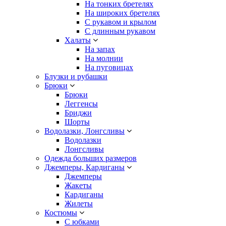
На тонких бретелях
На широких бретелях
С рукавом и крылом
С длинным рукавом
Халаты
На запах
На молнии
На пуговицах
Блузки и рубашки
Брюки
Брюки
Леггенсы
Бриджи
Шорты
Водолазки, Лонгсливы
Водолазки
Лонгсливы
Одежда больших размеров
Джемперы, Кардиганы
Джемперы
Жакеты
Кардиганы
Жилеты
Костюмы
С юбками