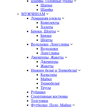
Шарфы, Головные уборы
Шапки
Шарфы
МУЖЧИНАМ
Домашняя одежда
Комплекты
Халаты
Брюки, Шорты
Брюки
Шорты
Водолазки, Лонгсливы
Водолазки
Лонгсливы
Джемперы, Жакеты
Джемперы
Жакеты
Нижнее бельё и Термобельё
Кальсоны
Майки
Термобельё
Трусы
Рубашки
Спортивные костюмы
Толстовки
Футболки, Поло, Майки