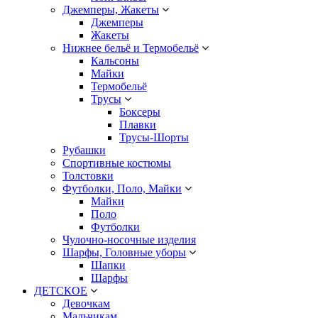
Джемперы, Жакеты
Джемперы
Жакеты
Нижнее бельё и Термобельё
Кальсоны
Майки
Термобельё
Трусы
Боксеры
Плавки
Трусы-Шорты
Рубашки
Спортивные костюмы
Толстовки
Футболки, Поло, Майки
Майки
Поло
Футболки
Чулочно-носочные изделия
Шарфы, Головные уборы
Шапки
Шарфы
ДЕТСКОЕ
Девочкам
Мальчикам