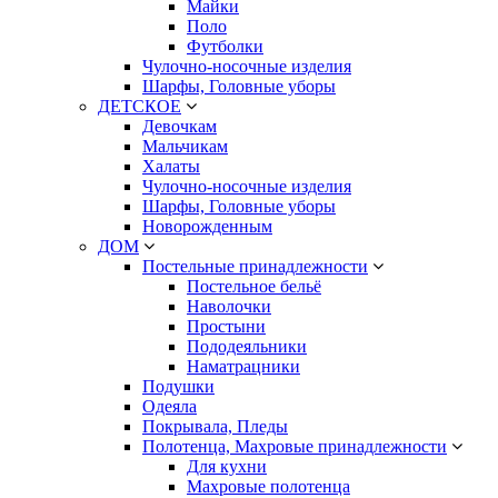
Майки
Поло
Футболки
Чулочно-носочные изделия
Шарфы, Головные уборы
ДЕТСКОЕ
Девочкам
Мальчикам
Халаты
Чулочно-носочные изделия
Шарфы, Головные уборы
Новорожденным
ДОМ
Постельные принадлежности
Постельное бельё
Наволочки
Простыни
Пододеяльники
Наматрацники
Подушки
Одеяла
Покрывала, Пледы
Полотенца, Махровые принадлежности
Для кухни
Махровые полотенца