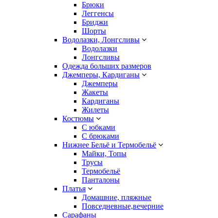
Брюки
Леггенсы
Бриджи
Шорты
Водолазки, Лонгсливы
Водолазки
Лонгсливы
Одежда больших размеров
Джемперы, Кардиганы
Джемперы
Жакеты
Кардиганы
Жилеты
Костюмы
С юбками
С брюками
Нижнее Бельё и Термобельё
Майки, Топы
Трусы
Термобельё
Панталоны
Платья
Домашние, пляжные
Повседневные,вечерние
Сарафаны