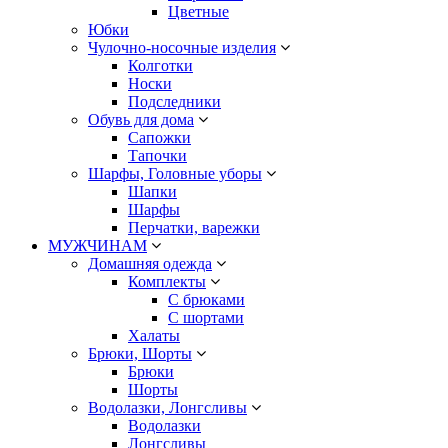
Цветные
Юбки
Чулочно-носочные изделия
Колготки
Носки
Подследники
Обувь для дома
Сапожки
Тапочки
Шарфы, Головные уборы
Шапки
Шарфы
Перчатки, варежки
МУЖЧИНАМ
Домашняя одежда
Комплекты
С брюками
С шортами
Халаты
Брюки, Шорты
Брюки
Шорты
Водолазки, Лонгсливы
Водолазки
Лонгсливы