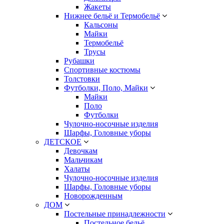
Жакеты
Нижнее бельё и Термобельё
Кальсоны
Майки
Термобельё
Трусы
Рубашки
Спортивные костюмы
Толстовки
Футболки, Поло, Майки
Майки
Поло
Футболки
Чулочно-носочные изделия
Шарфы, Головные уборы
ДЕТСКОЕ
Девочкам
Мальчикам
Халаты
Чулочно-носочные изделия
Шарфы, Головные уборы
Новорожденным
ДОМ
Постельные принадлежности
Постельное бельё