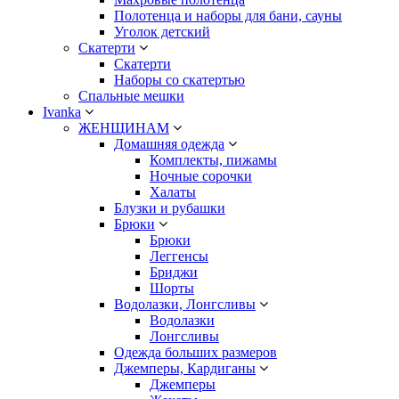
Полотенца и наборы для бани, сауны
Уголок детский
Скатерти
Скатерти
Наборы со скатертью
Спальные мешки
Ivanka
ЖЕНЩИНАМ
Домашняя одежда
Комплекты, пижамы
Ночные сорочки
Халаты
Блузки и рубашки
Брюки
Брюки
Леггенсы
Бриджи
Шорты
Водолазки, Лонгсливы
Водолазки
Лонгсливы
Одежда больших размеров
Джемперы, Кардиганы
Джемперы