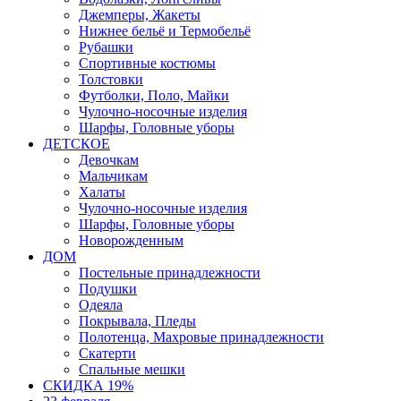
Джемперы, Жакеты
Нижнее бельё и Термобельё
Рубашки
Спортивные костюмы
Толстовки
Футболки, Поло, Майки
Чулочно-носочные изделия
Шарфы, Головные уборы
ДЕТСКОЕ
Девочкам
Мальчикам
Халаты
Чулочно-носочные изделия
Шарфы, Головные уборы
Новорожденным
ДОМ
Постельные принадлежности
Подушки
Одеяла
Покрывала, Пледы
Полотенца, Махровые принадлежности
Скатерти
Спальные мешки
СКИДКА 19%