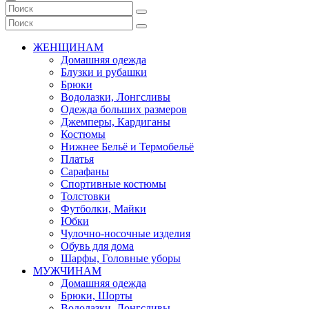
ЖЕНЩИНАМ
Домашняя одежда
Блузки и рубашки
Брюки
Водолазки, Лонгсливы
Одежда больших размеров
Джемперы, Кардиганы
Костюмы
Нижнее Бельё и Термобельё
Платья
Сарафаны
Спортивные костюмы
Толстовки
Футболки, Майки
Юбки
Чулочно-носочные изделия
Обувь для дома
Шарфы, Головные уборы
МУЖЧИНАМ
Домашняя одежда
Брюки, Шорты
Водолазки, Лонгсливы