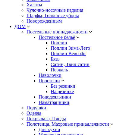
Халаты
Чулочно-носочные изделия
Шарфы, Головные уборы
Новорожденным
ДОМ
Постельные принадлежности
Постельное бельё
Поплин
Поплин Зима-Лето
Поплин Велсофт
Бязь
Сатин, Твил-сатин
Перкаль
Наволочки
Простыни
Без резинки
На резинке
Пододеяльники
Наматрацники
Подушки
Одеяла
Покрывала, Пледы
Полотенца, Махровые принадлежности
Для кухни
Махровые полотенца