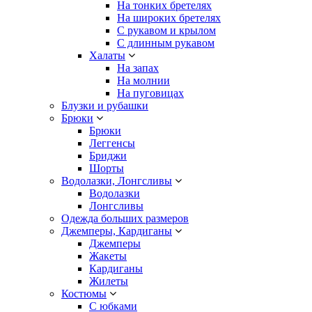
На тонких бретелях
На широких бретелях
С рукавом и крылом
С длинным рукавом
Халаты
На запах
На молнии
На пуговицах
Блузки и рубашки
Брюки
Брюки
Леггенсы
Бриджи
Шорты
Водолазки, Лонгсливы
Водолазки
Лонгсливы
Одежда больших размеров
Джемперы, Кардиганы
Джемперы
Жакеты
Кардиганы
Жилеты
Костюмы
С юбками