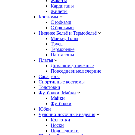
Жакеты
Кардиганы
Жилеты
Костюмы
С юбками
С брюками
Нижнее Бельё и Термобельё
Майки, Топы
Трусы
Термобельё
Панталоны
Платья
Домашние, пляжные
Повседневные,вечерние
Сарафаны
Спортивные костюмы
Толстовки
Футболки, Майки
Майки
Футболки
Юбки
Чулочно-носочные изделия
Колготки
Носки
Подследники