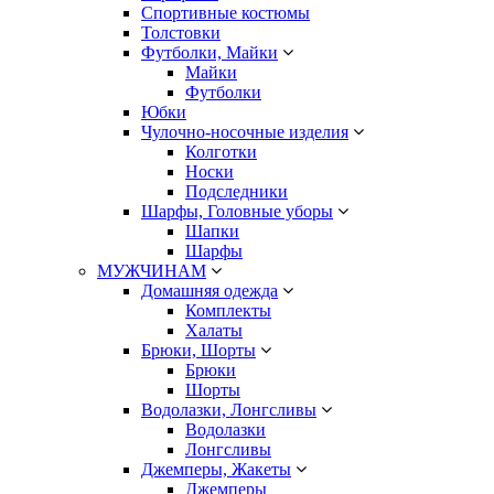
Спортивные костюмы
Толстовки
Футболки, Майки
Майки
Футболки
Юбки
Чулочно-носочные изделия
Колготки
Носки
Подследники
Шарфы, Головные уборы
Шапки
Шарфы
МУЖЧИНАМ
Домашняя одежда
Комплекты
Халаты
Брюки, Шорты
Брюки
Шорты
Водолазки, Лонгсливы
Водолазки
Лонгсливы
Джемперы, Жакеты
Джемперы