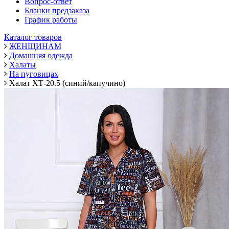
Вопрос-ответ
Бланки предзаказа
График работы
Каталог товаров
ЖЕНЩИНАМ
Домашняя одежда
Халаты
На пуговицах
Халат ХТ-20.5 (синий/капучино)