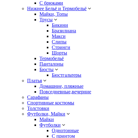
С брюками
Нижнее Бельё и Термобельё
Майки, Топы
Трусы
Бикини
Бразилиана
Макси
Слипы
Стринги
Шорты
Термобельё
Панталоны
Бюсты
Бюстгальтеры
Платья
Домашние, пляжные
Повседневные,вечерние
Сарафаны
Спортивные костюмы
Толстовки
Футболки, Майки
Майки
Футболки
Однотонные
С принтом