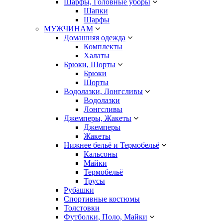
Шарфы, Головные уборы
Шапки
Шарфы
МУЖЧИНАМ
Домашняя одежда
Комплекты
Халаты
Брюки, Шорты
Брюки
Шорты
Водолазки, Лонгсливы
Водолазки
Лонгсливы
Джемперы, Жакеты
Джемперы
Жакеты
Нижнее бельё и Термобельё
Кальсоны
Майки
Термобельё
Трусы
Рубашки
Спортивные костюмы
Толстовки
Футболки, Поло, Майки