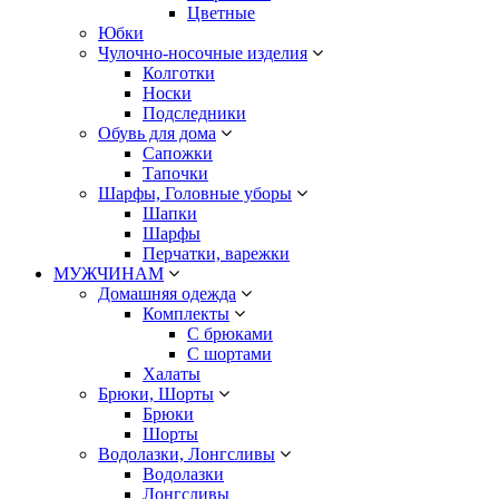
Цветные
Юбки
Чулочно-носочные изделия
Колготки
Носки
Подследники
Обувь для дома
Сапожки
Тапочки
Шарфы, Головные уборы
Шапки
Шарфы
Перчатки, варежки
МУЖЧИНАМ
Домашняя одежда
Комплекты
С брюками
С шортами
Халаты
Брюки, Шорты
Брюки
Шорты
Водолазки, Лонгсливы
Водолазки
Лонгсливы