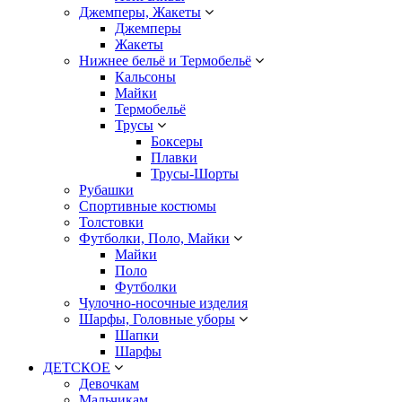
Джемперы, Жакеты
Джемперы
Жакеты
Нижнее бельё и Термобельё
Кальсоны
Майки
Термобельё
Трусы
Боксеры
Плавки
Трусы-Шорты
Рубашки
Спортивные костюмы
Толстовки
Футболки, Поло, Майки
Майки
Поло
Футболки
Чулочно-носочные изделия
Шарфы, Головные уборы
Шапки
Шарфы
ДЕТСКОЕ
Девочкам
Мальчикам