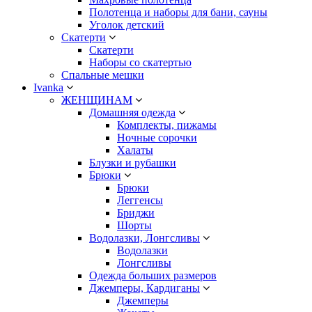
Полотенца и наборы для бани, сауны
Уголок детский
Скатерти
Скатерти
Наборы со скатертью
Спальные мешки
Ivanka
ЖЕНЩИНАМ
Домашняя одежда
Комплекты, пижамы
Ночные сорочки
Халаты
Блузки и рубашки
Брюки
Брюки
Леггенсы
Бриджи
Шорты
Водолазки, Лонгсливы
Водолазки
Лонгсливы
Одежда больших размеров
Джемперы, Кардиганы
Джемперы