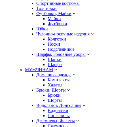
Спортивные костюмы
Толстовки
Футболки, Майки
Майки
Футболки
Юбки
Чулочно-носочные изделия
Колготки
Носки
Подследники
Шарфы, Головные уборы
Шапки
Шарфы
МУЖЧИНАМ
Домашняя одежда
Комплекты
Халаты
Брюки, Шорты
Брюки
Шорты
Водолазки, Лонгсливы
Водолазки
Лонгсливы
Джемперы, Жакеты
Джемперы