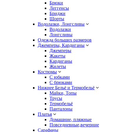
Брюки
Леггенсы
Бриджи
Шорты
Водолазки, Лонгсливы
Водолазки
Лонгсливы
Одежда больших размеров
Джемперы, Кардиганы
Джемперы
Жакеты
Кардиганы
Жилеты
Костюмы
С юбками
С брюками
Нижнее Бельё и Термобельё
Майки, Топы
Трусы
Термобельё
Панталоны
Платья
Домашние, пляжные
Повседневные,вечерние
Сарафаны