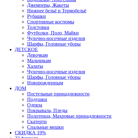
Джемперы, Жакеты
Нижнее бельё и Термобельё
Рубашки
Спортивные костюмы
Толстовки
Футболки, Поло, Майки
Чулочно-носочные изделия
Шарфы, Головные уборы
ДЕТСКОЕ
Девочкам
Мальчикам
Халаты
Чулочно-носочные изделия
Шарфы, Головные уборы
Новорожденным
ДОМ
Постельные принадлежности
Подушки
Одеяла
Покрывала, Пледы
Полотенца, Махровые принадлежности
Скатерти
Спальные мешки
СКИДКА 19%