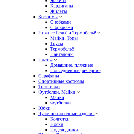
Жакеты
Кардиганы
Жилеты
Костюмы
С юбками
С брюками
Нижнее Бельё и Термобельё
Майки, Топы
Трусы
Термобельё
Панталоны
Платья
Домашние, пляжные
Повседневные,вечерние
Сарафаны
Спортивные костюмы
Толстовки
Футболки, Майки
Майки
Футболки
Юбки
Чулочно-носочные изделия
Колготки
Носки
Подследники