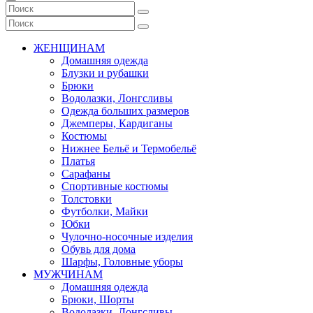
ЖЕНЩИНАМ
Домашняя одежда
Блузки и рубашки
Брюки
Водолазки, Лонгсливы
Одежда больших размеров
Джемперы, Кардиганы
Костюмы
Нижнее Бельё и Термобельё
Платья
Сарафаны
Спортивные костюмы
Толстовки
Футболки, Майки
Юбки
Чулочно-носочные изделия
Обувь для дома
Шарфы, Головные уборы
МУЖЧИНАМ
Домашняя одежда
Брюки, Шорты
Водолазки, Лонгсливы