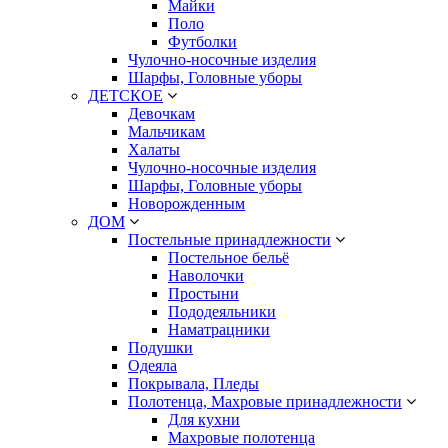
Майки
Поло
Футболки
Чулочно-носочные изделия
Шарфы, Головные уборы
ДЕТСКОЕ
Девочкам
Мальчикам
Халаты
Чулочно-носочные изделия
Шарфы, Головные уборы
Новорожденным
ДОМ
Постельные принадлежности
Постельное бельё
Наволочки
Простыни
Пододеяльники
Наматрацники
Подушки
Одеяла
Покрывала, Пледы
Полотенца, Махровые принадлежности
Для кухни
Махровые полотенца