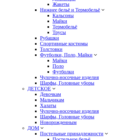
Жакеты
Нижнее бельё и Термобельё
Кальсоны
Майки
Термобельё
Трусы
Рубашки
Спортивные костюмы
Толстовки
Футболки, Поло, Майки
Майки
Поло
Футболки
Чулочно-носочные изделия
Шарфы, Головные уборы
ДЕТСКОЕ
Девочкам
Мальчикам
Халаты
Чулочно-носочные изделия
Шарфы, Головные уборы
Новорожденным
ДОМ
Постельные принадлежности
Постельное бельё