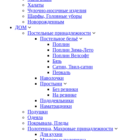
Халаты
Чулочно-носочные изделия
Шарфы, Головные уборы
Новорожденным
ДОМ
Постельные принадлежности
Постельное бельё
Поплин
Поплин Зима-Лето
Поплин Велсофт
Бязь
Сатин, Твил-сатин
Перкаль
Наволочки
Простыни
Без резинки
На резинке
Пододеяльники
Наматрацники
Подушки
Одеяла
Покрывала, Пледы
Полотенца, Махровые принадлежности
Для кухни
Махровые полотенца