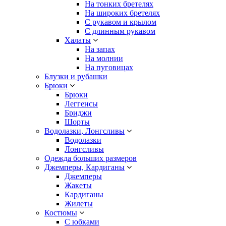
На тонких бретелях
На широких бретелях
С рукавом и крылом
С длинным рукавом
Халаты
На запах
На молнии
На пуговицах
Блузки и рубашки
Брюки
Брюки
Леггенсы
Бриджи
Шорты
Водолазки, Лонгсливы
Водолазки
Лонгсливы
Одежда больших размеров
Джемперы, Кардиганы
Джемперы
Жакеты
Кардиганы
Жилеты
Костюмы
С юбками