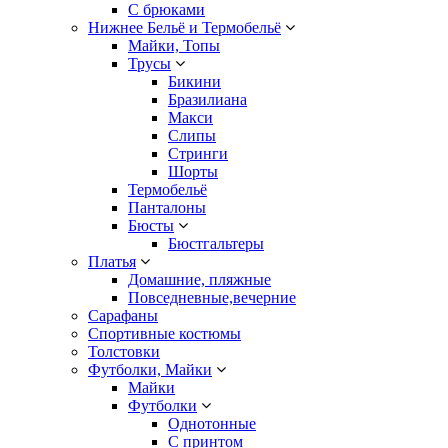
С брюками
Нижнее Бельё и Термобельё
Майки, Топы
Трусы
Бикини
Бразилиана
Макси
Слипы
Стринги
Шорты
Термобельё
Панталоны
Бюсты
Бюстгальтеры
Платья
Домашние, пляжные
Повседневные,вечерние
Сарафаны
Спортивные костюмы
Толстовки
Футболки, Майки
Майки
Футболки
Однотонные
С принтом