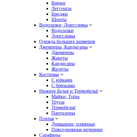
Брюки
Леггенсы
Бриджи
Шорты
Водолазки, Лонгсливы
Водолазки
Лонгсливы
Одежда больших размеров
Джемперы, Кардиганы
Джемперы
Жакеты
Кардиганы
Жилеты
Костюмы
С юбками
С брюками
Нижнее Бельё и Термобельё
Майки, Топы
Трусы
Термобельё
Панталоны
Платья
Домашние, пляжные
Повседневные,вечерние
Сарафаны