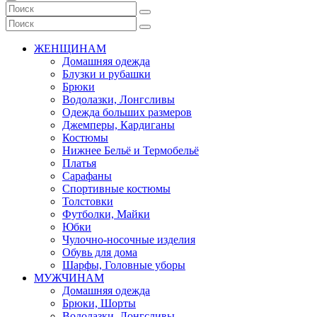
ЖЕНЩИНАМ
Домашняя одежда
Блузки и рубашки
Брюки
Водолазки, Лонгсливы
Одежда больших размеров
Джемперы, Кардиганы
Костюмы
Нижнее Бельё и Термобельё
Платья
Сарафаны
Спортивные костюмы
Толстовки
Футболки, Майки
Юбки
Чулочно-носочные изделия
Обувь для дома
Шарфы, Головные уборы
МУЖЧИНАМ
Домашняя одежда
Брюки, Шорты
Водолазки, Лонгсливы