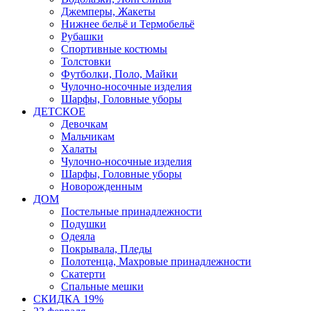
Джемперы, Жакеты
Нижнее бельё и Термобельё
Рубашки
Спортивные костюмы
Толстовки
Футболки, Поло, Майки
Чулочно-носочные изделия
Шарфы, Головные уборы
ДЕТСКОЕ
Девочкам
Мальчикам
Халаты
Чулочно-носочные изделия
Шарфы, Головные уборы
Новорожденным
ДОМ
Постельные принадлежности
Подушки
Одеяла
Покрывала, Пледы
Полотенца, Махровые принадлежности
Скатерти
Спальные мешки
СКИДКА 19%