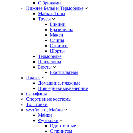
С брюками
Нижнее Бельё и Термобельё
Майки, Топы
Трусы
Бикини
Бразилиана
Макси
Слипы
Стринги
Шорты
Термобельё
Панталоны
Бюсты
Бюстгальтеры
Платья
Домашние, пляжные
Повседневные,вечерние
Сарафаны
Спортивные костюмы
Толстовки
Футболки, Майки
Майки
Футболки
Однотонные
С принтом