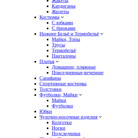
Жакеты
Кардиганы
Жилеты
Костюмы
С юбками
С брюками
Нижнее Бельё и Термобельё
Майки, Топы
Трусы
Термобельё
Панталоны
Платья
Домашние, пляжные
Повседневные,вечерние
Сарафаны
Спортивные костюмы
Толстовки
Футболки, Майки
Майки
Футболки
Юбки
Чулочно-носочные изделия
Колготки
Носки
Подследники