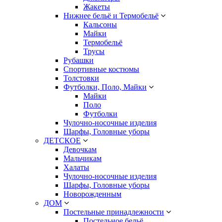
Жакеты
Нижнее бельё и Термобельё
Кальсоны
Майки
Термобельё
Трусы
Рубашки
Спортивные костюмы
Толстовки
Футболки, Поло, Майки
Майки
Поло
Футболки
Чулочно-носочные изделия
Шарфы, Головные уборы
ДЕТСКОЕ
Девочкам
Мальчикам
Халаты
Чулочно-носочные изделия
Шарфы, Головные уборы
Новорожденным
ДОМ
Постельные принадлежности
Постельное бельё