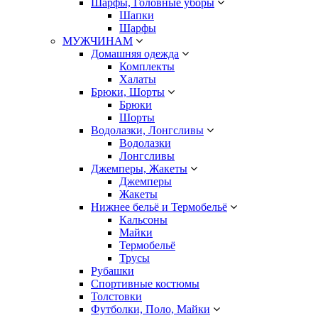
Шарфы, Головные уборы
Шапки
Шарфы
МУЖЧИНАМ
Домашняя одежда
Комплекты
Халаты
Брюки, Шорты
Брюки
Шорты
Водолазки, Лонгсливы
Водолазки
Лонгсливы
Джемперы, Жакеты
Джемперы
Жакеты
Нижнее бельё и Термобельё
Кальсоны
Майки
Термобельё
Трусы
Рубашки
Спортивные костюмы
Толстовки
Футболки, Поло, Майки