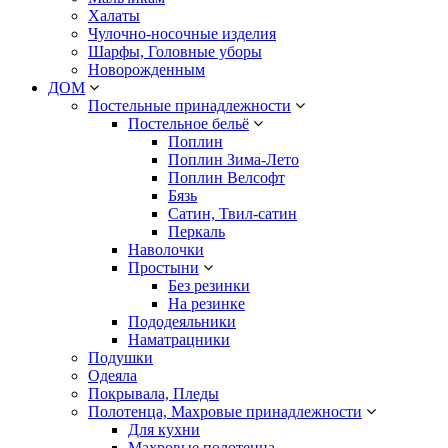
Халаты
Чулочно-носочные изделия
Шарфы, Головные уборы
Новорожденным
ДОМ
Постельные принадлежности
Постельное бельё
Поплин
Поплин Зима-Лето
Поплин Велсофт
Бязь
Сатин, Твил-сатин
Перкаль
Наволочки
Простыни
Без резинки
На резинке
Пододеяльники
Наматрацники
Подушки
Одеяла
Покрывала, Пледы
Полотенца, Махровые принадлежности
Для кухни
Махровые полотенца