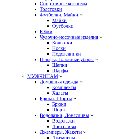
Спортивные костюмы
Толстовки
Футболки, Майки
Майки
Футболки
Юбки
Чулочно-носочные изделия
Колготки
Носки
Подследники
Шарфы, Головные уборы
Шапки
Шарфы
МУЖЧИНАМ
Домашняя одежда
Комплекты
Халаты
Брюки, Шорты
Брюки
Шорты
Водолазки, Лонгсливы
Водолазки
Лонгсливы
Джемперы, Жакеты
Джемперы