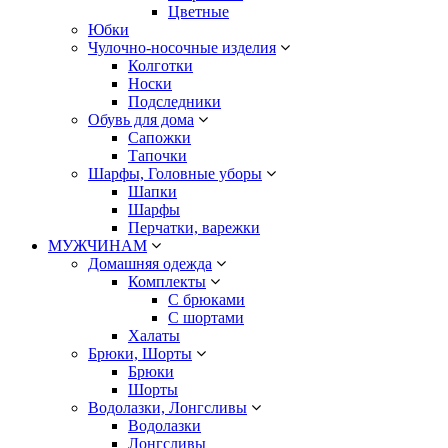
Цветные
Юбки
Чулочно-носочные изделия
Колготки
Носки
Подследники
Обувь для дома
Сапожки
Тапочки
Шарфы, Головные уборы
Шапки
Шарфы
Перчатки, варежки
МУЖЧИНАМ
Домашняя одежда
Комплекты
С брюками
С шортами
Халаты
Брюки, Шорты
Брюки
Шорты
Водолазки, Лонгсливы
Водолазки
Лонгсливы