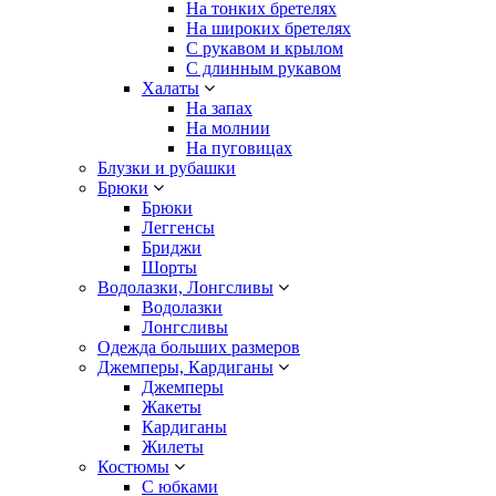
На тонких бретелях
На широких бретелях
С рукавом и крылом
С длинным рукавом
Халаты
На запах
На молнии
На пуговицах
Блузки и рубашки
Брюки
Брюки
Леггенсы
Бриджи
Шорты
Водолазки, Лонгсливы
Водолазки
Лонгсливы
Одежда больших размеров
Джемперы, Кардиганы
Джемперы
Жакеты
Кардиганы
Жилеты
Костюмы
С юбками