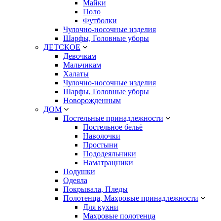
Майки
Поло
Футболки
Чулочно-носочные изделия
Шарфы, Головные уборы
ДЕТСКОЕ
Девочкам
Мальчикам
Халаты
Чулочно-носочные изделия
Шарфы, Головные уборы
Новорожденным
ДОМ
Постельные принадлежности
Постельное бельё
Наволочки
Простыни
Пододеяльники
Наматрацники
Подушки
Одеяла
Покрывала, Пледы
Полотенца, Махровые принадлежности
Для кухни
Махровые полотенца