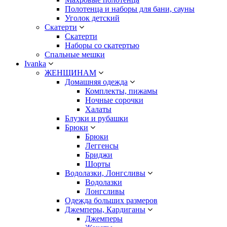
Полотенца и наборы для бани, сауны
Уголок детский
Скатерти
Скатерти
Наборы со скатертью
Спальные мешки
Ivanka
ЖЕНЩИНАМ
Домашняя одежда
Комплекты, пижамы
Ночные сорочки
Халаты
Блузки и рубашки
Брюки
Брюки
Леггенсы
Бриджи
Шорты
Водолазки, Лонгсливы
Водолазки
Лонгсливы
Одежда больших размеров
Джемперы, Кардиганы
Джемперы