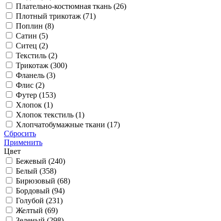
Плательно-костюмная ткань (
26
)
Плотный трикотаж (
71
)
Поплин (
8
)
Сатин (
5
)
Ситец (
2
)
Текстиль (
2
)
Трикотаж (
300
)
Фланель (
3
)
Флис (
2
)
Футер (
153
)
Хлопок (
1
)
Хлопок текстиль (
1
)
Хлопчатобумажные ткани (
17
)
Сбросить
Применить
Цвет
Бежевый (
240
)
Белый (
358
)
Бирюзовый (
68
)
Бордовый (
94
)
Голубой (
231
)
Желтый (
69
)
Зеленый (
298
)