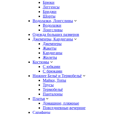
Брюки
Леггенсы
Бриджи
Шорты
Водолазки, Лонгсливы
Водолазки
Лонгсливы
Одежда больших размеров
Джемперы, Кардиганы
Джемперы
Жакеты
Кардиганы
Жилеты
Костюмы
С юбками
С брюками
Нижнее Бельё и Термобельё
Майки, Топы
Трусы
Термобельё
Панталоны
Платья
Домашние, пляжные
Повседневные,вечерние
Сарафаны