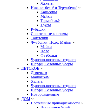
Жакеты
Нижнее бельё и Термобельё
Кальсоны
Майки
Термобельё
Трусы
Рубашки
Спортивные костюмы
Толстовки
Футболки, Поло, Майки
Майки
Поло
Футболки
Чулочно-носочные изделия
Шарфы, Головные уборы
ДЕТСКОЕ
Девочкам
Мальчикам
Халаты
Чулочно-носочные изделия
Шарфы, Головные уборы
Новорожденным
ДОМ
Постельные принадлежности
Постельное бельё