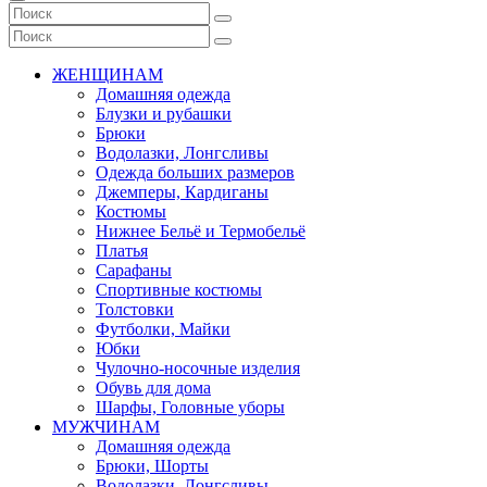
ЖЕНЩИНАМ
Домашняя одежда
Блузки и рубашки
Брюки
Водолазки, Лонгсливы
Одежда больших размеров
Джемперы, Кардиганы
Костюмы
Нижнее Бельё и Термобельё
Платья
Сарафаны
Спортивные костюмы
Толстовки
Футболки, Майки
Юбки
Чулочно-носочные изделия
Обувь для дома
Шарфы, Головные уборы
МУЖЧИНАМ
Домашняя одежда
Брюки, Шорты
Водолазки, Лонгсливы