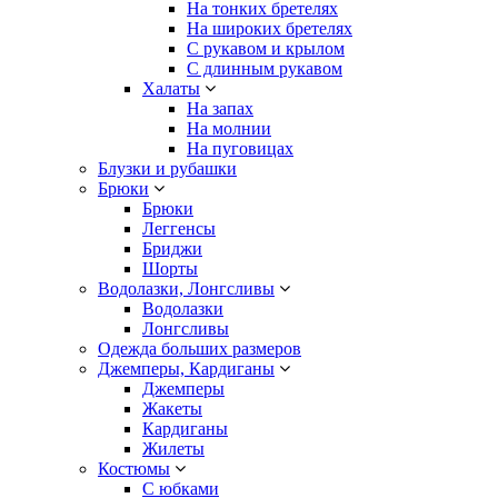
На тонких бретелях
На широких бретелях
С рукавом и крылом
С длинным рукавом
Халаты
На запах
На молнии
На пуговицах
Блузки и рубашки
Брюки
Брюки
Леггенсы
Бриджи
Шорты
Водолазки, Лонгсливы
Водолазки
Лонгсливы
Одежда больших размеров
Джемперы, Кардиганы
Джемперы
Жакеты
Кардиганы
Жилеты
Костюмы
С юбками