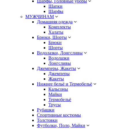
Шарфы, Головные уборы
Шапки
Шарфы
МУЖЧИНАМ
Домашняя одежда
Комплекты
Халаты
Брюки, Шорты
Брюки
Шорты
Водолазки, Лонгсливы
Водолазки
Лонгсливы
Джемперы, Жакеты
Джемперы
Жакеты
Нижнее бельё и Термобельё
Кальсоны
Майки
Термобельё
Трусы
Рубашки
Спортивные костюмы
Толстовки
Футболки, Поло, Майки