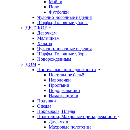
Майки
Поло
Футболки
Чулочно-носочные изделия
Шарфы, Головные уборы
ДЕТСКОЕ
Девочкам
Мальчикам
Халаты
Чулочно-носочные изделия
Шарфы, Головные уборы
Новорожденным
ДОМ
Постельные принадлежности
Постельное бельё
Наволочки
Простыни
Пододеяльники
Наматрацники
Подушки
Одеяла
Покрывала, Пледы
Полотенца, Махровые принадлежности
Для кухни
Махровые полотенца