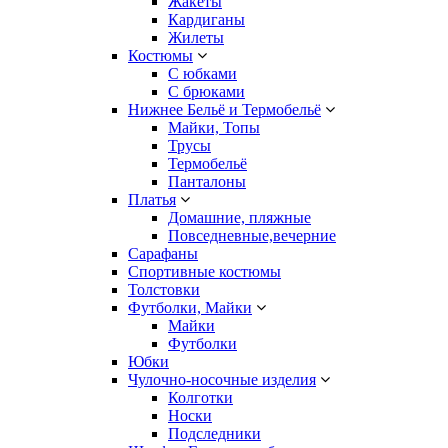
Жакеты
Кардиганы
Жилеты
Костюмы
С юбками
С брюками
Нижнее Бельё и Термобельё
Майки, Топы
Трусы
Термобельё
Панталоны
Платья
Домашние, пляжные
Повседневные,вечерние
Сарафаны
Спортивные костюмы
Толстовки
Футболки, Майки
Майки
Футболки
Юбки
Чулочно-носочные изделия
Колготки
Носки
Подследники