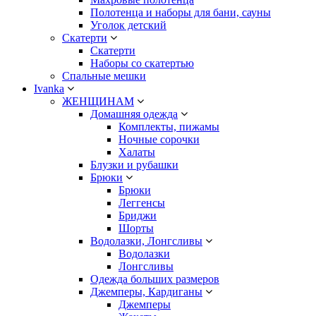
Полотенца и наборы для бани, сауны
Уголок детский
Скатерти
Скатерти
Наборы со скатертью
Спальные мешки
Ivanka
ЖЕНЩИНАМ
Домашняя одежда
Комплекты, пижамы
Ночные сорочки
Халаты
Блузки и рубашки
Брюки
Брюки
Леггенсы
Бриджи
Шорты
Водолазки, Лонгсливы
Водолазки
Лонгсливы
Одежда больших размеров
Джемперы, Кардиганы
Джемперы