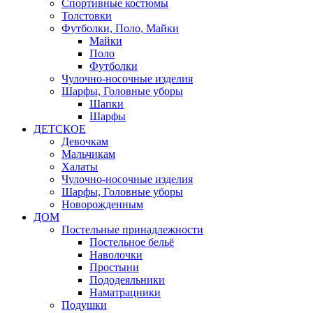
Спортивные костюмы
Толстовки
Футболки, Поло, Майки
Майки
Поло
Футболки
Чулочно-носочные изделия
Шарфы, Головные уборы
Шапки
Шарфы
ДЕТСКОЕ
Девочкам
Мальчикам
Халаты
Чулочно-носочные изделия
Шарфы, Головные уборы
Новорожденным
ДОМ
Постельные принадлежности
Постельное бельё
Наволочки
Простыни
Пододеяльники
Наматрацники
Подушки