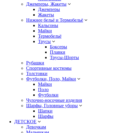
Джемперы, Жакеты
Джемперы
Жакеты
Нижнее бельё и Термобельё
Кальсоны
Майки
Термобельё
Трусы
Боксеры
Плавки
Трусы-Шорты
Рубашки
Спортивные костюмы
Толстовки
Футболки, Поло, Майки
Майки
Поло
Футболки
Чулочно-носочные изделия
Шарфы, Головные уборы
Шапки
Шарфы
ДЕТСКОЕ
Девочкам
Мальчикам