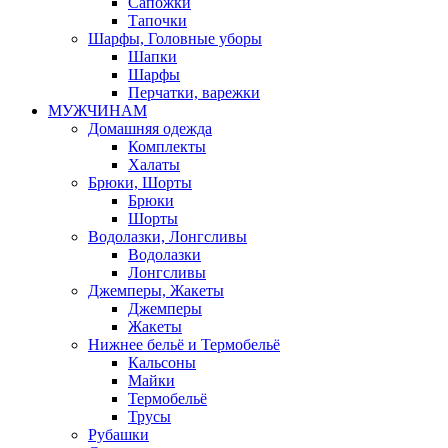
Сапожки
Тапочки
Шарфы, Головные уборы
Шапки
Шарфы
Перчатки, варежки
МУЖЧИНАМ
Домашняя одежда
Комплекты
Халаты
Брюки, Шорты
Брюки
Шорты
Водолазки, Лонгсливы
Водолазки
Лонгсливы
Джемперы, Жакеты
Джемперы
Жакеты
Нижнее бельё и Термобельё
Кальсоны
Майки
Термобельё
Трусы
Рубашки