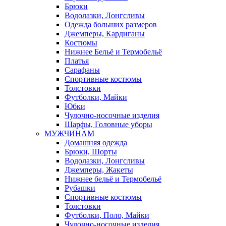
Брюки
Водолазки, Лонгсливы
Одежда больших размеров
Джемперы, Кардиганы
Костюмы
Нижнее Бельё и Термобельё
Платья
Сарафаны
Спортивные костюмы
Толстовки
Футболки, Майки
Юбки
Чулочно-носочные изделия
Шарфы, Головные уборы
МУЖЧИНАМ
Домашняя одежда
Брюки, Шорты
Водолазки, Лонгсливы
Джемперы, Жакеты
Нижнее бельё и Термобельё
Рубашки
Спортивные костюмы
Толстовки
Футболки, Поло, Майки
Чулочно-носочные изделия