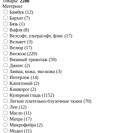
Товары
2286
Материал
Бамбук (
12
)
Бархат (
7
)
Бязь (
1
)
Вафля (
8
)
Велсофт, ультрасофт, флис (
17
)
Вельвет (
3
)
Велюр (
17
)
Вискоза (
220
)
Вязаный трикотаж (
59
)
Джинс (
2
)
Замша, кожа, эко-кожа (
3
)
Интерлок (
14
)
Капитоний (
2
)
Кашкорсе (
2
)
Кулирная гладь (
1152
)
Легкие плательно-блузочные ткани (
70
)
Лен (
12
)
Масло (
11
)
Махра (
17
)
Микрофибра (
2
)
Модал (
11
)