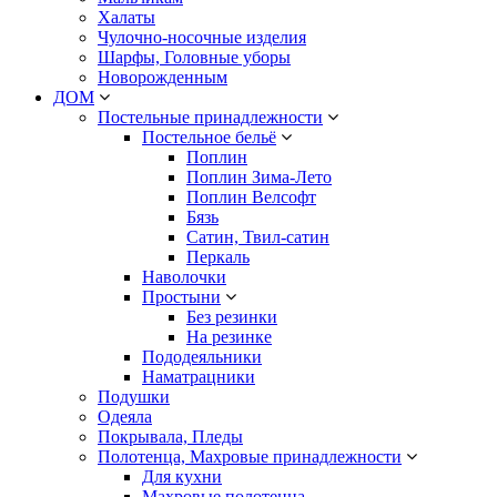
Халаты
Чулочно-носочные изделия
Шарфы, Головные уборы
Новорожденным
ДОМ
Постельные принадлежности
Постельное бельё
Поплин
Поплин Зима-Лето
Поплин Велсофт
Бязь
Сатин, Твил-сатин
Перкаль
Наволочки
Простыни
Без резинки
На резинке
Пододеяльники
Наматрацники
Подушки
Одеяла
Покрывала, Пледы
Полотенца, Махровые принадлежности
Для кухни
Махровые полотенца