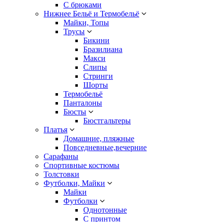
С брюками
Нижнее Бельё и Термобельё
Майки, Топы
Трусы
Бикини
Бразилиана
Макси
Слипы
Стринги
Шорты
Термобельё
Панталоны
Бюсты
Бюстгальтеры
Платья
Домашние, пляжные
Повседневные,вечерние
Сарафаны
Спортивные костюмы
Толстовки
Футболки, Майки
Майки
Футболки
Однотонные
С принтом