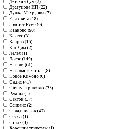
Детский бум (
2
)
Драгунова ИП (
22
)
Душка Махрушка (
7
)
Елизавета (
18
)
Золотое Руно (
6
)
Иваново (
90
)
Кактус (
3
)
Каприз (
15
)
КинДом (
2
)
Лелея (
1
)
Лотос (
149
)
Натали (
61
)
Наталья текстиль (
8
)
Новое Кимоно (
6
)
Оддис (
41
)
Оптима трикотаж (
35
)
Рехина (
1
)
Сактон (
37
)
Санрайс (
2
)
Склад носков (
49
)
Софья (
1
)
Стиль (
4
)
Хороший трикотаж (
1
)