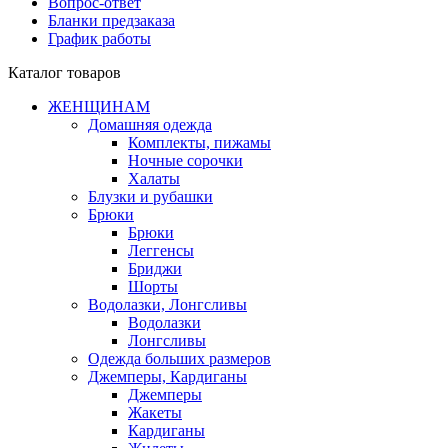
Вопрос-ответ
Бланки предзаказа
График работы
Каталог товаров
ЖЕНЩИНАМ
Домашняя одежда
Комплекты, пижамы
Ночные сорочки
Халаты
Блузки и рубашки
Брюки
Брюки
Леггенсы
Бриджи
Шорты
Водолазки, Лонгсливы
Водолазки
Лонгсливы
Одежда больших размеров
Джемперы, Кардиганы
Джемперы
Жакеты
Кардиганы