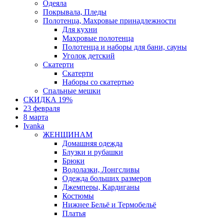
Одеяла
Покрывала, Пледы
Полотенца, Махровые принадлежности
Для кухни
Махровые полотенца
Полотенца и наборы для бани, сауны
Уголок детский
Скатерти
Скатерти
Наборы со скатертью
Спальные мешки
СКИДКА 19%
23 февраля
8 марта
Ivanka
ЖЕНЩИНАМ
Домашняя одежда
Блузки и рубашки
Брюки
Водолазки, Лонгсливы
Одежда больших размеров
Джемперы, Кардиганы
Костюмы
Нижнее Бельё и Термобельё
Платья