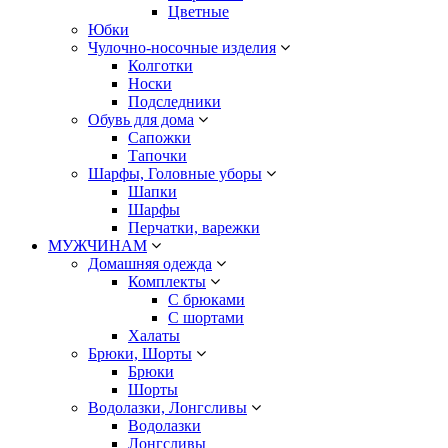
Цветные
Юбки
Чулочно-носочные изделия
Колготки
Носки
Подследники
Обувь для дома
Сапожки
Тапочки
Шарфы, Головные уборы
Шапки
Шарфы
Перчатки, варежки
МУЖЧИНАМ
Домашняя одежда
Комплекты
С брюками
С шортами
Халаты
Брюки, Шорты
Брюки
Шорты
Водолазки, Лонгсливы
Водолазки
Лонгсливы