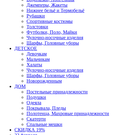
Джемперы, Жакеты
Нижнее бельё и Термобельё
Рубашки
Спортивные костюмы
Толстовки
Футболки, Поло, Майки
Чулочно-носочные изделия
Шарфы, Головные уборы
ДЕТСКОЕ
Девочкам
Мальчикам
Халаты
Чулочно-носочные изделия
Шарфы, Головные уборы
Новорожденным
ДОМ
Постельные принадлежности
Подушки
Одеяла
Покрывала, Пледы
Полотенца, Махровые принадлежности
Скатерти
Спальные мешки
СКИДКА 19%