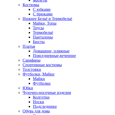
Жилеты
Костюмы
С юбками
С брюками
Нижнее Бельё и Термобельё
Майки, Топы
Трусы
Термобельё
Панталоны
Бюсты
Платья
Домашние, пляжные
Повседневные,вечерние
Сарафаны
Спортивные костюмы
Толстовки
Футболки, Майки
Майки
Футболки
Юбки
Чулочно-носочные изделия
Колготки
Носки
Подследники
Обувь для дома