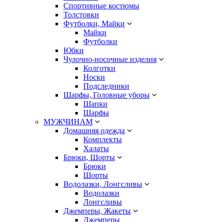
Спортивные костюмы
Толстовки
Футболки, Майки
Майки
Футболки
Юбки
Чулочно-носочные изделия
Колготки
Носки
Подследники
Шарфы, Головные уборы
Шапки
Шарфы
МУЖЧИНАМ
Домашняя одежда
Комплекты
Халаты
Брюки, Шорты
Брюки
Шорты
Водолазки, Лонгсливы
Водолазки
Лонгсливы
Джемперы, Жакеты
Джемперы