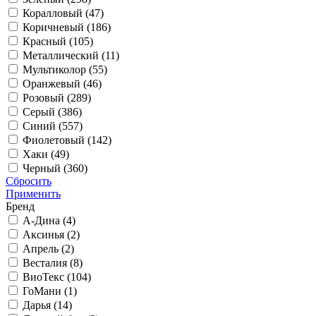
Коралловый (
47
)
Коричневый (
186
)
Красный (
105
)
Металлический (
11
)
Мультиколор (
55
)
Оранжевый (
46
)
Розовый (
289
)
Серый (
386
)
Синий (
557
)
Фиолетовый (
142
)
Хаки (
49
)
Черный (
360
)
Сбросить
Применить
Бренд
А-Дина (
4
)
Аксинья (
2
)
Апрель (
2
)
Весталия (
8
)
ВиоТекс (
104
)
ГоМани (
1
)
Дарья (
14
)