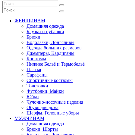
ЖЕНЩИНАМ
Домашняя одежда
Блузки и рубашки
Брюки
Водолазки, Лонгсливы
Одежда больших размеров
Джемперы, Кардиганы
Костюмы
Нижнее Бельё и Термобельё
Платья
Сарафаны
Спортивные костюмы
Толстовки
Футболки, Майки
Юбки
Чулочно-носочные изделия
Обувь для дома
Шарфы, Головные уборы
МУЖЧИНАМ
Домашняя одежда
Брюки, Шорты
Водолазки, Лонгсливы