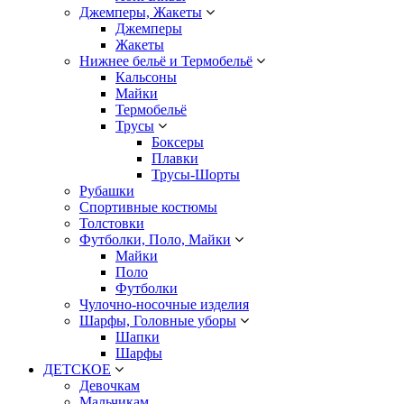
Джемперы, Жакеты
Джемперы
Жакеты
Нижнее бельё и Термобельё
Кальсоны
Майки
Термобельё
Трусы
Боксеры
Плавки
Трусы-Шорты
Рубашки
Спортивные костюмы
Толстовки
Футболки, Поло, Майки
Майки
Поло
Футболки
Чулочно-носочные изделия
Шарфы, Головные уборы
Шапки
Шарфы
ДЕТСКОЕ
Девочкам
Мальчикам