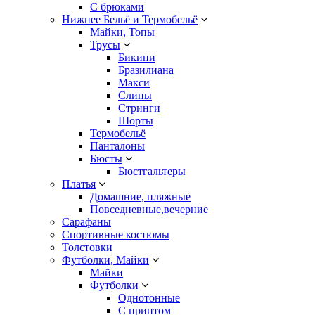
С брюками
Нижнее Бельё и Термобельё
Майки, Топы
Трусы
Бикини
Бразилиана
Макси
Слипы
Стринги
Шорты
Термобельё
Панталоны
Бюсты
Бюстгальтеры
Платья
Домашние, пляжные
Повседневные,вечерние
Сарафаны
Спортивные костюмы
Толстовки
Футболки, Майки
Майки
Футболки
Однотонные
С принтом