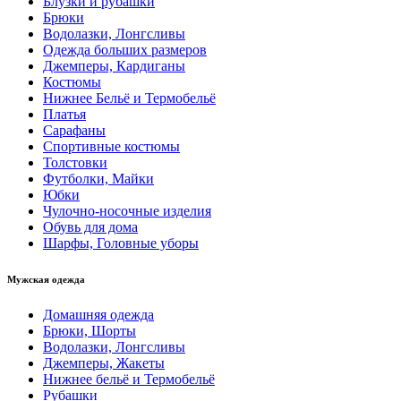
Блузки и рубашки
Брюки
Водолазки, Лонгсливы
Одежда больших размеров
Джемперы, Кардиганы
Костюмы
Нижнее Бельё и Термобельё
Платья
Сарафаны
Спортивные костюмы
Толстовки
Футболки, Майки
Юбки
Чулочно-носочные изделия
Обувь для дома
Шарфы, Головные уборы
Мужская одежда
Домашняя одежда
Брюки, Шорты
Водолазки, Лонгсливы
Джемперы, Жакеты
Нижнее бельё и Термобельё
Рубашки