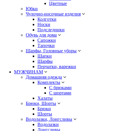
Цветные
Юбки
Чулочно-носочные изделия
Колготки
Носки
Подследники
Обувь для дома
Сапожки
Тапочки
Шарфы, Головные уборы
Шапки
Шарфы
Перчатки, варежки
МУЖЧИНАМ
Домашняя одежда
Комплекты
С брюками
С шортами
Халаты
Брюки, Шорты
Брюки
Шорты
Водолазки, Лонгсливы
Водолазки
Лонгсливы