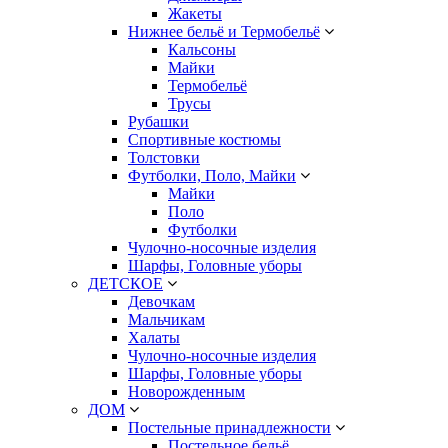
Жакеты
Нижнее бельё и Термобельё
Кальсоны
Майки
Термобельё
Трусы
Рубашки
Спортивные костюмы
Толстовки
Футболки, Поло, Майки
Майки
Поло
Футболки
Чулочно-носочные изделия
Шарфы, Головные уборы
ДЕТСКОЕ
Девочкам
Мальчикам
Халаты
Чулочно-носочные изделия
Шарфы, Головные уборы
Новорожденным
ДОМ
Постельные принадлежности
Постельное бельё