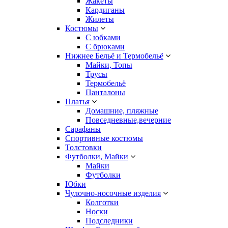
Жакеты
Кардиганы
Жилеты
Костюмы
С юбками
С брюками
Нижнее Бельё и Термобельё
Майки, Топы
Трусы
Термобельё
Панталоны
Платья
Домашние, пляжные
Повседневные,вечерние
Сарафаны
Спортивные костюмы
Толстовки
Футболки, Майки
Майки
Футболки
Юбки
Чулочно-носочные изделия
Колготки
Носки
Подследники