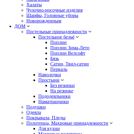
Халаты
Чулочно-носочные изделия
Шарфы, Головные уборы
Новорожденным
ДОМ
Постельные принадлежности
Постельное бельё
Поплин
Поплин Зима-Лето
Поплин Велсофт
Бязь
Сатин, Твил-сатин
Перкаль
Наволочки
Простыни
Без резинки
На резинке
Пододеяльники
Наматрацники
Подушки
Одеяла
Покрывала, Пледы
Полотенца, Махровые принадлежности
Для кухни
Махровые полотенца