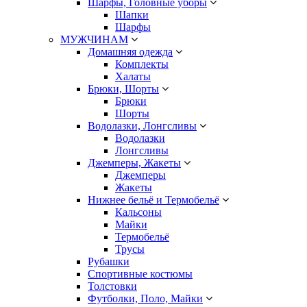
Шарфы, Головные уборы
Шапки
Шарфы
МУЖЧИНАМ
Домашняя одежда
Комплекты
Халаты
Брюки, Шорты
Брюки
Шорты
Водолазки, Лонгсливы
Водолазки
Лонгсливы
Джемперы, Жакеты
Джемперы
Жакеты
Нижнее бельё и Термобельё
Кальсоны
Майки
Термобельё
Трусы
Рубашки
Спортивные костюмы
Толстовки
Футболки, Поло, Майки