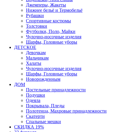
Джемперы, Жакеты
Нижнее бельё и Термобельё
Рубашки
Спортивные костюмы
Толстовки
Футболки, Поло, Майки
Чулочно-носочные изделия
Шарфы, Головные уборы
ДЕТСКОЕ
Девочкам
Мальчикам
Халаты
Чулочно-носочные изделия
Шарфы, Головные уборы
Новорожденным
ДОМ
Постельные принадлежности
Подушки
Одеяла
Покрывала, Пледы
Полотенца, Махровые принадлежности
Скатерти
Спальные мешки
СКИДКА 19%