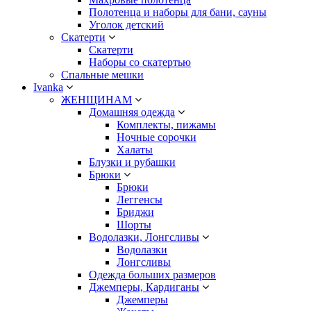
Полотенца и наборы для бани, сауны
Уголок детский
Скатерти
Скатерти
Наборы со скатертью
Спальные мешки
Ivanka
ЖЕНЩИНАМ
Домашняя одежда
Комплекты, пижамы
Ночные сорочки
Халаты
Блузки и рубашки
Брюки
Брюки
Леггенсы
Бриджи
Шорты
Водолазки, Лонгсливы
Водолазки
Лонгсливы
Одежда больших размеров
Джемперы, Кардиганы
Джемперы