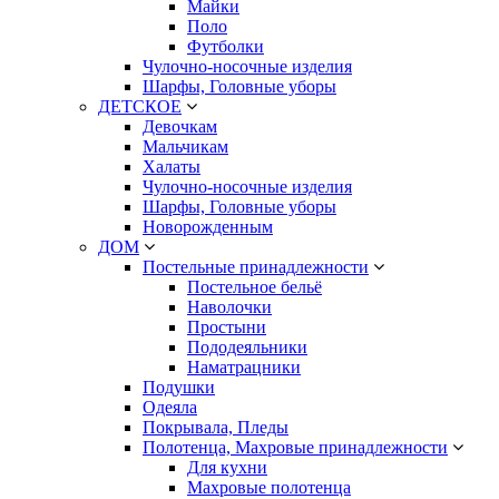
Майки
Поло
Футболки
Чулочно-носочные изделия
Шарфы, Головные уборы
ДЕТСКОЕ
Девочкам
Мальчикам
Халаты
Чулочно-носочные изделия
Шарфы, Головные уборы
Новорожденным
ДОМ
Постельные принадлежности
Постельное бельё
Наволочки
Простыни
Пододеяльники
Наматрацники
Подушки
Одеяла
Покрывала, Пледы
Полотенца, Махровые принадлежности
Для кухни
Махровые полотенца