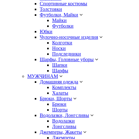
Спортивные костюмы
Толстовки
Футболки, Майки
Майки
Футболки
Юбки
Чулочно-носочные изделия
Колготки
Носки
Подследники
Шарфы, Головные уборы
Шапки
Шарфы
МУЖЧИНАМ
Домашняя одежда
Комплекты
Халаты
Брюки, Шорты
Брюки
Шорты
Водолазки, Лонгсливы
Водолазки
Лонгсливы
Джемперы, Жакеты
Джемперы