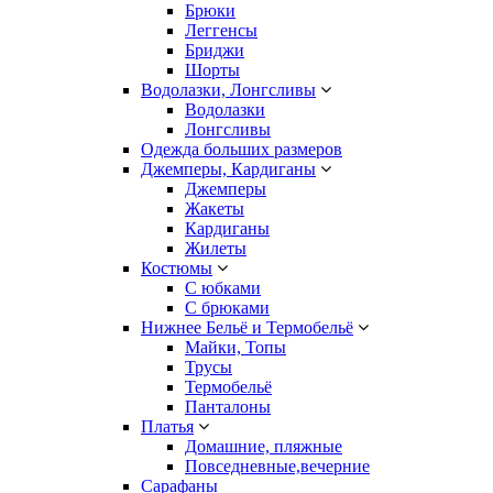
Брюки
Леггенсы
Бриджи
Шорты
Водолазки, Лонгсливы
Водолазки
Лонгсливы
Одежда больших размеров
Джемперы, Кардиганы
Джемперы
Жакеты
Кардиганы
Жилеты
Костюмы
С юбками
С брюками
Нижнее Бельё и Термобельё
Майки, Топы
Трусы
Термобельё
Панталоны
Платья
Домашние, пляжные
Повседневные,вечерние
Сарафаны