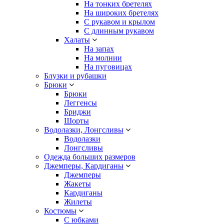
На тонких бретелях
На широких бретелях
С рукавом и крылом
С длинным рукавом
Халаты
На запах
На молнии
На пуговицах
Блузки и рубашки
Брюки
Брюки
Леггенсы
Бриджи
Шорты
Водолазки, Лонгсливы
Водолазки
Лонгсливы
Одежда больших размеров
Джемперы, Кардиганы
Джемперы
Жакеты
Кардиганы
Жилеты
Костюмы
С юбками