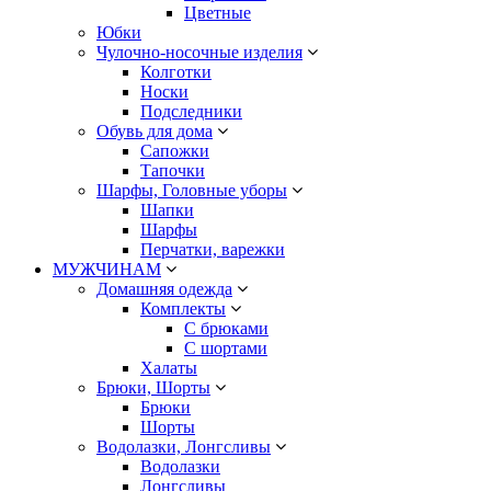
Цветные
Юбки
Чулочно-носочные изделия
Колготки
Носки
Подследники
Обувь для дома
Сапожки
Тапочки
Шарфы, Головные уборы
Шапки
Шарфы
Перчатки, варежки
МУЖЧИНАМ
Домашняя одежда
Комплекты
С брюками
С шортами
Халаты
Брюки, Шорты
Брюки
Шорты
Водолазки, Лонгсливы
Водолазки
Лонгсливы