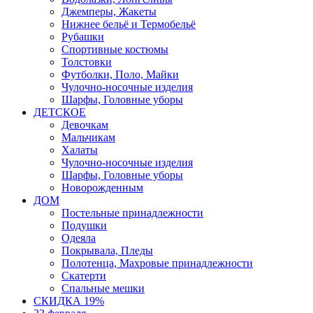
Джемперы, Жакеты
Нижнее бельё и Термобельё
Рубашки
Спортивные костюмы
Толстовки
Футболки, Поло, Майки
Чулочно-носочные изделия
Шарфы, Головные уборы
ДЕТСКОЕ
Девочкам
Мальчикам
Халаты
Чулочно-носочные изделия
Шарфы, Головные уборы
Новорожденным
ДОМ
Постельные принадлежности
Подушки
Одеяла
Покрывала, Пледы
Полотенца, Махровые принадлежности
Скатерти
Спальные мешки
СКИДКА 19%