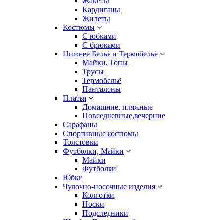
Жакеты
Кардиганы
Жилеты
Костюмы
С юбками
С брюками
Нижнее Бельё и Термобельё
Майки, Топы
Трусы
Термобельё
Панталоны
Платья
Домашние, пляжные
Повседневные,вечерние
Сарафаны
Спортивные костюмы
Толстовки
Футболки, Майки
Майки
Футболки
Юбки
Чулочно-носочные изделия
Колготки
Носки
Подследники