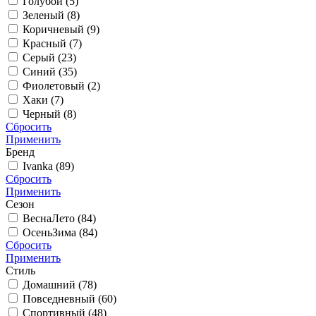
Голубой (
5
)
Зеленый (
8
)
Коричневый (
9
)
Красный (
7
)
Серый (
23
)
Синий (
35
)
Фиолетовый (
2
)
Хаки (
7
)
Черный (
8
)
Сбросить
Применить
Бренд
Ivanka (
89
)
Сбросить
Применить
Сезон
ВеснаЛето (
84
)
ОсеньЗима (
84
)
Сбросить
Применить
Стиль
Домашний (
78
)
Повседневный (
60
)
Спортивный (
48
)