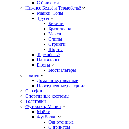
С брюками
Нижнее Бельё и Термобельё
Майки, Топы
Трусы
Бикини
Бразилиана
Макси
Слипы
Стринги
Шорты
Термобельё
Панталоны
Бюсты
Бюстгальтеры
Платья
Домашние, пляжные
Повседневные,вечерние
Сарафаны
Спортивные костюмы
Толстовки
Футболки, Майки
Майки
Футболки
Однотонные
С принтом