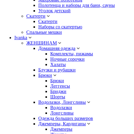
Полотенца и наборы для бани, сауны
Уголок детский
Скатерти
Скатерти
Наборы со скатертью
Спальные мешки
Ivanka
ЖЕНЩИНАМ
Домашняя одежда
Комплекты, пижамы
Ночные сорочки
Халаты
Блузки и рубашки
Брюки
Брюки
Леггенсы
Бриджи
Шорты
Водолазки, Лонгсливы
Водолазки
Лонгсливы
Одежда больших размеров
Джемперы, Кардиганы
Джемперы