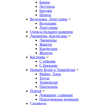
Брюки
Леггенсы
Бриджи
Шорты
Водолазки, Лонгсливы
Водолазки
Лонгсливы
Одежда больших размеров
Джемперы, Кардиганы
Джемперы
Жакеты
Кардиганы
Жилеты
Костюмы
С юбками
С брюками
Нижнее Бельё и Термобельё
Майки, Топы
Трусы
Термобельё
Панталоны
Платья
Домашние, пляжные
Повседневные,вечерние
Сарафаны