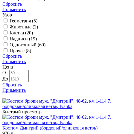
Сбросить
Применить
Узор
Геометрия (
5
)
Животные (
2
)
Клетка (
20
)
Надписи (
19
)
Однотонный (
60
)
Прочее (
8
)
Сбросить
Применить
Цена
От
До
Сбросить
Применить
Быстрый просмотр
Костюм Дмитрий (бордовый/оливковая ветвь)
970 р.