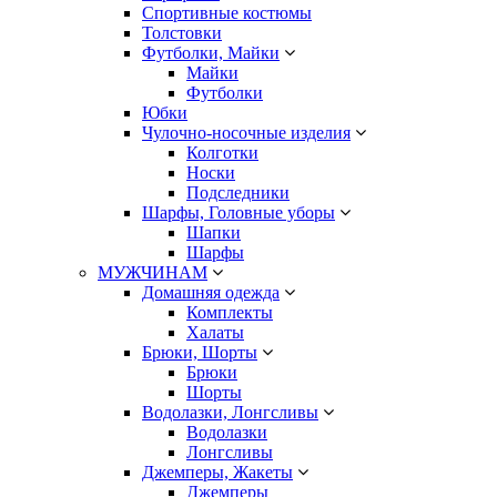
Спортивные костюмы
Толстовки
Футболки, Майки
Майки
Футболки
Юбки
Чулочно-носочные изделия
Колготки
Носки
Подследники
Шарфы, Головные уборы
Шапки
Шарфы
МУЖЧИНАМ
Домашняя одежда
Комплекты
Халаты
Брюки, Шорты
Брюки
Шорты
Водолазки, Лонгсливы
Водолазки
Лонгсливы
Джемперы, Жакеты
Джемперы