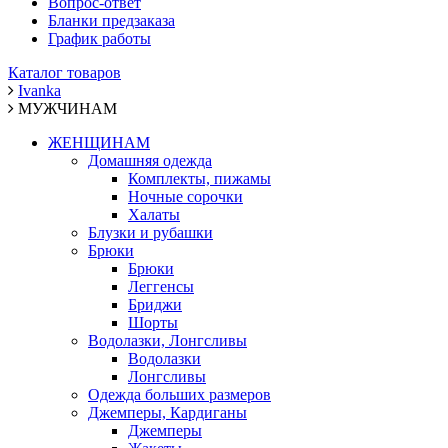
Вопрос-ответ
Бланки предзаказа
График работы
Каталог товаров
Ivanka
МУЖЧИНАМ
ЖЕНЩИНАМ
Домашняя одежда
Комплекты, пижамы
Ночные сорочки
Халаты
Блузки и рубашки
Брюки
Брюки
Леггенсы
Бриджи
Шорты
Водолазки, Лонгсливы
Водолазки
Лонгсливы
Одежда больших размеров
Джемперы, Кардиганы
Джемперы