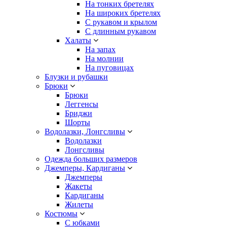
На тонких бретелях
На широких бретелях
С рукавом и крылом
С длинным рукавом
Халаты
На запах
На молнии
На пуговицах
Блузки и рубашки
Брюки
Брюки
Леггенсы
Бриджи
Шорты
Водолазки, Лонгсливы
Водолазки
Лонгсливы
Одежда больших размеров
Джемперы, Кардиганы
Джемперы
Жакеты
Кардиганы
Жилеты
Костюмы
С юбками