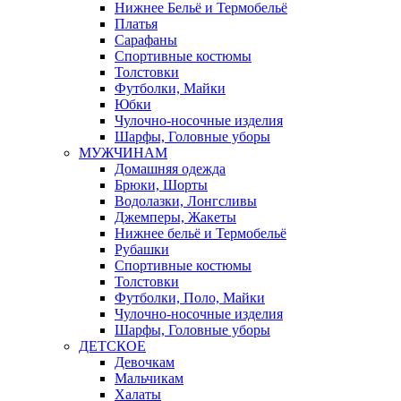
Нижнее Бельё и Термобельё
Платья
Сарафаны
Спортивные костюмы
Толстовки
Футболки, Майки
Юбки
Чулочно-носочные изделия
Шарфы, Головные уборы
МУЖЧИНАМ
Домашняя одежда
Брюки, Шорты
Водолазки, Лонгсливы
Джемперы, Жакеты
Нижнее бельё и Термобельё
Рубашки
Спортивные костюмы
Толстовки
Футболки, Поло, Майки
Чулочно-носочные изделия
Шарфы, Головные уборы
ДЕТСКОЕ
Девочкам
Мальчикам
Халаты