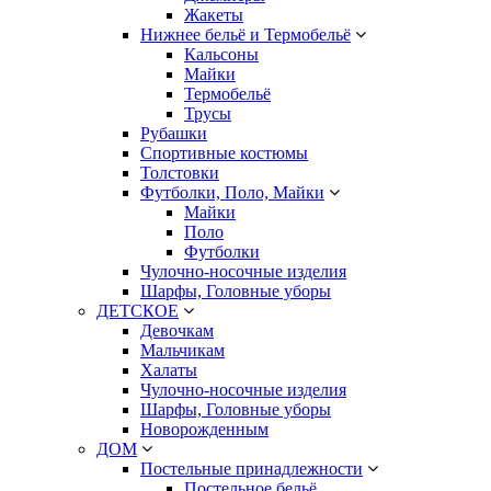
Жакеты
Нижнее бельё и Термобельё
Кальсоны
Майки
Термобельё
Трусы
Рубашки
Спортивные костюмы
Толстовки
Футболки, Поло, Майки
Майки
Поло
Футболки
Чулочно-носочные изделия
Шарфы, Головные уборы
ДЕТСКОЕ
Девочкам
Мальчикам
Халаты
Чулочно-носочные изделия
Шарфы, Головные уборы
Новорожденным
ДОМ
Постельные принадлежности
Постельное бельё