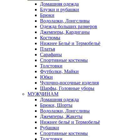
Домашняя одежда
Блузки и рубашки
Брюки
Водолазки, Лонгсливы
Одежда больших размеров
Джемперы, Кардиганы
Костюмы
Нижнее Бельё и Термобельё
Платья
Сарафаны
Спортивные костюмы
Толстовки
Футболки, Майки
Юбки
Чулочно-носочные изделия
Шарфы, Головные уборы
МУЖЧИНАМ
Домашняя одежда
Брюки, Шорты
Водолазки, Лонгсливы
Джемперы, Жакеты
Нижнее бельё и Термобельё
Рубашки
Спортивные костюмы
Толстовки