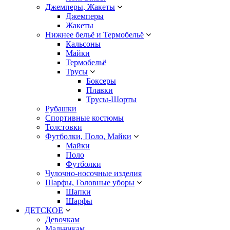
Джемперы, Жакеты
Джемперы
Жакеты
Нижнее бельё и Термобельё
Кальсоны
Майки
Термобельё
Трусы
Боксеры
Плавки
Трусы-Шорты
Рубашки
Спортивные костюмы
Толстовки
Футболки, Поло, Майки
Майки
Поло
Футболки
Чулочно-носочные изделия
Шарфы, Головные уборы
Шапки
Шарфы
ДЕТСКОЕ
Девочкам
Мальчикам