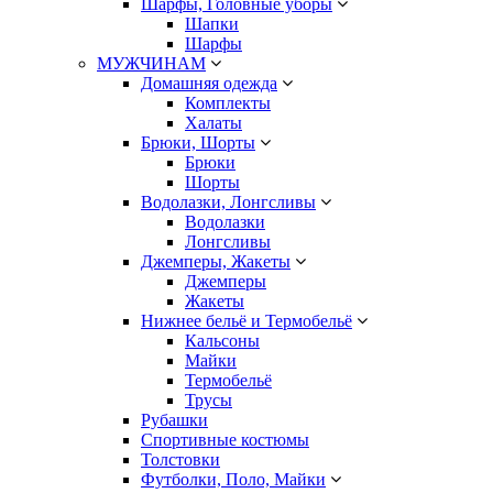
Шарфы, Головные уборы
Шапки
Шарфы
МУЖЧИНАМ
Домашняя одежда
Комплекты
Халаты
Брюки, Шорты
Брюки
Шорты
Водолазки, Лонгсливы
Водолазки
Лонгсливы
Джемперы, Жакеты
Джемперы
Жакеты
Нижнее бельё и Термобельё
Кальсоны
Майки
Термобельё
Трусы
Рубашки
Спортивные костюмы
Толстовки
Футболки, Поло, Майки