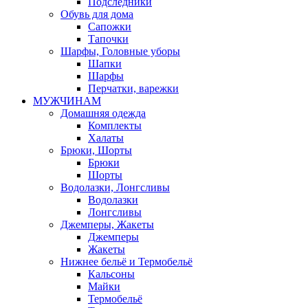
Подследники
Обувь для дома
Сапожки
Тапочки
Шарфы, Головные уборы
Шапки
Шарфы
Перчатки, варежки
МУЖЧИНАМ
Домашняя одежда
Комплекты
Халаты
Брюки, Шорты
Брюки
Шорты
Водолазки, Лонгсливы
Водолазки
Лонгсливы
Джемперы, Жакеты
Джемперы
Жакеты
Нижнее бельё и Термобельё
Кальсоны
Майки
Термобельё