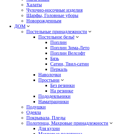
Халаты
Чулочно-носочные изделия
Шарфы, Головные уборы
Новорожденным
ДОМ
Постельные принадлежности
Постельное бельё
Поплин
Поплин Зима-Лето
Поплин Велсофт
Бязь
Сатин, Твил-сатин
Перкаль
Наволочки
Простыни
Без резинки
На резинке
Пододеяльники
Наматрацники
Подушки
Одеяла
Покрывала, Пледы
Полотенца, Махровые принадлежности
Для кухни
Махровые полотенца