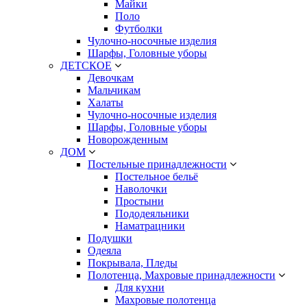
Майки
Поло
Футболки
Чулочно-носочные изделия
Шарфы, Головные уборы
ДЕТСКОЕ
Девочкам
Мальчикам
Халаты
Чулочно-носочные изделия
Шарфы, Головные уборы
Новорожденным
ДОМ
Постельные принадлежности
Постельное бельё
Наволочки
Простыни
Пододеяльники
Наматрацники
Подушки
Одеяла
Покрывала, Пледы
Полотенца, Махровые принадлежности
Для кухни
Махровые полотенца