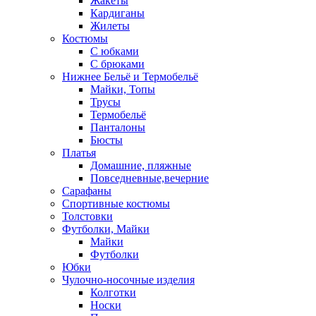
Жакеты
Кардиганы
Жилеты
Костюмы
С юбками
С брюками
Нижнее Бельё и Термобельё
Майки, Топы
Трусы
Термобельё
Панталоны
Бюсты
Платья
Домашние, пляжные
Повседневные,вечерние
Сарафаны
Спортивные костюмы
Толстовки
Футболки, Майки
Майки
Футболки
Юбки
Чулочно-носочные изделия
Колготки
Носки