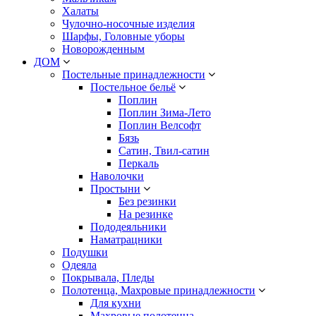
Халаты
Чулочно-носочные изделия
Шарфы, Головные уборы
Новорожденным
ДОМ
Постельные принадлежности
Постельное бельё
Поплин
Поплин Зима-Лето
Поплин Велсофт
Бязь
Сатин, Твил-сатин
Перкаль
Наволочки
Простыни
Без резинки
На резинке
Пододеяльники
Наматрацники
Подушки
Одеяла
Покрывала, Пледы
Полотенца, Махровые принадлежности
Для кухни
Махровые полотенца