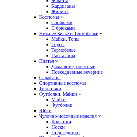
Жакеты
Кардиганы
Жилеты
Костюмы
С юбками
С брюками
Нижнее Бельё и Термобельё
Майки, Топы
Трусы
Термобельё
Панталоны
Платья
Домашние, пляжные
Повседневные,вечерние
Сарафаны
Спортивные костюмы
Толстовки
Футболки, Майки
Майки
Футболки
Юбки
Чулочно-носочные изделия
Колготки
Носки
Подследники