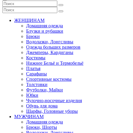
ЖЕНЩИНАМ
Домашняя одежда
Блузки и рубашки
Брюки
Водолазки, Лонгсливы
Одежда больших размеров
Джемперы, Кардиганы
Костюмы
Нижнее Бельё и Термобельё
Платья
Сарафаны
Спортивные костюмы
Толстовки
Футболки, Майки
Юбки
Чулочно-носочные изделия
Обувь для дома
Шарфы, Головные уборы
МУЖЧИНАМ
Домашняя одежда
Брюки, Шорты
Водолазки, Лонгсливы