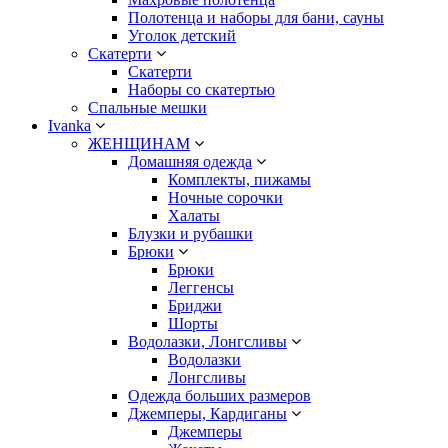
Полотенца и наборы для бани, сауны
Уголок детский
Скатерти
Скатерти
Наборы со скатертью
Спальные мешки
Ivanka
ЖЕНЩИНАМ
Домашняя одежда
Комплекты, пижамы
Ночные сорочки
Халаты
Блузки и рубашки
Брюки
Брюки
Леггенсы
Бриджи
Шорты
Водолазки, Лонгсливы
Водолазки
Лонгсливы
Одежда больших размеров
Джемперы, Кардиганы
Джемперы