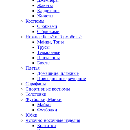
Джемперы
Жакеты
Кардиганы
Жилеты
Костюмы
С юбками
С брюками
Нижнее Бельё и Термобельё
Майки, Топы
Трусы
Термобельё
Панталоны
Бюсты
Платья
Домашние, пляжные
Повседневные,вечерние
Сарафаны
Спортивные костюмы
Толстовки
Футболки, Майки
Майки
Футболки
Юбки
Чулочно-носочные изделия
Колготки