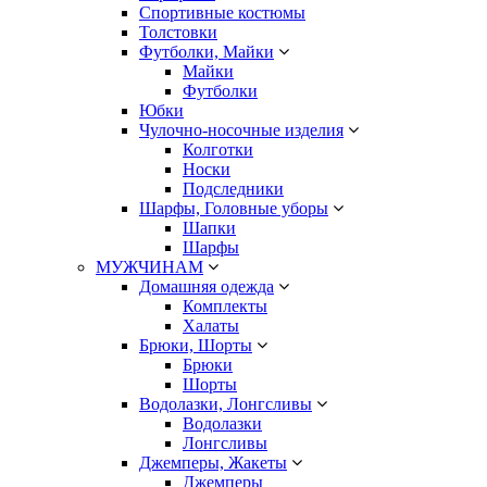
Спортивные костюмы
Толстовки
Футболки, Майки
Майки
Футболки
Юбки
Чулочно-носочные изделия
Колготки
Носки
Подследники
Шарфы, Головные уборы
Шапки
Шарфы
МУЖЧИНАМ
Домашняя одежда
Комплекты
Халаты
Брюки, Шорты
Брюки
Шорты
Водолазки, Лонгсливы
Водолазки
Лонгсливы
Джемперы, Жакеты
Джемперы