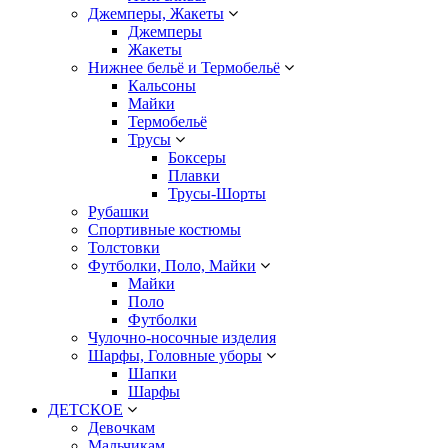
Джемперы, Жакеты
Джемперы
Жакеты
Нижнее бельё и Термобельё
Кальсоны
Майки
Термобельё
Трусы
Боксеры
Плавки
Трусы-Шорты
Рубашки
Спортивные костюмы
Толстовки
Футболки, Поло, Майки
Майки
Поло
Футболки
Чулочно-носочные изделия
Шарфы, Головные уборы
Шапки
Шарфы
ДЕТСКОЕ
Девочкам
Мальчикам