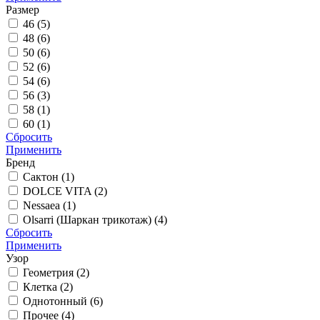
Размер
46 (
5
)
48 (
6
)
50 (
6
)
52 (
6
)
54 (
6
)
56 (
3
)
58 (
1
)
60 (
1
)
Сбросить
Применить
Бренд
Сактон (
1
)
DOLCE VITA (
2
)
Nessaea (
1
)
Olsarri (Шаркан трикотаж) (
4
)
Сбросить
Применить
Узор
Геометрия (
2
)
Клетка (
2
)
Однотонный (
6
)
Прочее (
4
)