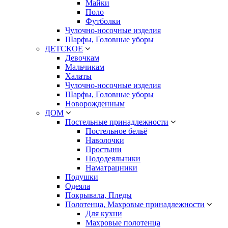
Майки
Поло
Футболки
Чулочно-носочные изделия
Шарфы, Головные уборы
ДЕТСКОЕ
Девочкам
Мальчикам
Халаты
Чулочно-носочные изделия
Шарфы, Головные уборы
Новорожденным
ДОМ
Постельные принадлежности
Постельное бельё
Наволочки
Простыни
Пододеяльники
Наматрацники
Подушки
Одеяла
Покрывала, Пледы
Полотенца, Махровые принадлежности
Для кухни
Махровые полотенца