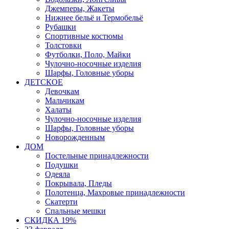
Джемперы, Жакеты
Нижнее бельё и Термобельё
Рубашки
Спортивные костюмы
Толстовки
Футболки, Поло, Майки
Чулочно-носочные изделия
Шарфы, Головные уборы
ДЕТСКОЕ
Девочкам
Мальчикам
Халаты
Чулочно-носочные изделия
Шарфы, Головные уборы
Новорожденным
ДОМ
Постельные принадлежности
Подушки
Одеяла
Покрывала, Пледы
Полотенца, Махровые принадлежности
Скатерти
Спальные мешки
СКИДКА 19%