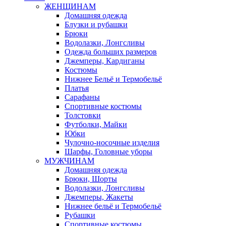
ЖЕНЩИНАМ
Домашняя одежда
Блузки и рубашки
Брюки
Водолазки, Лонгсливы
Одежда больших размеров
Джемперы, Кардиганы
Костюмы
Нижнее Бельё и Термобельё
Платья
Сарафаны
Спортивные костюмы
Толстовки
Футболки, Майки
Юбки
Чулочно-носочные изделия
Шарфы, Головные уборы
МУЖЧИНАМ
Домашняя одежда
Брюки, Шорты
Водолазки, Лонгсливы
Джемперы, Жакеты
Нижнее бельё и Термобельё
Рубашки
Спортивные костюмы