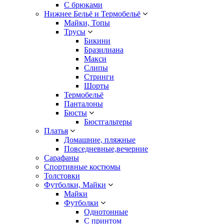
С брюками
Нижнее Бельё и Термобельё
Майки, Топы
Трусы
Бикини
Бразилиана
Макси
Слипы
Стринги
Шорты
Термобельё
Панталоны
Бюсты
Бюстгальтеры
Платья
Домашние, пляжные
Повседневные,вечерние
Сарафаны
Спортивные костюмы
Толстовки
Футболки, Майки
Майки
Футболки
Однотонные
С принтом