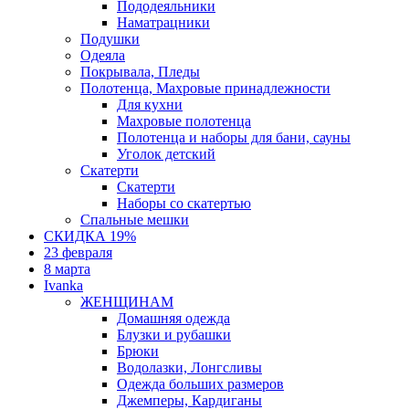
Пододеяльники
Наматрацники
Подушки
Одеяла
Покрывала, Пледы
Полотенца, Махровые принадлежности
Для кухни
Махровые полотенца
Полотенца и наборы для бани, сауны
Уголок детский
Скатерти
Скатерти
Наборы со скатертью
Спальные мешки
СКИДКА 19%
23 февраля
8 марта
Ivanka
ЖЕНЩИНАМ
Домашняя одежда
Блузки и рубашки
Брюки
Водолазки, Лонгсливы
Одежда больших размеров
Джемперы, Кардиганы