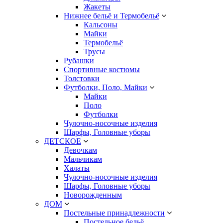
Жакеты
Нижнее бельё и Термобельё
Кальсоны
Майки
Термобельё
Трусы
Рубашки
Спортивные костюмы
Толстовки
Футболки, Поло, Майки
Майки
Поло
Футболки
Чулочно-носочные изделия
Шарфы, Головные уборы
ДЕТСКОЕ
Девочкам
Мальчикам
Халаты
Чулочно-носочные изделия
Шарфы, Головные уборы
Новорожденным
ДОМ
Постельные принадлежности
Постельное бельё