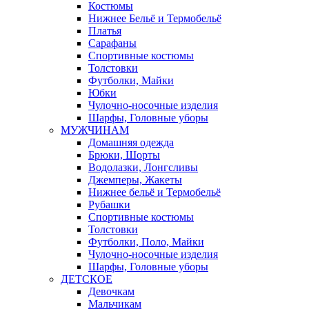
Костюмы
Нижнее Бельё и Термобельё
Платья
Сарафаны
Спортивные костюмы
Толстовки
Футболки, Майки
Юбки
Чулочно-носочные изделия
Шарфы, Головные уборы
МУЖЧИНАМ
Домашняя одежда
Брюки, Шорты
Водолазки, Лонгсливы
Джемперы, Жакеты
Нижнее бельё и Термобельё
Рубашки
Спортивные костюмы
Толстовки
Футболки, Поло, Майки
Чулочно-носочные изделия
Шарфы, Головные уборы
ДЕТСКОЕ
Девочкам
Мальчикам