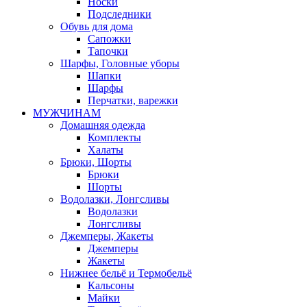
Носки
Подследники
Обувь для дома
Сапожки
Тапочки
Шарфы, Головные уборы
Шапки
Шарфы
Перчатки, варежки
МУЖЧИНАМ
Домашняя одежда
Комплекты
Халаты
Брюки, Шорты
Брюки
Шорты
Водолазки, Лонгсливы
Водолазки
Лонгсливы
Джемперы, Жакеты
Джемперы
Жакеты
Нижнее бельё и Термобельё
Кальсоны
Майки