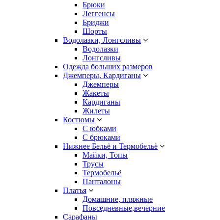
Брюки
Леггенсы
Бриджи
Шорты
Водолазки, Лонгсливы
Водолазки
Лонгсливы
Одежда больших размеров
Джемперы, Кардиганы
Джемперы
Жакеты
Кардиганы
Жилеты
Костюмы
С юбками
С брюками
Нижнее Бельё и Термобельё
Майки, Топы
Трусы
Термобельё
Панталоны
Платья
Домашние, пляжные
Повседневные,вечерние
Сарафаны