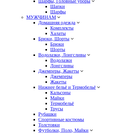
Шарфы, Головные уборы
Шапки
Шарфы
МУЖЧИНАМ
Домашняя одежда
Комплекты
Халаты
Брюки, Шорты
Брюки
Шорты
Водолазки, Лонгсливы
Водолазки
Лонгсливы
Джемперы, Жакеты
Джемперы
Жакеты
Нижнее бельё и Термобельё
Кальсоны
Майки
Термобельё
Трусы
Рубашки
Спортивные костюмы
Толстовки
Футболки, Поло, Майки