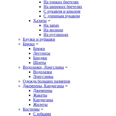
На тонких бретелях
На широких бретелях
С рукавом и крылом
С длинным рукавом
Халаты
На запах
На молнии
На пуговицах
Блузки и рубашки
Брюки
Брюки
Леггенсы
Бриджи
Шорты
Водолазки, Лонгсливы
Водолазки
Лонгсливы
Одежда больших размеров
Джемперы, Кардиганы
Джемперы
Жакеты
Кардиганы
Жилеты
Костюмы
С юбками