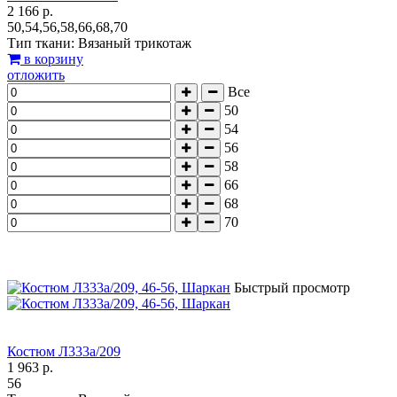
2 166 р.
50,54,56,58,66,68,70
Тип ткани: Вязаный трикотаж
в корзину
отложить
Все
50
54
56
58
66
68
70
Быстрый просмотр
Костюм Л333а/209
1 963 р.
56