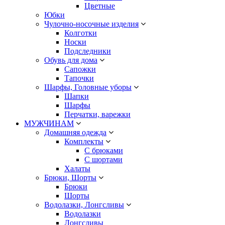
Цветные
Юбки
Чулочно-носочные изделия
Колготки
Носки
Подследники
Обувь для дома
Сапожки
Тапочки
Шарфы, Головные уборы
Шапки
Шарфы
Перчатки, варежки
МУЖЧИНАМ
Домашняя одежда
Комплекты
С брюками
С шортами
Халаты
Брюки, Шорты
Брюки
Шорты
Водолазки, Лонгсливы
Водолазки
Лонгсливы