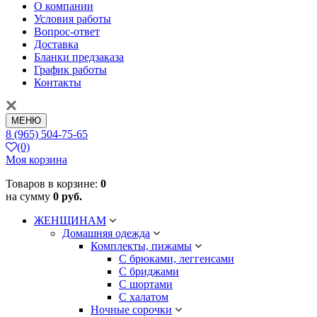
О компании
Условия работы
Вопрос-ответ
Доставка
Бланки предзаказа
График работы
Контакты
МЕНЮ
8 (965) 504-75-65
(0)
Моя корзина
Товаров в корзине:
0
на сумму
0 руб.
ЖЕНЩИНАМ
Домашняя одежда
Комплекты, пижамы
С брюками, леггенсами
С бриджами
С шортами
С халатом
Ночные сорочки