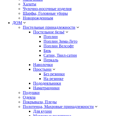
Халаты
Чулочно-носочные изделия
Шарфы, Головные уборы
Новорожденным
ДОМ
Постельные принадлежности
Постельное бельё
Поплин
Поплин Зима-Лето
Поплин Велсофт
Бязь
Сатин, Твил-сатин
Перкаль
Наволочки
Простыни
Без резинки
На резинке
Пододеяльники
Наматрацники
Подушки
Одеяла
Покрывала, Пледы
Полотенца, Махровые принадлежности
Для кухни
Махровые полотенца