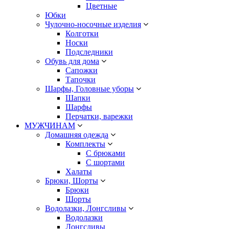
Цветные
Юбки
Чулочно-носочные изделия
Колготки
Носки
Подследники
Обувь для дома
Сапожки
Тапочки
Шарфы, Головные уборы
Шапки
Шарфы
Перчатки, варежки
МУЖЧИНАМ
Домашняя одежда
Комплекты
С брюками
С шортами
Халаты
Брюки, Шорты
Брюки
Шорты
Водолазки, Лонгсливы
Водолазки
Лонгсливы