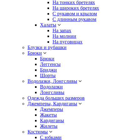
На тонких бретелях
На широких бретелях
С рукавом и крылом
С длинным рукавом
Халаты
На запах
На молнии
На пуговицах
Блузки и рубашки
Брюки
Брюки
Леггенсы
Бриджи
Шорты
Водолазки, Лонгсливы
Водолазки
Лонгсливы
Одежда больших размеров
Джемперы, Кардиганы
Джемперы
Жакеты
Кардиганы
Жилеты
Костюмы
С юбками