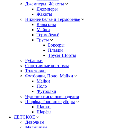
Джемперы, Жакеты
Джемперы
Жакеты
Нижнее бельё и Термобельё
Кальсоны
Майки
Термобельё
Трусы
Боксеры
Плавки
Трусы-Шорты
Рубашки
Спортивные костюмы
Толстовки
Футболки, Поло, Майки
Майки
Поло
Футболки
Чулочно-носочные изделия
Шарфы, Головные уборы
Шапки
Шарфы
ДЕТСКОЕ
Девочкам
Мальчикам