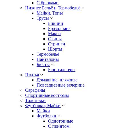
С брюками
Нижнее Бельё и Термобельё
Майки, Топы
Трусы
Бикини
Бразилиана
Макси
Слипы
Стринги
Шорты
Термобельё
Панталоны
Бюсты
Бюстгальтеры
Платья
Домашние, пляжные
Повседневные,вечерние
Сарафаны
Спортивные костюмы
Толстовки
Футболки, Майки
Майки
Футболки
Однотонные
С принтом