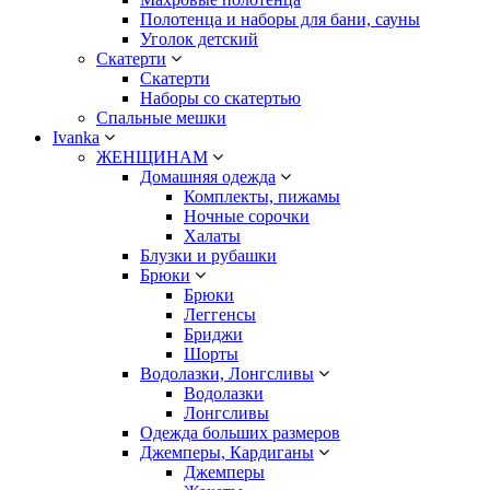
Полотенца и наборы для бани, сауны
Уголок детский
Скатерти
Скатерти
Наборы со скатертью
Спальные мешки
Ivanka
ЖЕНЩИНАМ
Домашняя одежда
Комплекты, пижамы
Ночные сорочки
Халаты
Блузки и рубашки
Брюки
Брюки
Леггенсы
Бриджи
Шорты
Водолазки, Лонгсливы
Водолазки
Лонгсливы
Одежда больших размеров
Джемперы, Кардиганы
Джемперы