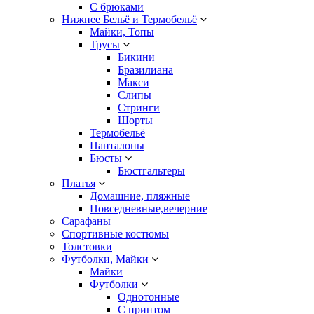
С брюками
Нижнее Бельё и Термобельё
Майки, Топы
Трусы
Бикини
Бразилиана
Макси
Слипы
Стринги
Шорты
Термобельё
Панталоны
Бюсты
Бюстгальтеры
Платья
Домашние, пляжные
Повседневные,вечерние
Сарафаны
Спортивные костюмы
Толстовки
Футболки, Майки
Майки
Футболки
Однотонные
С принтом