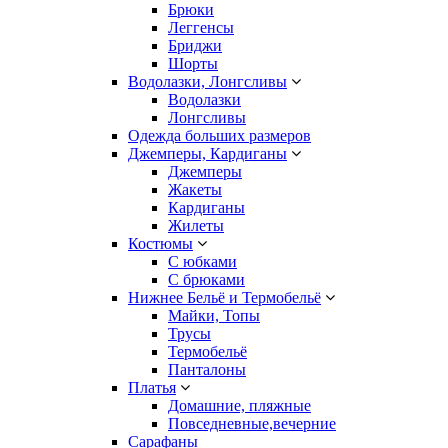
Брюки
Леггенсы
Бриджи
Шорты
Водолазки, Лонгсливы
Водолазки
Лонгсливы
Одежда больших размеров
Джемперы, Кардиганы
Джемперы
Жакеты
Кардиганы
Жилеты
Костюмы
С юбками
С брюками
Нижнее Бельё и Термобельё
Майки, Топы
Трусы
Термобельё
Панталоны
Платья
Домашние, пляжные
Повседневные,вечерние
Сарафаны