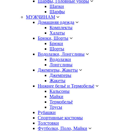
Шарфы, Головные уборы
Шапки
Шарфы
МУЖЧИНАМ
Домашняя одежда
Комплекты
Халаты
Брюки, Шорты
Брюки
Шорты
Водолазки, Лонгсливы
Водолазки
Лонгсливы
Джемперы, Жакеты
Джемперы
Жакеты
Нижнее бельё и Термобельё
Кальсоны
Майки
Термобельё
Трусы
Рубашки
Спортивные костюмы
Толстовки
Футболки, Поло, Майки