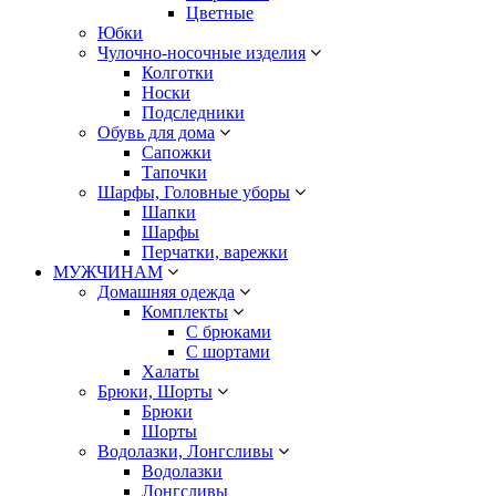
Цветные
Юбки
Чулочно-носочные изделия
Колготки
Носки
Подследники
Обувь для дома
Сапожки
Тапочки
Шарфы, Головные уборы
Шапки
Шарфы
Перчатки, варежки
МУЖЧИНАМ
Домашняя одежда
Комплекты
С брюками
С шортами
Халаты
Брюки, Шорты
Брюки
Шорты
Водолазки, Лонгсливы
Водолазки
Лонгсливы