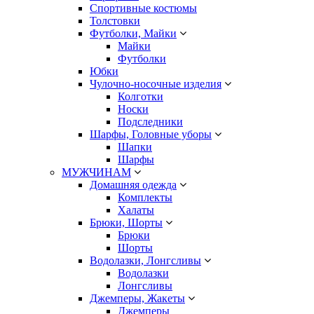
Спортивные костюмы
Толстовки
Футболки, Майки
Майки
Футболки
Юбки
Чулочно-носочные изделия
Колготки
Носки
Подследники
Шарфы, Головные уборы
Шапки
Шарфы
МУЖЧИНАМ
Домашняя одежда
Комплекты
Халаты
Брюки, Шорты
Брюки
Шорты
Водолазки, Лонгсливы
Водолазки
Лонгсливы
Джемперы, Жакеты
Джемперы