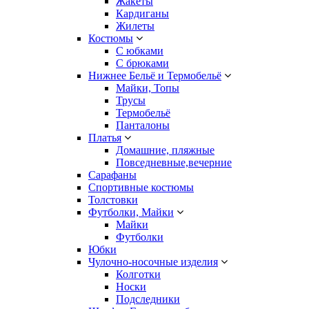
Жакеты
Кардиганы
Жилеты
Костюмы
С юбками
С брюками
Нижнее Бельё и Термобельё
Майки, Топы
Трусы
Термобельё
Панталоны
Платья
Домашние, пляжные
Повседневные,вечерние
Сарафаны
Спортивные костюмы
Толстовки
Футболки, Майки
Майки
Футболки
Юбки
Чулочно-носочные изделия
Колготки
Носки
Подследники