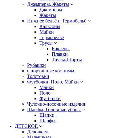
Джемперы, Жакеты
Джемперы
Жакеты
Нижнее бельё и Термобельё
Кальсоны
Майки
Термобельё
Трусы
Боксеры
Плавки
Трусы-Шорты
Рубашки
Спортивные костюмы
Толстовки
Футболки, Поло, Майки
Майки
Поло
Футболки
Чулочно-носочные изделия
Шарфы, Головные уборы
Шапки
Шарфы
ДЕТСКОЕ
Девочкам
Мальчикам