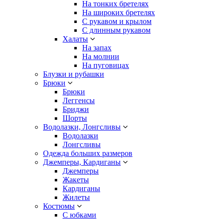
На тонких бретелях
На широких бретелях
С рукавом и крылом
С длинным рукавом
Халаты
На запах
На молнии
На пуговицах
Блузки и рубашки
Брюки
Брюки
Леггенсы
Бриджи
Шорты
Водолазки, Лонгсливы
Водолазки
Лонгсливы
Одежда больших размеров
Джемперы, Кардиганы
Джемперы
Жакеты
Кардиганы
Жилеты
Костюмы
С юбками