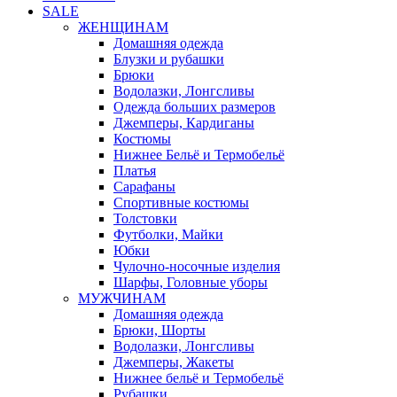
SALE
ЖЕНЩИНАМ
Домашняя одежда
Блузки и рубашки
Брюки
Водолазки, Лонгсливы
Одежда больших размеров
Джемперы, Кардиганы
Костюмы
Нижнее Бельё и Термобельё
Платья
Сарафаны
Спортивные костюмы
Толстовки
Футболки, Майки
Юбки
Чулочно-носочные изделия
Шарфы, Головные уборы
МУЖЧИНАМ
Домашняя одежда
Брюки, Шорты
Водолазки, Лонгсливы
Джемперы, Жакеты
Нижнее бельё и Термобельё
Рубашки