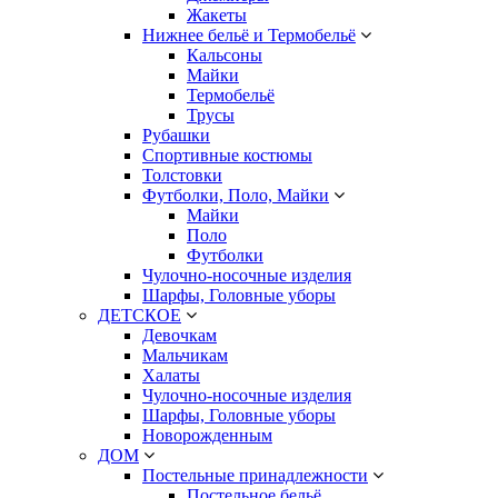
Жакеты
Нижнее бельё и Термобельё
Кальсоны
Майки
Термобельё
Трусы
Рубашки
Спортивные костюмы
Толстовки
Футболки, Поло, Майки
Майки
Поло
Футболки
Чулочно-носочные изделия
Шарфы, Головные уборы
ДЕТСКОЕ
Девочкам
Мальчикам
Халаты
Чулочно-носочные изделия
Шарфы, Головные уборы
Новорожденным
ДОМ
Постельные принадлежности
Постельное бельё