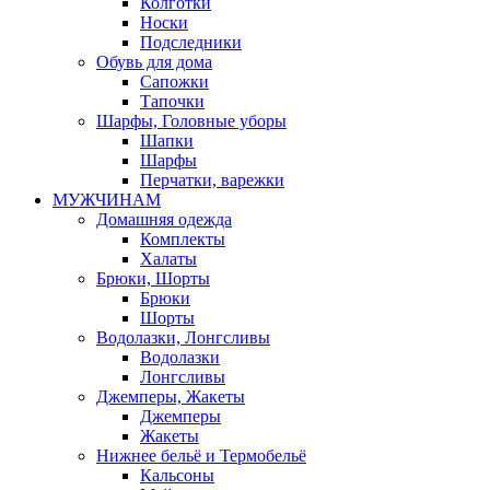
Колготки
Носки
Подследники
Обувь для дома
Сапожки
Тапочки
Шарфы, Головные уборы
Шапки
Шарфы
Перчатки, варежки
МУЖЧИНАМ
Домашняя одежда
Комплекты
Халаты
Брюки, Шорты
Брюки
Шорты
Водолазки, Лонгсливы
Водолазки
Лонгсливы
Джемперы, Жакеты
Джемперы
Жакеты
Нижнее бельё и Термобельё
Кальсоны