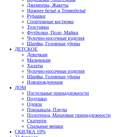
Джемперы, Жакеты
Нижнее бельё и Термобельё
Рубашки
Спортивные костюмы
Толстовки
Футболки, Поло, Майки
Чулочно-носочные изделия
Шарфы, Головные уборы
ДЕТСКОЕ
Девочкам
Мальчикам
Халаты
Чулочно-носочные изделия
Шарфы, Головные уборы
Новорожденным
ДОМ
Постельные принадлежности
Подушки
Одеяла
Покрывала, Пледы
Полотенца, Махровые принадлежности
Скатерти
Спальные мешки
СКИДКА 19%