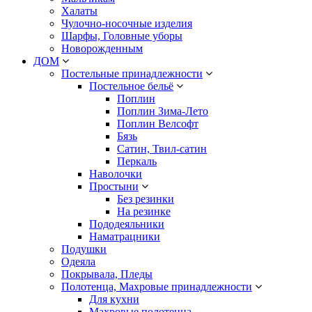
Халаты
Чулочно-носочные изделия
Шарфы, Головные уборы
Новорожденным
ДОМ
Постельные принадлежности
Постельное бельё
Поплин
Поплин Зима-Лето
Поплин Велсофт
Бязь
Сатин, Твил-сатин
Перкаль
Наволочки
Простыни
Без резинки
На резинке
Пододеяльники
Наматрацники
Подушки
Одеяла
Покрывала, Пледы
Полотенца, Махровые принадлежности
Для кухни
Махровые полотенца