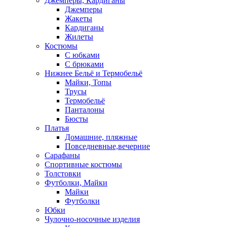
Джемперы, Кардиганы
Джемперы
Жакеты
Кардиганы
Жилеты
Костюмы
С юбками
С брюками
Нижнее Бельё и Термобельё
Майки, Топы
Трусы
Термобельё
Панталоны
Бюсты
Платья
Домашние, пляжные
Повседневные,вечерние
Сарафаны
Спортивные костюмы
Толстовки
Футболки, Майки
Майки
Футболки
Юбки
Чулочно-носочные изделия