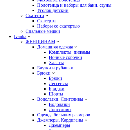
Полотенца и наборы для бани, сауны
Уголок детский
Скатерти
Скатерти
Наборы со скатертью
Спальные мешки
Ivanka
ЖЕНЩИНАМ
Домашняя одежда
Комплекты, пижамы
Ночные сорочки
Халаты
Блузки и рубашки
Брюки
Брюки
Леггенсы
Бриджи
Шорты
Водолазки, Лонгсливы
Водолазки
Лонгсливы
Одежда больших размеров
Джемперы, Кардиганы
Джемперы