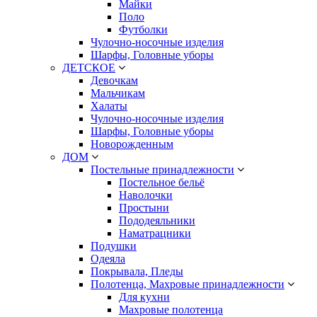
Майки
Поло
Футболки
Чулочно-носочные изделия
Шарфы, Головные уборы
ДЕТСКОЕ
Девочкам
Мальчикам
Халаты
Чулочно-носочные изделия
Шарфы, Головные уборы
Новорожденным
ДОМ
Постельные принадлежности
Постельное бельё
Наволочки
Простыни
Пододеяльники
Наматрацники
Подушки
Одеяла
Покрывала, Пледы
Полотенца, Махровые принадлежности
Для кухни
Махровые полотенца