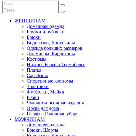
ЖЕНЩИНАМ
Домашняя одежда
Блузки и рубашки
Брюки
Водолазки, Лонгсливы
Одежда больших размеров
Джемперы, Кардиганы
Костюмы
Нижнее Бельё и Термобельё
Платья
Сарафаны
Спортивные костюмы
Толстовки
Футболки, Майки
Юбки
Чулочно-носочные изделия
Обувь для дома
Шарфы, Головные уборы
МУЖЧИНАМ
Домашняя одежда
Брюки, Шорты
Водолазки, Лонгсливы