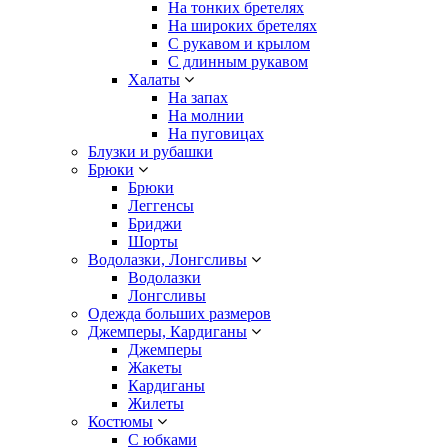
На тонких бретелях
На широких бретелях
С рукавом и крылом
С длинным рукавом
Халаты
На запах
На молнии
На пуговицах
Блузки и рубашки
Брюки
Брюки
Леггенсы
Бриджи
Шорты
Водолазки, Лонгсливы
Водолазки
Лонгсливы
Одежда больших размеров
Джемперы, Кардиганы
Джемперы
Жакеты
Кардиганы
Жилеты
Костюмы
С юбками