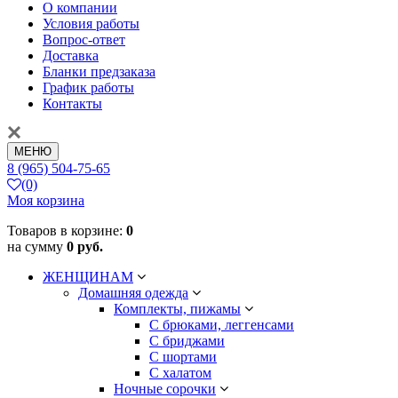
О компании
Условия работы
Вопрос-ответ
Доставка
Бланки предзаказа
График работы
Контакты
МЕНЮ
8 (965) 504-75-65
(0)
Моя корзина
Товаров в корзине:
0
на сумму
0 руб.
ЖЕНЩИНАМ
Домашняя одежда
Комплекты, пижамы
С брюками, леггенсами
С бриджами
С шортами
С халатом
Ночные сорочки