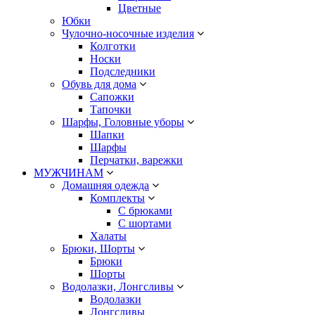
Цветные
Юбки
Чулочно-носочные изделия
Колготки
Носки
Подследники
Обувь для дома
Сапожки
Тапочки
Шарфы, Головные уборы
Шапки
Шарфы
Перчатки, варежки
МУЖЧИНАМ
Домашняя одежда
Комплекты
С брюками
С шортами
Халаты
Брюки, Шорты
Брюки
Шорты
Водолазки, Лонгсливы
Водолазки
Лонгсливы