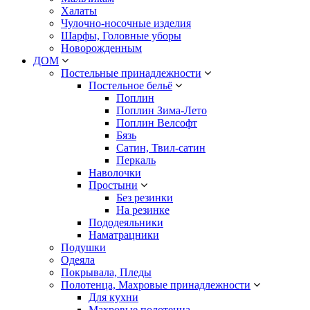
Халаты
Чулочно-носочные изделия
Шарфы, Головные уборы
Новорожденным
ДОМ
Постельные принадлежности
Постельное бельё
Поплин
Поплин Зима-Лето
Поплин Велсофт
Бязь
Сатин, Твил-сатин
Перкаль
Наволочки
Простыни
Без резинки
На резинке
Пододеяльники
Наматрацники
Подушки
Одеяла
Покрывала, Пледы
Полотенца, Махровые принадлежности
Для кухни
Махровые полотенца