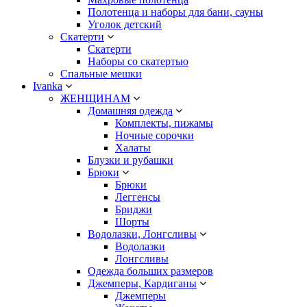
Полотенца и наборы для бани, сауны
Уголок детский
Скатерти
Скатерти
Наборы со скатертью
Спальные мешки
Ivanka
ЖЕНЩИНАМ
Домашняя одежда
Комплекты, пижамы
Ночные сорочки
Халаты
Блузки и рубашки
Брюки
Брюки
Леггенсы
Бриджи
Шорты
Водолазки, Лонгсливы
Водолазки
Лонгсливы
Одежда больших размеров
Джемперы, Кардиганы
Джемперы