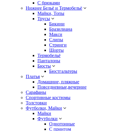
С брюками
Нижнее Бельё и Термобельё
Майки, Топы
Трусы
Бикини
Бразилиана
Макси
Слипы
Стринги
Шорты
Термобельё
Панталоны
Бюсты
Бюстгальтеры
Платья
Домашние, пляжные
Повседневные,вечерние
Сарафаны
Спортивные костюмы
Толстовки
Футболки, Майки
Майки
Футболки
Однотонные
С принтом