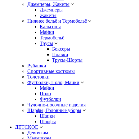
Джемперы, Жакеты
Джемперы
Жакеты
Нижнее бельё и Термобельё
Кальсоны
Майки
Термобельё
Трусы
Боксеры
Плавки
Трусы-Шорты
Рубашки
Спортивные костюмы
Толстовки
Футболки, Поло, Майки
Майки
Поло
Футболки
Чулочно-носочные изделия
Шарфы, Головные уборы
Шапки
Шарфы
ДЕТСКОЕ
Девочкам
Мальчикам