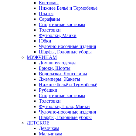
Костюмы
Нижнее Бельё и Термобельё
Платья
Сарафаны
Спортивные костюмы
Толстовки
Футболки, Майки
Юбки
Чулочно-носочные изделия
Шарфы, Головные уборы
МУЖЧИНАМ
Домашняя одежда
Брюки, Шорты
Водолазки, Лонгсливы
Джемперы, Жакеты
Нижнее бельё и Термобельё
Рубашки
Спортивные костюмы
Толстовки
Футболки, Поло, Майки
Чулочно-носочные изделия
Шарфы, Головные уборы
ДЕТСКОЕ
Девочкам
Мальчикам