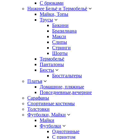
С брюками
Нижнее Бельё и Термобельё
Майки, Топы
Трусы
Бикини
Бразилиана
Макси
Слипы
Стринги
Шорты
Термобельё
Панталоны
Бюсты
Бюстгальтеры
Платья
Домашние, пляжные
Повседневные,вечерние
Сарафаны
Спортивные костюмы
Толстовки
Футболки, Майки
Майки
Футболки
Однотонные
С принтом