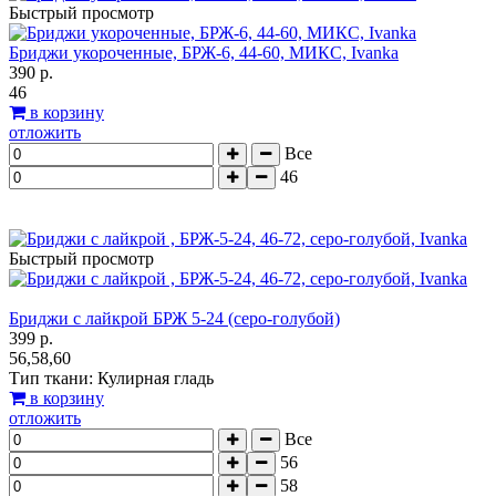
Быстрый просмотр
Бриджи укороченные, БРЖ-6, 44-60, МИКС, Ivanka
390 р.
46
в корзину
отложить
Все
46
Быстрый просмотр
Бриджи с лайкрой БРЖ 5-24 (серо-голубой)
399 р.
56,58,60
Тип ткани: Кулирная гладь
в корзину
отложить
Все
56
58