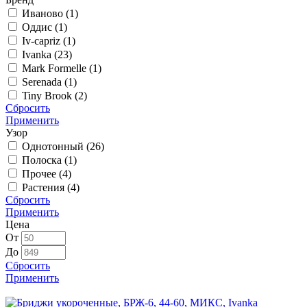
Иваново (
1
)
Оддис (
1
)
Iv-сapriz (
1
)
Ivanka (
23
)
Mark Formelle (
1
)
Serenada (
1
)
Tiny Brook (
2
)
Сбросить
Применить
Узор
Однотонный (
26
)
Полоска (
1
)
Прочее (
4
)
Растения (
4
)
Сбросить
Применить
Цена
От
До
Сбросить
Применить