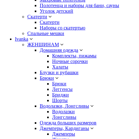
Полотенца и наборы для бани, сауны
Уголок детский
Скатерти
Скатерти
Наборы со скатертью
Спальные мешки
Ivanka
ЖЕНЩИНАМ
Домашняя одежда
Комплекты, пижамы
Ночные сорочки
Халаты
Блузки и рубашки
Брюки
Брюки
Леггенсы
Бриджи
Шорты
Водолазки, Лонгсливы
Водолазки
Лонгсливы
Одежда больших размеров
Джемперы, Кардиганы
Джемперы