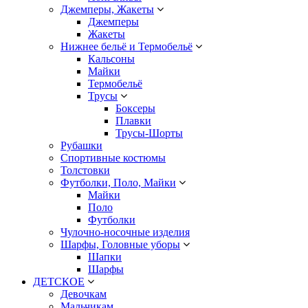
Джемперы, Жакеты
Джемперы
Жакеты
Нижнее бельё и Термобельё
Кальсоны
Майки
Термобельё
Трусы
Боксеры
Плавки
Трусы-Шорты
Рубашки
Спортивные костюмы
Толстовки
Футболки, Поло, Майки
Майки
Поло
Футболки
Чулочно-носочные изделия
Шарфы, Головные уборы
Шапки
Шарфы
ДЕТСКОЕ
Девочкам
Мальчикам