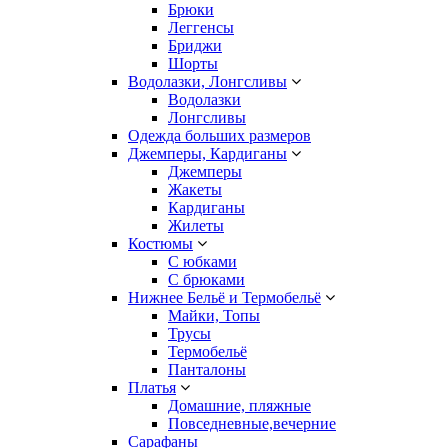
Брюки
Леггенсы
Бриджи
Шорты
Водолазки, Лонгсливы
Водолазки
Лонгсливы
Одежда больших размеров
Джемперы, Кардиганы
Джемперы
Жакеты
Кардиганы
Жилеты
Костюмы
С юбками
С брюками
Нижнее Бельё и Термобельё
Майки, Топы
Трусы
Термобельё
Панталоны
Платья
Домашние, пляжные
Повседневные,вечерние
Сарафаны