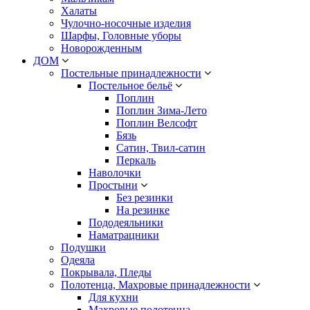
Халаты
Чулочно-носочные изделия
Шарфы, Головные уборы
Новорожденным
ДОМ
Постельные принадлежности
Постельное бельё
Поплин
Поплин Зима-Лето
Поплин Велсофт
Бязь
Сатин, Твил-сатин
Перкаль
Наволочки
Простыни
Без резинки
На резинке
Пододеяльники
Наматрацники
Подушки
Одеяла
Покрывала, Пледы
Полотенца, Махровые принадлежности
Для кухни
Махровые полотенца