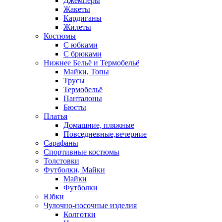
Джемперы
Жакеты
Кардиганы
Жилеты
Костюмы
С юбками
С брюками
Нижнее Бельё и Термобельё
Майки, Топы
Трусы
Термобельё
Панталоны
Бюсты
Платья
Домашние, пляжные
Повседневные,вечерние
Сарафаны
Спортивные костюмы
Толстовки
Футболки, Майки
Майки
Футболки
Юбки
Чулочно-носочные изделия
Колготки