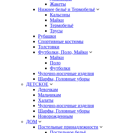
Жакеты
Нижнее бельё и Термобельё
Кальсоны
Майки
Термобельё
Трусы
Рубашки
Спортивные костюмы
Толстовки
Футболки, Поло, Майки
Майки
Поло
Футболки
Чулочно-носочные изделия
Шарфы, Головные уборы
ДЕТСКОЕ
Девочкам
Мальчикам
Халаты
Чулочно-носочные изделия
Шарфы, Головные уборы
Новорожденным
ДОМ
Постельные принадлежности
Постельное бельё