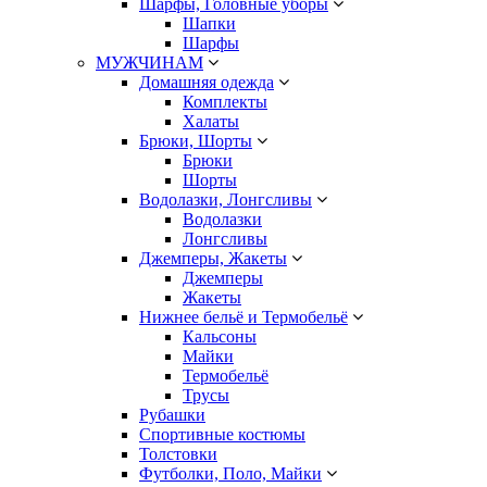
Шарфы, Головные уборы
Шапки
Шарфы
МУЖЧИНАМ
Домашняя одежда
Комплекты
Халаты
Брюки, Шорты
Брюки
Шорты
Водолазки, Лонгсливы
Водолазки
Лонгсливы
Джемперы, Жакеты
Джемперы
Жакеты
Нижнее бельё и Термобельё
Кальсоны
Майки
Термобельё
Трусы
Рубашки
Спортивные костюмы
Толстовки
Футболки, Поло, Майки