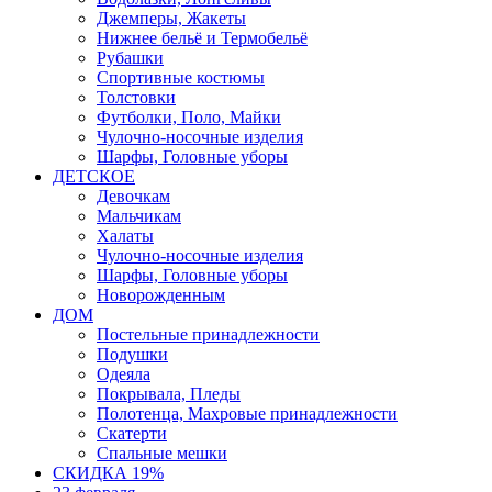
Джемперы, Жакеты
Нижнее бельё и Термобельё
Рубашки
Спортивные костюмы
Толстовки
Футболки, Поло, Майки
Чулочно-носочные изделия
Шарфы, Головные уборы
ДЕТСКОЕ
Девочкам
Мальчикам
Халаты
Чулочно-носочные изделия
Шарфы, Головные уборы
Новорожденным
ДОМ
Постельные принадлежности
Подушки
Одеяла
Покрывала, Пледы
Полотенца, Махровые принадлежности
Скатерти
Спальные мешки
СКИДКА 19%