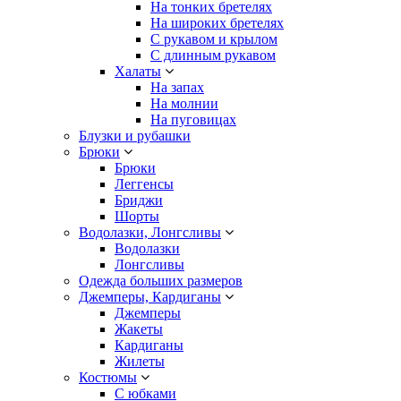
На тонких бретелях
На широких бретелях
С рукавом и крылом
С длинным рукавом
Халаты
На запах
На молнии
На пуговицах
Блузки и рубашки
Брюки
Брюки
Леггенсы
Бриджи
Шорты
Водолазки, Лонгсливы
Водолазки
Лонгсливы
Одежда больших размеров
Джемперы, Кардиганы
Джемперы
Жакеты
Кардиганы
Жилеты
Костюмы
С юбками