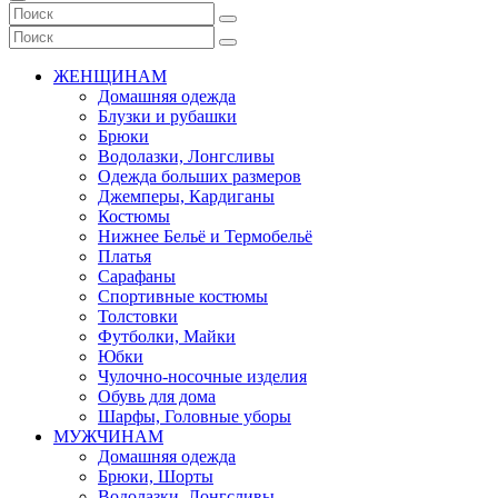
ЖЕНЩИНАМ
Домашняя одежда
Блузки и рубашки
Брюки
Водолазки, Лонгсливы
Одежда больших размеров
Джемперы, Кардиганы
Костюмы
Нижнее Бельё и Термобельё
Платья
Сарафаны
Спортивные костюмы
Толстовки
Футболки, Майки
Юбки
Чулочно-носочные изделия
Обувь для дома
Шарфы, Головные уборы
МУЖЧИНАМ
Домашняя одежда
Брюки, Шорты
Водолазки, Лонгсливы