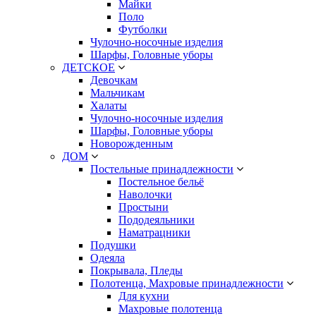
Майки
Поло
Футболки
Чулочно-носочные изделия
Шарфы, Головные уборы
ДЕТСКОЕ
Девочкам
Мальчикам
Халаты
Чулочно-носочные изделия
Шарфы, Головные уборы
Новорожденным
ДОМ
Постельные принадлежности
Постельное бельё
Наволочки
Простыни
Пододеяльники
Наматрацники
Подушки
Одеяла
Покрывала, Пледы
Полотенца, Махровые принадлежности
Для кухни
Махровые полотенца