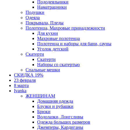
Пододеяльники
Наматрацники
Подушки
Одеяла
Покрывала, Пледы
Полотенца, Махровые принадлежности
Для кухни
Махровые полотенца
Полотенца и наборы для бани, сауны
Уголок детский
Скатерти
Скатерти
Наборы со скатертью
Спальные мешки
СКИДКА 19%
23 февраля
8 марта
Ivanka
ЖЕНЩИНАМ
Домашняя одежда
Блузки и рубашки
Брюки
Водолазки, Лонгсливы
Одежда больших размеров
Джемперы, Кардиганы