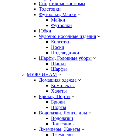
Спортивные костюмы
Толстовки
Футболки, Майки
Майки
Футболки
Юбки
Чулочно-носочные изделия
Колготки
Носки
Подследники
Шарфы, Головные уборы
Шапки
Шарфы
МУЖЧИНАМ
Домашняя одежда
Комплекты
Халаты
Брюки, Шорты
Брюки
Шорты
Водолазки, Лонгсливы
Водолазки
Лонгсливы
Джемперы, Жакеты
Джемперы