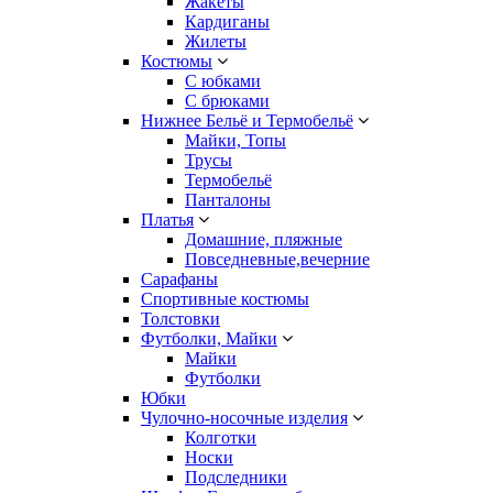
Жакеты
Кардиганы
Жилеты
Костюмы
С юбками
С брюками
Нижнее Бельё и Термобельё
Майки, Топы
Трусы
Термобельё
Панталоны
Платья
Домашние, пляжные
Повседневные,вечерние
Сарафаны
Спортивные костюмы
Толстовки
Футболки, Майки
Майки
Футболки
Юбки
Чулочно-носочные изделия
Колготки
Носки
Подследники