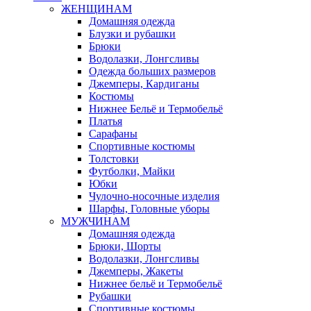
ЖЕНЩИНАМ
Домашняя одежда
Блузки и рубашки
Брюки
Водолазки, Лонгсливы
Одежда больших размеров
Джемперы, Кардиганы
Костюмы
Нижнее Бельё и Термобельё
Платья
Сарафаны
Спортивные костюмы
Толстовки
Футболки, Майки
Юбки
Чулочно-носочные изделия
Шарфы, Головные уборы
МУЖЧИНАМ
Домашняя одежда
Брюки, Шорты
Водолазки, Лонгсливы
Джемперы, Жакеты
Нижнее бельё и Термобельё
Рубашки
Спортивные костюмы