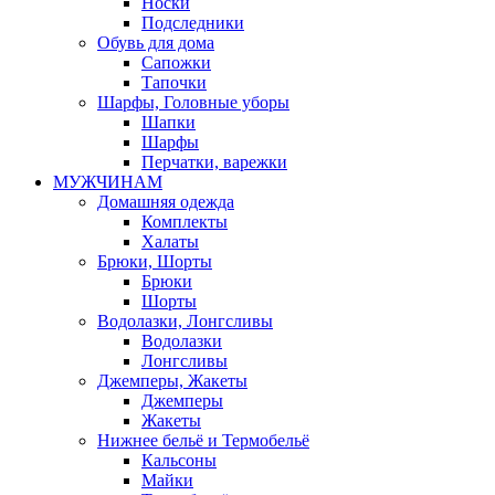
Носки
Подследники
Обувь для дома
Сапожки
Тапочки
Шарфы, Головные уборы
Шапки
Шарфы
Перчатки, варежки
МУЖЧИНАМ
Домашняя одежда
Комплекты
Халаты
Брюки, Шорты
Брюки
Шорты
Водолазки, Лонгсливы
Водолазки
Лонгсливы
Джемперы, Жакеты
Джемперы
Жакеты
Нижнее бельё и Термобельё
Кальсоны
Майки