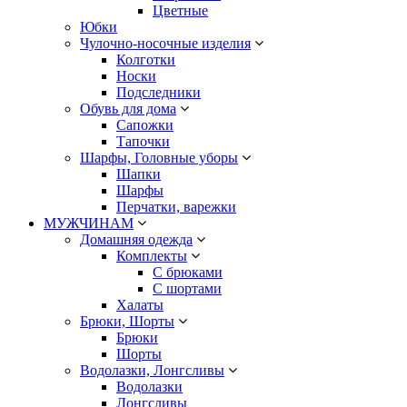
Цветные
Юбки
Чулочно-носочные изделия
Колготки
Носки
Подследники
Обувь для дома
Сапожки
Тапочки
Шарфы, Головные уборы
Шапки
Шарфы
Перчатки, варежки
МУЖЧИНАМ
Домашняя одежда
Комплекты
С брюками
С шортами
Халаты
Брюки, Шорты
Брюки
Шорты
Водолазки, Лонгсливы
Водолазки
Лонгсливы