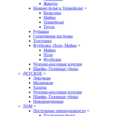
Жакеты
Нижнее бельё и Термобельё
Кальсоны
Майки
Термобельё
Трусы
Рубашки
Спортивные костюмы
Толстовки
Футболки, Поло, Майки
Майки
Поло
Футболки
Чулочно-носочные изделия
Шарфы, Головные уборы
ДЕТСКОЕ
Девочкам
Мальчикам
Халаты
Чулочно-носочные изделия
Шарфы, Головные уборы
Новорожденным
ДОМ
Постельные принадлежности
Постельное бельё