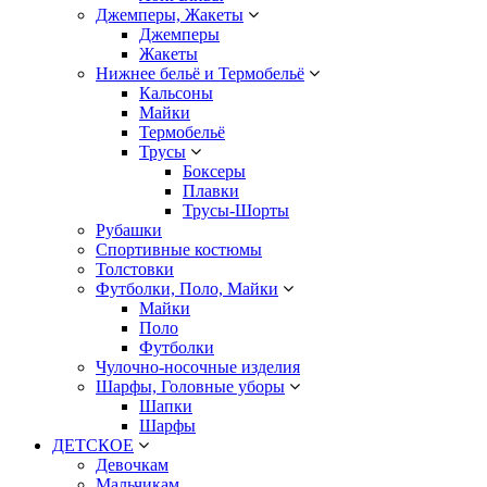
Джемперы, Жакеты
Джемперы
Жакеты
Нижнее бельё и Термобельё
Кальсоны
Майки
Термобельё
Трусы
Боксеры
Плавки
Трусы-Шорты
Рубашки
Спортивные костюмы
Толстовки
Футболки, Поло, Майки
Майки
Поло
Футболки
Чулочно-носочные изделия
Шарфы, Головные уборы
Шапки
Шарфы
ДЕТСКОЕ
Девочкам
Мальчикам