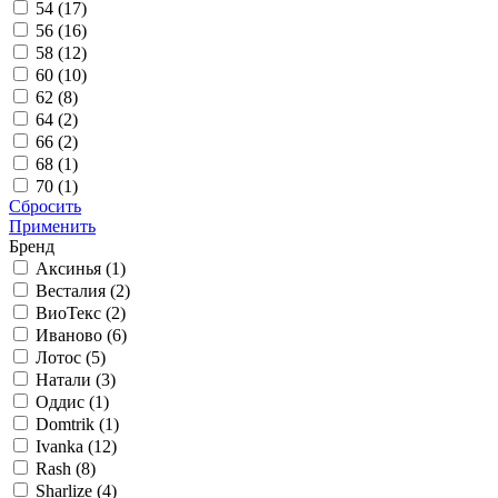
54 (
17
)
56 (
16
)
58 (
12
)
60 (
10
)
62 (
8
)
64 (
2
)
66 (
2
)
68 (
1
)
70 (
1
)
Сбросить
Применить
Бренд
Аксинья (
1
)
Весталия (
2
)
ВиоТекс (
2
)
Иваново (
6
)
Лотос (
5
)
Натали (
3
)
Оддис (
1
)
Domtrik (
1
)
Ivanka (
12
)
Rash (
8
)
Sharlize (
4
)