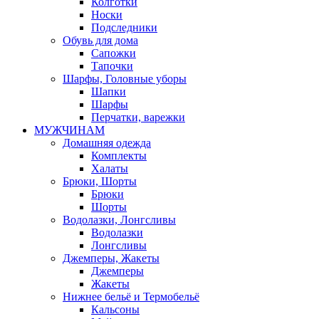
Колготки
Носки
Подследники
Обувь для дома
Сапожки
Тапочки
Шарфы, Головные уборы
Шапки
Шарфы
Перчатки, варежки
МУЖЧИНАМ
Домашняя одежда
Комплекты
Халаты
Брюки, Шорты
Брюки
Шорты
Водолазки, Лонгсливы
Водолазки
Лонгсливы
Джемперы, Жакеты
Джемперы
Жакеты
Нижнее бельё и Термобельё
Кальсоны