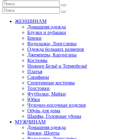
ЖЕНЩИНАМ
Домашняя одежда
Блузки и рубашки
Брюки
Водолазки, Лонгсливы
Одежда больших размеров
Джемперы, Кардиганы
Костюмы
Нижнее Бельё и Термобельё
Платья
Сарафаны
Спортивные костюмы
Толстовки
Футболки, Майки
Юбки
Чулочно-носочные изделия
Обувь для дома
Шарфы, Головные уборы
МУЖЧИНАМ
Домашняя одежда
Брюки, Шорты
Водолазки, Лонгсливы