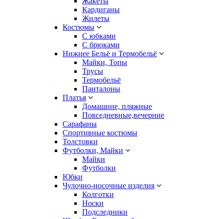
Жакеты
Кардиганы
Жилеты
Костюмы
С юбками
С брюками
Нижнее Бельё и Термобельё
Майки, Топы
Трусы
Термобельё
Панталоны
Платья
Домашние, пляжные
Повседневные,вечерние
Сарафаны
Спортивные костюмы
Толстовки
Футболки, Майки
Майки
Футболки
Юбки
Чулочно-носочные изделия
Колготки
Носки
Подследники