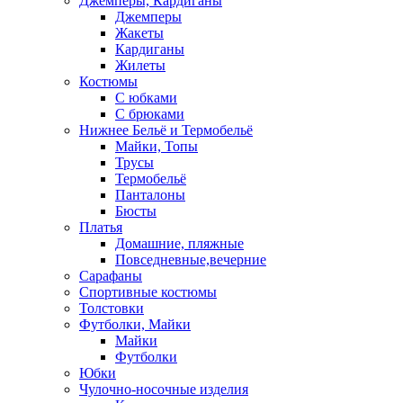
Джемперы, Кардиганы
Джемперы
Жакеты
Кардиганы
Жилеты
Костюмы
С юбками
С брюками
Нижнее Бельё и Термобельё
Майки, Топы
Трусы
Термобельё
Панталоны
Бюсты
Платья
Домашние, пляжные
Повседневные,вечерние
Сарафаны
Спортивные костюмы
Толстовки
Футболки, Майки
Майки
Футболки
Юбки
Чулочно-носочные изделия