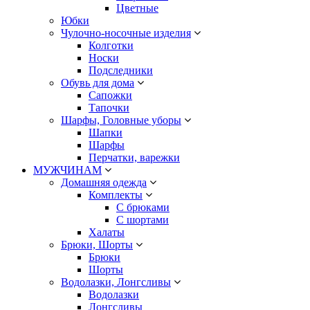
Цветные
Юбки
Чулочно-носочные изделия
Колготки
Носки
Подследники
Обувь для дома
Сапожки
Тапочки
Шарфы, Головные уборы
Шапки
Шарфы
Перчатки, варежки
МУЖЧИНАМ
Домашняя одежда
Комплекты
С брюками
С шортами
Халаты
Брюки, Шорты
Брюки
Шорты
Водолазки, Лонгсливы
Водолазки
Лонгсливы