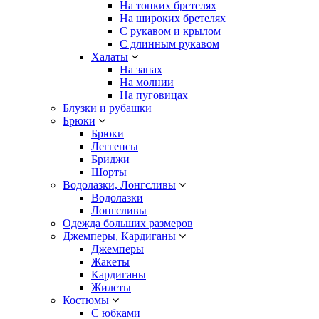
На тонких бретелях
На широких бретелях
С рукавом и крылом
С длинным рукавом
Халаты
На запах
На молнии
На пуговицах
Блузки и рубашки
Брюки
Брюки
Леггенсы
Бриджи
Шорты
Водолазки, Лонгсливы
Водолазки
Лонгсливы
Одежда больших размеров
Джемперы, Кардиганы
Джемперы
Жакеты
Кардиганы
Жилеты
Костюмы
С юбками