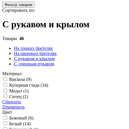
Фильтр товаров
Сортировать по:
С рукавом и крылом
Товары
46
На тонких бретелях
На широких бретелях
С рукавом и крылом
С длинным рукавом
Материал
Вискоза (
9
)
Кулирная гладь (
34
)
Модал (
1
)
Ситец (
2
)
Сбросить
Применить
Цвет
Бежевый (
6
)
Белый (
14
)