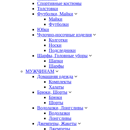
Спортивные костюмы
Толстовки
Футболки, Майки
Майки
Футболки
Юбки
Чулочно-носочные изделия
Колготки
Носки
Подследники
Шарфы, Головные уборы
Шапки
Шарфы
МУЖЧИНАМ
Домашняя одежда
Комплекты
Халаты
Брюки, Шорты
Брюки
Шорты
Водолазки, Лонгсливы
Водолазки
Лонгсливы
Джемперы, Жакеты
Джемперы