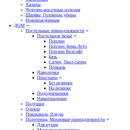
Халаты
Чулочно-носочные изделия
Шарфы, Головные уборы
Новорожденным
ДОМ
Постельные принадлежности
Постельное бельё
Поплин
Поплин Зима-Лето
Поплин Велсофт
Бязь
Сатин, Твил-сатин
Перкаль
Наволочки
Простыни
Без резинки
На резинке
Пододеяльники
Наматрацники
Подушки
Одеяла
Покрывала, Пледы
Полотенца, Махровые принадлежности
Для кухни
Махровые полотенца