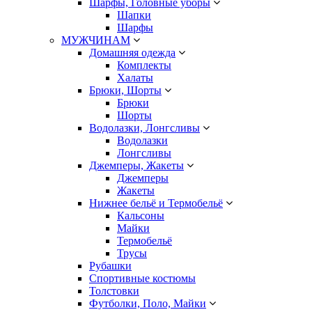
Шарфы, Головные уборы
Шапки
Шарфы
МУЖЧИНАМ
Домашняя одежда
Комплекты
Халаты
Брюки, Шорты
Брюки
Шорты
Водолазки, Лонгсливы
Водолазки
Лонгсливы
Джемперы, Жакеты
Джемперы
Жакеты
Нижнее бельё и Термобельё
Кальсоны
Майки
Термобельё
Трусы
Рубашки
Спортивные костюмы
Толстовки
Футболки, Поло, Майки