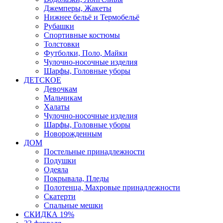
Джемперы, Жакеты
Нижнее бельё и Термобельё
Рубашки
Спортивные костюмы
Толстовки
Футболки, Поло, Майки
Чулочно-носочные изделия
Шарфы, Головные уборы
ДЕТСКОЕ
Девочкам
Мальчикам
Халаты
Чулочно-носочные изделия
Шарфы, Головные уборы
Новорожденным
ДОМ
Постельные принадлежности
Подушки
Одеяла
Покрывала, Пледы
Полотенца, Махровые принадлежности
Скатерти
Спальные мешки
СКИДКА 19%