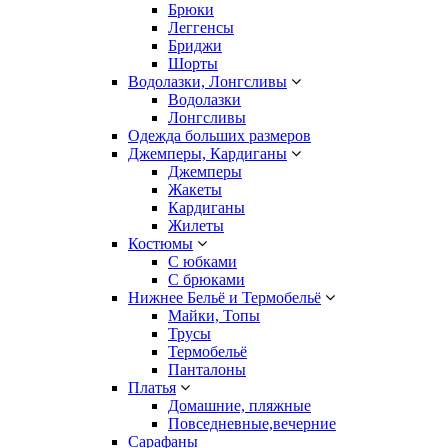
Брюки
Леггенсы
Бриджи
Шорты
Водолазки, Лонгсливы
Водолазки
Лонгсливы
Одежда больших размеров
Джемперы, Кардиганы
Джемперы
Жакеты
Кардиганы
Жилеты
Костюмы
С юбками
С брюками
Нижнее Бельё и Термобельё
Майки, Топы
Трусы
Термобельё
Панталоны
Платья
Домашние, пляжные
Повседневные,вечерние
Сарафаны