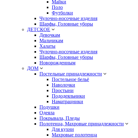
Майки
Поло
Футболки
Чулочно-носочные изделия
Шарфы, Головные уборы
ДЕТСКОЕ
Девочкам
Мальчикам
Халаты
Чулочно-носочные изделия
Шарфы, Головные уборы
Новорожденным
ДОМ
Постельные принадлежности
Постельное бельё
Наволочки
Простыни
Пододеяльники
Наматрацники
Подушки
Одеяла
Покрывала, Пледы
Полотенца, Махровые принадлежности
Для кухни
Махровые полотенца