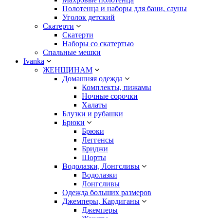
Полотенца и наборы для бани, сауны
Уголок детский
Скатерти
Скатерти
Наборы со скатертью
Спальные мешки
Ivanka
ЖЕНЩИНАМ
Домашняя одежда
Комплекты, пижамы
Ночные сорочки
Халаты
Блузки и рубашки
Брюки
Брюки
Леггенсы
Бриджи
Шорты
Водолазки, Лонгсливы
Водолазки
Лонгсливы
Одежда больших размеров
Джемперы, Кардиганы
Джемперы