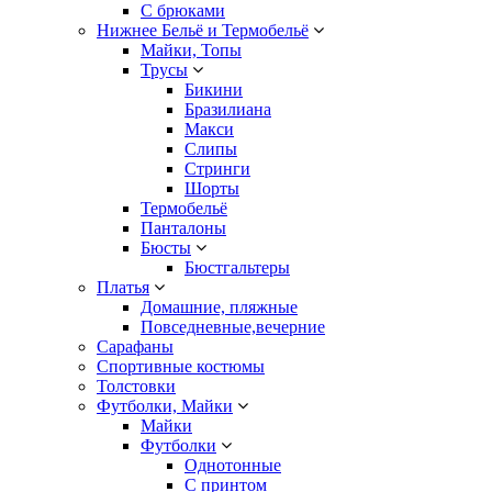
С брюками
Нижнее Бельё и Термобельё
Майки, Топы
Трусы
Бикини
Бразилиана
Макси
Слипы
Стринги
Шорты
Термобельё
Панталоны
Бюсты
Бюстгальтеры
Платья
Домашние, пляжные
Повседневные,вечерние
Сарафаны
Спортивные костюмы
Толстовки
Футболки, Майки
Майки
Футболки
Однотонные
С принтом