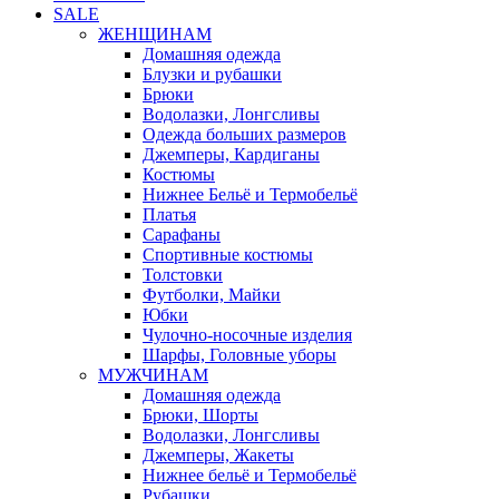
SALE
ЖЕНЩИНАМ
Домашняя одежда
Блузки и рубашки
Брюки
Водолазки, Лонгсливы
Одежда больших размеров
Джемперы, Кардиганы
Костюмы
Нижнее Бельё и Термобельё
Платья
Сарафаны
Спортивные костюмы
Толстовки
Футболки, Майки
Юбки
Чулочно-носочные изделия
Шарфы, Головные уборы
МУЖЧИНАМ
Домашняя одежда
Брюки, Шорты
Водолазки, Лонгсливы
Джемперы, Жакеты
Нижнее бельё и Термобельё
Рубашки