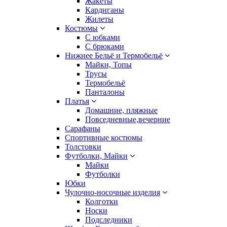
Жакеты
Кардиганы
Жилеты
Костюмы
С юбками
С брюками
Нижнее Бельё и Термобельё
Майки, Топы
Трусы
Термобельё
Панталоны
Платья
Домашние, пляжные
Повседневные,вечерние
Сарафаны
Спортивные костюмы
Толстовки
Футболки, Майки
Майки
Футболки
Юбки
Чулочно-носочные изделия
Колготки
Носки
Подследники