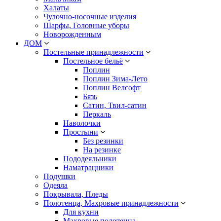
Халаты
Чулочно-носочные изделия
Шарфы, Головные уборы
Новорожденным
ДОМ
Постельные принадлежности
Постельное бельё
Поплин
Поплин Зима-Лето
Поплин Велсофт
Бязь
Сатин, Твил-сатин
Перкаль
Наволочки
Простыни
Без резинки
На резинке
Пододеяльники
Наматрацники
Подушки
Одеяла
Покрывала, Пледы
Полотенца, Махровые принадлежности
Для кухни
Махровые полотенца