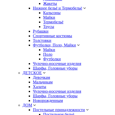
Жакеты
Нижнее бельё и Термобельё
Кальсоны
Майки
Термобельё
Трусы
Рубашки
Спортивные костюмы
Толстовки
Футболки, Поло, Майки
Майки
Поло
Футболки
Чулочно-носочные изделия
Шарфы, Головные уборы
ДЕТСКОЕ
Девочкам
Мальчикам
Халаты
Чулочно-носочные изделия
Шарфы, Головные уборы
Новорожденным
ДОМ
Постельные принадлежности
Постельное бельё