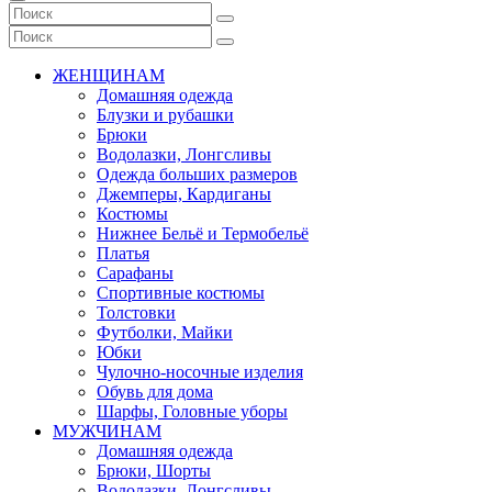
ЖЕНЩИНАМ
Домашняя одежда
Блузки и рубашки
Брюки
Водолазки, Лонгсливы
Одежда больших размеров
Джемперы, Кардиганы
Костюмы
Нижнее Бельё и Термобельё
Платья
Сарафаны
Спортивные костюмы
Толстовки
Футболки, Майки
Юбки
Чулочно-носочные изделия
Обувь для дома
Шарфы, Головные уборы
МУЖЧИНАМ
Домашняя одежда
Брюки, Шорты
Водолазки, Лонгсливы