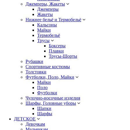
Джемперы, Жакеты
Джемперы
Жакеты
Нижнее бельё и Термобельё
Кальсоны
Майки
Термобельё
Трусы
Боксеры
Плавки
Трусы-Шорты
Рубашки
Спортивные костюмы
Толстовки
Футболки, Поло, Майки
Майки
Поло
Футболки
Чулочно-носочные изделия
Шарфы, Головные уборы
Шапки
Шарфы
ДЕТСКОЕ
Девочкам
Мальчикам