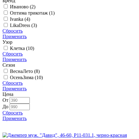
Бренд
Иваново (
2
)
Оптима трикотаж (
1
)
Ivanka (
4
)
LikaDress (
3
)
Сбросить
Применить
Узор
Клетка (
10
)
Сбросить
Применить
Сезон
ВеснаЛето (
8
)
ОсеньЗима (
10
)
Сбросить
Применить
Цена
От
До
Сбросить
Применить