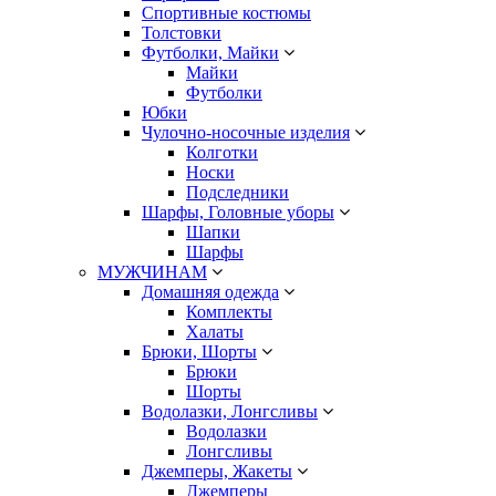
Спортивные костюмы
Толстовки
Футболки, Майки
Майки
Футболки
Юбки
Чулочно-носочные изделия
Колготки
Носки
Подследники
Шарфы, Головные уборы
Шапки
Шарфы
МУЖЧИНАМ
Домашняя одежда
Комплекты
Халаты
Брюки, Шорты
Брюки
Шорты
Водолазки, Лонгсливы
Водолазки
Лонгсливы
Джемперы, Жакеты
Джемперы