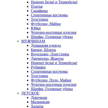
Нижнее Бельё и Термобельё
Платья
Сарафаны
Спортивные костюмы
Толстовки
Футболки, Майки
Юбки
Чулочно-носочные изделия
Шарфы, Головные уборы
МУЖЧИНАМ
Домашняя одежда
Брюки, Шорты
Водолазки, Лонгсливы
Джемперы, Жакеты
Нижнее бельё и Термобельё
Рубашки
Спортивные костюмы
Толстовки
Футболки, Поло, Майки
Чулочно-носочные изделия
Шарфы, Головные уборы
ДЕТСКОЕ
Девочкам
Мальчикам
Халаты