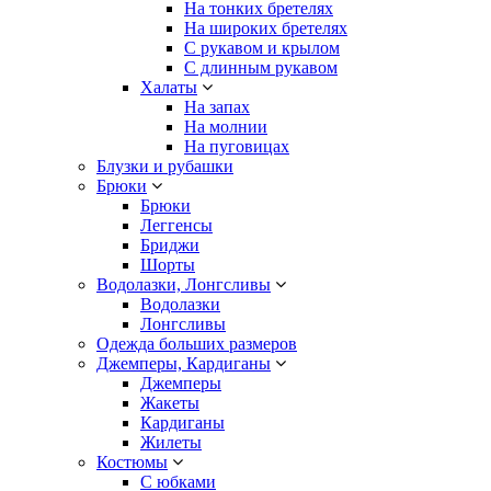
На тонких бретелях
На широких бретелях
С рукавом и крылом
С длинным рукавом
Халаты
На запах
На молнии
На пуговицах
Блузки и рубашки
Брюки
Брюки
Леггенсы
Бриджи
Шорты
Водолазки, Лонгсливы
Водолазки
Лонгсливы
Одежда больших размеров
Джемперы, Кардиганы
Джемперы
Жакеты
Кардиганы
Жилеты
Костюмы
С юбками