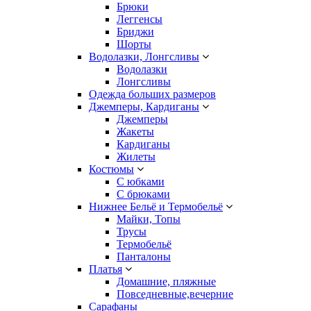
Брюки
Леггенсы
Бриджи
Шорты
Водолазки, Лонгсливы
Водолазки
Лонгсливы
Одежда больших размеров
Джемперы, Кардиганы
Джемперы
Жакеты
Кардиганы
Жилеты
Костюмы
С юбками
С брюками
Нижнее Бельё и Термобельё
Майки, Топы
Трусы
Термобельё
Панталоны
Платья
Домашние, пляжные
Повседневные,вечерние
Сарафаны