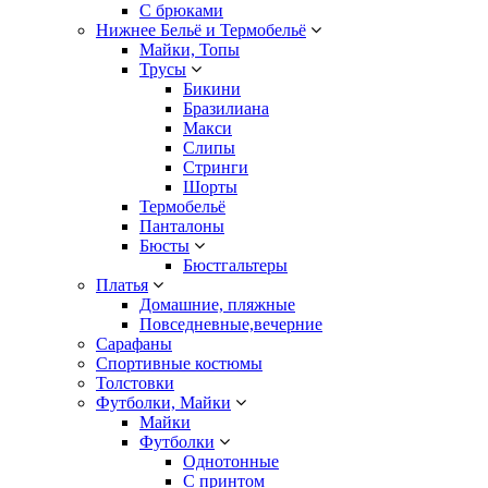
С брюками
Нижнее Бельё и Термобельё
Майки, Топы
Трусы
Бикини
Бразилиана
Макси
Слипы
Стринги
Шорты
Термобельё
Панталоны
Бюсты
Бюстгальтеры
Платья
Домашние, пляжные
Повседневные,вечерние
Сарафаны
Спортивные костюмы
Толстовки
Футболки, Майки
Майки
Футболки
Однотонные
С принтом