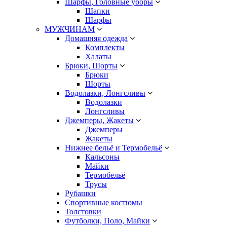
Шарфы, Головные уборы
Шапки
Шарфы
МУЖЧИНАМ
Домашняя одежда
Комплекты
Халаты
Брюки, Шорты
Брюки
Шорты
Водолазки, Лонгсливы
Водолазки
Лонгсливы
Джемперы, Жакеты
Джемперы
Жакеты
Нижнее бельё и Термобельё
Кальсоны
Майки
Термобельё
Трусы
Рубашки
Спортивные костюмы
Толстовки
Футболки, Поло, Майки