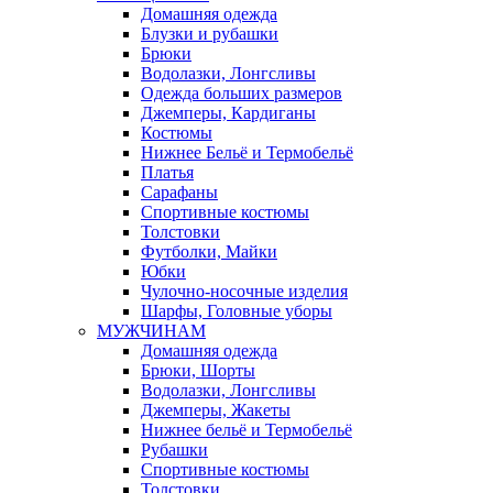
Домашняя одежда
Блузки и рубашки
Брюки
Водолазки, Лонгсливы
Одежда больших размеров
Джемперы, Кардиганы
Костюмы
Нижнее Бельё и Термобельё
Платья
Сарафаны
Спортивные костюмы
Толстовки
Футболки, Майки
Юбки
Чулочно-носочные изделия
Шарфы, Головные уборы
МУЖЧИНАМ
Домашняя одежда
Брюки, Шорты
Водолазки, Лонгсливы
Джемперы, Жакеты
Нижнее бельё и Термобельё
Рубашки
Спортивные костюмы
Толстовки