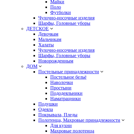
Майки
Поло
Футболки
Чулочно-носочные изделия
Шарфы, Головные уборы
ДЕТСКОЕ
Девочкам
Мальчикам
Халаты
Чулочно-носочные изделия
Шарфы, Головные уборы
Новорожденным
ДОМ
Постельные принадлежности
Постельное бельё
Наволочки
Простыни
Пододеяльники
Наматрацники
Подушки
Одеяла
Покрывала, Пледы
Полотенца, Махровые принадлежности
Для кухни
Махровые полотенца