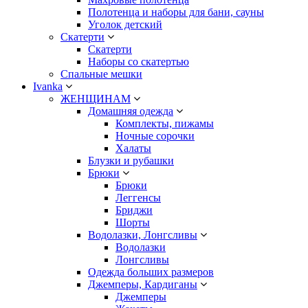
Полотенца и наборы для бани, сауны
Уголок детский
Скатерти
Скатерти
Наборы со скатертью
Спальные мешки
Ivanka
ЖЕНЩИНАМ
Домашняя одежда
Комплекты, пижамы
Ночные сорочки
Халаты
Блузки и рубашки
Брюки
Брюки
Леггенсы
Бриджи
Шорты
Водолазки, Лонгсливы
Водолазки
Лонгсливы
Одежда больших размеров
Джемперы, Кардиганы
Джемперы