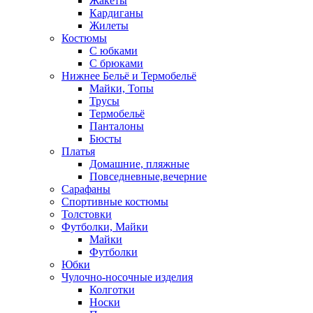
Жакеты
Кардиганы
Жилеты
Костюмы
С юбками
С брюками
Нижнее Бельё и Термобельё
Майки, Топы
Трусы
Термобельё
Панталоны
Бюсты
Платья
Домашние, пляжные
Повседневные,вечерние
Сарафаны
Спортивные костюмы
Толстовки
Футболки, Майки
Майки
Футболки
Юбки
Чулочно-носочные изделия
Колготки
Носки