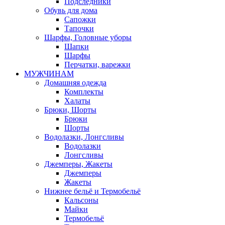
Подследники
Обувь для дома
Сапожки
Тапочки
Шарфы, Головные уборы
Шапки
Шарфы
Перчатки, варежки
МУЖЧИНАМ
Домашняя одежда
Комплекты
Халаты
Брюки, Шорты
Брюки
Шорты
Водолазки, Лонгсливы
Водолазки
Лонгсливы
Джемперы, Жакеты
Джемперы
Жакеты
Нижнее бельё и Термобельё
Кальсоны
Майки
Термобельё