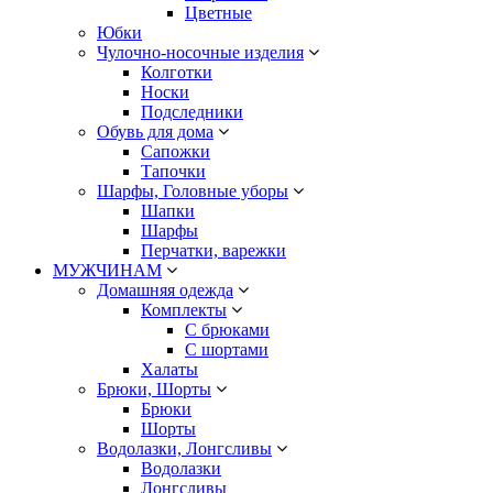
Цветные
Юбки
Чулочно-носочные изделия
Колготки
Носки
Подследники
Обувь для дома
Сапожки
Тапочки
Шарфы, Головные уборы
Шапки
Шарфы
Перчатки, варежки
МУЖЧИНАМ
Домашняя одежда
Комплекты
С брюками
С шортами
Халаты
Брюки, Шорты
Брюки
Шорты
Водолазки, Лонгсливы
Водолазки
Лонгсливы