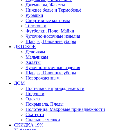
Джемперы, Жакеты
Нижнее бельё и Термобельё
Рубашки
Спортивные костюмы
Толстовки
Футболки, Поло, Майки
Чулочно-носочные изделия
Шарфы, Головные уборы
ДЕТСКОЕ
Девочкам
Мальчикам
Халаты
Чулочно-носочные изделия
Шарфы, Головные уборы
Новорожденным
ДОМ
Постельные принадлежности
Подушки
Одеяла
Покрывала, Пледы
Полотенца, Махровые принадлежности
Скатерти
Спальные мешки
СКИДКА 19%