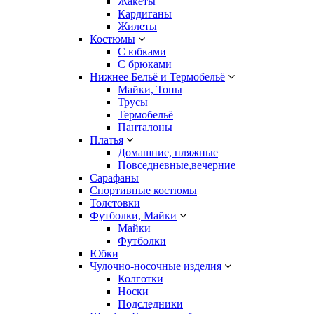
Жакеты
Кардиганы
Жилеты
Костюмы
С юбками
С брюками
Нижнее Бельё и Термобельё
Майки, Топы
Трусы
Термобельё
Панталоны
Платья
Домашние, пляжные
Повседневные,вечерние
Сарафаны
Спортивные костюмы
Толстовки
Футболки, Майки
Майки
Футболки
Юбки
Чулочно-носочные изделия
Колготки
Носки
Подследники