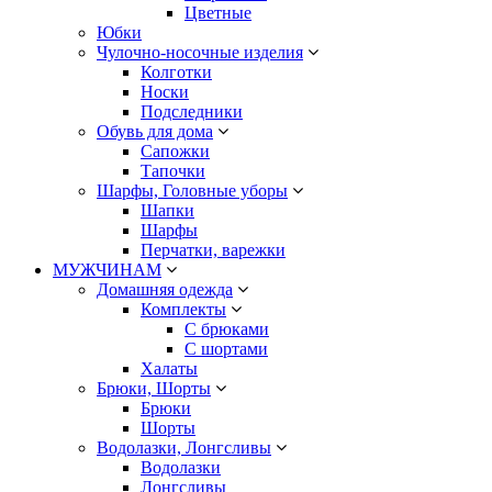
Цветные
Юбки
Чулочно-носочные изделия
Колготки
Носки
Подследники
Обувь для дома
Сапожки
Тапочки
Шарфы, Головные уборы
Шапки
Шарфы
Перчатки, варежки
МУЖЧИНАМ
Домашняя одежда
Комплекты
С брюками
С шортами
Халаты
Брюки, Шорты
Брюки
Шорты
Водолазки, Лонгсливы
Водолазки
Лонгсливы