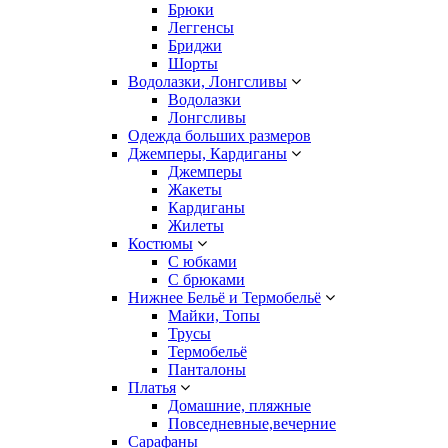
Брюки
Леггенсы
Бриджи
Шорты
Водолазки, Лонгсливы
Водолазки
Лонгсливы
Одежда больших размеров
Джемперы, Кардиганы
Джемперы
Жакеты
Кардиганы
Жилеты
Костюмы
С юбками
С брюками
Нижнее Бельё и Термобельё
Майки, Топы
Трусы
Термобельё
Панталоны
Платья
Домашние, пляжные
Повседневные,вечерние
Сарафаны