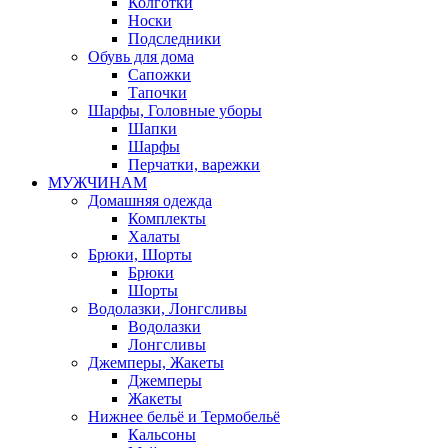
Колготки
Носки
Подследники
Обувь для дома
Сапожки
Тапочки
Шарфы, Головные уборы
Шапки
Шарфы
Перчатки, варежки
МУЖЧИНАМ
Домашняя одежда
Комплекты
Халаты
Брюки, Шорты
Брюки
Шорты
Водолазки, Лонгсливы
Водолазки
Лонгсливы
Джемперы, Жакеты
Джемперы
Жакеты
Нижнее бельё и Термобельё
Кальсоны