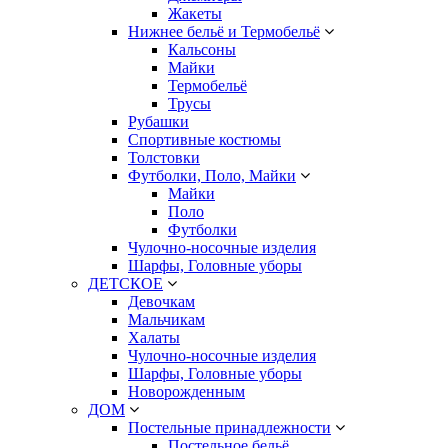
Жакеты
Нижнее бельё и Термобельё
Кальсоны
Майки
Термобельё
Трусы
Рубашки
Спортивные костюмы
Толстовки
Футболки, Поло, Майки
Майки
Поло
Футболки
Чулочно-носочные изделия
Шарфы, Головные уборы
ДЕТСКОЕ
Девочкам
Мальчикам
Халаты
Чулочно-носочные изделия
Шарфы, Головные уборы
Новорожденным
ДОМ
Постельные принадлежности
Постельное бельё