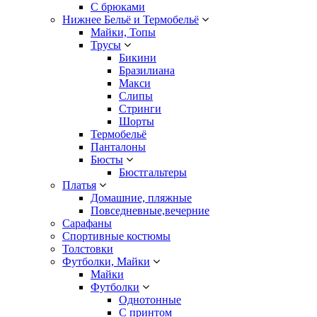
С брюками
Нижнее Бельё и Термобельё
Майки, Топы
Трусы
Бикини
Бразилиана
Макси
Слипы
Стринги
Шорты
Термобельё
Панталоны
Бюсты
Бюстгальтеры
Платья
Домашние, пляжные
Повседневные,вечерние
Сарафаны
Спортивные костюмы
Толстовки
Футболки, Майки
Майки
Футболки
Однотонные
С принтом