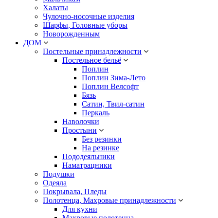
Халаты
Чулочно-носочные изделия
Шарфы, Головные уборы
Новорожденным
ДОМ
Постельные принадлежности
Постельное бельё
Поплин
Поплин Зима-Лето
Поплин Велсофт
Бязь
Сатин, Твил-сатин
Перкаль
Наволочки
Простыни
Без резинки
На резинке
Пододеяльники
Наматрацники
Подушки
Одеяла
Покрывала, Пледы
Полотенца, Махровые принадлежности
Для кухни
Махровые полотенца