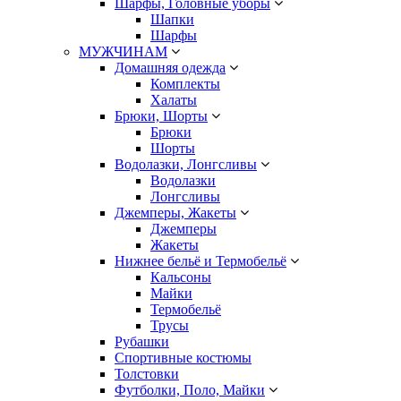
Шарфы, Головные уборы
Шапки
Шарфы
МУЖЧИНАМ
Домашняя одежда
Комплекты
Халаты
Брюки, Шорты
Брюки
Шорты
Водолазки, Лонгсливы
Водолазки
Лонгсливы
Джемперы, Жакеты
Джемперы
Жакеты
Нижнее бельё и Термобельё
Кальсоны
Майки
Термобельё
Трусы
Рубашки
Спортивные костюмы
Толстовки
Футболки, Поло, Майки