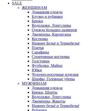
SALE
ЖЕНЩИНАМ
Домашняя одежда
Блузки и рубашки
Брюки
Водолазки, Лонгсливы
Одежда больших размеров
Джемперы, Кардиганы
Костюмы
Нижнее Бельё и Термобельё
Платья
Сарафаны
Спортивные костюмы
Толстовки
Футболки, Майки
Юбки
Чулочно-носочные изделия
Шарфы, Головные уборы
МУЖЧИНАМ
Домашняя одежда
Брюки, Шорты
Водолазки, Лонгсливы
Джемперы, Жакеты
Нижнее бельё и Термобельё
Рубашки