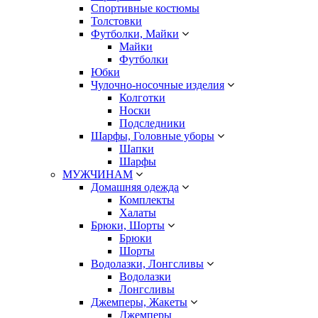
Спортивные костюмы
Толстовки
Футболки, Майки
Майки
Футболки
Юбки
Чулочно-носочные изделия
Колготки
Носки
Подследники
Шарфы, Головные уборы
Шапки
Шарфы
МУЖЧИНАМ
Домашняя одежда
Комплекты
Халаты
Брюки, Шорты
Брюки
Шорты
Водолазки, Лонгсливы
Водолазки
Лонгсливы
Джемперы, Жакеты
Джемперы