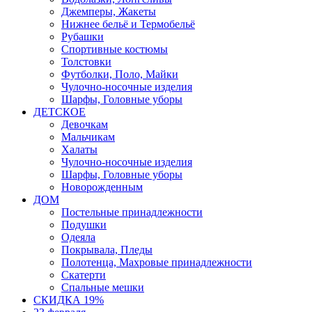
Джемперы, Жакеты
Нижнее бельё и Термобельё
Рубашки
Спортивные костюмы
Толстовки
Футболки, Поло, Майки
Чулочно-носочные изделия
Шарфы, Головные уборы
ДЕТСКОЕ
Девочкам
Мальчикам
Халаты
Чулочно-носочные изделия
Шарфы, Головные уборы
Новорожденным
ДОМ
Постельные принадлежности
Подушки
Одеяла
Покрывала, Пледы
Полотенца, Махровые принадлежности
Скатерти
Спальные мешки
СКИДКА 19%