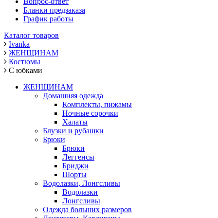
Вопрос-ответ
Бланки предзаказа
График работы
Каталог товаров
Ivanka
ЖЕНЩИНАМ
Костюмы
С юбками
ЖЕНЩИНАМ
Домашняя одежда
Комплекты, пижамы
Ночные сорочки
Халаты
Блузки и рубашки
Брюки
Брюки
Леггенсы
Бриджи
Шорты
Водолазки, Лонгсливы
Водолазки
Лонгсливы
Одежда больших размеров