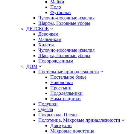
Майки
Поло
Футболки
Чулочно-носочные изделия
Шарфы, Головные уборы
ДЕТСКОЕ
Девочкам
Мальчикам
Халаты
Чулочно-носочные изделия
Шарфы, Головные уборы
Новорожденным
ДОМ
Постельные принадлежности
Постельное бельё
Наволочки
Простыни
Пододеяльники
Наматрацники
Подушки
Одеяла
Покрывала, Пледы
Полотенца, Махровые принадлежности
Для кухни
Махровые полотенца