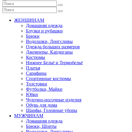
ЖЕНЩИНАМ
Домашняя одежда
Блузки и рубашки
Брюки
Водолазки, Лонгсливы
Одежда больших размеров
Джемперы, Кардиганы
Костюмы
Нижнее Бельё и Термобельё
Платья
Сарафаны
Спортивные костюмы
Толстовки
Футболки, Майки
Юбки
Чулочно-носочные изделия
Обувь для дома
Шарфы, Головные уборы
МУЖЧИНАМ
Домашняя одежда
Брюки, Шорты
Водолазки, Лонгсливы