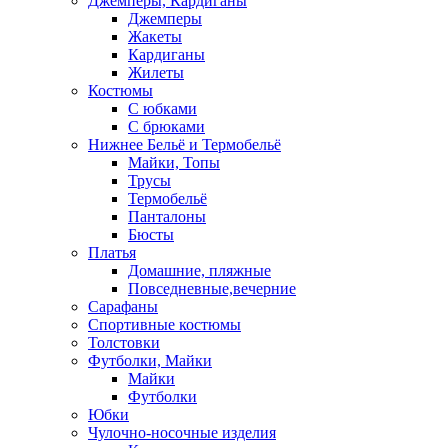
Джемперы, Кардиганы
Джемперы
Жакеты
Кардиганы
Жилеты
Костюмы
С юбками
С брюками
Нижнее Бельё и Термобельё
Майки, Топы
Трусы
Термобельё
Панталоны
Бюсты
Платья
Домашние, пляжные
Повседневные,вечерние
Сарафаны
Спортивные костюмы
Толстовки
Футболки, Майки
Майки
Футболки
Юбки
Чулочно-носочные изделия