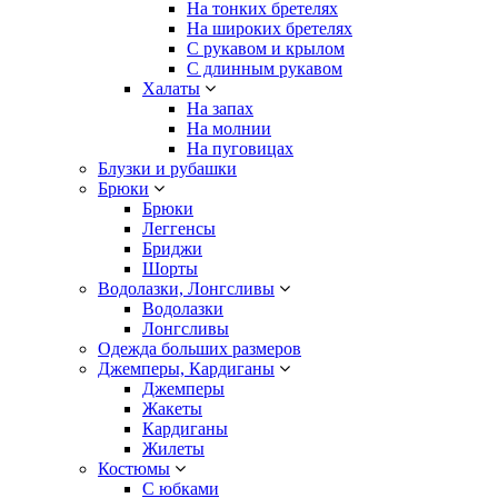
На тонких бретелях
На широких бретелях
С рукавом и крылом
С длинным рукавом
Халаты
На запах
На молнии
На пуговицах
Блузки и рубашки
Брюки
Брюки
Леггенсы
Бриджи
Шорты
Водолазки, Лонгсливы
Водолазки
Лонгсливы
Одежда больших размеров
Джемперы, Кардиганы
Джемперы
Жакеты
Кардиганы
Жилеты
Костюмы
С юбками