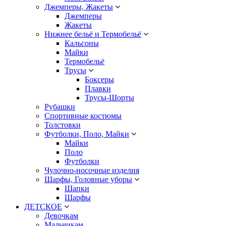
Джемперы, Жакеты
Джемперы
Жакеты
Нижнее бельё и Термобельё
Кальсоны
Майки
Термобельё
Трусы
Боксеры
Плавки
Трусы-Шорты
Рубашки
Спортивные костюмы
Толстовки
Футболки, Поло, Майки
Майки
Поло
Футболки
Чулочно-носочные изделия
Шарфы, Головные уборы
Шапки
Шарфы
ДЕТСКОЕ
Девочкам
Мальчикам