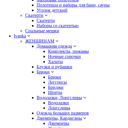
Полотенца и наборы для бани, сауны
Уголок детский
Скатерти
Скатерти
Наборы со скатертью
Спальные мешки
Ivanka
ЖЕНЩИНАМ
Домашняя одежда
Комплекты, пижамы
Ночные сорочки
Халаты
Блузки и рубашки
Брюки
Брюки
Леггенсы
Бриджи
Шорты
Водолазки, Лонгсливы
Водолазки
Лонгсливы
Одежда больших размеров
Джемперы, Кардиганы
Джемперы