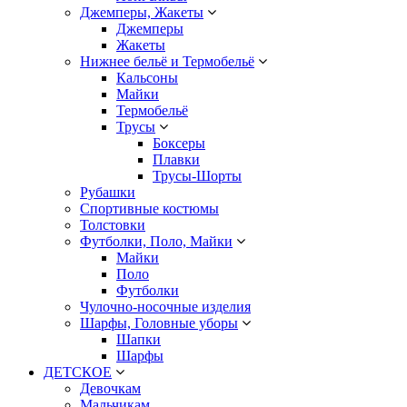
Джемперы, Жакеты
Джемперы
Жакеты
Нижнее бельё и Термобельё
Кальсоны
Майки
Термобельё
Трусы
Боксеры
Плавки
Трусы-Шорты
Рубашки
Спортивные костюмы
Толстовки
Футболки, Поло, Майки
Майки
Поло
Футболки
Чулочно-носочные изделия
Шарфы, Головные уборы
Шапки
Шарфы
ДЕТСКОЕ
Девочкам
Мальчикам