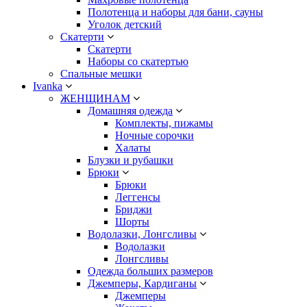
Полотенца и наборы для бани, сауны
Уголок детский
Скатерти
Скатерти
Наборы со скатертью
Спальные мешки
Ivanka
ЖЕНЩИНАМ
Домашняя одежда
Комплекты, пижамы
Ночные сорочки
Халаты
Блузки и рубашки
Брюки
Брюки
Леггенсы
Бриджи
Шорты
Водолазки, Лонгсливы
Водолазки
Лонгсливы
Одежда больших размеров
Джемперы, Кардиганы
Джемперы