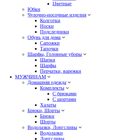
Цветные
Юбки
Чулочно-носочные изделия
Колготки
Носки
Подследники
Обувь для дома
Сапожки
Тапочки
Шарфы, Головные уборы
Шапки
Шарфы
Перчатки, варежки
МУЖЧИНАМ
Домашняя одежда
Комплекты
С брюками
С шортами
Халаты
Брюки, Шорты
Брюки
Шорты
Водолазки, Лонгсливы
Водолазки
Лонгсливы