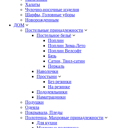
Халаты
Чулочно-носочные изделия
Шарфы, Головные уборы
Новорожденным
ДОМ
Постельные принадлежности
Постельное бельё
Поплин
Поплин Зима-Лето
Поплин Велсофт
Бязь
Сатин, Твил-сатин
Перкаль
Наволочки
Простыни
Без резинки
На резинке
Пододеяльники
Наматрацники
Подушки
Одеяла
Покрывала, Пледы
Полотенца, Махровые принадлежности
Для кухни
Махровые полотенца