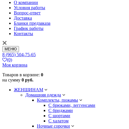
О компании
Условия работы
Вопрос-ответ
Доставка
Бланки предзаказа
График работы
Контакты
МЕНЮ
8 (965) 504-75-65
(0)
Моя корзина
Товаров в корзине:
0
на сумму
0 руб.
ЖЕНЩИНАМ
Домашняя одежда
Комплекты, пижамы
С брюками, леггенсами
С бриджами
С шортами
С халатом
Ночные сорочки