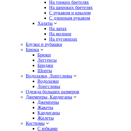
На тонких бретелях
На широких бретелях
С рукавом и крылом
С длинным рукавом
Халаты
На запах
На молнии
На пуговицах
Блузки и рубашки
Брюки
Брюки
Леггенсы
Бриджи
Шорты
Водолазки, Лонгсливы
Водолазки
Лонгсливы
Одежда больших размеров
Джемперы, Кардиганы
Джемперы
Жакеты
Кардиганы
Жилеты
Костюмы
С юбками