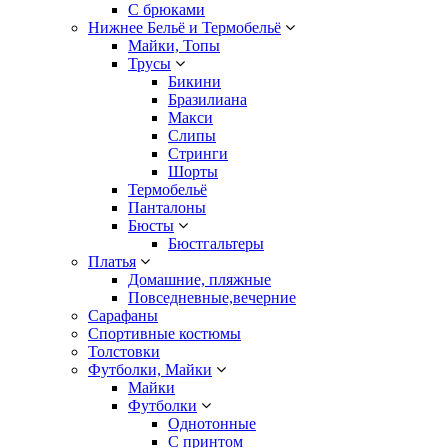
С брюками
Нижнее Бельё и Термобельё
Майки, Топы
Трусы
Бикини
Бразилиана
Макси
Слипы
Стринги
Шорты
Термобельё
Панталоны
Бюсты
Бюстгальтеры
Платья
Домашние, пляжные
Повседневные,вечерние
Сарафаны
Спортивные костюмы
Толстовки
Футболки, Майки
Майки
Футболки
Однотонные
С принтом