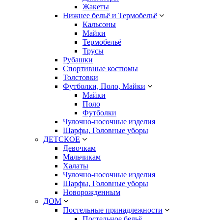
Жакеты
Нижнее бельё и Термобельё
Кальсоны
Майки
Термобельё
Трусы
Рубашки
Спортивные костюмы
Толстовки
Футболки, Поло, Майки
Майки
Поло
Футболки
Чулочно-носочные изделия
Шарфы, Головные уборы
ДЕТСКОЕ
Девочкам
Мальчикам
Халаты
Чулочно-носочные изделия
Шарфы, Головные уборы
Новорожденным
ДОМ
Постельные принадлежности
Постельное бельё