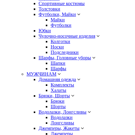
Спортивные костюмы
Толстовки
Футболки, Майки
Майки
Футболки
Юбки
Чулочно-носочные изделия
Колготки
Носки
Подследники
Шарфы, Головные уборы
Шапки
Шарфы
МУЖЧИНАМ
Домашняя одежда
Комплекты
Халаты
Брюки, Шорты
Брюки
Шорты
Водолазки, Лонгсливы
Водолазки
Лонгсливы
Джемперы, Жакеты
Джемперы