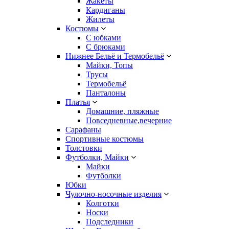
Жакеты
Кардиганы
Жилеты
Костюмы
С юбками
С брюками
Нижнее Бельё и Термобельё
Майки, Топы
Трусы
Термобельё
Панталоны
Платья
Домашние, пляжные
Повседневные,вечерние
Сарафаны
Спортивные костюмы
Толстовки
Футболки, Майки
Майки
Футболки
Юбки
Чулочно-носочные изделия
Колготки
Носки
Подследники