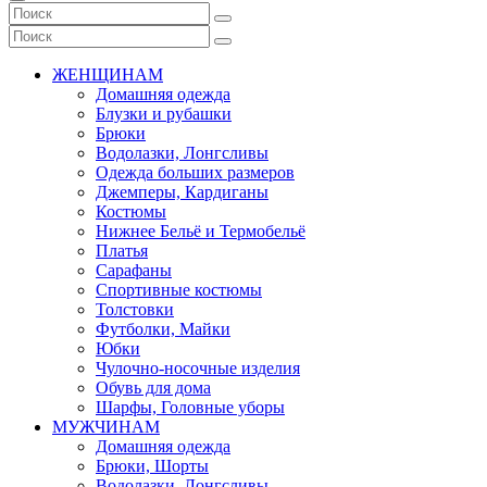
ЖЕНЩИНАМ
Домашняя одежда
Блузки и рубашки
Брюки
Водолазки, Лонгсливы
Одежда больших размеров
Джемперы, Кардиганы
Костюмы
Нижнее Бельё и Термобельё
Платья
Сарафаны
Спортивные костюмы
Толстовки
Футболки, Майки
Юбки
Чулочно-носочные изделия
Обувь для дома
Шарфы, Головные уборы
МУЖЧИНАМ
Домашняя одежда
Брюки, Шорты
Водолазки, Лонгсливы