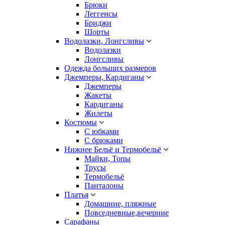
Брюки
Леггенсы
Бриджи
Шорты
Водолазки, Лонгсливы
Водолазки
Лонгсливы
Одежда больших размеров
Джемперы, Кардиганы
Джемперы
Жакеты
Кардиганы
Жилеты
Костюмы
С юбками
С брюками
Нижнее Бельё и Термобельё
Майки, Топы
Трусы
Термобельё
Панталоны
Платья
Домашние, пляжные
Повседневные,вечерние
Сарафаны