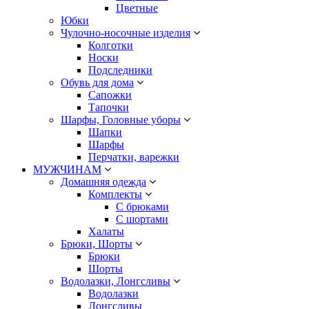
Цветные
Юбки
Чулочно-носочные изделия
Колготки
Носки
Подследники
Обувь для дома
Сапожки
Тапочки
Шарфы, Головные уборы
Шапки
Шарфы
Перчатки, варежки
МУЖЧИНАМ
Домашняя одежда
Комплекты
С брюками
С шортами
Халаты
Брюки, Шорты
Брюки
Шорты
Водолазки, Лонгсливы
Водолазки
Лонгсливы