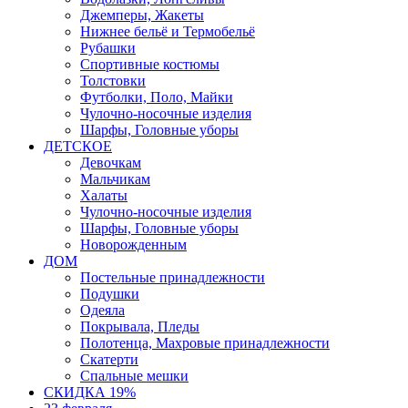
Джемперы, Жакеты
Нижнее бельё и Термобельё
Рубашки
Спортивные костюмы
Толстовки
Футболки, Поло, Майки
Чулочно-носочные изделия
Шарфы, Головные уборы
ДЕТСКОЕ
Девочкам
Мальчикам
Халаты
Чулочно-носочные изделия
Шарфы, Головные уборы
Новорожденным
ДОМ
Постельные принадлежности
Подушки
Одеяла
Покрывала, Пледы
Полотенца, Махровые принадлежности
Скатерти
Спальные мешки
СКИДКА 19%