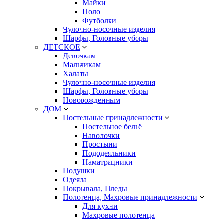
Майки
Поло
Футболки
Чулочно-носочные изделия
Шарфы, Головные уборы
ДЕТСКОЕ
Девочкам
Мальчикам
Халаты
Чулочно-носочные изделия
Шарфы, Головные уборы
Новорожденным
ДОМ
Постельные принадлежности
Постельное бельё
Наволочки
Простыни
Пододеяльники
Наматрацники
Подушки
Одеяла
Покрывала, Пледы
Полотенца, Махровые принадлежности
Для кухни
Махровые полотенца