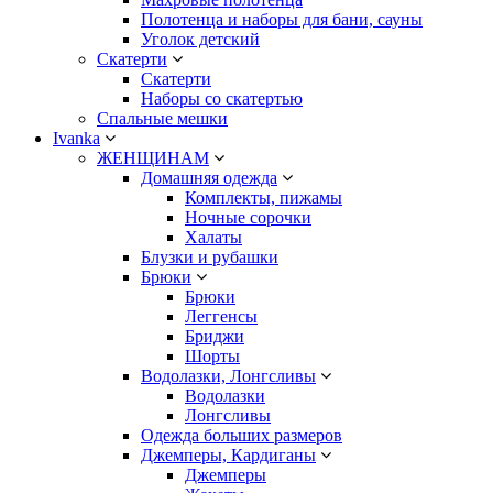
Полотенца и наборы для бани, сауны
Уголок детский
Скатерти
Скатерти
Наборы со скатертью
Спальные мешки
Ivanka
ЖЕНЩИНАМ
Домашняя одежда
Комплекты, пижамы
Ночные сорочки
Халаты
Блузки и рубашки
Брюки
Брюки
Леггенсы
Бриджи
Шорты
Водолазки, Лонгсливы
Водолазки
Лонгсливы
Одежда больших размеров
Джемперы, Кардиганы
Джемперы