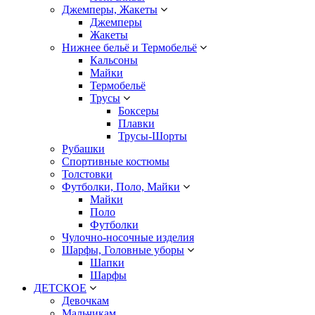
Джемперы, Жакеты
Джемперы
Жакеты
Нижнее бельё и Термобельё
Кальсоны
Майки
Термобельё
Трусы
Боксеры
Плавки
Трусы-Шорты
Рубашки
Спортивные костюмы
Толстовки
Футболки, Поло, Майки
Майки
Поло
Футболки
Чулочно-носочные изделия
Шарфы, Головные уборы
Шапки
Шарфы
ДЕТСКОЕ
Девочкам
Мальчикам