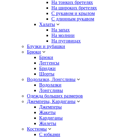
На тонких бретелях
На широких бретелях
С рукавом и крылом
С длинным рукавом
Халаты
На запах
На молнии
На пуговицах
Блузки и рубашки
Брюки
Брюки
Леггенсы
Бриджи
Шорты
Водолазки, Лонгсливы
Водолазки
Лонгсливы
Одежда больших размеров
Джемперы, Кардиганы
Джемперы
Жакеты
Кардиганы
Жилеты
Костюмы
С юбками