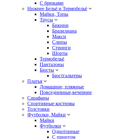
С брюками
Нижнее Бельё и Термобельё
Майки, Топы
Трусы
Бикини
Бразилиана
Макси
Слипы
Стринги
Шорты
Термобельё
Панталоны
Бюсты
Бюстгальтеры
Платья
Домашние, пляжные
Повседневные,вечерние
Сарафаны
Спортивные костюмы
Толстовки
Футболки, Майки
Майки
Футболки
Однотонные
С принтом