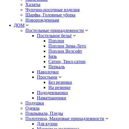
Халаты
Чулочно-носочные изделия
Шарфы, Головные уборы
Новорожденным
ДОМ
Постельные принадлежности
Постельное бельё
Поплин
Поплин Зима-Лето
Поплин Велсофт
Бязь
Сатин, Твил-сатин
Перкаль
Наволочки
Простыни
Без резинки
На резинке
Пододеяльники
Наматрацники
Подушки
Одеяла
Покрывала, Пледы
Полотенца, Махровые принадлежности
Для кухни
Махровые полотенца