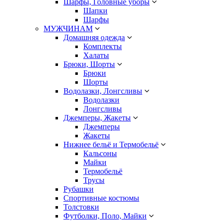
Шарфы, Головные уборы
Шапки
Шарфы
МУЖЧИНАМ
Домашняя одежда
Комплекты
Халаты
Брюки, Шорты
Брюки
Шорты
Водолазки, Лонгсливы
Водолазки
Лонгсливы
Джемперы, Жакеты
Джемперы
Жакеты
Нижнее бельё и Термобельё
Кальсоны
Майки
Термобельё
Трусы
Рубашки
Спортивные костюмы
Толстовки
Футболки, Поло, Майки