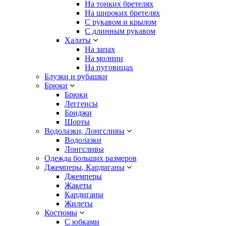
На тонких бретелях
На широких бретелях
С рукавом и крылом
С длинным рукавом
Халаты
На запах
На молнии
На пуговицах
Блузки и рубашки
Брюки
Брюки
Леггенсы
Бриджи
Шорты
Водолазки, Лонгсливы
Водолазки
Лонгсливы
Одежда больших размеров
Джемперы, Кардиганы
Джемперы
Жакеты
Кардиганы
Жилеты
Костюмы
С юбками