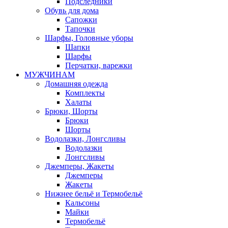
Подследники
Обувь для дома
Сапожки
Тапочки
Шарфы, Головные уборы
Шапки
Шарфы
Перчатки, варежки
МУЖЧИНАМ
Домашняя одежда
Комплекты
Халаты
Брюки, Шорты
Брюки
Шорты
Водолазки, Лонгсливы
Водолазки
Лонгсливы
Джемперы, Жакеты
Джемперы
Жакеты
Нижнее бельё и Термобельё
Кальсоны
Майки
Термобельё