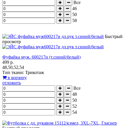
Все
46
50
58
Быстрый
просмотр
Фуфайка муж. 600217и (т.синий/белый)
499 р.
48,50,52,54
Тип ткани: Трикотаж
в корзину
отложить
Все
48
50
52
54