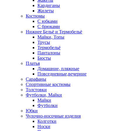
Жакеты
Кардиганы
Жилеты
Костюмы
С юбками
С брюками
Нижнее Бельё и Термобельё
Майки, Топы
Трусы
Термобельё
Панталоны
Бюсты
Платья
Домашние, пляжные
Повседневные,вечерние
Сарафаны
Спортивные костюмы
Толстовки
Футболки, Майки
Майки
Футболки
Юбки
Чулочно-носочные изделия
Колготки
Носки