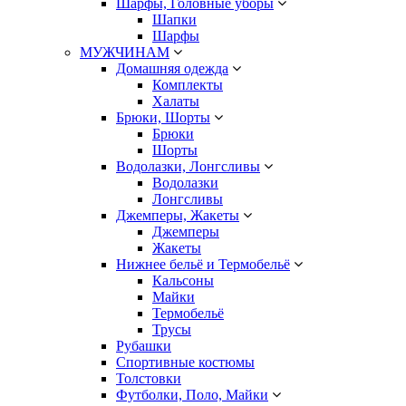
Шарфы, Головные уборы
Шапки
Шарфы
МУЖЧИНАМ
Домашняя одежда
Комплекты
Халаты
Брюки, Шорты
Брюки
Шорты
Водолазки, Лонгсливы
Водолазки
Лонгсливы
Джемперы, Жакеты
Джемперы
Жакеты
Нижнее бельё и Термобельё
Кальсоны
Майки
Термобельё
Трусы
Рубашки
Спортивные костюмы
Толстовки
Футболки, Поло, Майки