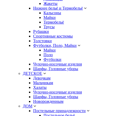
Жакеты
Нижнее бельё и Термобельё
Кальсоны
Майки
Термобельё
Трусы
Рубашки
Спортивные костюмы
Толстовки
Футболки, Поло, Майки
Майки
Поло
Футболки
Чулочно-носочные изделия
Шарфы, Головные уборы
ДЕТСКОЕ
Девочкам
Мальчикам
Халаты
Чулочно-носочные изделия
Шарфы, Головные уборы
Новорожденным
ДОМ
Постельные принадлежности
Постельное бельё