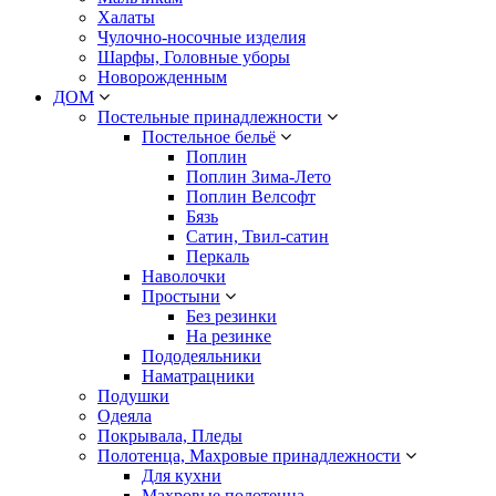
Халаты
Чулочно-носочные изделия
Шарфы, Головные уборы
Новорожденным
ДОМ
Постельные принадлежности
Постельное бельё
Поплин
Поплин Зима-Лето
Поплин Велсофт
Бязь
Сатин, Твил-сатин
Перкаль
Наволочки
Простыни
Без резинки
На резинке
Пододеяльники
Наматрацники
Подушки
Одеяла
Покрывала, Пледы
Полотенца, Махровые принадлежности
Для кухни
Махровые полотенца