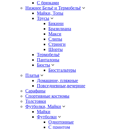
С брюками
Нижнее Бельё и Термобельё
Майки, Топы
Трусы
Бикини
Бразилиана
Макси
Слипы
Стринги
Шорты
Термобельё
Панталоны
Бюсты
Бюстгальтеры
Платья
Домашние, пляжные
Повседневные,вечерние
Сарафаны
Спортивные костюмы
Толстовки
Футболки, Майки
Майки
Футболки
Однотонные
С принтом