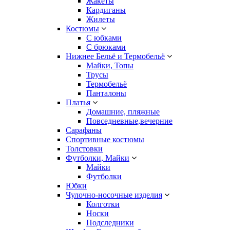
Жакеты
Кардиганы
Жилеты
Костюмы
С юбками
С брюками
Нижнее Бельё и Термобельё
Майки, Топы
Трусы
Термобельё
Панталоны
Платья
Домашние, пляжные
Повседневные,вечерние
Сарафаны
Спортивные костюмы
Толстовки
Футболки, Майки
Майки
Футболки
Юбки
Чулочно-носочные изделия
Колготки
Носки
Подследники