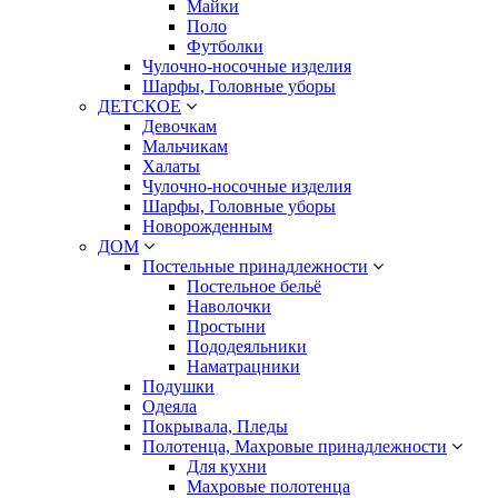
Майки
Поло
Футболки
Чулочно-носочные изделия
Шарфы, Головные уборы
ДЕТСКОЕ
Девочкам
Мальчикам
Халаты
Чулочно-носочные изделия
Шарфы, Головные уборы
Новорожденным
ДОМ
Постельные принадлежности
Постельное бельё
Наволочки
Простыни
Пододеяльники
Наматрацники
Подушки
Одеяла
Покрывала, Пледы
Полотенца, Махровые принадлежности
Для кухни
Махровые полотенца