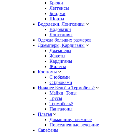
Брюки
Леггенсы
Бриджи
Шорты
Водолазки, Лонгсливы
Водолазки
Лонгсливы
Одежда больших размеров
Джемперы, Кардиганы
Джемперы
Жакеты
Кардиганы
Жилеты
Костюмы
С юбками
С брюками
Нижнее Бельё и Термобельё
Майки, Топы
Трусы
Термобельё
Панталоны
Платья
Домашние, пляжные
Повседневные,вечерние
Сарафаны