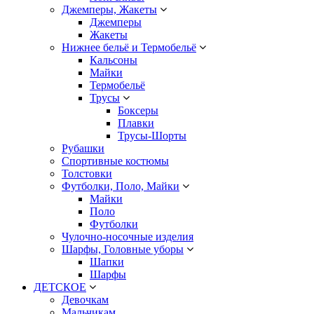
Джемперы, Жакеты
Джемперы
Жакеты
Нижнее бельё и Термобельё
Кальсоны
Майки
Термобельё
Трусы
Боксеры
Плавки
Трусы-Шорты
Рубашки
Спортивные костюмы
Толстовки
Футболки, Поло, Майки
Майки
Поло
Футболки
Чулочно-носочные изделия
Шарфы, Головные уборы
Шапки
Шарфы
ДЕТСКОЕ
Девочкам
Мальчикам