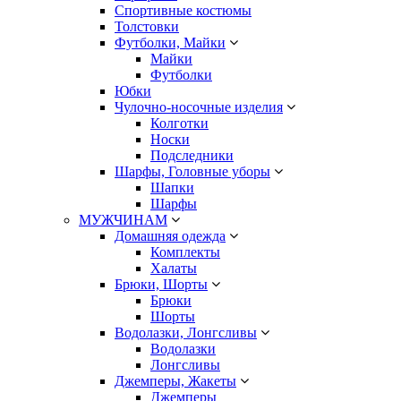
Спортивные костюмы
Толстовки
Футболки, Майки
Майки
Футболки
Юбки
Чулочно-носочные изделия
Колготки
Носки
Подследники
Шарфы, Головные уборы
Шапки
Шарфы
МУЖЧИНАМ
Домашняя одежда
Комплекты
Халаты
Брюки, Шорты
Брюки
Шорты
Водолазки, Лонгсливы
Водолазки
Лонгсливы
Джемперы, Жакеты
Джемперы