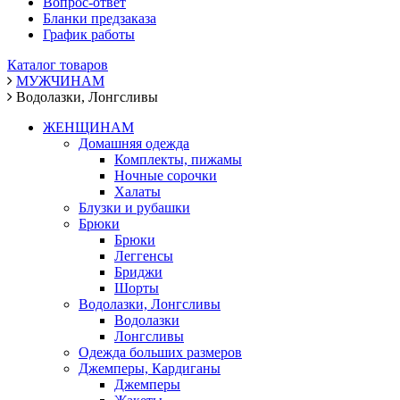
Вопрос-ответ
Бланки предзаказа
График работы
Каталог товаров
МУЖЧИНАМ
Водолазки, Лонгсливы
ЖЕНЩИНАМ
Домашняя одежда
Комплекты, пижамы
Ночные сорочки
Халаты
Блузки и рубашки
Брюки
Брюки
Леггенсы
Бриджи
Шорты
Водолазки, Лонгсливы
Водолазки
Лонгсливы
Одежда больших размеров
Джемперы, Кардиганы
Джемперы