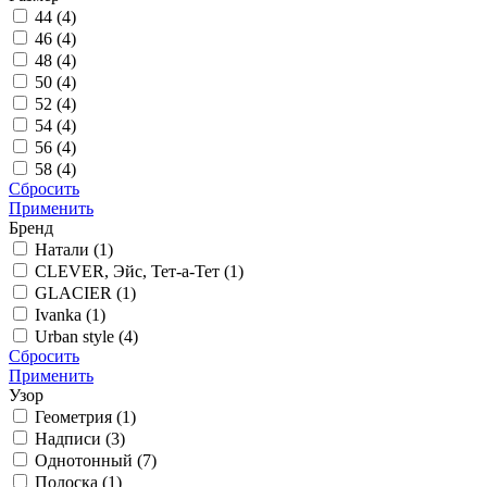
44 (
4
)
46 (
4
)
48 (
4
)
50 (
4
)
52 (
4
)
54 (
4
)
56 (
4
)
58 (
4
)
Сбросить
Применить
Бренд
Натали (
1
)
CLEVER, Эйс, Тет-а-Тет (
1
)
GLACIER (
1
)
Ivanka (
1
)
Urban style (
4
)
Сбросить
Применить
Узор
Геометрия (
1
)
Надписи (
3
)
Однотонный (
7
)
Полоска (
1
)