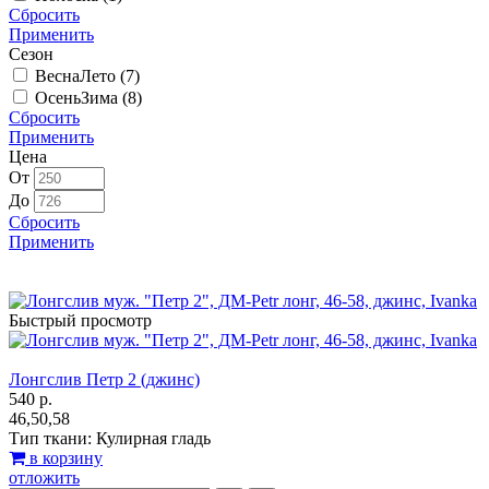
Сбросить
Применить
Сезон
ВеснаЛето (
7
)
ОсеньЗима (
8
)
Сбросить
Применить
Цена
От
До
Сбросить
Применить
Быстрый просмотр
Лонгслив Петр 2 (джинс)
540 р.
46,50,58
Тип ткани: Кулирная гладь
в корзину
отложить