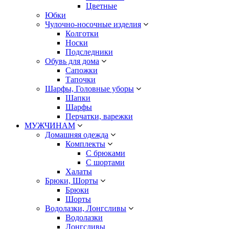
Цветные
Юбки
Чулочно-носочные изделия
Колготки
Носки
Подследники
Обувь для дома
Сапожки
Тапочки
Шарфы, Головные уборы
Шапки
Шарфы
Перчатки, варежки
МУЖЧИНАМ
Домашняя одежда
Комплекты
С брюками
С шортами
Халаты
Брюки, Шорты
Брюки
Шорты
Водолазки, Лонгсливы
Водолазки
Лонгсливы