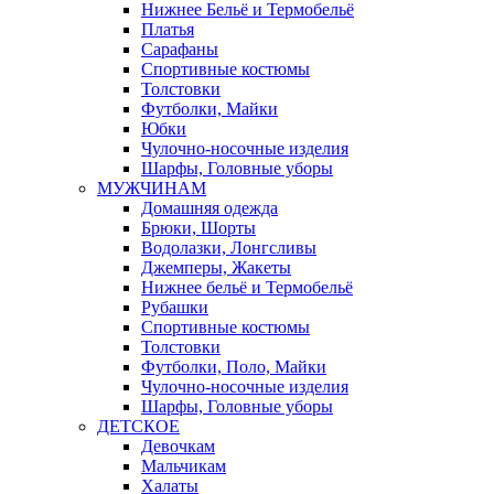
Нижнее Бельё и Термобельё
Платья
Сарафаны
Спортивные костюмы
Толстовки
Футболки, Майки
Юбки
Чулочно-носочные изделия
Шарфы, Головные уборы
МУЖЧИНАМ
Домашняя одежда
Брюки, Шорты
Водолазки, Лонгсливы
Джемперы, Жакеты
Нижнее бельё и Термобельё
Рубашки
Спортивные костюмы
Толстовки
Футболки, Поло, Майки
Чулочно-носочные изделия
Шарфы, Головные уборы
ДЕТСКОЕ
Девочкам
Мальчикам
Халаты