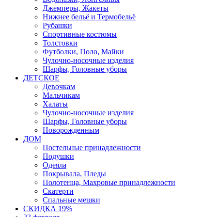
Джемперы, Жакеты
Нижнее бельё и Термобельё
Рубашки
Спортивные костюмы
Толстовки
Футболки, Поло, Майки
Чулочно-носочные изделия
Шарфы, Головные уборы
ДЕТСКОЕ
Девочкам
Мальчикам
Халаты
Чулочно-носочные изделия
Шарфы, Головные уборы
Новорожденным
ДОМ
Постельные принадлежности
Подушки
Одеяла
Покрывала, Пледы
Полотенца, Махровые принадлежности
Скатерти
Спальные мешки
СКИДКА 19%