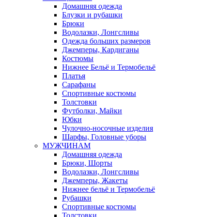
Домашняя одежда
Блузки и рубашки
Брюки
Водолазки, Лонгсливы
Одежда больших размеров
Джемперы, Кардиганы
Костюмы
Нижнее Бельё и Термобельё
Платья
Сарафаны
Спортивные костюмы
Толстовки
Футболки, Майки
Юбки
Чулочно-носочные изделия
Шарфы, Головные уборы
МУЖЧИНАМ
Домашняя одежда
Брюки, Шорты
Водолазки, Лонгсливы
Джемперы, Жакеты
Нижнее бельё и Термобельё
Рубашки
Спортивные костюмы
Толстовки