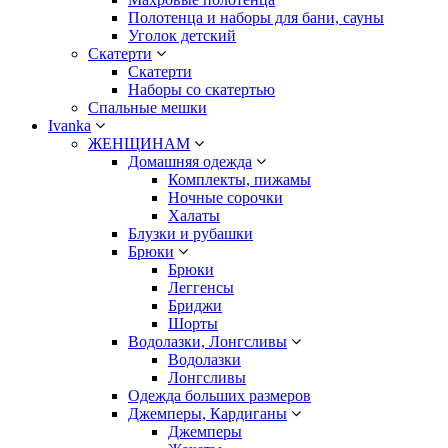
Полотенца и наборы для бани, сауны
Уголок детский
Скатерти
Скатерти
Наборы со скатертью
Спальные мешки
Ivanka
ЖЕНЩИНАМ
Домашняя одежда
Комплекты, пижамы
Ночные сорочки
Халаты
Блузки и рубашки
Брюки
Брюки
Леггенсы
Бриджи
Шорты
Водолазки, Лонгсливы
Водолазки
Лонгсливы
Одежда больших размеров
Джемперы, Кардиганы
Джемперы