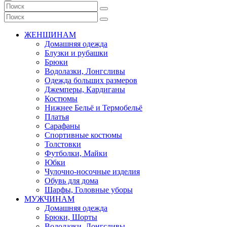
ЖЕНЩИНАМ
Домашняя одежда
Блузки и рубашки
Брюки
Водолазки, Лонгсливы
Одежда больших размеров
Джемперы, Кардиганы
Костюмы
Нижнее Бельё и Термобельё
Платья
Сарафаны
Спортивные костюмы
Толстовки
Футболки, Майки
Юбки
Чулочно-носочные изделия
Обувь для дома
Шарфы, Головные уборы
МУЖЧИНАМ
Домашняя одежда
Брюки, Шорты
Водолазки, Лонгсливы