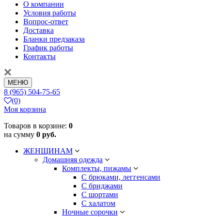
О компании
Условия работы
Вопрос-ответ
Доставка
Бланки предзаказа
График работы
Контакты
МЕНЮ
8 (965) 504-75-65
(0)
Моя корзина
Товаров в корзине:
0
на сумму
0 руб.
ЖЕНЩИНАМ
Домашняя одежда
Комплекты, пижамы
С брюками, леггенсами
С бриджами
С шортами
С халатом
Ночные сорочки