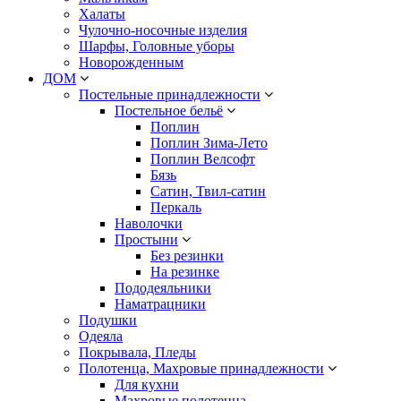
Халаты
Чулочно-носочные изделия
Шарфы, Головные уборы
Новорожденным
ДОМ
Постельные принадлежности
Постельное бельё
Поплин
Поплин Зима-Лето
Поплин Велсофт
Бязь
Сатин, Твил-сатин
Перкаль
Наволочки
Простыни
Без резинки
На резинке
Пододеяльники
Наматрацники
Подушки
Одеяла
Покрывала, Пледы
Полотенца, Махровые принадлежности
Для кухни
Махровые полотенца