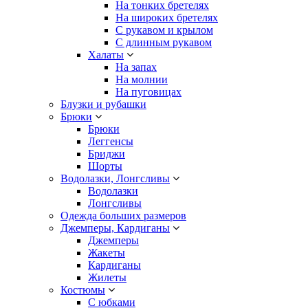
На тонких бретелях
На широких бретелях
С рукавом и крылом
С длинным рукавом
Халаты
На запах
На молнии
На пуговицах
Блузки и рубашки
Брюки
Брюки
Леггенсы
Бриджи
Шорты
Водолазки, Лонгсливы
Водолазки
Лонгсливы
Одежда больших размеров
Джемперы, Кардиганы
Джемперы
Жакеты
Кардиганы
Жилеты
Костюмы
С юбками