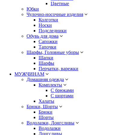
Цветные
Юбки
Чулочно-носочные изделия
Колготки
Носки
Подследники
Обувь для дома
Сапожки
Тапочки
Шарфы, Головные уборы
Шапки
Шарфы
Перчатки, варежки
МУЖЧИНАМ
Домашняя одежда
Комплекты
С брюками
С шортами
Халаты
Брюки, Шорты
Брюки
Шорты
Водолазки, Лонгсливы
Водолазки
Лонгсливы