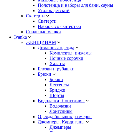
Полотенца и наборы для бани, сауны
Уголок детский
Скатерти
Скатерти
Наборы со скатертью
Спальные мешки
Ivanka
ЖЕНЩИНАМ
Домашняя одежда
Комплекты, пижамы
Ночные сорочки
Халаты
Блузки и рубашки
Брюки
Брюки
Леггенсы
Бриджи
Шорты
Водолазки, Лонгсливы
Водолазки
Лонгсливы
Одежда больших размеров
Джемперы, Кардиганы
Джемперы