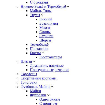
С брюками
Нижнее Бельё и Термобельё
Майки, Топы
Трусы
Бикини
Бразилиана
Макси
Слипы
Стринги
Шорты
Термобельё
Панталоны
Бюсты
Бюстгальтеры
Платья
Домашние, пляжные
Повседневные,вечерние
Сарафаны
Спортивные костюмы
Толстовки
Футболки, Майки
Майки
Футболки
Однотонные
С принтом