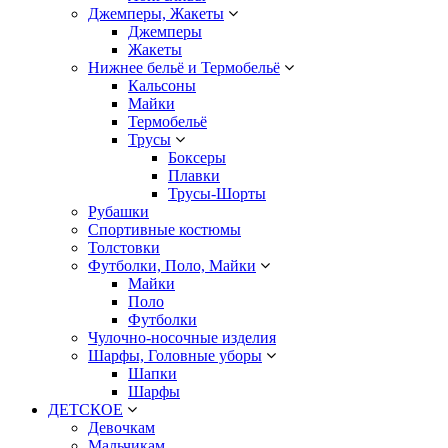
Джемперы, Жакеты
Джемперы
Жакеты
Нижнее бельё и Термобельё
Кальсоны
Майки
Термобельё
Трусы
Боксеры
Плавки
Трусы-Шорты
Рубашки
Спортивные костюмы
Толстовки
Футболки, Поло, Майки
Майки
Поло
Футболки
Чулочно-носочные изделия
Шарфы, Головные уборы
Шапки
Шарфы
ДЕТСКОЕ
Девочкам
Мальчикам