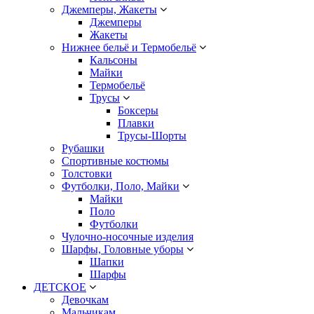
Джемперы, Жакеты
Джемперы
Жакеты
Нижнее бельё и Термобельё
Кальсоны
Майки
Термобельё
Трусы
Боксеры
Плавки
Трусы-Шорты
Рубашки
Спортивные костюмы
Толстовки
Футболки, Поло, Майки
Майки
Поло
Футболки
Чулочно-носочные изделия
Шарфы, Головные уборы
Шапки
Шарфы
ДЕТСКОЕ
Девочкам
Мальчикам