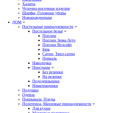
Халаты
Чулочно-носочные изделия
Шарфы, Головные уборы
Новорожденным
ДОМ
Постельные принадлежности
Постельное бельё
Поплин
Поплин Зима-Лето
Поплин Велсофт
Бязь
Сатин, Твил-сатин
Перкаль
Наволочки
Простыни
Без резинки
На резинке
Пододеяльники
Наматрацники
Подушки
Одеяла
Покрывала, Пледы
Полотенца, Махровые принадлежности
Для кухни
Махровые полотенца