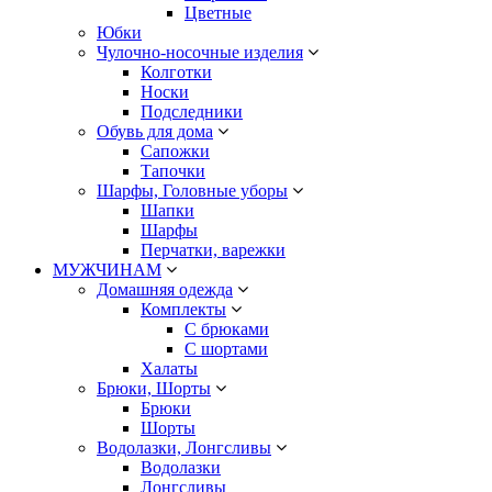
Цветные
Юбки
Чулочно-носочные изделия
Колготки
Носки
Подследники
Обувь для дома
Сапожки
Тапочки
Шарфы, Головные уборы
Шапки
Шарфы
Перчатки, варежки
МУЖЧИНАМ
Домашняя одежда
Комплекты
С брюками
С шортами
Халаты
Брюки, Шорты
Брюки
Шорты
Водолазки, Лонгсливы
Водолазки
Лонгсливы