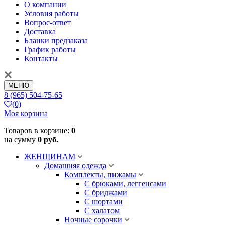
О компании
Условия работы
Вопрос-ответ
Доставка
Бланки предзаказа
График работы
Контакты
МЕНЮ
8 (965) 504-75-65
(0)
Моя корзина
Товаров в корзине:
0
на сумму
0 руб.
ЖЕНЩИНАМ
Домашняя одежда
Комплекты, пижамы
С брюками, леггенсами
С бриджами
С шортами
С халатом
Ночные сорочки