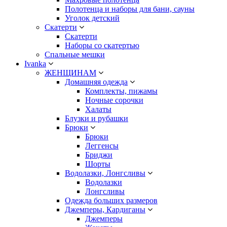
Полотенца и наборы для бани, сауны
Уголок детский
Скатерти
Скатерти
Наборы со скатертью
Спальные мешки
Ivanka
ЖЕНЩИНАМ
Домашняя одежда
Комплекты, пижамы
Ночные сорочки
Халаты
Блузки и рубашки
Брюки
Брюки
Леггенсы
Бриджи
Шорты
Водолазки, Лонгсливы
Водолазки
Лонгсливы
Одежда больших размеров
Джемперы, Кардиганы
Джемперы