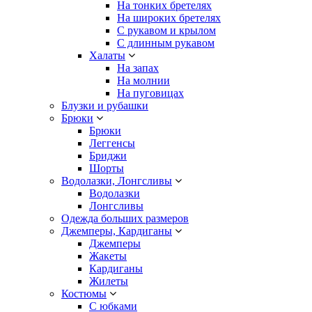
На тонких бретелях
На широких бретелях
С рукавом и крылом
С длинным рукавом
Халаты
На запах
На молнии
На пуговицах
Блузки и рубашки
Брюки
Брюки
Леггенсы
Бриджи
Шорты
Водолазки, Лонгсливы
Водолазки
Лонгсливы
Одежда больших размеров
Джемперы, Кардиганы
Джемперы
Жакеты
Кардиганы
Жилеты
Костюмы
С юбками