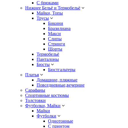
С брюками
Нижнее Бельё и Термобельё
Майки, Топы
Трусы
Бикини
Бразилиана
Макси
Слипы
Стринги
Шорты
Термобельё
Панталоны
Бюсты
Бюстгальтеры
Платья
Домашние, пляжные
Повседневные,вечерние
Сарафаны
Спортивные костюмы
Толстовки
Футболки, Майки
Майки
Футболки
Однотонные
С принтом