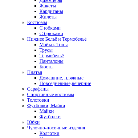
Джемперы
Жакеты
Кардиганы
Жилеты
Костюмы
С юбками
С брюками
Нижнее Бельё и Термобельё
Майки, Топы
Трусы
Термобельё
Панталоны
Бюсты
Платья
Домашние, пляжные
Повседневные,вечерние
Сарафаны
Спортивные костюмы
Толстовки
Футболки, Майки
Майки
Футболки
Юбки
Чулочно-носочные изделия
Колготки