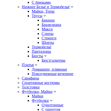
С брюками
Нижнее Бельё и Термобельё
Майки, Топы
Трусы
Бикини
Бразилиана
Макси
Слипы
Стринги
Шорты
Термобельё
Панталоны
Бюсты
Бюстгальтеры
Платья
Домашние, пляжные
Повседневные,вечерние
Сарафаны
Спортивные костюмы
Толстовки
Футболки, Майки
Майки
Футболки
Однотонные
С принтом