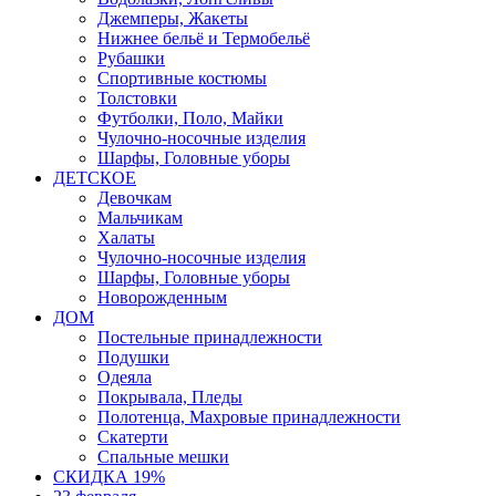
Джемперы, Жакеты
Нижнее бельё и Термобельё
Рубашки
Спортивные костюмы
Толстовки
Футболки, Поло, Майки
Чулочно-носочные изделия
Шарфы, Головные уборы
ДЕТСКОЕ
Девочкам
Мальчикам
Халаты
Чулочно-носочные изделия
Шарфы, Головные уборы
Новорожденным
ДОМ
Постельные принадлежности
Подушки
Одеяла
Покрывала, Пледы
Полотенца, Махровые принадлежности
Скатерти
Спальные мешки
СКИДКА 19%