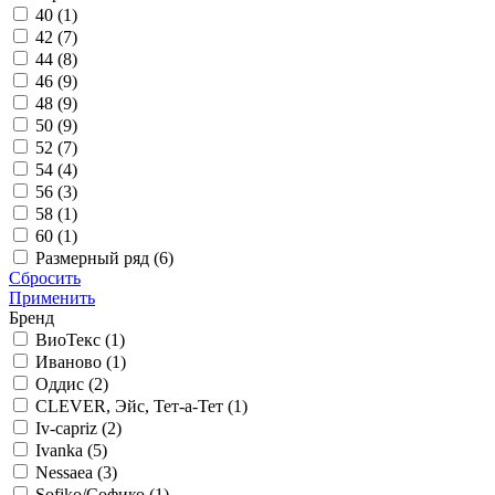
40 (
1
)
42 (
7
)
44 (
8
)
46 (
9
)
48 (
9
)
50 (
9
)
52 (
7
)
54 (
4
)
56 (
3
)
58 (
1
)
60 (
1
)
Размерный ряд
(
6
)
Сбросить
Применить
Бренд
ВиоТекс (
1
)
Иваново (
1
)
Оддис (
2
)
CLEVER, Эйс, Тет-а-Тет (
1
)
Iv-сapriz (
2
)
Ivanka (
5
)
Nessaea (
3
)
Sofiko/Софико (
1
)