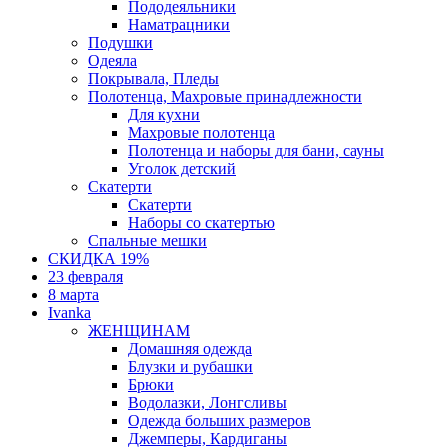
Пододеяльники
Наматрацники
Подушки
Одеяла
Покрывала, Пледы
Полотенца, Махровые принадлежности
Для кухни
Махровые полотенца
Полотенца и наборы для бани, сауны
Уголок детский
Скатерти
Скатерти
Наборы со скатертью
Спальные мешки
СКИДКА 19%
23 февраля
8 марта
Ivanka
ЖЕНЩИНАМ
Домашняя одежда
Блузки и рубашки
Брюки
Водолазки, Лонгсливы
Одежда больших размеров
Джемперы, Кардиганы