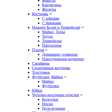
Жакеты
Кардиганы
Жилеты
Костюмы
С юбками
С брюками
Нижнее Бельё и Термобельё
Майки, Топы
Трусы
Термобельё
Панталоны
Платья
Домашние, пляжные
Повседневные,вечерние
Сарафаны
Спортивные костюмы
Толстовки
Футболки, Майки
Майки
Футболки
Юбки
Чулочно-носочные изделия
Колготки
Носки
Подследники