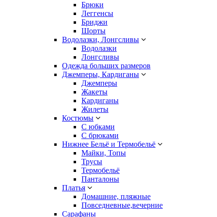
Брюки
Леггенсы
Бриджи
Шорты
Водолазки, Лонгсливы
Водолазки
Лонгсливы
Одежда больших размеров
Джемперы, Кардиганы
Джемперы
Жакеты
Кардиганы
Жилеты
Костюмы
С юбками
С брюками
Нижнее Бельё и Термобельё
Майки, Топы
Трусы
Термобельё
Панталоны
Платья
Домашние, пляжные
Повседневные,вечерние
Сарафаны