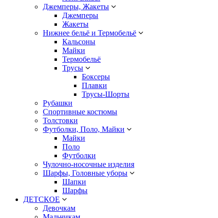
Джемперы, Жакеты
Джемперы
Жакеты
Нижнее бельё и Термобельё
Кальсоны
Майки
Термобельё
Трусы
Боксеры
Плавки
Трусы-Шорты
Рубашки
Спортивные костюмы
Толстовки
Футболки, Поло, Майки
Майки
Поло
Футболки
Чулочно-носочные изделия
Шарфы, Головные уборы
Шапки
Шарфы
ДЕТСКОЕ
Девочкам
Мальчикам