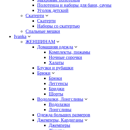
Полотенца и наборы для бани, сауны
Уголок детский
Скатерти
Скатерти
Наборы со скатертью
Спальные мешки
Ivanka
ЖЕНЩИНАМ
Домашняя одежда
Комплекты, пижамы
Ночные сорочки
Халаты
Блузки и рубашки
Брюки
Брюки
Леггенсы
Бриджи
Шорты
Водолазки, Лонгсливы
Водолазки
Лонгсливы
Одежда больших размеров
Джемперы, Кардиганы
Джемперы