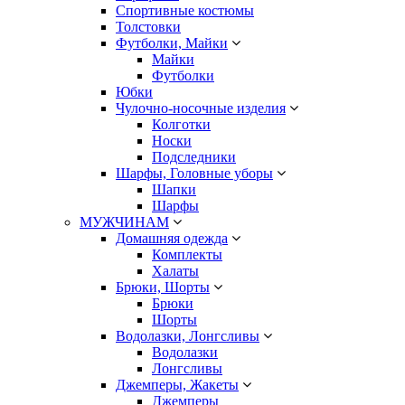
Спортивные костюмы
Толстовки
Футболки, Майки
Майки
Футболки
Юбки
Чулочно-носочные изделия
Колготки
Носки
Подследники
Шарфы, Головные уборы
Шапки
Шарфы
МУЖЧИНАМ
Домашняя одежда
Комплекты
Халаты
Брюки, Шорты
Брюки
Шорты
Водолазки, Лонгсливы
Водолазки
Лонгсливы
Джемперы, Жакеты
Джемперы