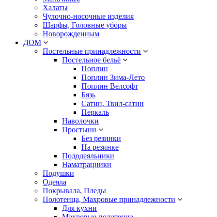
Халаты
Чулочно-носочные изделия
Шарфы, Головные уборы
Новорожденным
ДОМ
Постельные принадлежности
Постельное бельё
Поплин
Поплин Зима-Лето
Поплин Велсофт
Бязь
Сатин, Твил-сатин
Перкаль
Наволочки
Простыни
Без резинки
На резинке
Пододеяльники
Наматрацники
Подушки
Одеяла
Покрывала, Пледы
Полотенца, Махровые принадлежности
Для кухни
Махровые полотенца