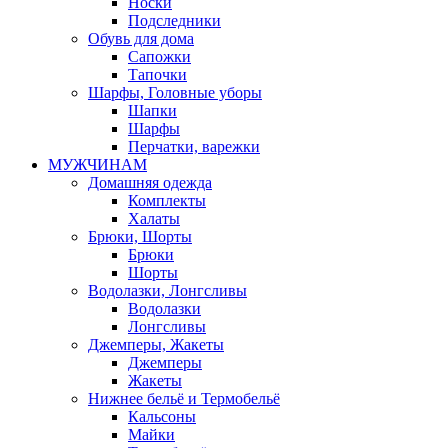
Носки
Подследники
Обувь для дома
Сапожки
Тапочки
Шарфы, Головные уборы
Шапки
Шарфы
Перчатки, варежки
МУЖЧИНАМ
Домашняя одежда
Комплекты
Халаты
Брюки, Шорты
Брюки
Шорты
Водолазки, Лонгсливы
Водолазки
Лонгсливы
Джемперы, Жакеты
Джемперы
Жакеты
Нижнее бельё и Термобельё
Кальсоны
Майки