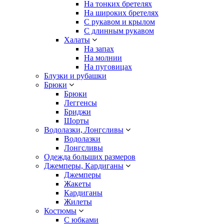
На тонких бретелях
На широких бретелях
С рукавом и крылом
С длинным рукавом
Халаты
На запах
На молнии
На пуговицах
Блузки и рубашки
Брюки
Брюки
Леггенсы
Бриджи
Шорты
Водолазки, Лонгсливы
Водолазки
Лонгсливы
Одежда больших размеров
Джемперы, Кардиганы
Джемперы
Жакеты
Кардиганы
Жилеты
Костюмы
С юбками