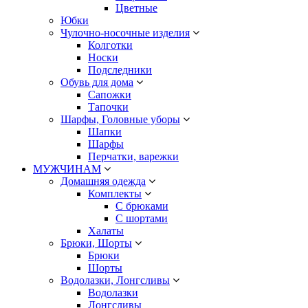
Цветные
Юбки
Чулочно-носочные изделия
Колготки
Носки
Подследники
Обувь для дома
Сапожки
Тапочки
Шарфы, Головные уборы
Шапки
Шарфы
Перчатки, варежки
МУЖЧИНАМ
Домашняя одежда
Комплекты
С брюками
С шортами
Халаты
Брюки, Шорты
Брюки
Шорты
Водолазки, Лонгсливы
Водолазки
Лонгсливы