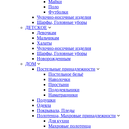
Майки
Поло
Футболки
Чулочно-носочные изделия
Шарфы, Головные уборы
ДЕТСКОЕ
Девочкам
Мальчикам
Халаты
Чулочно-носочные изделия
Шарфы, Головные уборы
Новорожденным
ДОМ
Постельные принадлежности
Постельное бельё
Наволочки
Простыни
Пододеяльники
Наматрацники
Подушки
Одеяла
Покрывала, Пледы
Полотенца, Махровые принадлежности
Для кухни
Махровые полотенца