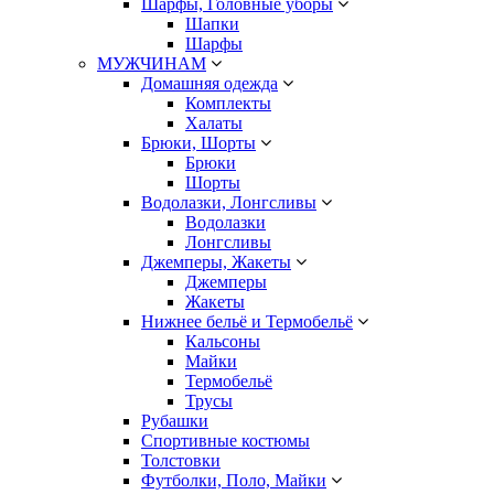
Шарфы, Головные уборы
Шапки
Шарфы
МУЖЧИНАМ
Домашняя одежда
Комплекты
Халаты
Брюки, Шорты
Брюки
Шорты
Водолазки, Лонгсливы
Водолазки
Лонгсливы
Джемперы, Жакеты
Джемперы
Жакеты
Нижнее бельё и Термобельё
Кальсоны
Майки
Термобельё
Трусы
Рубашки
Спортивные костюмы
Толстовки
Футболки, Поло, Майки