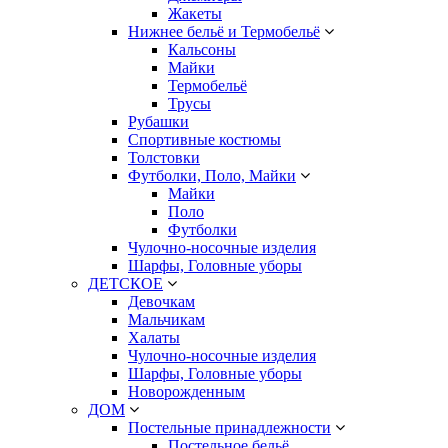
Жакеты
Нижнее бельё и Термобельё
Кальсоны
Майки
Термобельё
Трусы
Рубашки
Спортивные костюмы
Толстовки
Футболки, Поло, Майки
Майки
Поло
Футболки
Чулочно-носочные изделия
Шарфы, Головные уборы
ДЕТСКОЕ
Девочкам
Мальчикам
Халаты
Чулочно-носочные изделия
Шарфы, Головные уборы
Новорожденным
ДОМ
Постельные принадлежности
Постельное бельё