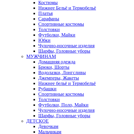
Костюмы
Нижнее Бельё и Термобельё
Платья
Сарафаны
Спортивные костюмы
Толстовки
Футболки, Майки
Юбки
Чулочно-носочные изделия
Шарфы, Головные уборы
МУЖЧИНАМ
Домашняя одежда
Брюки, Шорты
Водолазки, Лонгсливы
Джемперы, Жакеты
Нижнее бельё и Термобельё
Рубашки
Спортивные костюмы
Толстовки
Футболки, Поло, Майки
Чулочно-носочные изделия
Шарфы, Головные уборы
ДЕТСКОЕ
Девочкам
Мальчикам