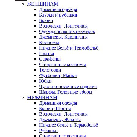
ЖЕНЩИНАМ
Домашняя одежда
Блузки и рубашки
Брюки
Водолазки, Лонгсливы
Одежда больших размеров
Джемперы, Кардиганы
Костюмы
Нижнее Бельё и Термобельё
Платья
Сарафаны
Спортивные костюмы
Толстовки
Футболки, Майки
Юбки
Чулочно-носочные изделия
Шарфы, Головные уборы
МУЖЧИНАМ
Домашняя одежда
Брюки, Шорты
Водолазки, Лонгсливы
Джемперы, Жакеты
Нижнее бельё и Термобельё
Рубашки
Спортивные костюмы