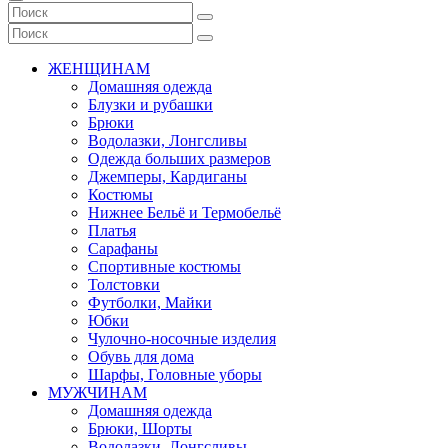
ЖЕНЩИНАМ
Домашняя одежда
Блузки и рубашки
Брюки
Водолазки, Лонгсливы
Одежда больших размеров
Джемперы, Кардиганы
Костюмы
Нижнее Бельё и Термобельё
Платья
Сарафаны
Спортивные костюмы
Толстовки
Футболки, Майки
Юбки
Чулочно-носочные изделия
Обувь для дома
Шарфы, Головные уборы
МУЖЧИНАМ
Домашняя одежда
Брюки, Шорты
Водолазки, Лонгсливы