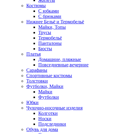
Жилеты
Костюмы
С юбками
С брюками
Нижнее Бельё и Термобельё
Майки, Топы
Трусы
Термобельё
Панталоны
Бюсты
Платья
Домашние, пляжные
Повседневные,вечерние
Сарафаны
Спортивные костюмы
Толстовки
Футболки, Майки
Майки
Футболки
Юбки
Чулочно-носочные изделия
Колготки
Носки
Подследники
Обувь для дома