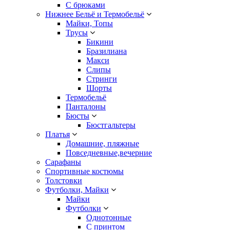
С брюками
Нижнее Бельё и Термобельё
Майки, Топы
Трусы
Бикини
Бразилиана
Макси
Слипы
Стринги
Шорты
Термобельё
Панталоны
Бюсты
Бюстгальтеры
Платья
Домашние, пляжные
Повседневные,вечерние
Сарафаны
Спортивные костюмы
Толстовки
Футболки, Майки
Майки
Футболки
Однотонные
С принтом