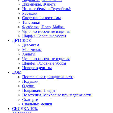
Джемперы, Жакеты
Нижнее бельё и Термобельё
Рубашки
Спортивные костюмы
Толстовки
Футболки, Поло, Майки
Чулочно-носочные изделия
Шарфы, Головные уборы
ДЕТСКОЕ
Девочкам
Мальчикам
Халаты
Чулочно-носочные изделия
Шарфы, Головные уборы
Новорожденным
ДОМ
Постельные принадлежности
Подушки
Одеяла
Покрывала, Пледы
Полотенца, Махровые принадлежности
Скатерти
Спальные мешки
СКИДКА 19%