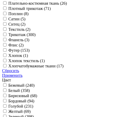
Плательно-костюмная ткань (
26
)
Плотный трикотаж (
71
)
Поплин (
8
)
Сатин (
5
)
Ситец (
2
)
Текстиль (
2
)
Трикотаж (
300
)
Фланель (
3
)
Флис (
2
)
Футер (
153
)
Хлопок (
1
)
Хлопок текстиль (
1
)
Хлопчатобумажные ткани (
17
)
Сбросить
Применить
Цвет
Бежевый (
240
)
Белый (
358
)
Бирюзовый (
68
)
Бордовый (
94
)
Голубой (
231
)
Желтый (
69
)
Зеленый (
298
)