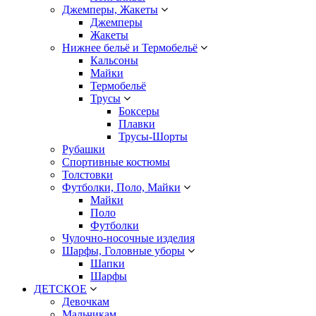
Джемперы, Жакеты
Джемперы
Жакеты
Нижнее бельё и Термобельё
Кальсоны
Майки
Термобельё
Трусы
Боксеры
Плавки
Трусы-Шорты
Рубашки
Спортивные костюмы
Толстовки
Футболки, Поло, Майки
Майки
Поло
Футболки
Чулочно-носочные изделия
Шарфы, Головные уборы
Шапки
Шарфы
ДЕТСКОЕ
Девочкам
Мальчикам