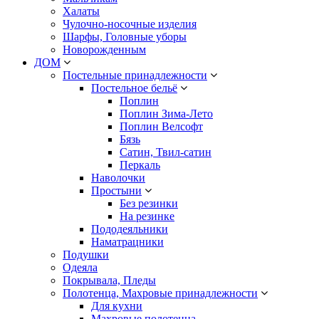
Халаты
Чулочно-носочные изделия
Шарфы, Головные уборы
Новорожденным
ДОМ
Постельные принадлежности
Постельное бельё
Поплин
Поплин Зима-Лето
Поплин Велсофт
Бязь
Сатин, Твил-сатин
Перкаль
Наволочки
Простыни
Без резинки
На резинке
Пододеяльники
Наматрацники
Подушки
Одеяла
Покрывала, Пледы
Полотенца, Махровые принадлежности
Для кухни
Махровые полотенца