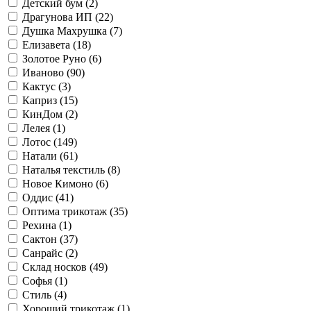
Детский бум (
2
)
Драгунова ИП (
22
)
Душка Махрушка (
7
)
Елизавета (
18
)
Золотое Руно (
6
)
Иваново (
90
)
Кактус (
3
)
Каприз (
15
)
КинДом (
2
)
Лелея (
1
)
Лотос (
149
)
Натали (
61
)
Наталья текстиль (
8
)
Новое Кимоно (
6
)
Оддис (
41
)
Оптима трикотаж (
35
)
Рехина (
1
)
Сактон (
37
)
Санрайс (
2
)
Склад носков (
49
)
Софья (
1
)
Стиль (
4
)
Хороший трикотаж (
1
)