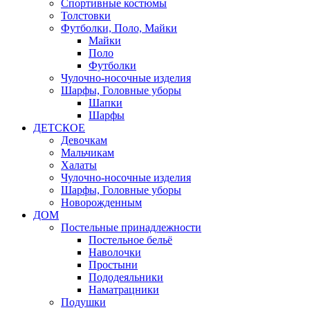
Спортивные костюмы
Толстовки
Футболки, Поло, Майки
Майки
Поло
Футболки
Чулочно-носочные изделия
Шарфы, Головные уборы
Шапки
Шарфы
ДЕТСКОЕ
Девочкам
Мальчикам
Халаты
Чулочно-носочные изделия
Шарфы, Головные уборы
Новорожденным
ДОМ
Постельные принадлежности
Постельное бельё
Наволочки
Простыни
Пододеяльники
Наматрацники
Подушки