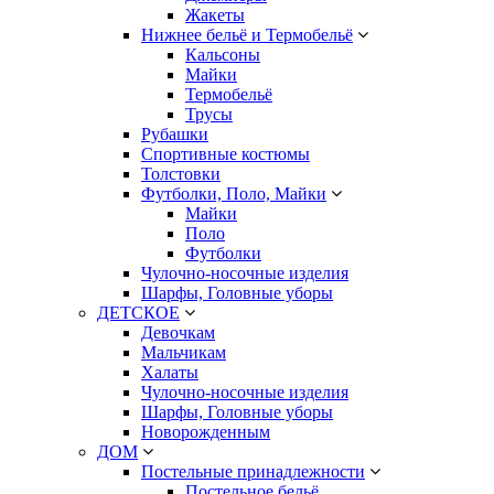
Жакеты
Нижнее бельё и Термобельё
Кальсоны
Майки
Термобельё
Трусы
Рубашки
Спортивные костюмы
Толстовки
Футболки, Поло, Майки
Майки
Поло
Футболки
Чулочно-носочные изделия
Шарфы, Головные уборы
ДЕТСКОЕ
Девочкам
Мальчикам
Халаты
Чулочно-носочные изделия
Шарфы, Головные уборы
Новорожденным
ДОМ
Постельные принадлежности
Постельное бельё