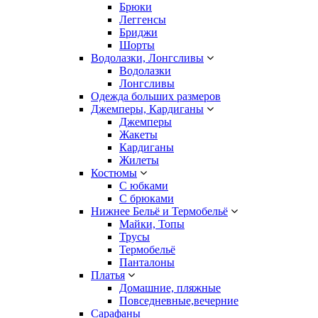
Брюки
Леггенсы
Бриджи
Шорты
Водолазки, Лонгсливы
Водолазки
Лонгсливы
Одежда больших размеров
Джемперы, Кардиганы
Джемперы
Жакеты
Кардиганы
Жилеты
Костюмы
С юбками
С брюками
Нижнее Бельё и Термобельё
Майки, Топы
Трусы
Термобельё
Панталоны
Платья
Домашние, пляжные
Повседневные,вечерние
Сарафаны