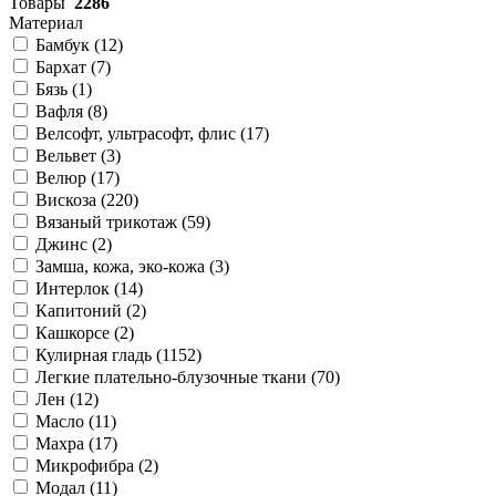
Товары
2286
Материал
Бамбук (
12
)
Бархат (
7
)
Бязь (
1
)
Вафля (
8
)
Велсофт, ультрасофт, флис (
17
)
Вельвет (
3
)
Велюр (
17
)
Вискоза (
220
)
Вязаный трикотаж (
59
)
Джинс (
2
)
Замша, кожа, эко-кожа (
3
)
Интерлок (
14
)
Капитоний (
2
)
Кашкорсе (
2
)
Кулирная гладь (
1152
)
Легкие плательно-блузочные ткани (
70
)
Лен (
12
)
Масло (
11
)
Махра (
17
)
Микрофибра (
2
)
Модал (
11
)