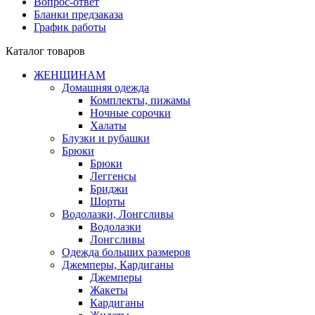
Вопрос-ответ
Бланки предзаказа
График работы
Каталог товаров
ЖЕНЩИНАМ
Домашняя одежда
Комплекты, пижамы
Ночные сорочки
Халаты
Блузки и рубашки
Брюки
Брюки
Леггенсы
Бриджи
Шорты
Водолазки, Лонгсливы
Водолазки
Лонгсливы
Одежда больших размеров
Джемперы, Кардиганы
Джемперы
Жакеты
Кардиганы