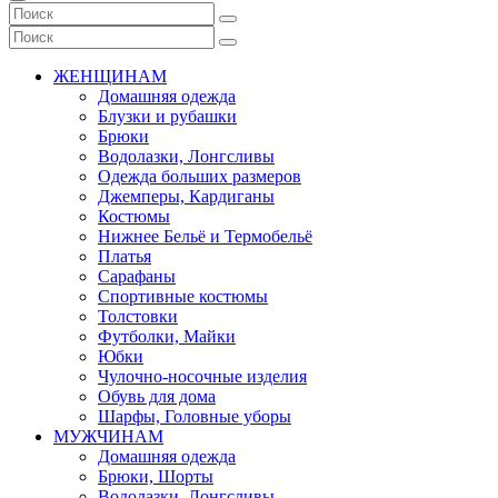
ЖЕНЩИНАМ
Домашняя одежда
Блузки и рубашки
Брюки
Водолазки, Лонгсливы
Одежда больших размеров
Джемперы, Кардиганы
Костюмы
Нижнее Бельё и Термобельё
Платья
Сарафаны
Спортивные костюмы
Толстовки
Футболки, Майки
Юбки
Чулочно-носочные изделия
Обувь для дома
Шарфы, Головные уборы
МУЖЧИНАМ
Домашняя одежда
Брюки, Шорты
Водолазки, Лонгсливы