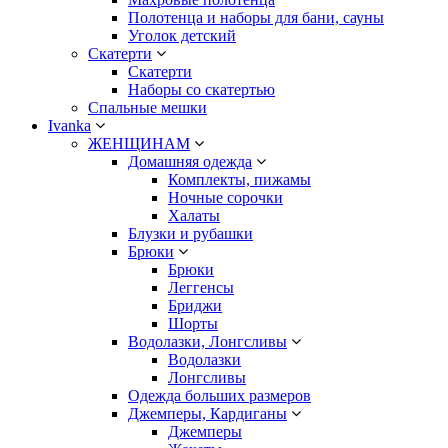
Полотенца и наборы для бани, сауны
Уголок детский
Скатерти
Скатерти
Наборы со скатертью
Спальные мешки
Ivanka
ЖЕНЩИНАМ
Домашняя одежда
Комплекты, пижамы
Ночные сорочки
Халаты
Блузки и рубашки
Брюки
Брюки
Леггенсы
Бриджи
Шорты
Водолазки, Лонгсливы
Водолазки
Лонгсливы
Одежда больших размеров
Джемперы, Кардиганы
Джемперы