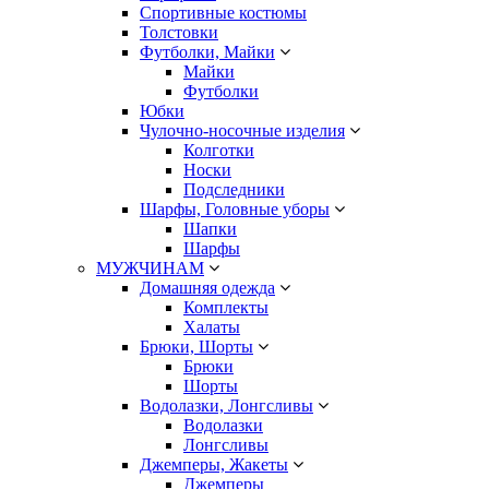
Спортивные костюмы
Толстовки
Футболки, Майки
Майки
Футболки
Юбки
Чулочно-носочные изделия
Колготки
Носки
Подследники
Шарфы, Головные уборы
Шапки
Шарфы
МУЖЧИНАМ
Домашняя одежда
Комплекты
Халаты
Брюки, Шорты
Брюки
Шорты
Водолазки, Лонгсливы
Водолазки
Лонгсливы
Джемперы, Жакеты
Джемперы