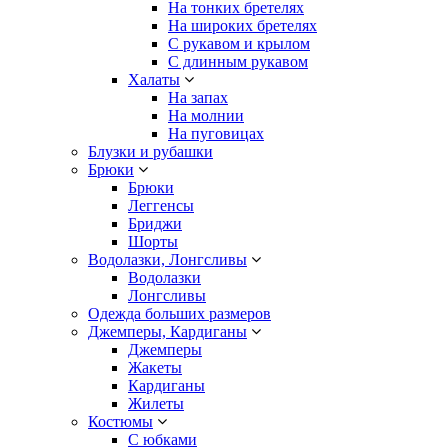
На тонких бретелях
На широких бретелях
С рукавом и крылом
С длинным рукавом
Халаты
На запах
На молнии
На пуговицах
Блузки и рубашки
Брюки
Брюки
Леггенсы
Бриджи
Шорты
Водолазки, Лонгсливы
Водолазки
Лонгсливы
Одежда больших размеров
Джемперы, Кардиганы
Джемперы
Жакеты
Кардиганы
Жилеты
Костюмы
С юбками