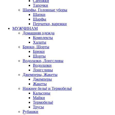
Сапожки
Тапочки
Шарфы, Головные уборы
Шапки
Шарфы
Перчатки, варежки
МУЖЧИНАМ
Домашняя одежда
Комплекты
Халаты
Брюки, Шорты
Брюки
Шорты
Водолазки, Лонгсливы
Водолазки
Лонгсливы
Джемперы, Жакеты
Джемперы
Жакеты
Нижнее бельё и Термобельё
Кальсоны
Майки
Термобельё
Трусы
Рубашки