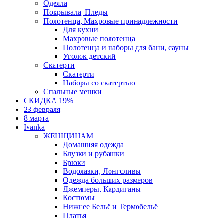
Одеяла
Покрывала, Пледы
Полотенца, Махровые принадлежности
Для кухни
Махровые полотенца
Полотенца и наборы для бани, сауны
Уголок детский
Скатерти
Скатерти
Наборы со скатертью
Спальные мешки
СКИДКА 19%
23 февраля
8 марта
Ivanka
ЖЕНЩИНАМ
Домашняя одежда
Блузки и рубашки
Брюки
Водолазки, Лонгсливы
Одежда больших размеров
Джемперы, Кардиганы
Костюмы
Нижнее Бельё и Термобельё
Платья