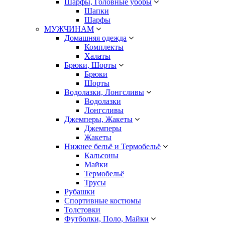
Шарфы, Головные уборы
Шапки
Шарфы
МУЖЧИНАМ
Домашняя одежда
Комплекты
Халаты
Брюки, Шорты
Брюки
Шорты
Водолазки, Лонгсливы
Водолазки
Лонгсливы
Джемперы, Жакеты
Джемперы
Жакеты
Нижнее бельё и Термобельё
Кальсоны
Майки
Термобельё
Трусы
Рубашки
Спортивные костюмы
Толстовки
Футболки, Поло, Майки