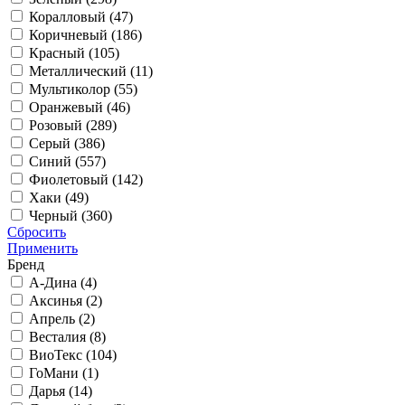
Коралловый (
47
)
Коричневый (
186
)
Красный (
105
)
Металлический (
11
)
Мультиколор (
55
)
Оранжевый (
46
)
Розовый (
289
)
Серый (
386
)
Синий (
557
)
Фиолетовый (
142
)
Хаки (
49
)
Черный (
360
)
Сбросить
Применить
Бренд
А-Дина (
4
)
Аксинья (
2
)
Апрель (
2
)
Весталия (
8
)
ВиоТекс (
104
)
ГоМани (
1
)
Дарья (
14
)