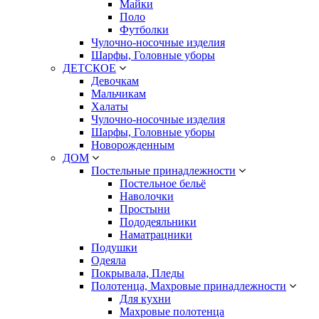
Майки
Поло
Футболки
Чулочно-носочные изделия
Шарфы, Головные уборы
ДЕТСКОЕ
Девочкам
Мальчикам
Халаты
Чулочно-носочные изделия
Шарфы, Головные уборы
Новорожденным
ДОМ
Постельные принадлежности
Постельное бельё
Наволочки
Простыни
Пододеяльники
Наматрацники
Подушки
Одеяла
Покрывала, Пледы
Полотенца, Махровые принадлежности
Для кухни
Махровые полотенца