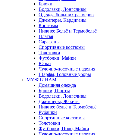
Брюки
Водолазки, Лонгсливы
Одежда больших размеров
Джемперы, Кардиганы
Костюмы
Нижнее Бельё и Термобельё
Платья
Сарафаны
Спортивные костюмы
Толстовки
Футболки, Майки
Юбки
Чулочно-носочные изделия
Шарфы, Головные уборы
МУЖЧИНАМ
Домашняя одежда
Брюки, Шорты
Водолазки, Лонгсливы
Джемперы, Жакеты
Нижнее бельё и Термобельё
Рубашки
Спортивные костюмы
Толстовки
Футболки, Поло, Майки
Чулочно-носочные изделия