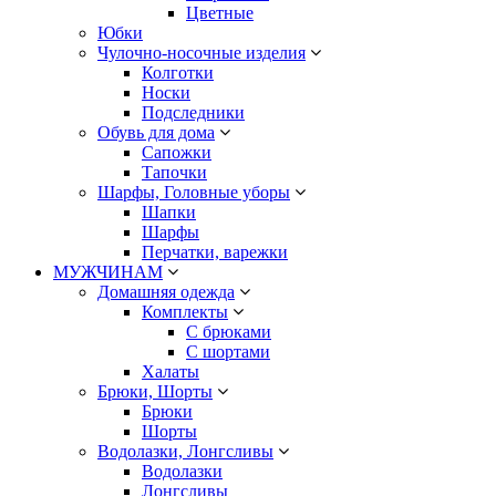
Цветные
Юбки
Чулочно-носочные изделия
Колготки
Носки
Подследники
Обувь для дома
Сапожки
Тапочки
Шарфы, Головные уборы
Шапки
Шарфы
Перчатки, варежки
МУЖЧИНАМ
Домашняя одежда
Комплекты
С брюками
С шортами
Халаты
Брюки, Шорты
Брюки
Шорты
Водолазки, Лонгсливы
Водолазки
Лонгсливы