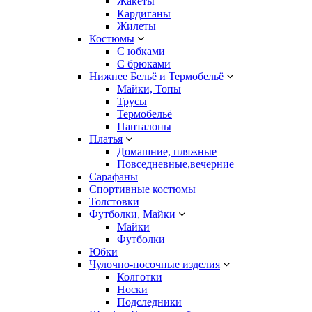
Жакеты
Кардиганы
Жилеты
Костюмы
С юбками
С брюками
Нижнее Бельё и Термобельё
Майки, Топы
Трусы
Термобельё
Панталоны
Платья
Домашние, пляжные
Повседневные,вечерние
Сарафаны
Спортивные костюмы
Толстовки
Футболки, Майки
Майки
Футболки
Юбки
Чулочно-носочные изделия
Колготки
Носки
Подследники