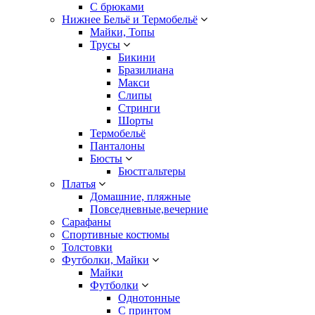
С брюками
Нижнее Бельё и Термобельё
Майки, Топы
Трусы
Бикини
Бразилиана
Макси
Слипы
Стринги
Шорты
Термобельё
Панталоны
Бюсты
Бюстгальтеры
Платья
Домашние, пляжные
Повседневные,вечерние
Сарафаны
Спортивные костюмы
Толстовки
Футболки, Майки
Майки
Футболки
Однотонные
С принтом