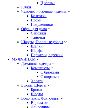
Цветные
Юбки
Чулочно-носочные изделия
Колготки
Носки
Подследники
Обувь для дома
Сапожки
Тапочки
Шарфы, Головные уборы
Шапки
Шарфы
Перчатки, варежки
МУЖЧИНАМ
Домашняя одежда
Комплекты
С брюками
С шортами
Халаты
Брюки, Шорты
Брюки
Шорты
Водолазки, Лонгсливы
Водолазки
Лонгсливы