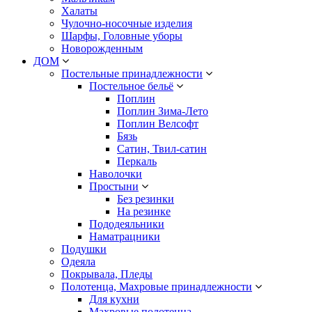
Халаты
Чулочно-носочные изделия
Шарфы, Головные уборы
Новорожденным
ДОМ
Постельные принадлежности
Постельное бельё
Поплин
Поплин Зима-Лето
Поплин Велсофт
Бязь
Сатин, Твил-сатин
Перкаль
Наволочки
Простыни
Без резинки
На резинке
Пододеяльники
Наматрацники
Подушки
Одеяла
Покрывала, Пледы
Полотенца, Махровые принадлежности
Для кухни
Махровые полотенца