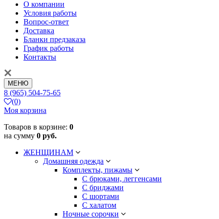
О компании
Условия работы
Вопрос-ответ
Доставка
Бланки предзаказа
График работы
Контакты
МЕНЮ
8 (965) 504-75-65
(0)
Моя корзина
Товаров в корзине:
0
на сумму
0 руб.
ЖЕНЩИНАМ
Домашняя одежда
Комплекты, пижамы
С брюками, леггенсами
С бриджами
С шортами
С халатом
Ночные сорочки