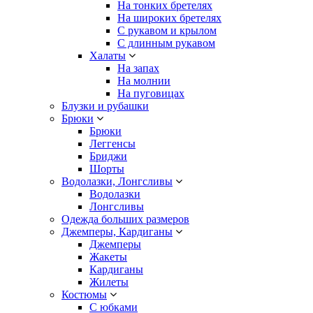
На тонких бретелях
На широких бретелях
С рукавом и крылом
С длинным рукавом
Халаты
На запах
На молнии
На пуговицах
Блузки и рубашки
Брюки
Брюки
Леггенсы
Бриджи
Шорты
Водолазки, Лонгсливы
Водолазки
Лонгсливы
Одежда больших размеров
Джемперы, Кардиганы
Джемперы
Жакеты
Кардиганы
Жилеты
Костюмы
С юбками