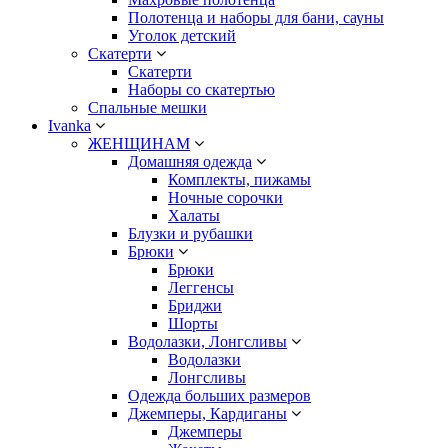
Полотенца и наборы для бани, сауны
Уголок детский
Скатерти
Скатерти
Наборы со скатертью
Спальные мешки
Ivanka
ЖЕНЩИНАМ
Домашняя одежда
Комплекты, пижамы
Ночные сорочки
Халаты
Блузки и рубашки
Брюки
Брюки
Леггенсы
Бриджи
Шорты
Водолазки, Лонгсливы
Водолазки
Лонгсливы
Одежда больших размеров
Джемперы, Кардиганы
Джемперы