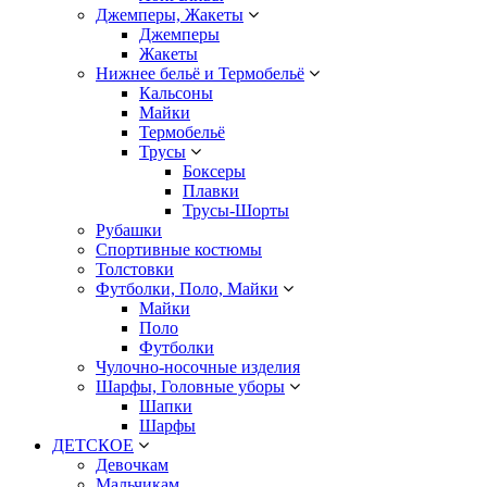
Джемперы, Жакеты
Джемперы
Жакеты
Нижнее бельё и Термобельё
Кальсоны
Майки
Термобельё
Трусы
Боксеры
Плавки
Трусы-Шорты
Рубашки
Спортивные костюмы
Толстовки
Футболки, Поло, Майки
Майки
Поло
Футболки
Чулочно-носочные изделия
Шарфы, Головные уборы
Шапки
Шарфы
ДЕТСКОЕ
Девочкам
Мальчикам