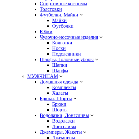
Спортивные костюмы
Толстовки
Футболки, Майки
Майки
Футболки
Юбки
Чулочно-носочные изделия
Колготки
Носки
Подследники
Шарфы, Головные уборы
Шапки
Шарфы
МУЖЧИНАМ
Домашняя одежда
Комплекты
Халаты
Брюки, Шорты
Брюки
Шорты
Водолазки, Лонгсливы
Водолазки
Лонгсливы
Джемперы, Жакеты
Джемперы