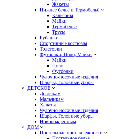
Жакеты
Нижнее бельё и Термобельё
Кальсоны
Майки
Термобельё
Трусы
Рубашки
Спортивные костюмы
Толстовки
Футболки, Поло, Майки
Майки
Поло
Футболки
Чулочно-носочные изделия
Шарфы, Головные уборы
ДЕТСКОЕ
Девочкам
Мальчикам
Халаты
Чулочно-носочные изделия
Шарфы, Головные уборы
Новорожденным
ДОМ
Постельные принадлежности
Постельное бельё