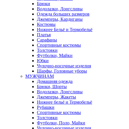
Брюки
Водолазки, Лонгсливы
Одежда больших размеров
Джемперы, Кардиганы
Костюмы
Нижнее Бельё и Термобельё
Платья
Сарафаны
Спортивные костюмы
Толстовки
Футболки, Майки
Юбки
Чулочно-носочные изделия
Шарфы, Головные уборы
МУЖЧИНАМ
Домашняя одежда
Брюки, Шорты
Водолазки, Лонгсливы
Джемперы, Жакеты
Нижнее бельё и Термобельё
Рубашки
Спортивные костюмы
Толстовки
Футболки, Поло, Майки
Чулочно-носочные изделия