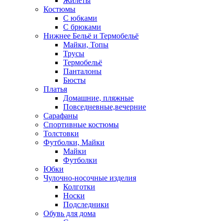
Жилеты
Костюмы
С юбками
С брюками
Нижнее Бельё и Термобельё
Майки, Топы
Трусы
Термобельё
Панталоны
Бюсты
Платья
Домашние, пляжные
Повседневные,вечерние
Сарафаны
Спортивные костюмы
Толстовки
Футболки, Майки
Майки
Футболки
Юбки
Чулочно-носочные изделия
Колготки
Носки
Подследники
Обувь для дома