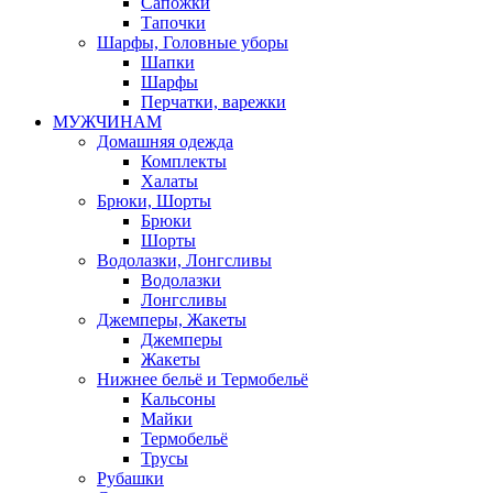
Сапожки
Тапочки
Шарфы, Головные уборы
Шапки
Шарфы
Перчатки, варежки
МУЖЧИНАМ
Домашняя одежда
Комплекты
Халаты
Брюки, Шорты
Брюки
Шорты
Водолазки, Лонгсливы
Водолазки
Лонгсливы
Джемперы, Жакеты
Джемперы
Жакеты
Нижнее бельё и Термобельё
Кальсоны
Майки
Термобельё
Трусы
Рубашки