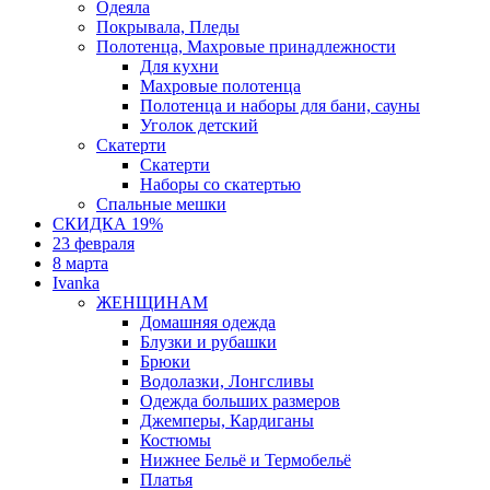
Одеяла
Покрывала, Пледы
Полотенца, Махровые принадлежности
Для кухни
Махровые полотенца
Полотенца и наборы для бани, сауны
Уголок детский
Скатерти
Скатерти
Наборы со скатертью
Спальные мешки
СКИДКА 19%
23 февраля
8 марта
Ivanka
ЖЕНЩИНАМ
Домашняя одежда
Блузки и рубашки
Брюки
Водолазки, Лонгсливы
Одежда больших размеров
Джемперы, Кардиганы
Костюмы
Нижнее Бельё и Термобельё
Платья