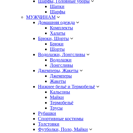
Шарфы, Головные уборы
Шапки
Шарфы
МУЖЧИНАМ
Домашняя одежда
Комплекты
Халаты
Брюки, Шорты
Брюки
Шорты
Водолазки, Лонгсливы
Водолазки
Лонгсливы
Джемперы, Жакеты
Джемперы
Жакеты
Нижнее бельё и Термобельё
Кальсоны
Майки
Термобельё
Трусы
Рубашки
Спортивные костюмы
Толстовки
Футболки, Поло, Майки