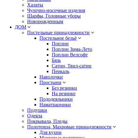
Халаты
Чулочно-носочные изделия
Шарфы, Головные уборы
Новорожденным
ДОМ
Постельные принадлежности
Постельное бельё
Поплин
Поплин Зима-Лето
Поплин Велсофт
Бязь
Сатин, Твил-сатин
Перкаль
Наволочки
Простыни
Без резинки
На резинке
Пододеяльники
Наматрацники
Подушки
Одеяла
Покрывала, Пледы
Полотенца, Махровые принадлежности
Для кухни
Махровые полотенца