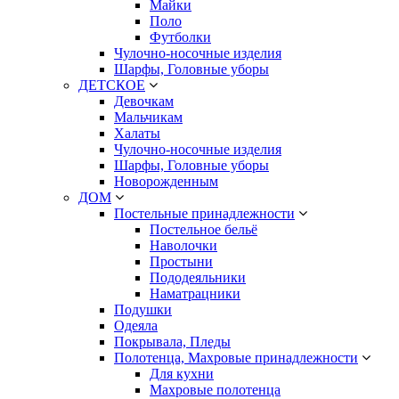
Майки
Поло
Футболки
Чулочно-носочные изделия
Шарфы, Головные уборы
ДЕТСКОЕ
Девочкам
Мальчикам
Халаты
Чулочно-носочные изделия
Шарфы, Головные уборы
Новорожденным
ДОМ
Постельные принадлежности
Постельное бельё
Наволочки
Простыни
Пододеяльники
Наматрацники
Подушки
Одеяла
Покрывала, Пледы
Полотенца, Махровые принадлежности
Для кухни
Махровые полотенца