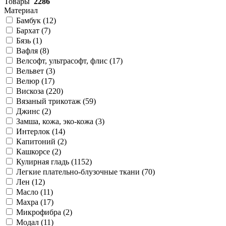
Товары
2286
Материал
Бамбук (
12
)
Бархат (
7
)
Бязь (
1
)
Вафля (
8
)
Велсофт, ультрасофт, флис (
17
)
Вельвет (
3
)
Велюр (
17
)
Вискоза (
220
)
Вязаный трикотаж (
59
)
Джинс (
2
)
Замша, кожа, эко-кожа (
3
)
Интерлок (
14
)
Капитоний (
2
)
Кашкорсе (
2
)
Кулирная гладь (
1152
)
Легкие плательно-блузочные ткани (
70
)
Лен (
12
)
Масло (
11
)
Махра (
17
)
Микрофибра (
2
)
Модал (
11
)