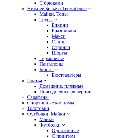
С брюками
Нижнее Бельё и Термобельё
Майки, Топы
Трусы
Бикини
Бразилиана
Макси
Слипы
Стринги
Шорты
Термобельё
Панталоны
Бюсты
Бюстгальтеры
Платья
Домашние, пляжные
Повседневные,вечерние
Сарафаны
Спортивные костюмы
Толстовки
Футболки, Майки
Майки
Футболки
Однотонные
С принтом