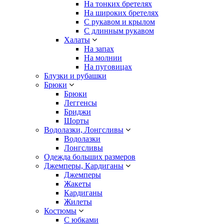
На тонких бретелях
На широких бретелях
С рукавом и крылом
С длинным рукавом
Халаты
На запах
На молнии
На пуговицах
Блузки и рубашки
Брюки
Брюки
Леггенсы
Бриджи
Шорты
Водолазки, Лонгсливы
Водолазки
Лонгсливы
Одежда больших размеров
Джемперы, Кардиганы
Джемперы
Жакеты
Кардиганы
Жилеты
Костюмы
С юбками