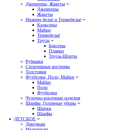
Джемперы, Жакеты
Джемперы
Жакеты
Нижнее бельё и Термобельё
Кальсоны
Майки
Термобельё
Трусы
Боксеры
Плавки
Трусы-Шорты
Рубашки
Спортивные костюмы
Толстовки
Футболки, Поло, Майки
Майки
Поло
Футболки
Чулочно-носочные изделия
Шарфы, Головные уборы
Шапки
Шарфы
ДЕТСКОЕ
Девочкам
Мальчикам