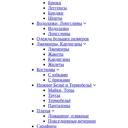
Брюки
Леггенсы
Бриджи
Шорты
Водолазки, Лонгсливы
Водолазки
Лонгсливы
Одежда больших размеров
Джемперы, Кардиганы
Джемперы
Жакеты
Кардиганы
Жилеты
Костюмы
С юбками
С брюками
Нижнее Бельё и Термобельё
Майки, Топы
Трусы
Термобельё
Панталоны
Платья
Домашние, пляжные
Повседневные,вечерние
Сарафаны