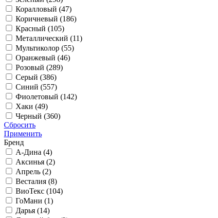
Коралловый (
47
)
Коричневый (
186
)
Красный (
105
)
Металлический (
11
)
Мультиколор (
55
)
Оранжевый (
46
)
Розовый (
289
)
Серый (
386
)
Синий (
557
)
Фиолетовый (
142
)
Хаки (
49
)
Черный (
360
)
Сбросить
Применить
Бренд
А-Дина (
4
)
Аксинья (
2
)
Апрель (
2
)
Весталия (
8
)
ВиоТекс (
104
)
ГоМани (
1
)
Дарья (
14
)