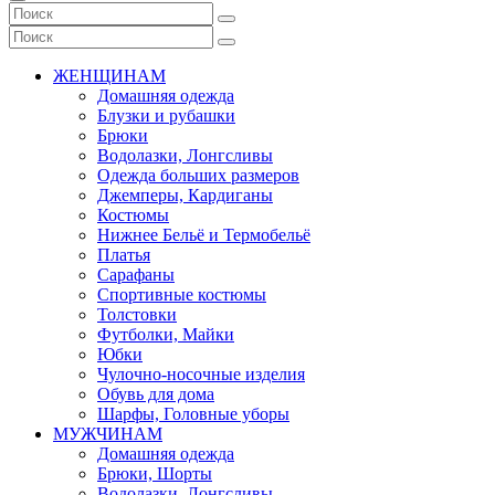
ЖЕНЩИНАМ
Домашняя одежда
Блузки и рубашки
Брюки
Водолазки, Лонгсливы
Одежда больших размеров
Джемперы, Кардиганы
Костюмы
Нижнее Бельё и Термобельё
Платья
Сарафаны
Спортивные костюмы
Толстовки
Футболки, Майки
Юбки
Чулочно-носочные изделия
Обувь для дома
Шарфы, Головные уборы
МУЖЧИНАМ
Домашняя одежда
Брюки, Шорты
Водолазки, Лонгсливы