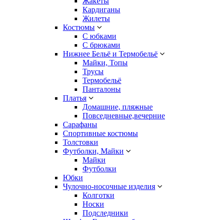
Жакеты
Кардиганы
Жилеты
Костюмы
С юбками
С брюками
Нижнее Бельё и Термобельё
Майки, Топы
Трусы
Термобельё
Панталоны
Платья
Домашние, пляжные
Повседневные,вечерние
Сарафаны
Спортивные костюмы
Толстовки
Футболки, Майки
Майки
Футболки
Юбки
Чулочно-носочные изделия
Колготки
Носки
Подследники