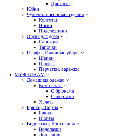
Цветные
Юбки
Чулочно-носочные изделия
Колготки
Носки
Подследники
Обувь для дома
Сапожки
Тапочки
Шарфы, Головные уборы
Шапки
Шарфы
Перчатки, варежки
МУЖЧИНАМ
Домашняя одежда
Комплекты
С брюками
С шортами
Халаты
Брюки, Шорты
Брюки
Шорты
Водолазки, Лонгсливы
Водолазки
Лонгсливы