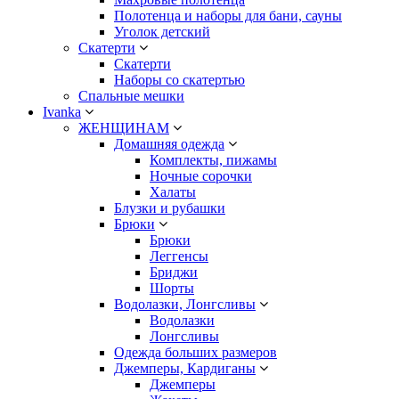
Полотенца и наборы для бани, сауны
Уголок детский
Скатерти
Скатерти
Наборы со скатертью
Спальные мешки
Ivanka
ЖЕНЩИНАМ
Домашняя одежда
Комплекты, пижамы
Ночные сорочки
Халаты
Блузки и рубашки
Брюки
Брюки
Леггенсы
Бриджи
Шорты
Водолазки, Лонгсливы
Водолазки
Лонгсливы
Одежда больших размеров
Джемперы, Кардиганы
Джемперы