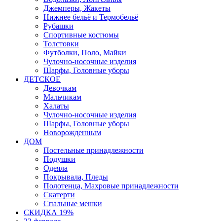
Джемперы, Жакеты
Нижнее бельё и Термобельё
Рубашки
Спортивные костюмы
Толстовки
Футболки, Поло, Майки
Чулочно-носочные изделия
Шарфы, Головные уборы
ДЕТСКОЕ
Девочкам
Мальчикам
Халаты
Чулочно-носочные изделия
Шарфы, Головные уборы
Новорожденным
ДОМ
Постельные принадлежности
Подушки
Одеяла
Покрывала, Пледы
Полотенца, Махровые принадлежности
Скатерти
Спальные мешки
СКИДКА 19%