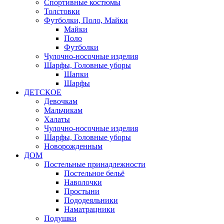
Спортивные костюмы
Толстовки
Футболки, Поло, Майки
Майки
Поло
Футболки
Чулочно-носочные изделия
Шарфы, Головные уборы
Шапки
Шарфы
ДЕТСКОЕ
Девочкам
Мальчикам
Халаты
Чулочно-носочные изделия
Шарфы, Головные уборы
Новорожденным
ДОМ
Постельные принадлежности
Постельное бельё
Наволочки
Простыни
Пододеяльники
Наматрацники
Подушки