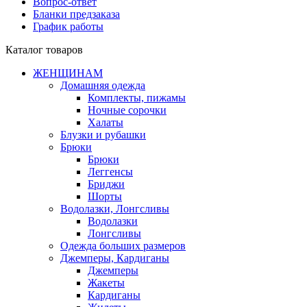
Вопрос-ответ
Бланки предзаказа
График работы
Каталог товаров
ЖЕНЩИНАМ
Домашняя одежда
Комплекты, пижамы
Ночные сорочки
Халаты
Блузки и рубашки
Брюки
Брюки
Леггенсы
Бриджи
Шорты
Водолазки, Лонгсливы
Водолазки
Лонгсливы
Одежда больших размеров
Джемперы, Кардиганы
Джемперы
Жакеты
Кардиганы