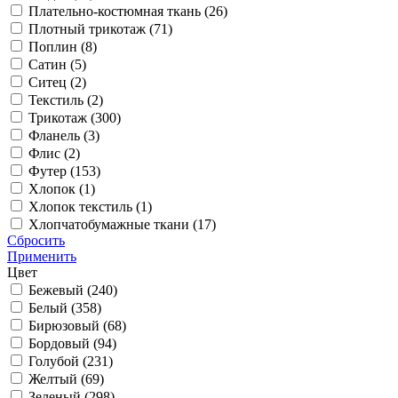
Плательно-костюмная ткань (
26
)
Плотный трикотаж (
71
)
Поплин (
8
)
Сатин (
5
)
Ситец (
2
)
Текстиль (
2
)
Трикотаж (
300
)
Фланель (
3
)
Флис (
2
)
Футер (
153
)
Хлопок (
1
)
Хлопок текстиль (
1
)
Хлопчатобумажные ткани (
17
)
Сбросить
Применить
Цвет
Бежевый (
240
)
Белый (
358
)
Бирюзовый (
68
)
Бордовый (
94
)
Голубой (
231
)
Желтый (
69
)
Зеленый (
298
)