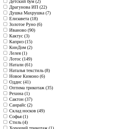
Детский бум (
2
)
Драгунова ИП (
22
)
Душка Махрушка (
7
)
Елизавета (
18
)
Золотое Руно (
6
)
Иваново (
90
)
Кактус (
3
)
Каприз (
15
)
КинДом (
2
)
Лелея (
1
)
Лотос (
149
)
Натали (
61
)
Наталья текстиль (
8
)
Новое Кимоно (
6
)
Оддис (
41
)
Оптима трикотаж (
35
)
Рехина (
1
)
Сактон (
37
)
Санрайс (
2
)
Склад носков (
49
)
Софья (
1
)
Стиль (
4
)
Хороший трикотаж (
1
)