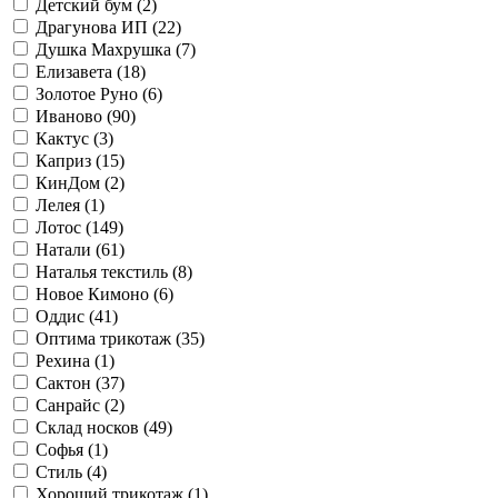
Детский бум (
2
)
Драгунова ИП (
22
)
Душка Махрушка (
7
)
Елизавета (
18
)
Золотое Руно (
6
)
Иваново (
90
)
Кактус (
3
)
Каприз (
15
)
КинДом (
2
)
Лелея (
1
)
Лотос (
149
)
Натали (
61
)
Наталья текстиль (
8
)
Новое Кимоно (
6
)
Оддис (
41
)
Оптима трикотаж (
35
)
Рехина (
1
)
Сактон (
37
)
Санрайс (
2
)
Склад носков (
49
)
Софья (
1
)
Стиль (
4
)
Хороший трикотаж (
1
)