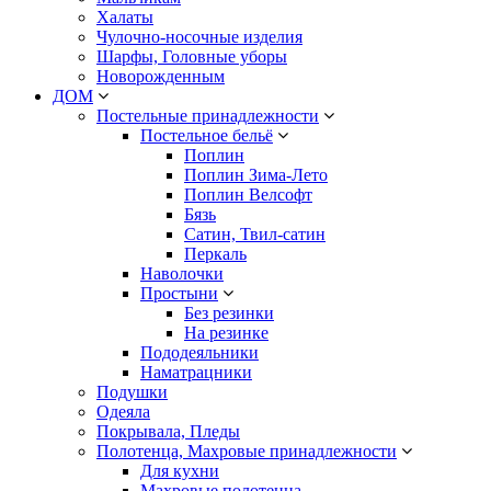
Халаты
Чулочно-носочные изделия
Шарфы, Головные уборы
Новорожденным
ДОМ
Постельные принадлежности
Постельное бельё
Поплин
Поплин Зима-Лето
Поплин Велсофт
Бязь
Сатин, Твил-сатин
Перкаль
Наволочки
Простыни
Без резинки
На резинке
Пододеяльники
Наматрацники
Подушки
Одеяла
Покрывала, Пледы
Полотенца, Махровые принадлежности
Для кухни
Махровые полотенца