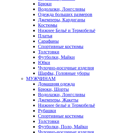
Брюки
Водолазки, Лонгсливы
Одежда больших размеров
Джемперы, Кардиганы
Костюмы
Нижнее Бельё и Термобельё
Платья
Сарафаны
Спортивные костюмы
Толстовки
Футболки, Майки
Юбки
Чулочно-носочные изделия
Шарфы, Головные уборы
МУЖЧИНАМ
Домашняя одежда
Брюки, Шорты
Водолазки, Лонгсливы
Джемперы, Жакеты
Нижнее бельё и Термобельё
Рубашки
Спортивные костюмы
Толстовки
Футболки, Поло, Майки
Чулочно-носочные изделия