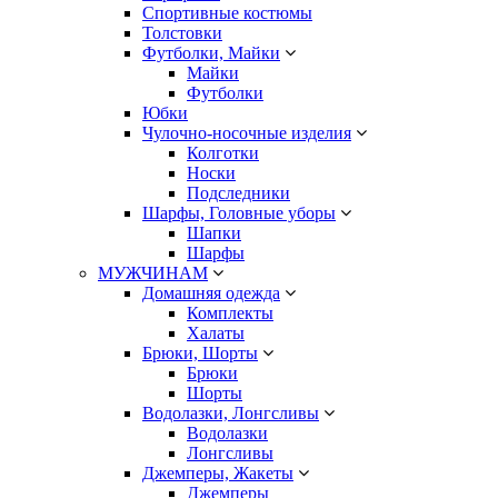
Спортивные костюмы
Толстовки
Футболки, Майки
Майки
Футболки
Юбки
Чулочно-носочные изделия
Колготки
Носки
Подследники
Шарфы, Головные уборы
Шапки
Шарфы
МУЖЧИНАМ
Домашняя одежда
Комплекты
Халаты
Брюки, Шорты
Брюки
Шорты
Водолазки, Лонгсливы
Водолазки
Лонгсливы
Джемперы, Жакеты
Джемперы