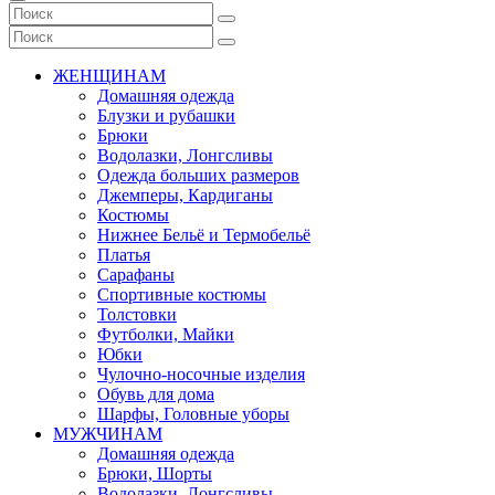
ЖЕНЩИНАМ
Домашняя одежда
Блузки и рубашки
Брюки
Водолазки, Лонгсливы
Одежда больших размеров
Джемперы, Кардиганы
Костюмы
Нижнее Бельё и Термобельё
Платья
Сарафаны
Спортивные костюмы
Толстовки
Футболки, Майки
Юбки
Чулочно-носочные изделия
Обувь для дома
Шарфы, Головные уборы
МУЖЧИНАМ
Домашняя одежда
Брюки, Шорты
Водолазки, Лонгсливы