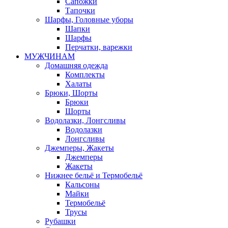
Сапожки
Тапочки
Шарфы, Головные уборы
Шапки
Шарфы
Перчатки, варежки
МУЖЧИНАМ
Домашняя одежда
Комплекты
Халаты
Брюки, Шорты
Брюки
Шорты
Водолазки, Лонгсливы
Водолазки
Лонгсливы
Джемперы, Жакеты
Джемперы
Жакеты
Нижнее бельё и Термобельё
Кальсоны
Майки
Термобельё
Трусы
Рубашки