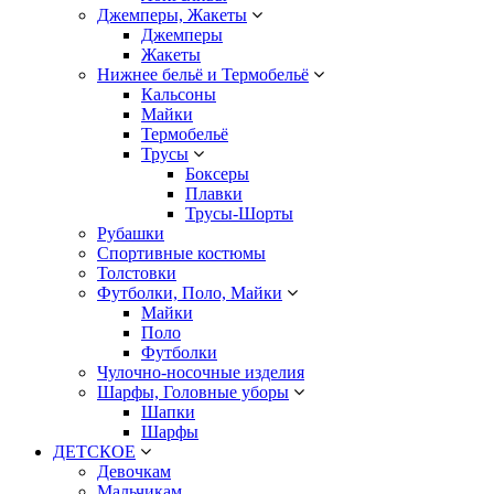
Джемперы, Жакеты
Джемперы
Жакеты
Нижнее бельё и Термобельё
Кальсоны
Майки
Термобельё
Трусы
Боксеры
Плавки
Трусы-Шорты
Рубашки
Спортивные костюмы
Толстовки
Футболки, Поло, Майки
Майки
Поло
Футболки
Чулочно-носочные изделия
Шарфы, Головные уборы
Шапки
Шарфы
ДЕТСКОЕ
Девочкам
Мальчикам