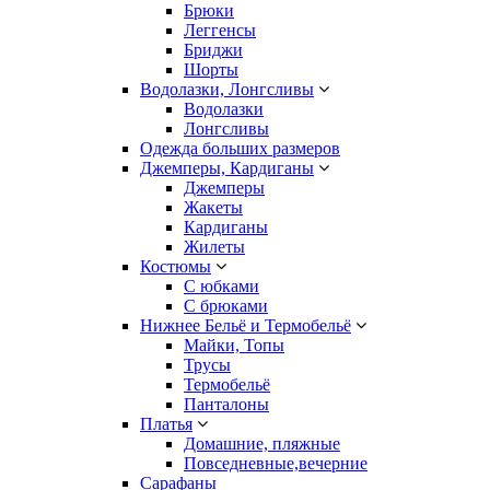
Брюки
Леггенсы
Бриджи
Шорты
Водолазки, Лонгсливы
Водолазки
Лонгсливы
Одежда больших размеров
Джемперы, Кардиганы
Джемперы
Жакеты
Кардиганы
Жилеты
Костюмы
С юбками
С брюками
Нижнее Бельё и Термобельё
Майки, Топы
Трусы
Термобельё
Панталоны
Платья
Домашние, пляжные
Повседневные,вечерние
Сарафаны