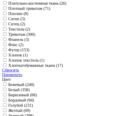
Плательно-костюмная ткань (
26
)
Плотный трикотаж (
71
)
Поплин (
8
)
Сатин (
5
)
Ситец (
2
)
Текстиль (
2
)
Трикотаж (
300
)
Фланель (
3
)
Флис (
2
)
Футер (
153
)
Хлопок (
1
)
Хлопок текстиль (
1
)
Хлопчатобумажные ткани (
17
)
Сбросить
Применить
Цвет
Бежевый (
240
)
Белый (
358
)
Бирюзовый (
68
)
Бордовый (
94
)
Голубой (
231
)
Желтый (
69
)
Зеленый (
298
)