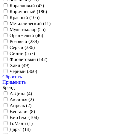
Коралловый (
47
)
Коричневый (
186
)
Красный (
105
)
Металлический (
11
)
Мультиколор (
55
)
Оранжевый (
46
)
Розовый (
289
)
Серый (
386
)
Синий (
557
)
Фиолетовый (
142
)
Хаки (
49
)
Черный (
360
)
Сбросить
Применить
Бренд
А-Дина (
4
)
Аксинья (
2
)
Апрель (
2
)
Весталия (
8
)
ВиоТекс (
104
)
ГоМани (
1
)
Дарья (
14
)