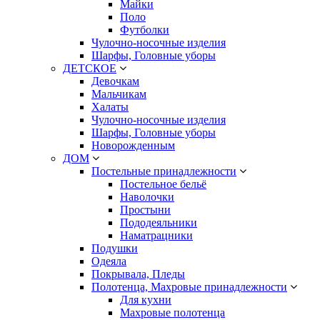
Майки
Поло
Футболки
Чулочно-носочные изделия
Шарфы, Головные уборы
ДЕТСКОЕ
Девочкам
Мальчикам
Халаты
Чулочно-носочные изделия
Шарфы, Головные уборы
Новорожденным
ДОМ
Постельные принадлежности
Постельное бельё
Наволочки
Простыни
Пододеяльники
Наматрацники
Подушки
Одеяла
Покрывала, Пледы
Полотенца, Махровые принадлежности
Для кухни
Махровые полотенца