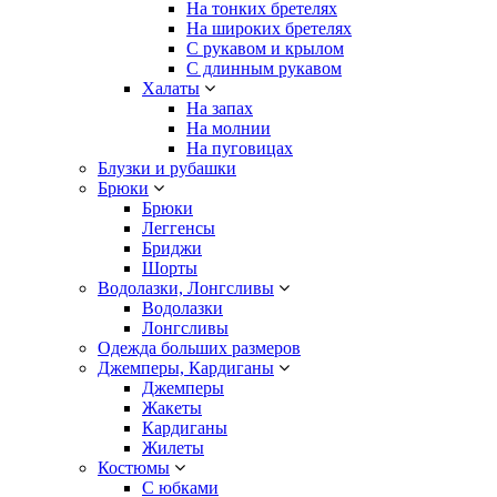
На тонких бретелях
На широких бретелях
С рукавом и крылом
С длинным рукавом
Халаты
На запах
На молнии
На пуговицах
Блузки и рубашки
Брюки
Брюки
Леггенсы
Бриджи
Шорты
Водолазки, Лонгсливы
Водолазки
Лонгсливы
Одежда больших размеров
Джемперы, Кардиганы
Джемперы
Жакеты
Кардиганы
Жилеты
Костюмы
С юбками