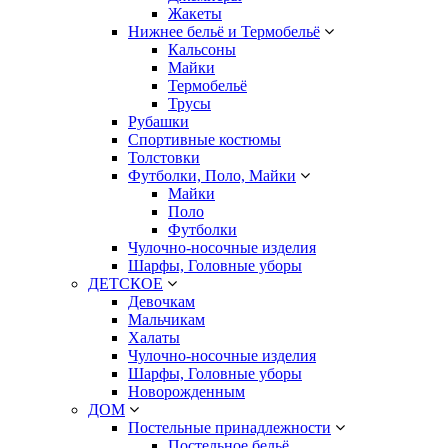
Жакеты
Нижнее бельё и Термобельё
Кальсоны
Майки
Термобельё
Трусы
Рубашки
Спортивные костюмы
Толстовки
Футболки, Поло, Майки
Майки
Поло
Футболки
Чулочно-носочные изделия
Шарфы, Головные уборы
ДЕТСКОЕ
Девочкам
Мальчикам
Халаты
Чулочно-носочные изделия
Шарфы, Головные уборы
Новорожденным
ДОМ
Постельные принадлежности
Постельное бельё