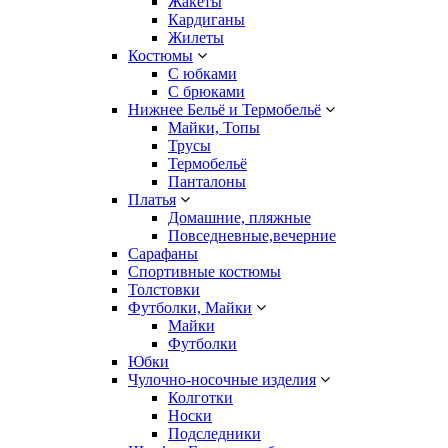
Жакеты
Кардиганы
Жилеты
Костюмы
С юбками
С брюками
Нижнее Бельё и Термобельё
Майки, Топы
Трусы
Термобельё
Панталоны
Платья
Домашние, пляжные
Повседневные,вечерние
Сарафаны
Спортивные костюмы
Толстовки
Футболки, Майки
Майки
Футболки
Юбки
Чулочно-носочные изделия
Колготки
Носки
Подследники