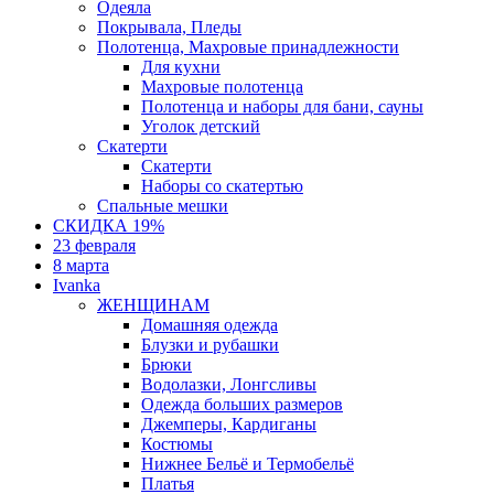
Одеяла
Покрывала, Пледы
Полотенца, Махровые принадлежности
Для кухни
Махровые полотенца
Полотенца и наборы для бани, сауны
Уголок детский
Скатерти
Скатерти
Наборы со скатертью
Спальные мешки
СКИДКА 19%
23 февраля
8 марта
Ivanka
ЖЕНЩИНАМ
Домашняя одежда
Блузки и рубашки
Брюки
Водолазки, Лонгсливы
Одежда больших размеров
Джемперы, Кардиганы
Костюмы
Нижнее Бельё и Термобельё
Платья