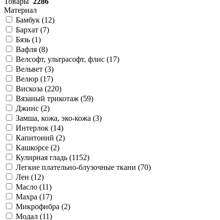
Товары
2286
Материал
Бамбук (
12
)
Бархат (
7
)
Бязь (
1
)
Вафля (
8
)
Велсофт, ультрасофт, флис (
17
)
Вельвет (
3
)
Велюр (
17
)
Вискоза (
220
)
Вязаный трикотаж (
59
)
Джинс (
2
)
Замша, кожа, эко-кожа (
3
)
Интерлок (
14
)
Капитоний (
2
)
Кашкорсе (
2
)
Кулирная гладь (
1152
)
Легкие плательно-блузочные ткани (
70
)
Лен (
12
)
Масло (
11
)
Махра (
17
)
Микрофибра (
2
)
Модал (
11
)