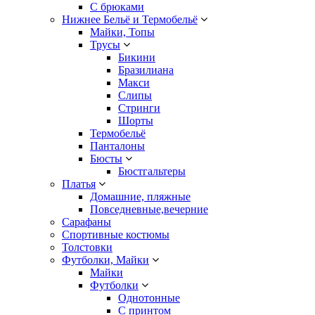
С брюками
Нижнее Бельё и Термобельё
Майки, Топы
Трусы
Бикини
Бразилиана
Макси
Слипы
Стринги
Шорты
Термобельё
Панталоны
Бюсты
Бюстгальтеры
Платья
Домашние, пляжные
Повседневные,вечерние
Сарафаны
Спортивные костюмы
Толстовки
Футболки, Майки
Майки
Футболки
Однотонные
С принтом