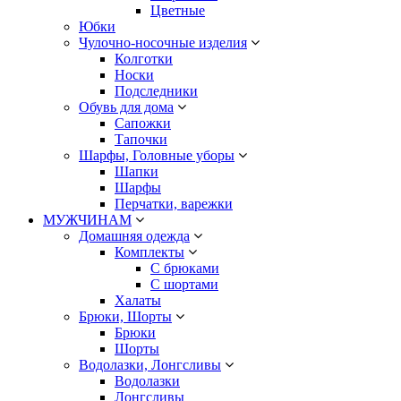
Цветные
Юбки
Чулочно-носочные изделия
Колготки
Носки
Подследники
Обувь для дома
Сапожки
Тапочки
Шарфы, Головные уборы
Шапки
Шарфы
Перчатки, варежки
МУЖЧИНАМ
Домашняя одежда
Комплекты
С брюками
С шортами
Халаты
Брюки, Шорты
Брюки
Шорты
Водолазки, Лонгсливы
Водолазки
Лонгсливы