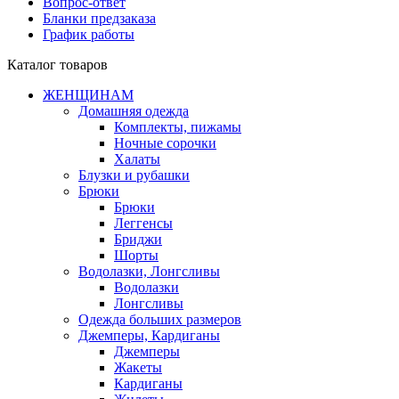
Вопрос-ответ
Бланки предзаказа
График работы
Каталог товаров
ЖЕНЩИНАМ
Домашняя одежда
Комплекты, пижамы
Ночные сорочки
Халаты
Блузки и рубашки
Брюки
Брюки
Леггенсы
Бриджи
Шорты
Водолазки, Лонгсливы
Водолазки
Лонгсливы
Одежда больших размеров
Джемперы, Кардиганы
Джемперы
Жакеты
Кардиганы