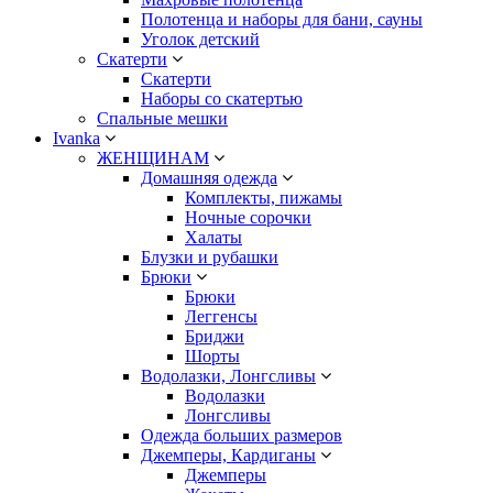
Полотенца и наборы для бани, сауны
Уголок детский
Скатерти
Скатерти
Наборы со скатертью
Спальные мешки
Ivanka
ЖЕНЩИНАМ
Домашняя одежда
Комплекты, пижамы
Ночные сорочки
Халаты
Блузки и рубашки
Брюки
Брюки
Леггенсы
Бриджи
Шорты
Водолазки, Лонгсливы
Водолазки
Лонгсливы
Одежда больших размеров
Джемперы, Кардиганы
Джемперы