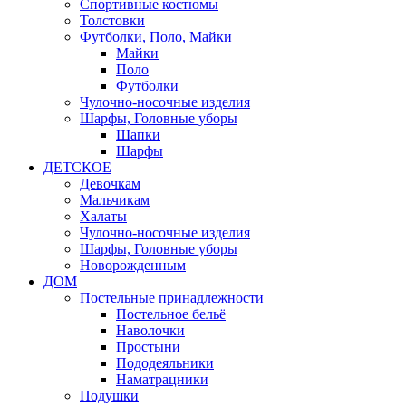
Спортивные костюмы
Толстовки
Футболки, Поло, Майки
Майки
Поло
Футболки
Чулочно-носочные изделия
Шарфы, Головные уборы
Шапки
Шарфы
ДЕТСКОЕ
Девочкам
Мальчикам
Халаты
Чулочно-носочные изделия
Шарфы, Головные уборы
Новорожденным
ДОМ
Постельные принадлежности
Постельное бельё
Наволочки
Простыни
Пододеяльники
Наматрацники
Подушки