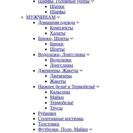
Шарфы, Головные уборы
Шапки
Шарфы
МУЖЧИНАМ
Домашняя одежда
Комплекты
Халаты
Брюки, Шорты
Брюки
Шорты
Водолазки, Лонгсливы
Водолазки
Лонгсливы
Джемперы, Жакеты
Джемперы
Жакеты
Нижнее бельё и Термобельё
Кальсоны
Майки
Термобельё
Трусы
Рубашки
Спортивные костюмы
Толстовки
Футболки, Поло, Майки