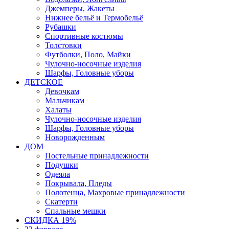
Джемперы, Жакеты
Нижнее бельё и Термобельё
Рубашки
Спортивные костюмы
Толстовки
Футболки, Поло, Майки
Чулочно-носочные изделия
Шарфы, Головные уборы
ДЕТСКОЕ
Девочкам
Мальчикам
Халаты
Чулочно-носочные изделия
Шарфы, Головные уборы
Новорожденным
ДОМ
Постельные принадлежности
Подушки
Одеяла
Покрывала, Пледы
Полотенца, Махровые принадлежности
Скатерти
Спальные мешки
СКИДКА 19%