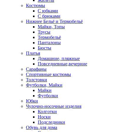
Жилеты
Костюмы
С юбками
С брюками
Нижнее Бельё и Термобельё
Майки, Топы
Трусы
Термобельё
Панталоны
Бюсты
Платья
Домашние, пляжные
Повседневные,вечерние
Сарафаны
Спортивные костюмы
Толстовки
Футболки, Майки
Майки
Футболки
Юбки
Чулочно-носочные изделия
Колготки
Носки
Подследники
Обувь для дома