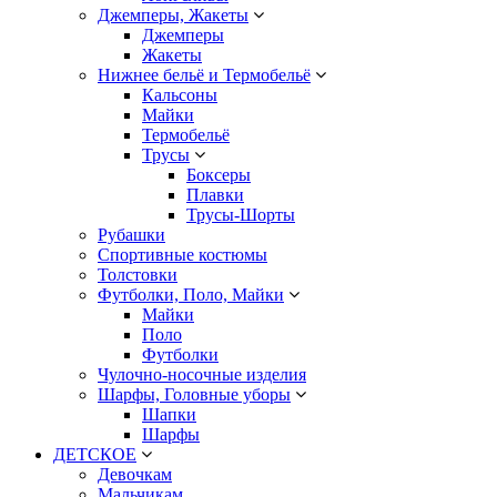
Джемперы, Жакеты
Джемперы
Жакеты
Нижнее бельё и Термобельё
Кальсоны
Майки
Термобельё
Трусы
Боксеры
Плавки
Трусы-Шорты
Рубашки
Спортивные костюмы
Толстовки
Футболки, Поло, Майки
Майки
Поло
Футболки
Чулочно-носочные изделия
Шарфы, Головные уборы
Шапки
Шарфы
ДЕТСКОЕ
Девочкам
Мальчикам