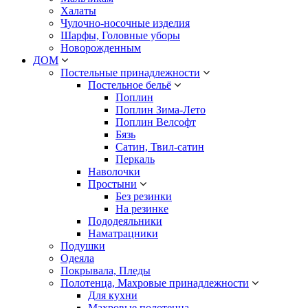
Халаты
Чулочно-носочные изделия
Шарфы, Головные уборы
Новорожденным
ДОМ
Постельные принадлежности
Постельное бельё
Поплин
Поплин Зима-Лето
Поплин Велсофт
Бязь
Сатин, Твил-сатин
Перкаль
Наволочки
Простыни
Без резинки
На резинке
Пододеяльники
Наматрацники
Подушки
Одеяла
Покрывала, Пледы
Полотенца, Махровые принадлежности
Для кухни
Махровые полотенца