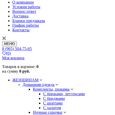
О компании
Условия работы
Вопрос-ответ
Доставка
Бланки предзаказа
График работы
Контакты
МЕНЮ
8 (965) 504-75-65
(0)
Моя корзина
Товаров в корзине:
0
на сумму
0 руб.
ЖЕНЩИНАМ
Домашняя одежда
Комплекты, пижамы
С брюками, леггенсами
С бриджами
С шортами
С халатом
Ночные сорочки