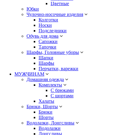
Цветные
Юбки
Чулочно-носочные изделия
Колготки
Носки
Подследники
Обувь для дома
Сапожки
Тапочки
Шарфы, Головные уборы
Шапки
Шарфы
Перчатки, варежки
МУЖЧИНАМ
Домашняя одежда
Комплекты
С брюками
С шортами
Халаты
Брюки, Шорты
Брюки
Шорты
Водолазки, Лонгсливы
Водолазки
Лонгсливы