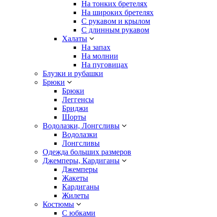
На тонких бретелях
На широких бретелях
С рукавом и крылом
С длинным рукавом
Халаты
На запах
На молнии
На пуговицах
Блузки и рубашки
Брюки
Брюки
Леггенсы
Бриджи
Шорты
Водолазки, Лонгсливы
Водолазки
Лонгсливы
Одежда больших размеров
Джемперы, Кардиганы
Джемперы
Жакеты
Кардиганы
Жилеты
Костюмы
С юбками