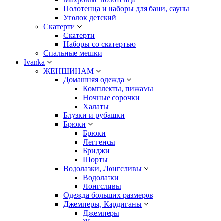
Полотенца и наборы для бани, сауны
Уголок детский
Скатерти
Скатерти
Наборы со скатертью
Спальные мешки
Ivanka
ЖЕНЩИНАМ
Домашняя одежда
Комплекты, пижамы
Ночные сорочки
Халаты
Блузки и рубашки
Брюки
Брюки
Леггенсы
Бриджи
Шорты
Водолазки, Лонгсливы
Водолазки
Лонгсливы
Одежда больших размеров
Джемперы, Кардиганы
Джемперы