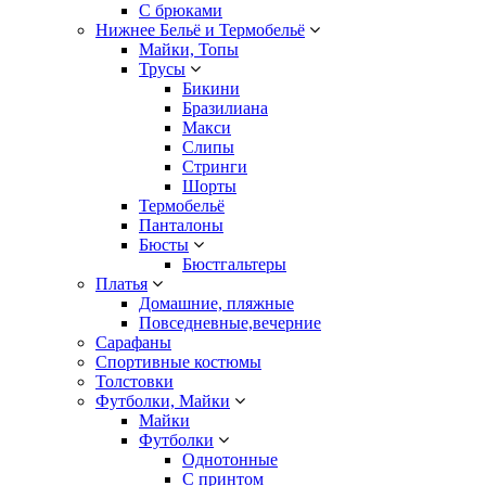
С брюками
Нижнее Бельё и Термобельё
Майки, Топы
Трусы
Бикини
Бразилиана
Макси
Слипы
Стринги
Шорты
Термобельё
Панталоны
Бюсты
Бюстгальтеры
Платья
Домашние, пляжные
Повседневные,вечерние
Сарафаны
Спортивные костюмы
Толстовки
Футболки, Майки
Майки
Футболки
Однотонные
С принтом