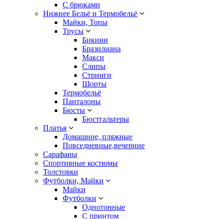
С брюками
Нижнее Бельё и Термобельё
Майки, Топы
Трусы
Бикини
Бразилиана
Макси
Слипы
Стринги
Шорты
Термобельё
Панталоны
Бюсты
Бюстгальтеры
Платья
Домашние, пляжные
Повседневные,вечерние
Сарафаны
Спортивные костюмы
Толстовки
Футболки, Майки
Майки
Футболки
Однотонные
С принтом