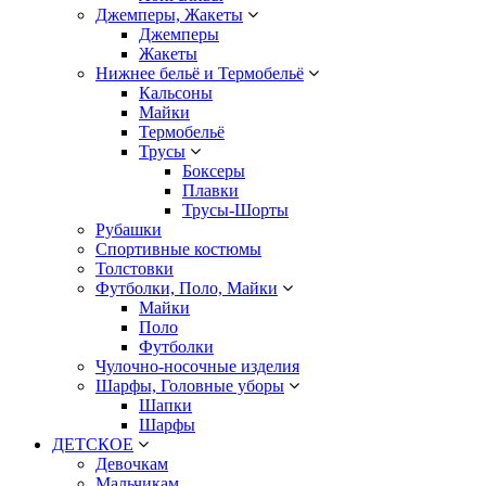
Джемперы, Жакеты
Джемперы
Жакеты
Нижнее бельё и Термобельё
Кальсоны
Майки
Термобельё
Трусы
Боксеры
Плавки
Трусы-Шорты
Рубашки
Спортивные костюмы
Толстовки
Футболки, Поло, Майки
Майки
Поло
Футболки
Чулочно-носочные изделия
Шарфы, Головные уборы
Шапки
Шарфы
ДЕТСКОЕ
Девочкам
Мальчикам