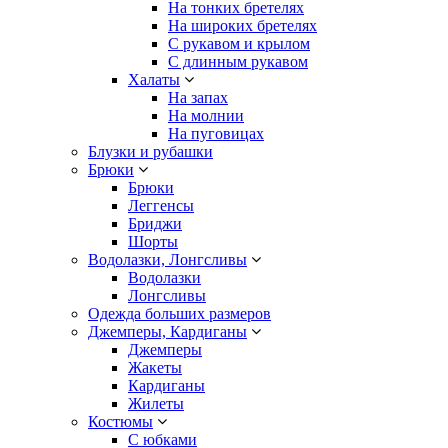
На тонких бретелях
На широких бретелях
С рукавом и крылом
С длинным рукавом
Халаты
На запах
На молнии
На пуговицах
Блузки и рубашки
Брюки
Брюки
Леггенсы
Бриджи
Шорты
Водолазки, Лонгсливы
Водолазки
Лонгсливы
Одежда больших размеров
Джемперы, Кардиганы
Джемперы
Жакеты
Кардиганы
Жилеты
Костюмы
С юбками