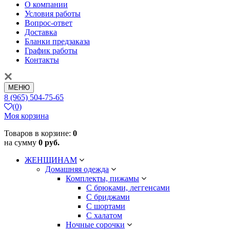
О компании
Условия работы
Вопрос-ответ
Доставка
Бланки предзаказа
График работы
Контакты
МЕНЮ
8 (965) 504-75-65
(0)
Моя корзина
Товаров в корзине:
0
на сумму
0 руб.
ЖЕНЩИНАМ
Домашняя одежда
Комплекты, пижамы
С брюками, леггенсами
С бриджами
С шортами
С халатом
Ночные сорочки