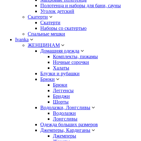
Полотенца и наборы для бани, сауны
Уголок детский
Скатерти
Скатерти
Наборы со скатертью
Спальные мешки
Ivanka
ЖЕНЩИНАМ
Домашняя одежда
Комплекты, пижамы
Ночные сорочки
Халаты
Блузки и рубашки
Брюки
Брюки
Леггенсы
Бриджи
Шорты
Водолазки, Лонгсливы
Водолазки
Лонгсливы
Одежда больших размеров
Джемперы, Кардиганы
Джемперы