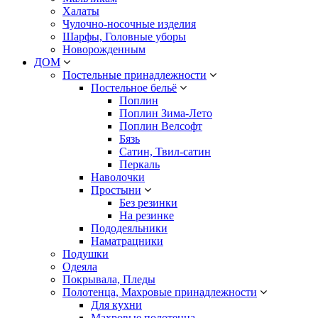
Халаты
Чулочно-носочные изделия
Шарфы, Головные уборы
Новорожденным
ДОМ
Постельные принадлежности
Постельное бельё
Поплин
Поплин Зима-Лето
Поплин Велсофт
Бязь
Сатин, Твил-сатин
Перкаль
Наволочки
Простыни
Без резинки
На резинке
Пододеяльники
Наматрацники
Подушки
Одеяла
Покрывала, Пледы
Полотенца, Махровые принадлежности
Для кухни
Махровые полотенца