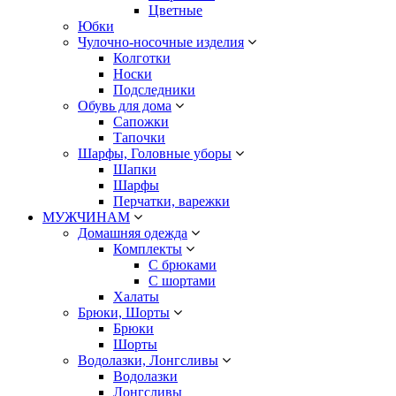
Цветные
Юбки
Чулочно-носочные изделия
Колготки
Носки
Подследники
Обувь для дома
Сапожки
Тапочки
Шарфы, Головные уборы
Шапки
Шарфы
Перчатки, варежки
МУЖЧИНАМ
Домашняя одежда
Комплекты
С брюками
С шортами
Халаты
Брюки, Шорты
Брюки
Шорты
Водолазки, Лонгсливы
Водолазки
Лонгсливы