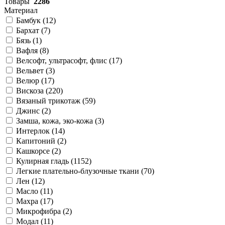
Товары
2286
Материал
Бамбук (
12
)
Бархат (
7
)
Бязь (
1
)
Вафля (
8
)
Велсофт, ультрасофт, флис (
17
)
Вельвет (
3
)
Велюр (
17
)
Вискоза (
220
)
Вязаный трикотаж (
59
)
Джинс (
2
)
Замша, кожа, эко-кожа (
3
)
Интерлок (
14
)
Капитоний (
2
)
Кашкорсе (
2
)
Кулирная гладь (
1152
)
Легкие плательно-блузочные ткани (
70
)
Лен (
12
)
Масло (
11
)
Махра (
17
)
Микрофибра (
2
)
Модал (
11
)