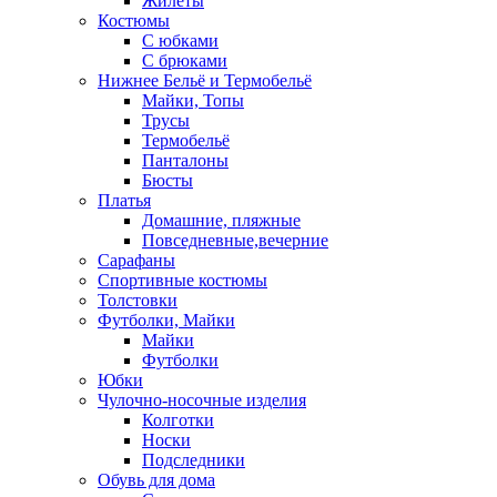
Жилеты
Костюмы
С юбками
С брюками
Нижнее Бельё и Термобельё
Майки, Топы
Трусы
Термобельё
Панталоны
Бюсты
Платья
Домашние, пляжные
Повседневные,вечерние
Сарафаны
Спортивные костюмы
Толстовки
Футболки, Майки
Майки
Футболки
Юбки
Чулочно-носочные изделия
Колготки
Носки
Подследники
Обувь для дома