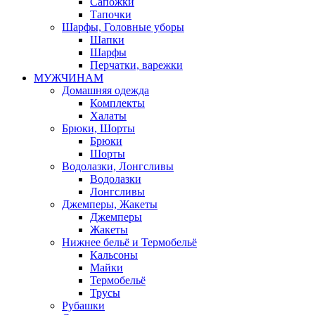
Сапожки
Тапочки
Шарфы, Головные уборы
Шапки
Шарфы
Перчатки, варежки
МУЖЧИНАМ
Домашняя одежда
Комплекты
Халаты
Брюки, Шорты
Брюки
Шорты
Водолазки, Лонгсливы
Водолазки
Лонгсливы
Джемперы, Жакеты
Джемперы
Жакеты
Нижнее бельё и Термобельё
Кальсоны
Майки
Термобельё
Трусы
Рубашки