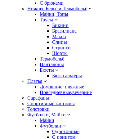
С брюками
Нижнее Бельё и Термобельё
Майки, Топы
Трусы
Бикини
Бразилиана
Макси
Слипы
Стринги
Шорты
Термобельё
Панталоны
Бюсты
Бюстгальтеры
Платья
Домашние, пляжные
Повседневные,вечерние
Сарафаны
Спортивные костюмы
Толстовки
Футболки, Майки
Майки
Футболки
Однотонные
С принтом