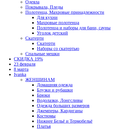
Одеяла
Покрывала, Пледы
Полотенца, Махровые принадлежности
Для кухни
Махровые полотенца
Полотенца и наборы для бани, сауны
Уголок детский
Скатерти
Скатерти
Наборы со скатертью
Спальные мешки
СКИДКА 19%
23 февраля
8 марта
Ivanka
ЖЕНЩИНАМ
Домашняя одежда
Блузки и рубашки
Брюки
Водолазки, Лонгсливы
Одежда больших размеров
Джемперы, Кардиганы
Костюмы
Нижнее Бельё и Термобельё
Платья