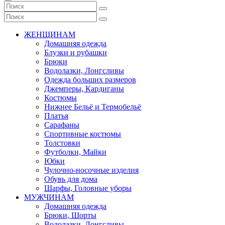
ЖЕНЩИНАМ
Домашняя одежда
Блузки и рубашки
Брюки
Водолазки, Лонгсливы
Одежда больших размеров
Джемперы, Кардиганы
Костюмы
Нижнее Бельё и Термобельё
Платья
Сарафаны
Спортивные костюмы
Толстовки
Футболки, Майки
Юбки
Чулочно-носочные изделия
Обувь для дома
Шарфы, Головные уборы
МУЖЧИНАМ
Домашняя одежда
Брюки, Шорты
Водолазки, Лонгсливы