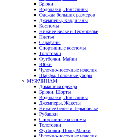
Брюки
Водолазки, Лонгсливы
Одежда больших размеров
Джемперы, Кардиганы
Костюмы
Нижнее Бельё и Термобельё
Платья
Сарафаны
Спортивные костюмы
Толстовки
Футболки, Майки
Юбки
Чулочно-носочные изделия
Шарфы, Головные уборы
МУЖЧИНАМ
Домашняя одежда
Брюки, Шорты
Водолазки, Лонгсливы
Джемперы, Жакеты
Нижнее бельё и Термобельё
Рубашки
Спортивные костюмы
Толстовки
Футболки, Поло, Майки
Чулочно-носочные изделия