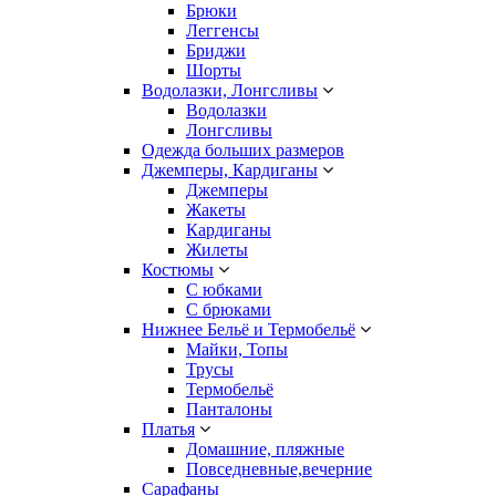
Брюки
Леггенсы
Бриджи
Шорты
Водолазки, Лонгсливы
Водолазки
Лонгсливы
Одежда больших размеров
Джемперы, Кардиганы
Джемперы
Жакеты
Кардиганы
Жилеты
Костюмы
С юбками
С брюками
Нижнее Бельё и Термобельё
Майки, Топы
Трусы
Термобельё
Панталоны
Платья
Домашние, пляжные
Повседневные,вечерние
Сарафаны