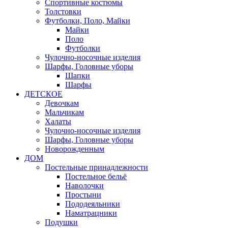
Спортивные костюмы
Толстовки
Футболки, Поло, Майки
Майки
Поло
Футболки
Чулочно-носочные изделия
Шарфы, Головные уборы
Шапки
Шарфы
ДЕТСКОЕ
Девочкам
Мальчикам
Халаты
Чулочно-носочные изделия
Шарфы, Головные уборы
Новорожденным
ДОМ
Постельные принадлежности
Постельное бельё
Наволочки
Простыни
Пододеяльники
Наматрацники
Подушки