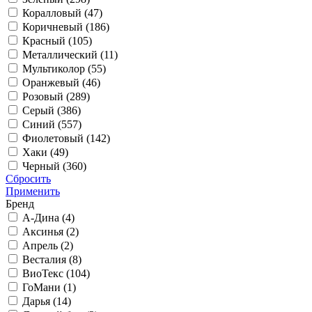
Коралловый (
47
)
Коричневый (
186
)
Красный (
105
)
Металлический (
11
)
Мультиколор (
55
)
Оранжевый (
46
)
Розовый (
289
)
Серый (
386
)
Синий (
557
)
Фиолетовый (
142
)
Хаки (
49
)
Черный (
360
)
Сбросить
Применить
Бренд
А-Дина (
4
)
Аксинья (
2
)
Апрель (
2
)
Весталия (
8
)
ВиоТекс (
104
)
ГоМани (
1
)
Дарья (
14
)