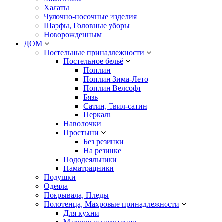
Халаты
Чулочно-носочные изделия
Шарфы, Головные уборы
Новорожденным
ДОМ
Постельные принадлежности
Постельное бельё
Поплин
Поплин Зима-Лето
Поплин Велсофт
Бязь
Сатин, Твил-сатин
Перкаль
Наволочки
Простыни
Без резинки
На резинке
Пододеяльники
Наматрацники
Подушки
Одеяла
Покрывала, Пледы
Полотенца, Махровые принадлежности
Для кухни
Махровые полотенца