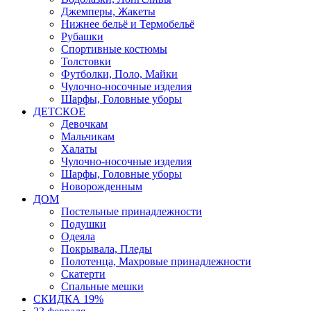
Джемперы, Жакеты
Нижнее бельё и Термобельё
Рубашки
Спортивные костюмы
Толстовки
Футболки, Поло, Майки
Чулочно-носочные изделия
Шарфы, Головные уборы
ДЕТСКОЕ
Девочкам
Мальчикам
Халаты
Чулочно-носочные изделия
Шарфы, Головные уборы
Новорожденным
ДОМ
Постельные принадлежности
Подушки
Одеяла
Покрывала, Пледы
Полотенца, Махровые принадлежности
Скатерти
Спальные мешки
СКИДКА 19%