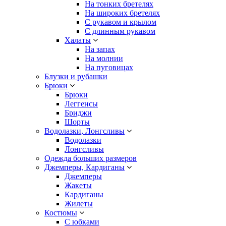
На тонких бретелях
На широких бретелях
С рукавом и крылом
С длинным рукавом
Халаты
На запах
На молнии
На пуговицах
Блузки и рубашки
Брюки
Брюки
Леггенсы
Бриджи
Шорты
Водолазки, Лонгсливы
Водолазки
Лонгсливы
Одежда больших размеров
Джемперы, Кардиганы
Джемперы
Жакеты
Кардиганы
Жилеты
Костюмы
С юбками