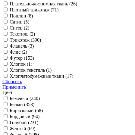
Плательно-костюмная ткань (
26
)
Плотный трикотаж (
71
)
Поплин (
8
)
Сатин (
5
)
Ситец (
2
)
Текстиль (
2
)
Трикотаж (
300
)
Фланель (
3
)
Флис (
2
)
Футер (
153
)
Хлопок (
1
)
Хлопок текстиль (
1
)
Хлопчатобумажные ткани (
17
)
Сбросить
Применить
Цвет
Бежевый (
240
)
Белый (
358
)
Бирюзовый (
68
)
Бордовый (
94
)
Голубой (
231
)
Желтый (
69
)
Зеленый (
298
)