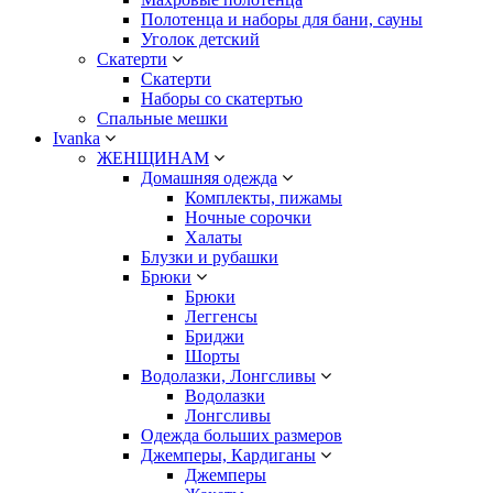
Полотенца и наборы для бани, сауны
Уголок детский
Скатерти
Скатерти
Наборы со скатертью
Спальные мешки
Ivanka
ЖЕНЩИНАМ
Домашняя одежда
Комплекты, пижамы
Ночные сорочки
Халаты
Блузки и рубашки
Брюки
Брюки
Леггенсы
Бриджи
Шорты
Водолазки, Лонгсливы
Водолазки
Лонгсливы
Одежда больших размеров
Джемперы, Кардиганы
Джемперы