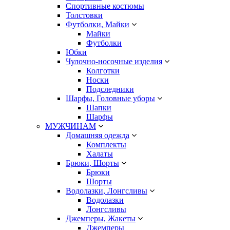
Спортивные костюмы
Толстовки
Футболки, Майки
Майки
Футболки
Юбки
Чулочно-носочные изделия
Колготки
Носки
Подследники
Шарфы, Головные уборы
Шапки
Шарфы
МУЖЧИНАМ
Домашняя одежда
Комплекты
Халаты
Брюки, Шорты
Брюки
Шорты
Водолазки, Лонгсливы
Водолазки
Лонгсливы
Джемперы, Жакеты
Джемперы