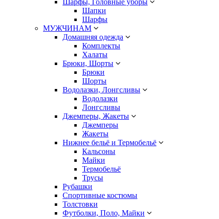
Шарфы, Головные уборы
Шапки
Шарфы
МУЖЧИНАМ
Домашняя одежда
Комплекты
Халаты
Брюки, Шорты
Брюки
Шорты
Водолазки, Лонгсливы
Водолазки
Лонгсливы
Джемперы, Жакеты
Джемперы
Жакеты
Нижнее бельё и Термобельё
Кальсоны
Майки
Термобельё
Трусы
Рубашки
Спортивные костюмы
Толстовки
Футболки, Поло, Майки