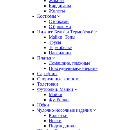
Жакеты
Кардиганы
Жилеты
Костюмы
С юбками
С брюками
Нижнее Бельё и Термобельё
Майки, Топы
Трусы
Термобельё
Панталоны
Платья
Домашние, пляжные
Повседневные,вечерние
Сарафаны
Спортивные костюмы
Толстовки
Футболки, Майки
Майки
Футболки
Юбки
Чулочно-носочные изделия
Колготки
Носки
Подследники