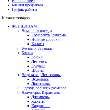
Вопрос-ответ
Бланки предзаказа
График работы
Каталог товаров
ЖЕНЩИНАМ
Домашняя одежда
Комплекты, пижамы
Ночные сорочки
Халаты
Блузки и рубашки
Брюки
Брюки
Леггенсы
Бриджи
Шорты
Водолазки, Лонгсливы
Водолазки
Лонгсливы
Одежда больших размеров
Джемперы, Кардиганы
Джемперы
Жакеты
Кардиганы