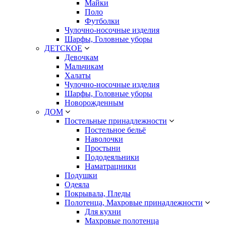
Майки
Поло
Футболки
Чулочно-носочные изделия
Шарфы, Головные уборы
ДЕТСКОЕ
Девочкам
Мальчикам
Халаты
Чулочно-носочные изделия
Шарфы, Головные уборы
Новорожденным
ДОМ
Постельные принадлежности
Постельное бельё
Наволочки
Простыни
Пододеяльники
Наматрацники
Подушки
Одеяла
Покрывала, Пледы
Полотенца, Махровые принадлежности
Для кухни
Махровые полотенца