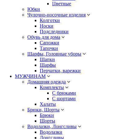
Цветные
Юбки
Чулочно-носочные изделия
Колготки
Носки
Подследники
Обувь для дома
Сапожки
Тапочки
Шарфы, Головные уборы
Шапки
Шарфы
Перчатки, варежки
МУЖЧИНАМ
Домашняя одежда
Комплекты
С брюками
С шортами
Халаты
Брюки, Шорты
Брюки
Шорты
Водолазки, Лонгсливы
Водолазки
Лонгсливы