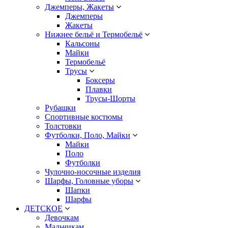
Джемперы, Жакеты
Джемперы
Жакеты
Нижнее бельё и Термобельё
Кальсоны
Майки
Термобельё
Трусы
Боксеры
Плавки
Трусы-Шорты
Рубашки
Спортивные костюмы
Толстовки
Футболки, Поло, Майки
Майки
Поло
Футболки
Чулочно-носочные изделия
Шарфы, Головные уборы
Шапки
Шарфы
ДЕТСКОЕ
Девочкам
Мальчикам