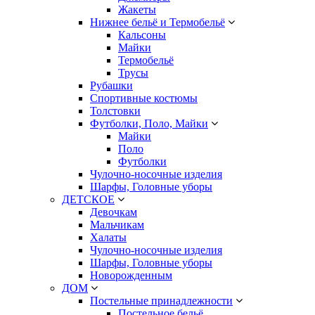
Жакеты
Нижнее бельё и Термобельё
Кальсоны
Майки
Термобельё
Трусы
Рубашки
Спортивные костюмы
Толстовки
Футболки, Поло, Майки
Майки
Поло
Футболки
Чулочно-носочные изделия
Шарфы, Головные уборы
ДЕТСКОЕ
Девочкам
Мальчикам
Халаты
Чулочно-носочные изделия
Шарфы, Головные уборы
Новорожденным
ДОМ
Постельные принадлежности
Постельное бельё