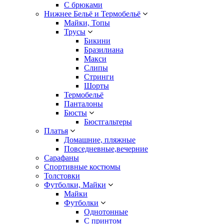
С брюками
Нижнее Бельё и Термобельё
Майки, Топы
Трусы
Бикини
Бразилиана
Макси
Слипы
Стринги
Шорты
Термобельё
Панталоны
Бюсты
Бюстгальтеры
Платья
Домашние, пляжные
Повседневные,вечерние
Сарафаны
Спортивные костюмы
Толстовки
Футболки, Майки
Майки
Футболки
Однотонные
С принтом