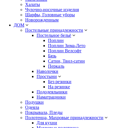
Халаты
Чулочно-носочные изделия
Шарфы, Головные уборы
Новорожденным
ДОМ
Постельные принадлежности
Постельное бельё
Поплин
Поплин Зима-Лето
Поплин Велсофт
Бязь
Сатин, Твил-сатин
Перкаль
Наволочки
Простыни
Без резинки
На резинке
Пододеяльники
Наматрацники
Подушки
Одеяла
Покрывала, Пледы
Полотенца, Махровые принадлежности
Для кухни
Махровые полотенца