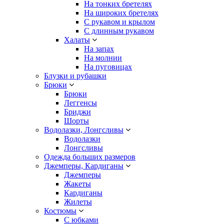
На тонких бретелях
На широких бретелях
С рукавом и крылом
С длинным рукавом
Халаты
На запах
На молнии
На пуговицах
Блузки и рубашки
Брюки
Брюки
Леггенсы
Бриджи
Шорты
Водолазки, Лонгсливы
Водолазки
Лонгсливы
Одежда больших размеров
Джемперы, Кардиганы
Джемперы
Жакеты
Кардиганы
Жилеты
Костюмы
С юбками