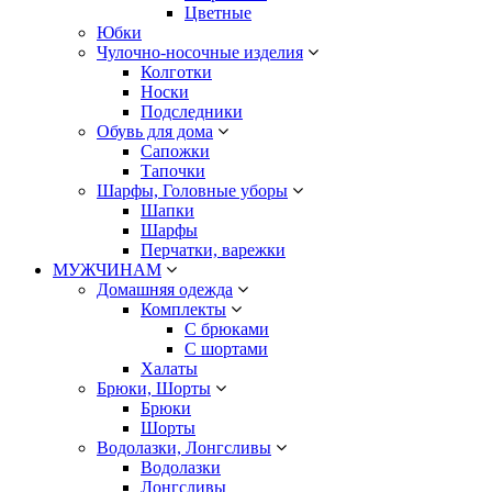
Цветные
Юбки
Чулочно-носочные изделия
Колготки
Носки
Подследники
Обувь для дома
Сапожки
Тапочки
Шарфы, Головные уборы
Шапки
Шарфы
Перчатки, варежки
МУЖЧИНАМ
Домашняя одежда
Комплекты
С брюками
С шортами
Халаты
Брюки, Шорты
Брюки
Шорты
Водолазки, Лонгсливы
Водолазки
Лонгсливы