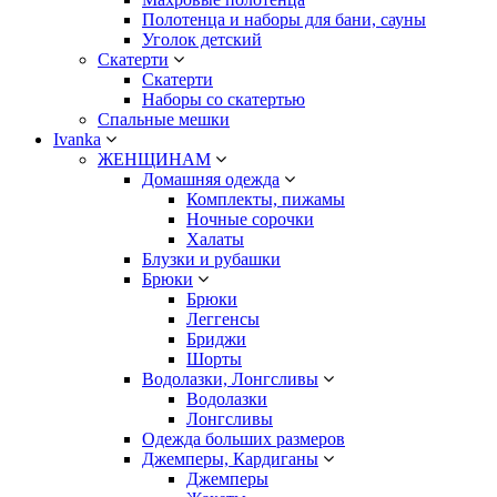
Полотенца и наборы для бани, сауны
Уголок детский
Скатерти
Скатерти
Наборы со скатертью
Спальные мешки
Ivanka
ЖЕНЩИНАМ
Домашняя одежда
Комплекты, пижамы
Ночные сорочки
Халаты
Блузки и рубашки
Брюки
Брюки
Леггенсы
Бриджи
Шорты
Водолазки, Лонгсливы
Водолазки
Лонгсливы
Одежда больших размеров
Джемперы, Кардиганы
Джемперы