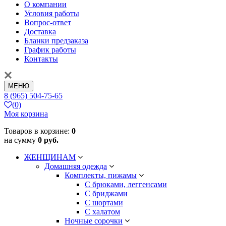
О компании
Условия работы
Вопрос-ответ
Доставка
Бланки предзаказа
График работы
Контакты
МЕНЮ
8 (965) 504-75-65
(0)
Моя корзина
Товаров в корзине:
0
на сумму
0 руб.
ЖЕНЩИНАМ
Домашняя одежда
Комплекты, пижамы
С брюками, леггенсами
С бриджами
С шортами
С халатом
Ночные сорочки