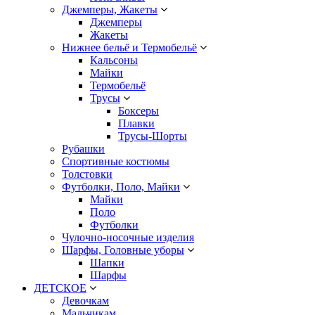
Джемперы, Жакеты
Джемперы
Жакеты
Нижнее бельё и Термобельё
Кальсоны
Майки
Термобельё
Трусы
Боксеры
Плавки
Трусы-Шорты
Рубашки
Спортивные костюмы
Толстовки
Футболки, Поло, Майки
Майки
Поло
Футболки
Чулочно-носочные изделия
Шарфы, Головные уборы
Шапки
Шарфы
ДЕТСКОЕ
Девочкам
Мальчикам