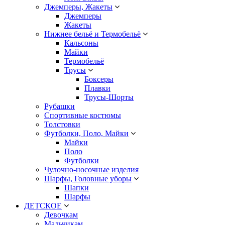
Джемперы, Жакеты
Джемперы
Жакеты
Нижнее бельё и Термобельё
Кальсоны
Майки
Термобельё
Трусы
Боксеры
Плавки
Трусы-Шорты
Рубашки
Спортивные костюмы
Толстовки
Футболки, Поло, Майки
Майки
Поло
Футболки
Чулочно-носочные изделия
Шарфы, Головные уборы
Шапки
Шарфы
ДЕТСКОЕ
Девочкам
Мальчикам