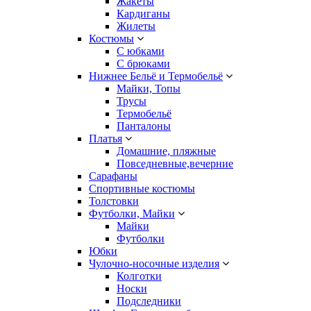
Жакеты
Кардиганы
Жилеты
Костюмы
С юбками
С брюками
Нижнее Бельё и Термобельё
Майки, Топы
Трусы
Термобельё
Панталоны
Платья
Домашние, пляжные
Повседневные,вечерние
Сарафаны
Спортивные костюмы
Толстовки
Футболки, Майки
Майки
Футболки
Юбки
Чулочно-носочные изделия
Колготки
Носки
Подследники