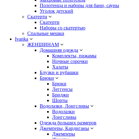
Полотенца и наборы для бани, сауны
Уголок детский
Скатерти
Скатерти
Наборы со скатертью
Спальные мешки
Ivanka
ЖЕНЩИНАМ
Домашняя одежда
Комплекты, пижамы
Ночные сорочки
Халаты
Блузки и рубашки
Брюки
Брюки
Леггенсы
Бриджи
Шорты
Водолазки, Лонгсливы
Водолазки
Лонгсливы
Одежда больших размеров
Джемперы, Кардиганы
Джемперы