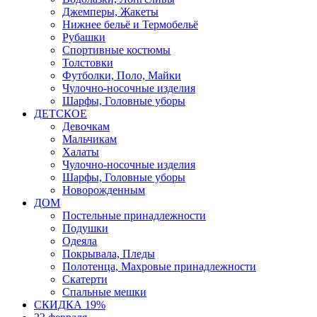
Джемперы, Жакеты
Нижнее бельё и Термобельё
Рубашки
Спортивные костюмы
Толстовки
Футболки, Поло, Майки
Чулочно-носочные изделия
Шарфы, Головные уборы
ДЕТСКОЕ
Девочкам
Мальчикам
Халаты
Чулочно-носочные изделия
Шарфы, Головные уборы
Новорожденным
ДОМ
Постельные принадлежности
Подушки
Одеяла
Покрывала, Пледы
Полотенца, Махровые принадлежности
Скатерти
Спальные мешки
СКИДКА 19%