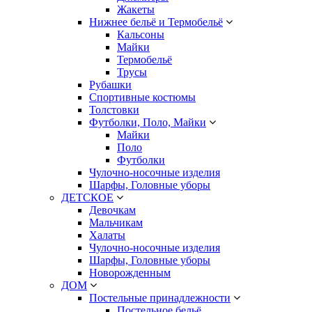
Жакеты
Нижнее бельё и Термобельё
Кальсоны
Майки
Термобельё
Трусы
Рубашки
Спортивные костюмы
Толстовки
Футболки, Поло, Майки
Майки
Поло
Футболки
Чулочно-носочные изделия
Шарфы, Головные уборы
ДЕТСКОЕ
Девочкам
Мальчикам
Халаты
Чулочно-носочные изделия
Шарфы, Головные уборы
Новорожденным
ДОМ
Постельные принадлежности
Постельное бельё