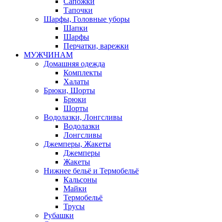
Сапожки
Тапочки
Шарфы, Головные уборы
Шапки
Шарфы
Перчатки, варежки
МУЖЧИНАМ
Домашняя одежда
Комплекты
Халаты
Брюки, Шорты
Брюки
Шорты
Водолазки, Лонгсливы
Водолазки
Лонгсливы
Джемперы, Жакеты
Джемперы
Жакеты
Нижнее бельё и Термобельё
Кальсоны
Майки
Термобельё
Трусы
Рубашки