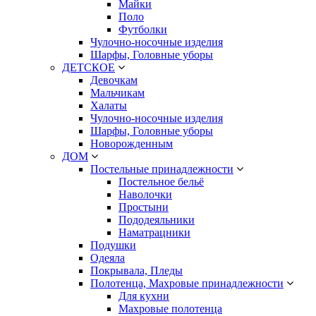
Майки
Поло
Футболки
Чулочно-носочные изделия
Шарфы, Головные уборы
ДЕТСКОЕ
Девочкам
Мальчикам
Халаты
Чулочно-носочные изделия
Шарфы, Головные уборы
Новорожденным
ДОМ
Постельные принадлежности
Постельное бельё
Наволочки
Простыни
Пододеяльники
Наматрацники
Подушки
Одеяла
Покрывала, Пледы
Полотенца, Махровые принадлежности
Для кухни
Махровые полотенца