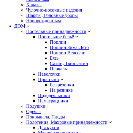
Халаты
Чулочно-носочные изделия
Шарфы, Головные уборы
Новорожденным
ДОМ
Постельные принадлежности
Постельное бельё
Поплин
Поплин Зима-Лето
Поплин Велсофт
Бязь
Сатин, Твил-сатин
Перкаль
Наволочки
Простыни
Без резинки
На резинке
Пододеяльники
Наматрацники
Подушки
Одеяла
Покрывала, Пледы
Полотенца, Махровые принадлежности
Для кухни
Махровые полотенца