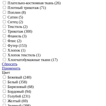
Плательно-костюмная ткань (
26
)
Плотный трикотаж (
71
)
Поплин (
8
)
Сатин (
5
)
Ситец (
2
)
Текстиль (
2
)
Трикотаж (
300
)
Фланель (
3
)
Флис (
2
)
Футер (
153
)
Хлопок (
1
)
Хлопок текстиль (
1
)
Хлопчатобумажные ткани (
17
)
Сбросить
Применить
Цвет
Бежевый (
240
)
Белый (
358
)
Бирюзовый (
68
)
Бордовый (
94
)
Голубой (
231
)
Желтый (
69
)
Зеленый (
298
)