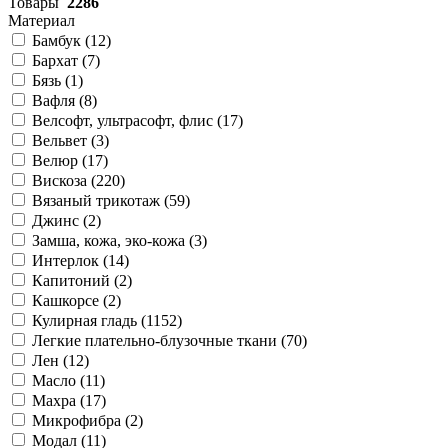
Товары
2286
Материал
Бамбук (
12
)
Бархат (
7
)
Бязь (
1
)
Вафля (
8
)
Велсофт, ультрасофт, флис (
17
)
Вельвет (
3
)
Велюр (
17
)
Вискоза (
220
)
Вязаный трикотаж (
59
)
Джинс (
2
)
Замша, кожа, эко-кожа (
3
)
Интерлок (
14
)
Капитоний (
2
)
Кашкорсе (
2
)
Кулирная гладь (
1152
)
Легкие плательно-блузочные ткани (
70
)
Лен (
12
)
Масло (
11
)
Махра (
17
)
Микрофибра (
2
)
Модал (
11
)