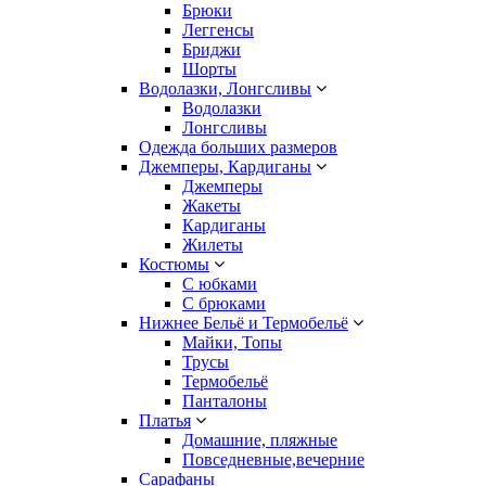
Брюки
Леггенсы
Бриджи
Шорты
Водолазки, Лонгсливы
Водолазки
Лонгсливы
Одежда больших размеров
Джемперы, Кардиганы
Джемперы
Жакеты
Кардиганы
Жилеты
Костюмы
С юбками
С брюками
Нижнее Бельё и Термобельё
Майки, Топы
Трусы
Термобельё
Панталоны
Платья
Домашние, пляжные
Повседневные,вечерние
Сарафаны