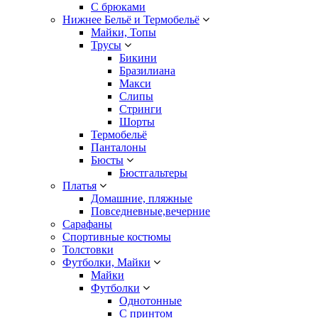
С брюками
Нижнее Бельё и Термобельё
Майки, Топы
Трусы
Бикини
Бразилиана
Макси
Слипы
Стринги
Шорты
Термобельё
Панталоны
Бюсты
Бюстгальтеры
Платья
Домашние, пляжные
Повседневные,вечерние
Сарафаны
Спортивные костюмы
Толстовки
Футболки, Майки
Майки
Футболки
Однотонные
С принтом