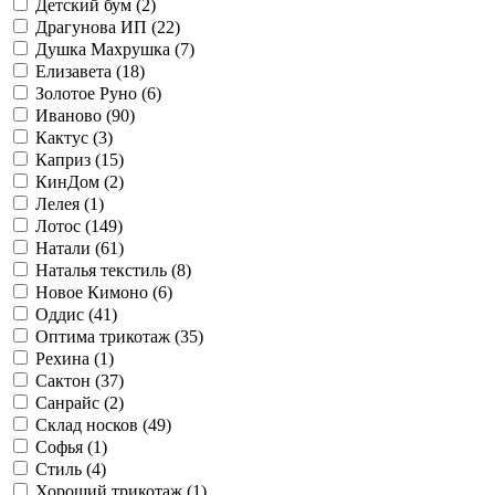
Детский бум (
2
)
Драгунова ИП (
22
)
Душка Махрушка (
7
)
Елизавета (
18
)
Золотое Руно (
6
)
Иваново (
90
)
Кактус (
3
)
Каприз (
15
)
КинДом (
2
)
Лелея (
1
)
Лотос (
149
)
Натали (
61
)
Наталья текстиль (
8
)
Новое Кимоно (
6
)
Оддис (
41
)
Оптима трикотаж (
35
)
Рехина (
1
)
Сактон (
37
)
Санрайс (
2
)
Склад носков (
49
)
Софья (
1
)
Стиль (
4
)
Хороший трикотаж (
1
)