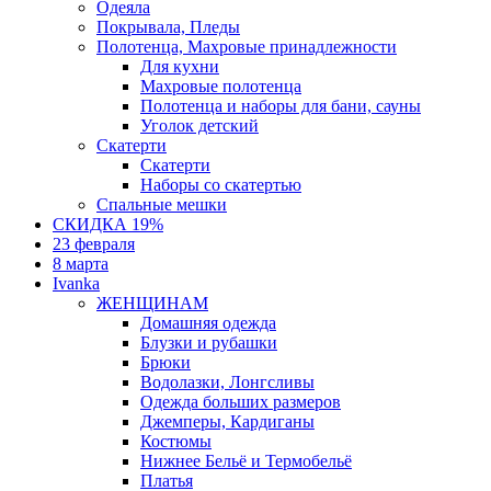
Одеяла
Покрывала, Пледы
Полотенца, Махровые принадлежности
Для кухни
Махровые полотенца
Полотенца и наборы для бани, сауны
Уголок детский
Скатерти
Скатерти
Наборы со скатертью
Спальные мешки
СКИДКА 19%
23 февраля
8 марта
Ivanka
ЖЕНЩИНАМ
Домашняя одежда
Блузки и рубашки
Брюки
Водолазки, Лонгсливы
Одежда больших размеров
Джемперы, Кардиганы
Костюмы
Нижнее Бельё и Термобельё
Платья