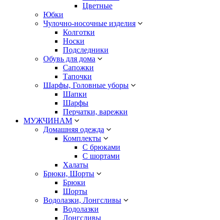
Цветные
Юбки
Чулочно-носочные изделия
Колготки
Носки
Подследники
Обувь для дома
Сапожки
Тапочки
Шарфы, Головные уборы
Шапки
Шарфы
Перчатки, варежки
МУЖЧИНАМ
Домашняя одежда
Комплекты
С брюками
С шортами
Халаты
Брюки, Шорты
Брюки
Шорты
Водолазки, Лонгсливы
Водолазки
Лонгсливы