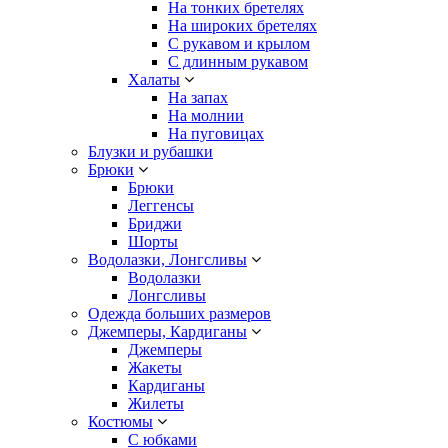
На тонких бретелях
На широких бретелях
С рукавом и крылом
С длинным рукавом
Халаты
На запах
На молнии
На пуговицах
Блузки и рубашки
Брюки
Брюки
Леггенсы
Бриджи
Шорты
Водолазки, Лонгсливы
Водолазки
Лонгсливы
Одежда больших размеров
Джемперы, Кардиганы
Джемперы
Жакеты
Кардиганы
Жилеты
Костюмы
С юбками