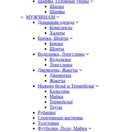
Шарфы, Головные уборы
Шапки
Шарфы
МУЖЧИНАМ
Домашняя одежда
Комплекты
Халаты
Брюки, Шорты
Брюки
Шорты
Водолазки, Лонгсливы
Водолазки
Лонгсливы
Джемперы, Жакеты
Джемперы
Жакеты
Нижнее бельё и Термобельё
Кальсоны
Майки
Термобельё
Трусы
Рубашки
Спортивные костюмы
Толстовки
Футболки, Поло, Майки