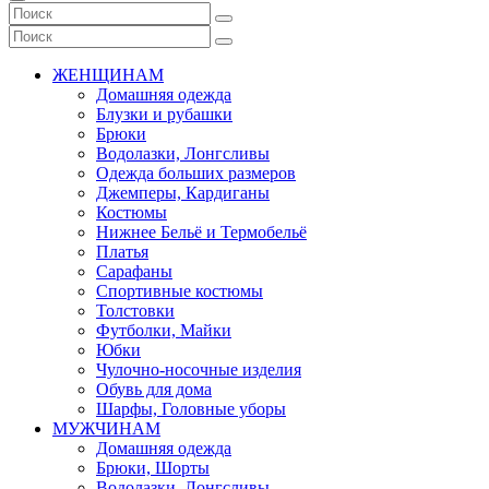
ЖЕНЩИНАМ
Домашняя одежда
Блузки и рубашки
Брюки
Водолазки, Лонгсливы
Одежда больших размеров
Джемперы, Кардиганы
Костюмы
Нижнее Бельё и Термобельё
Платья
Сарафаны
Спортивные костюмы
Толстовки
Футболки, Майки
Юбки
Чулочно-носочные изделия
Обувь для дома
Шарфы, Головные уборы
МУЖЧИНАМ
Домашняя одежда
Брюки, Шорты
Водолазки, Лонгсливы