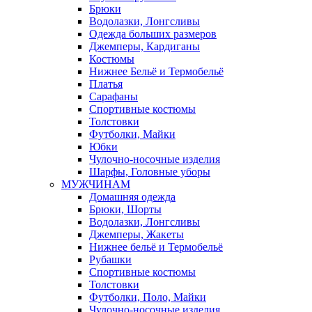
Брюки
Водолазки, Лонгсливы
Одежда больших размеров
Джемперы, Кардиганы
Костюмы
Нижнее Бельё и Термобельё
Платья
Сарафаны
Спортивные костюмы
Толстовки
Футболки, Майки
Юбки
Чулочно-носочные изделия
Шарфы, Головные уборы
МУЖЧИНАМ
Домашняя одежда
Брюки, Шорты
Водолазки, Лонгсливы
Джемперы, Жакеты
Нижнее бельё и Термобельё
Рубашки
Спортивные костюмы
Толстовки
Футболки, Поло, Майки
Чулочно-носочные изделия