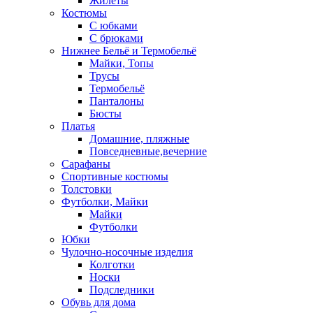
Жилеты
Костюмы
С юбками
С брюками
Нижнее Бельё и Термобельё
Майки, Топы
Трусы
Термобельё
Панталоны
Бюсты
Платья
Домашние, пляжные
Повседневные,вечерние
Сарафаны
Спортивные костюмы
Толстовки
Футболки, Майки
Майки
Футболки
Юбки
Чулочно-носочные изделия
Колготки
Носки
Подследники
Обувь для дома