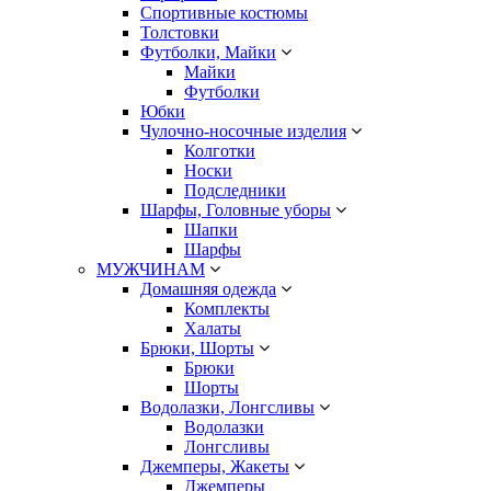
Спортивные костюмы
Толстовки
Футболки, Майки
Майки
Футболки
Юбки
Чулочно-носочные изделия
Колготки
Носки
Подследники
Шарфы, Головные уборы
Шапки
Шарфы
МУЖЧИНАМ
Домашняя одежда
Комплекты
Халаты
Брюки, Шорты
Брюки
Шорты
Водолазки, Лонгсливы
Водолазки
Лонгсливы
Джемперы, Жакеты
Джемперы