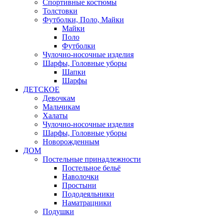
Спортивные костюмы
Толстовки
Футболки, Поло, Майки
Майки
Поло
Футболки
Чулочно-носочные изделия
Шарфы, Головные уборы
Шапки
Шарфы
ДЕТСКОЕ
Девочкам
Мальчикам
Халаты
Чулочно-носочные изделия
Шарфы, Головные уборы
Новорожденным
ДОМ
Постельные принадлежности
Постельное бельё
Наволочки
Простыни
Пододеяльники
Наматрацники
Подушки