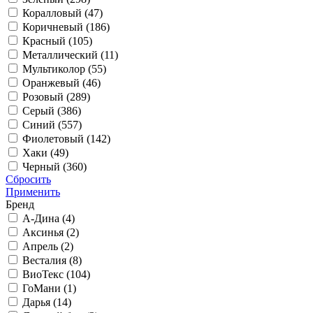
Коралловый (
47
)
Коричневый (
186
)
Красный (
105
)
Металлический (
11
)
Мультиколор (
55
)
Оранжевый (
46
)
Розовый (
289
)
Серый (
386
)
Синий (
557
)
Фиолетовый (
142
)
Хаки (
49
)
Черный (
360
)
Сбросить
Применить
Бренд
А-Дина (
4
)
Аксинья (
2
)
Апрель (
2
)
Весталия (
8
)
ВиоТекс (
104
)
ГоМани (
1
)
Дарья (
14
)