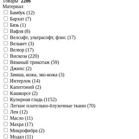
Товары
2286
Материал
Бамбук (
12
)
Бархат (
7
)
Бязь (
1
)
Вафля (
8
)
Велсофт, ультрасофт, флис (
17
)
Вельвет (
3
)
Велюр (
17
)
Вискоза (
220
)
Вязаный трикотаж (
59
)
Джинс (
2
)
Замша, кожа, эко-кожа (
3
)
Интерлок (
14
)
Капитоний (
2
)
Кашкорсе (
2
)
Кулирная гладь (
1152
)
Легкие плательно-блузочные ткани (
70
)
Лен (
12
)
Масло (
11
)
Махра (
17
)
Микрофибра (
2
)
Модал (
11
)