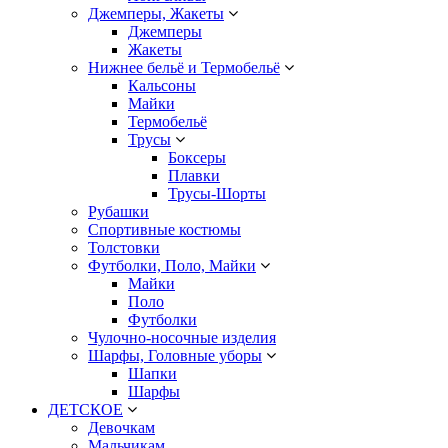
Джемперы, Жакеты
Джемперы
Жакеты
Нижнее бельё и Термобельё
Кальсоны
Майки
Термобельё
Трусы
Боксеры
Плавки
Трусы-Шорты
Рубашки
Спортивные костюмы
Толстовки
Футболки, Поло, Майки
Майки
Поло
Футболки
Чулочно-носочные изделия
Шарфы, Головные уборы
Шапки
Шарфы
ДЕТСКОЕ
Девочкам
Мальчикам