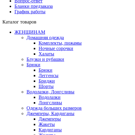
Вопрос-ответ
Бланки предзаказа
График работы
Каталог товаров
ЖЕНЩИНАМ
Домашняя одежда
Комплекты, пижамы
Ночные сорочки
Халаты
Блузки и рубашки
Брюки
Брюки
Леггенсы
Бриджи
Шорты
Водолазки, Лонгсливы
Водолазки
Лонгсливы
Одежда больших размеров
Джемперы, Кардиганы
Джемперы
Жакеты
Кардиганы