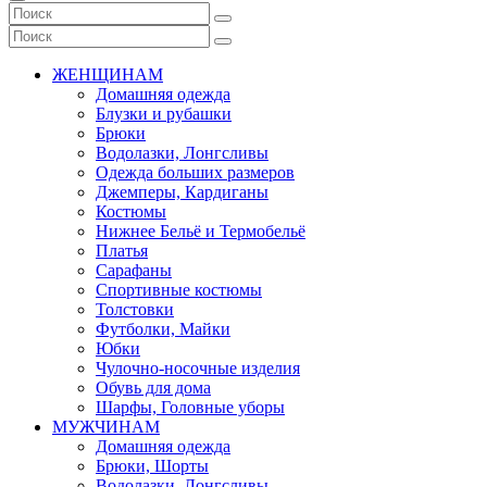
ЖЕНЩИНАМ
Домашняя одежда
Блузки и рубашки
Брюки
Водолазки, Лонгсливы
Одежда больших размеров
Джемперы, Кардиганы
Костюмы
Нижнее Бельё и Термобельё
Платья
Сарафаны
Спортивные костюмы
Толстовки
Футболки, Майки
Юбки
Чулочно-носочные изделия
Обувь для дома
Шарфы, Головные уборы
МУЖЧИНАМ
Домашняя одежда
Брюки, Шорты
Водолазки, Лонгсливы