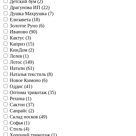
Детский бум (
2
)
Драгунова ИП (
22
)
Душка Махрушка (
7
)
Елизавета (
18
)
Золотое Руно (
6
)
Иваново (
90
)
Кактус (
3
)
Каприз (
15
)
КинДом (
2
)
Лелея (
1
)
Лотос (
149
)
Натали (
61
)
Наталья текстиль (
8
)
Новое Кимоно (
6
)
Оддис (
41
)
Оптима трикотаж (
35
)
Рехина (
1
)
Сактон (
37
)
Санрайс (
2
)
Склад носков (
49
)
Софья (
1
)
Стиль (
4
)
Хороший трикотаж (
1
)