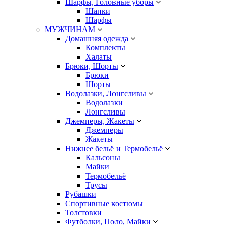
Шарфы, Головные уборы
Шапки
Шарфы
МУЖЧИНАМ
Домашняя одежда
Комплекты
Халаты
Брюки, Шорты
Брюки
Шорты
Водолазки, Лонгсливы
Водолазки
Лонгсливы
Джемперы, Жакеты
Джемперы
Жакеты
Нижнее бельё и Термобельё
Кальсоны
Майки
Термобельё
Трусы
Рубашки
Спортивные костюмы
Толстовки
Футболки, Поло, Майки