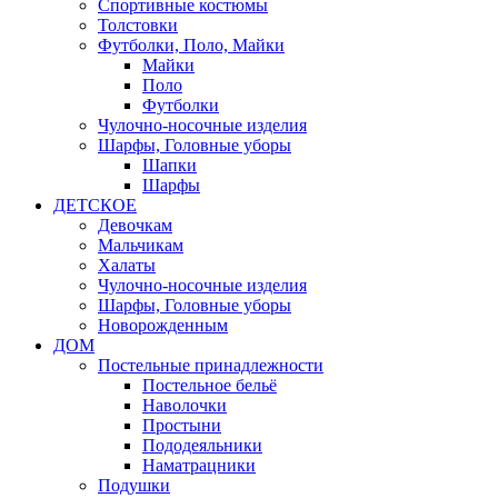
Спортивные костюмы
Толстовки
Футболки, Поло, Майки
Майки
Поло
Футболки
Чулочно-носочные изделия
Шарфы, Головные уборы
Шапки
Шарфы
ДЕТСКОЕ
Девочкам
Мальчикам
Халаты
Чулочно-носочные изделия
Шарфы, Головные уборы
Новорожденным
ДОМ
Постельные принадлежности
Постельное бельё
Наволочки
Простыни
Пододеяльники
Наматрацники
Подушки