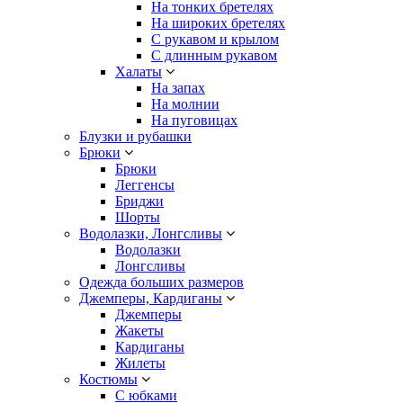
На тонких бретелях
На широких бретелях
С рукавом и крылом
С длинным рукавом
Халаты
На запах
На молнии
На пуговицах
Блузки и рубашки
Брюки
Брюки
Леггенсы
Бриджи
Шорты
Водолазки, Лонгсливы
Водолазки
Лонгсливы
Одежда больших размеров
Джемперы, Кардиганы
Джемперы
Жакеты
Кардиганы
Жилеты
Костюмы
С юбками