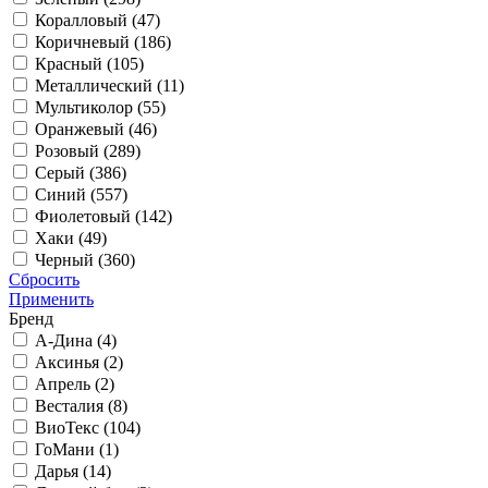
Коралловый (
47
)
Коричневый (
186
)
Красный (
105
)
Металлический (
11
)
Мультиколор (
55
)
Оранжевый (
46
)
Розовый (
289
)
Серый (
386
)
Синий (
557
)
Фиолетовый (
142
)
Хаки (
49
)
Черный (
360
)
Сбросить
Применить
Бренд
А-Дина (
4
)
Аксинья (
2
)
Апрель (
2
)
Весталия (
8
)
ВиоТекс (
104
)
ГоМани (
1
)
Дарья (
14
)