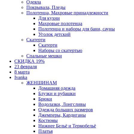
Одеяла
Покрывала, Пледы
Полотенца, Махровые принадлежности
Для кухни
Махровые полотенца
Полотенца и наборы для бани, сауны
Уголок детский
Скатерти
Скатерти
Наборы со скатертью
Спальные мешки
СКИДКА 19%
23 февраля
8 марта
Ivanka
ЖЕНЩИНАМ
Домашняя одежда
Блузки и рубашки
Брюки
Водолазки, Лонгсливы
Одежда больших размеров
Джемперы, Кардиганы
Костюмы
Нижнее Бельё и Термобельё
Платья