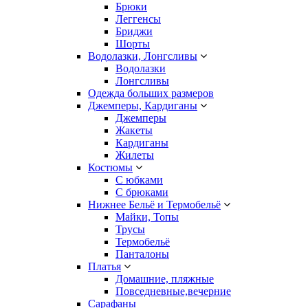
Брюки
Леггенсы
Бриджи
Шорты
Водолазки, Лонгсливы
Водолазки
Лонгсливы
Одежда больших размеров
Джемперы, Кардиганы
Джемперы
Жакеты
Кардиганы
Жилеты
Костюмы
С юбками
С брюками
Нижнее Бельё и Термобельё
Майки, Топы
Трусы
Термобельё
Панталоны
Платья
Домашние, пляжные
Повседневные,вечерние
Сарафаны