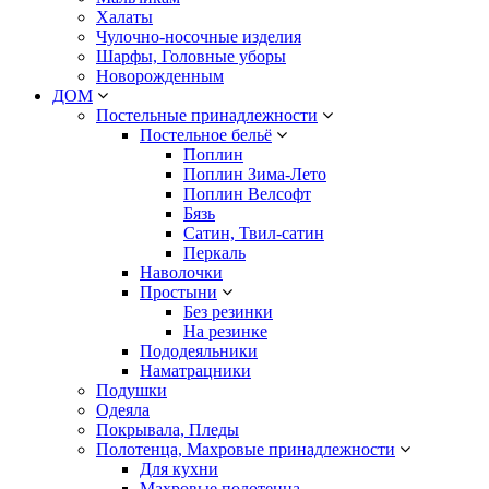
Халаты
Чулочно-носочные изделия
Шарфы, Головные уборы
Новорожденным
ДОМ
Постельные принадлежности
Постельное бельё
Поплин
Поплин Зима-Лето
Поплин Велсофт
Бязь
Сатин, Твил-сатин
Перкаль
Наволочки
Простыни
Без резинки
На резинке
Пододеяльники
Наматрацники
Подушки
Одеяла
Покрывала, Пледы
Полотенца, Махровые принадлежности
Для кухни
Махровые полотенца