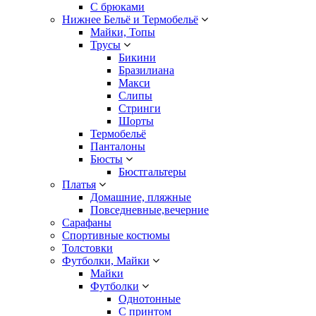
С брюками
Нижнее Бельё и Термобельё
Майки, Топы
Трусы
Бикини
Бразилиана
Макси
Слипы
Стринги
Шорты
Термобельё
Панталоны
Бюсты
Бюстгальтеры
Платья
Домашние, пляжные
Повседневные,вечерние
Сарафаны
Спортивные костюмы
Толстовки
Футболки, Майки
Майки
Футболки
Однотонные
С принтом