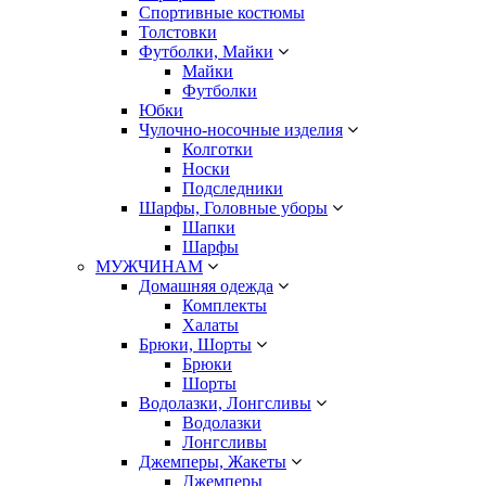
Спортивные костюмы
Толстовки
Футболки, Майки
Майки
Футболки
Юбки
Чулочно-носочные изделия
Колготки
Носки
Подследники
Шарфы, Головные уборы
Шапки
Шарфы
МУЖЧИНАМ
Домашняя одежда
Комплекты
Халаты
Брюки, Шорты
Брюки
Шорты
Водолазки, Лонгсливы
Водолазки
Лонгсливы
Джемперы, Жакеты
Джемперы