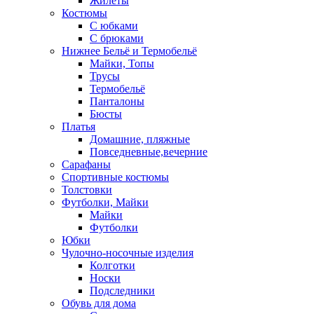
Жилеты
Костюмы
С юбками
С брюками
Нижнее Бельё и Термобельё
Майки, Топы
Трусы
Термобельё
Панталоны
Бюсты
Платья
Домашние, пляжные
Повседневные,вечерние
Сарафаны
Спортивные костюмы
Толстовки
Футболки, Майки
Майки
Футболки
Юбки
Чулочно-носочные изделия
Колготки
Носки
Подследники
Обувь для дома