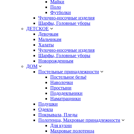
Майки
Поло
Футболки
Чулочно-носочные изделия
Шарфы, Головные уборы
ДЕТСКОЕ
Девочкам
Мальчикам
Халаты
Чулочно-носочные изделия
Шарфы, Головные уборы
Новорожденным
ДОМ
Постельные принадлежности
Постельное бельё
Наволочки
Простыни
Пододеяльники
Наматрацники
Подушки
Одеяла
Покрывала, Пледы
Полотенца, Махровые принадлежности
Для кухни
Махровые полотенца