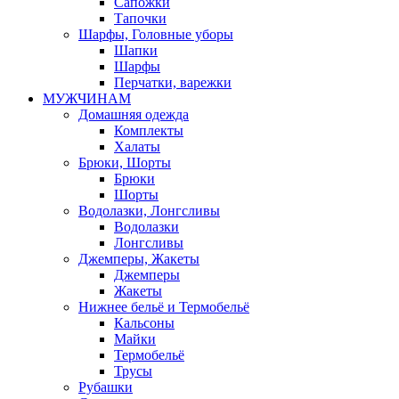
Сапожки
Тапочки
Шарфы, Головные уборы
Шапки
Шарфы
Перчатки, варежки
МУЖЧИНАМ
Домашняя одежда
Комплекты
Халаты
Брюки, Шорты
Брюки
Шорты
Водолазки, Лонгсливы
Водолазки
Лонгсливы
Джемперы, Жакеты
Джемперы
Жакеты
Нижнее бельё и Термобельё
Кальсоны
Майки
Термобельё
Трусы
Рубашки