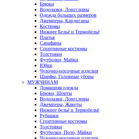
Брюки
Водолазки, Лонгсливы
Одежда больших размеров
Джемперы, Кардиганы
Костюмы
Нижнее Бельё и Термобельё
Платья
Сарафаны
Спортивные костюмы
Толстовки
Футболки, Майки
Юбки
Чулочно-носочные изделия
Шарфы, Головные уборы
МУЖЧИНАМ
Домашняя одежда
Брюки, Шорты
Водолазки, Лонгсливы
Джемперы, Жакеты
Нижнее бельё и Термобельё
Рубашки
Спортивные костюмы
Толстовки
Футболки, Поло, Майки
Чулочно-носочные изделия