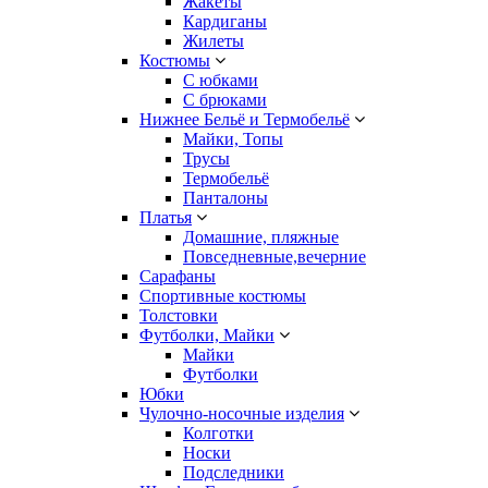
Жакеты
Кардиганы
Жилеты
Костюмы
С юбками
С брюками
Нижнее Бельё и Термобельё
Майки, Топы
Трусы
Термобельё
Панталоны
Платья
Домашние, пляжные
Повседневные,вечерние
Сарафаны
Спортивные костюмы
Толстовки
Футболки, Майки
Майки
Футболки
Юбки
Чулочно-носочные изделия
Колготки
Носки
Подследники