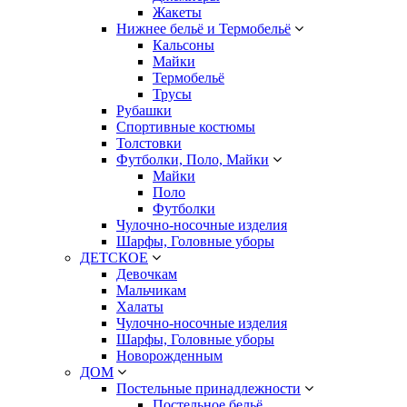
Жакеты
Нижнее бельё и Термобельё
Кальсоны
Майки
Термобельё
Трусы
Рубашки
Спортивные костюмы
Толстовки
Футболки, Поло, Майки
Майки
Поло
Футболки
Чулочно-носочные изделия
Шарфы, Головные уборы
ДЕТСКОЕ
Девочкам
Мальчикам
Халаты
Чулочно-носочные изделия
Шарфы, Головные уборы
Новорожденным
ДОМ
Постельные принадлежности
Постельное бельё