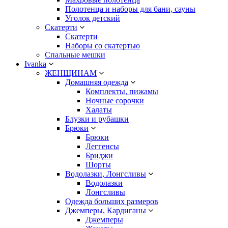
Полотенца и наборы для бани, сауны
Уголок детский
Скатерти
Скатерти
Наборы со скатертью
Спальные мешки
Ivanka
ЖЕНЩИНАМ
Домашняя одежда
Комплекты, пижамы
Ночные сорочки
Халаты
Блузки и рубашки
Брюки
Брюки
Леггенсы
Бриджи
Шорты
Водолазки, Лонгсливы
Водолазки
Лонгсливы
Одежда больших размеров
Джемперы, Кардиганы
Джемперы