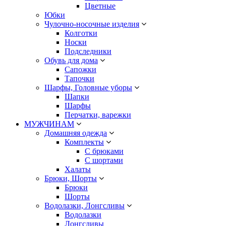
Цветные
Юбки
Чулочно-носочные изделия
Колготки
Носки
Подследники
Обувь для дома
Сапожки
Тапочки
Шарфы, Головные уборы
Шапки
Шарфы
Перчатки, варежки
МУЖЧИНАМ
Домашняя одежда
Комплекты
С брюками
С шортами
Халаты
Брюки, Шорты
Брюки
Шорты
Водолазки, Лонгсливы
Водолазки
Лонгсливы