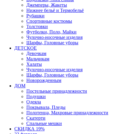
Джемперы, Жакеты
Нижнее бельё и Термобельё
Рубашки
Спортивные костюмы
Толстовки
Футболки, Поло, Майки
Чулочно-носочные изделия
Шарфы, Головные уборы
ДЕТСКОЕ
Девочкам
Мальчикам
Халаты
Чулочно-носочные изделия
Шарфы, Головные уборы
Новорожденным
ДОМ
Постельные принадлежности
Подушки
Одеяла
Покрывала, Пледы
Полотенца, Махровые принадлежности
Скатерти
Спальные мешки
СКИДКА 19%