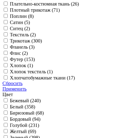
Плательно-костюмная ткань (
26
)
Плотный трикотаж (
71
)
Поплин (
8
)
Сатин (
5
)
Ситец (
2
)
Текстиль (
2
)
Трикотаж (
300
)
Фланель (
3
)
Флис (
2
)
Футер (
153
)
Хлопок (
1
)
Хлопок текстиль (
1
)
Хлопчатобумажные ткани (
17
)
Сбросить
Применить
Цвет
Бежевый (
240
)
Белый (
358
)
Бирюзовый (
68
)
Бордовый (
94
)
Голубой (
231
)
Желтый (
69
)
Зеленый (
298
)