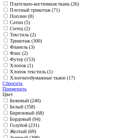
Плательно-костюмная ткань (
26
)
Плотный трикотаж (
71
)
Поплин (
8
)
Сатин (
5
)
Ситец (
2
)
Текстиль (
2
)
Трикотаж (
300
)
Фланель (
3
)
Флис (
2
)
Футер (
153
)
Хлопок (
1
)
Хлопок текстиль (
1
)
Хлопчатобумажные ткани (
17
)
Сбросить
Применить
Цвет
Бежевый (
240
)
Белый (
358
)
Бирюзовый (
68
)
Бордовый (
94
)
Голубой (
231
)
Желтый (
69
)
Зеленый (
298
)