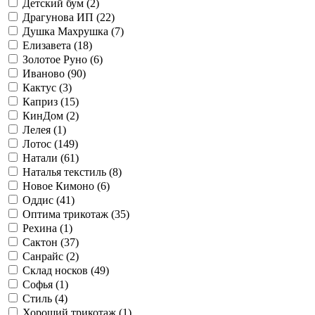
Детский бум (
2
)
Драгунова ИП (
22
)
Душка Махрушка (
7
)
Елизавета (
18
)
Золотое Руно (
6
)
Иваново (
90
)
Кактус (
3
)
Каприз (
15
)
КинДом (
2
)
Лелея (
1
)
Лотос (
149
)
Натали (
61
)
Наталья текстиль (
8
)
Новое Кимоно (
6
)
Оддис (
41
)
Оптима трикотаж (
35
)
Рехина (
1
)
Сактон (
37
)
Санрайс (
2
)
Склад носков (
49
)
Софья (
1
)
Стиль (
4
)
Хороший трикотаж (
1
)