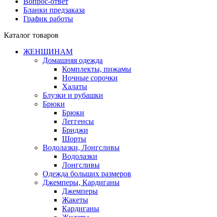
Вопрос-ответ
Бланки предзаказа
График работы
Каталог товаров
ЖЕНЩИНАМ
Домашняя одежда
Комплекты, пижамы
Ночные сорочки
Халаты
Блузки и рубашки
Брюки
Брюки
Леггенсы
Бриджи
Шорты
Водолазки, Лонгсливы
Водолазки
Лонгсливы
Одежда больших размеров
Джемперы, Кардиганы
Джемперы
Жакеты
Кардиганы