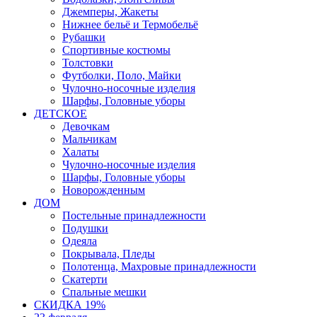
Джемперы, Жакеты
Нижнее бельё и Термобельё
Рубашки
Спортивные костюмы
Толстовки
Футболки, Поло, Майки
Чулочно-носочные изделия
Шарфы, Головные уборы
ДЕТСКОЕ
Девочкам
Мальчикам
Халаты
Чулочно-носочные изделия
Шарфы, Головные уборы
Новорожденным
ДОМ
Постельные принадлежности
Подушки
Одеяла
Покрывала, Пледы
Полотенца, Махровые принадлежности
Скатерти
Спальные мешки
СКИДКА 19%