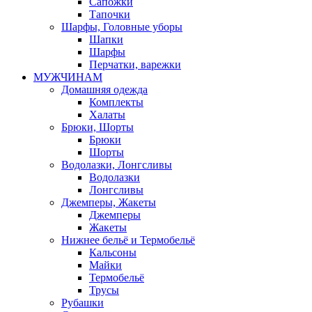
Сапожки
Тапочки
Шарфы, Головные уборы
Шапки
Шарфы
Перчатки, варежки
МУЖЧИНАМ
Домашняя одежда
Комплекты
Халаты
Брюки, Шорты
Брюки
Шорты
Водолазки, Лонгсливы
Водолазки
Лонгсливы
Джемперы, Жакеты
Джемперы
Жакеты
Нижнее бельё и Термобельё
Кальсоны
Майки
Термобельё
Трусы
Рубашки