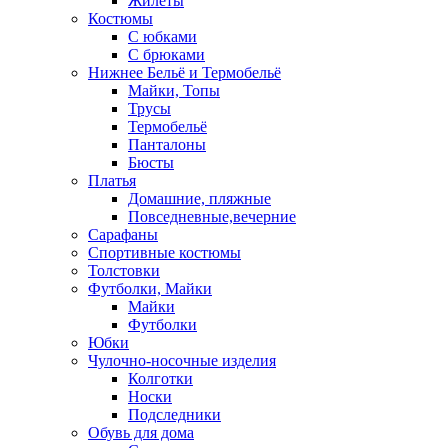
Жилеты
Костюмы
С юбками
С брюками
Нижнее Бельё и Термобельё
Майки, Топы
Трусы
Термобельё
Панталоны
Бюсты
Платья
Домашние, пляжные
Повседневные,вечерние
Сарафаны
Спортивные костюмы
Толстовки
Футболки, Майки
Майки
Футболки
Юбки
Чулочно-носочные изделия
Колготки
Носки
Подследники
Обувь для дома