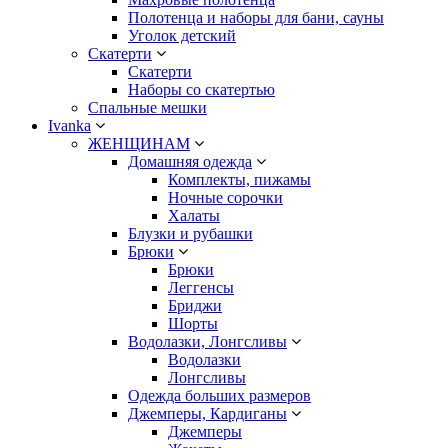
Полотенца и наборы для бани, сауны
Уголок детский
Скатерти
Скатерти
Наборы со скатертью
Спальные мешки
Ivanka
ЖЕНЩИНАМ
Домашняя одежда
Комплекты, пижамы
Ночные сорочки
Халаты
Блузки и рубашки
Брюки
Брюки
Леггенсы
Бриджи
Шорты
Водолазки, Лонгсливы
Водолазки
Лонгсливы
Одежда больших размеров
Джемперы, Кардиганы
Джемперы