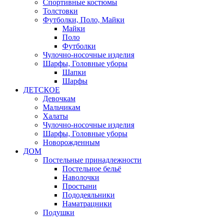
Спортивные костюмы
Толстовки
Футболки, Поло, Майки
Майки
Поло
Футболки
Чулочно-носочные изделия
Шарфы, Головные уборы
Шапки
Шарфы
ДЕТСКОЕ
Девочкам
Мальчикам
Халаты
Чулочно-носочные изделия
Шарфы, Головные уборы
Новорожденным
ДОМ
Постельные принадлежности
Постельное бельё
Наволочки
Простыни
Пододеяльники
Наматрацники
Подушки