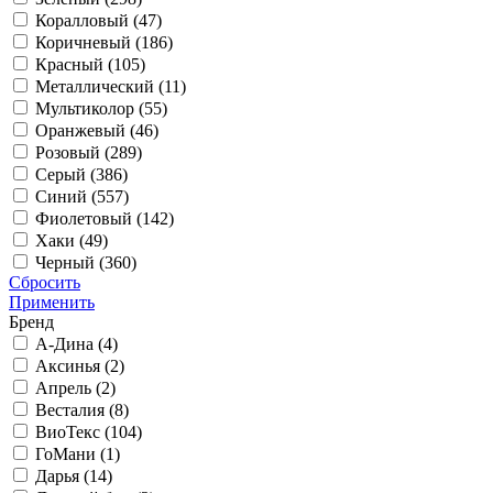
Коралловый (
47
)
Коричневый (
186
)
Красный (
105
)
Металлический (
11
)
Мультиколор (
55
)
Оранжевый (
46
)
Розовый (
289
)
Серый (
386
)
Синий (
557
)
Фиолетовый (
142
)
Хаки (
49
)
Черный (
360
)
Сбросить
Применить
Бренд
А-Дина (
4
)
Аксинья (
2
)
Апрель (
2
)
Весталия (
8
)
ВиоТекс (
104
)
ГоМани (
1
)
Дарья (
14
)