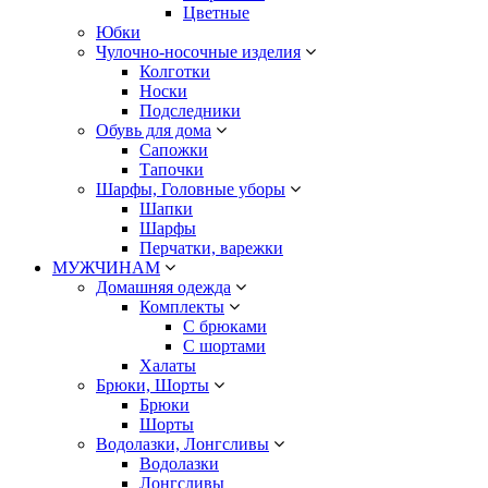
Цветные
Юбки
Чулочно-носочные изделия
Колготки
Носки
Подследники
Обувь для дома
Сапожки
Тапочки
Шарфы, Головные уборы
Шапки
Шарфы
Перчатки, варежки
МУЖЧИНАМ
Домашняя одежда
Комплекты
С брюками
С шортами
Халаты
Брюки, Шорты
Брюки
Шорты
Водолазки, Лонгсливы
Водолазки
Лонгсливы