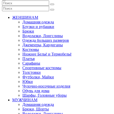
ЖЕНЩИНАМ
Домашняя одежда
Блузки и рубашки
Брюки
Водолазки, Лонгсливы
Одежда больших размеров
Джемперы, Кардиганы
Костюмы
Нижнее Бельё и Термобельё
Платья
Сарафаны
Спортивные костюмы
Толстовки
Футболки, Майки
Юбки
Чулочно-носочные изделия
Обувь для дома
Шарфы, Головные уборы
МУЖЧИНАМ
Домашняя одежда
Брюки, Шорты
Водолазки, Лонгсливы