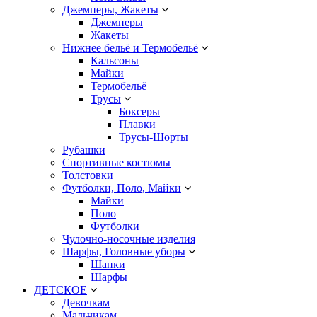
Джемперы, Жакеты
Джемперы
Жакеты
Нижнее бельё и Термобельё
Кальсоны
Майки
Термобельё
Трусы
Боксеры
Плавки
Трусы-Шорты
Рубашки
Спортивные костюмы
Толстовки
Футболки, Поло, Майки
Майки
Поло
Футболки
Чулочно-носочные изделия
Шарфы, Головные уборы
Шапки
Шарфы
ДЕТСКОЕ
Девочкам
Мальчикам