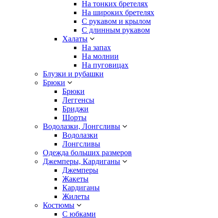
На тонких бретелях
На широких бретелях
С рукавом и крылом
С длинным рукавом
Халаты
На запах
На молнии
На пуговицах
Блузки и рубашки
Брюки
Брюки
Леггенсы
Бриджи
Шорты
Водолазки, Лонгсливы
Водолазки
Лонгсливы
Одежда больших размеров
Джемперы, Кардиганы
Джемперы
Жакеты
Кардиганы
Жилеты
Костюмы
С юбками