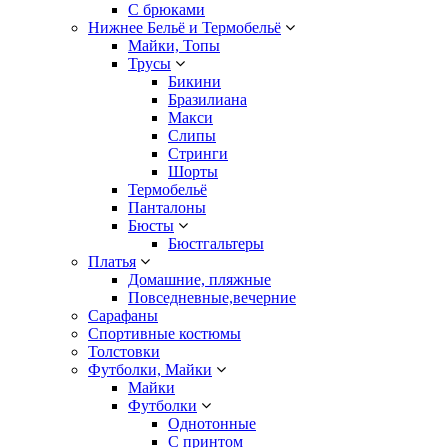
С брюками
Нижнее Бельё и Термобельё
Майки, Топы
Трусы
Бикини
Бразилиана
Макси
Слипы
Стринги
Шорты
Термобельё
Панталоны
Бюсты
Бюстгальтеры
Платья
Домашние, пляжные
Повседневные,вечерние
Сарафаны
Спортивные костюмы
Толстовки
Футболки, Майки
Майки
Футболки
Однотонные
С принтом