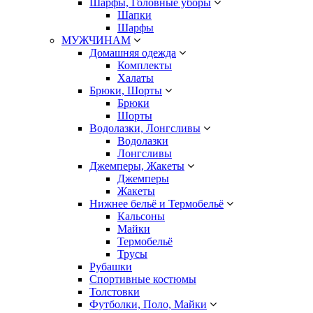
Шарфы, Головные уборы
Шапки
Шарфы
МУЖЧИНАМ
Домашняя одежда
Комплекты
Халаты
Брюки, Шорты
Брюки
Шорты
Водолазки, Лонгсливы
Водолазки
Лонгсливы
Джемперы, Жакеты
Джемперы
Жакеты
Нижнее бельё и Термобельё
Кальсоны
Майки
Термобельё
Трусы
Рубашки
Спортивные костюмы
Толстовки
Футболки, Поло, Майки