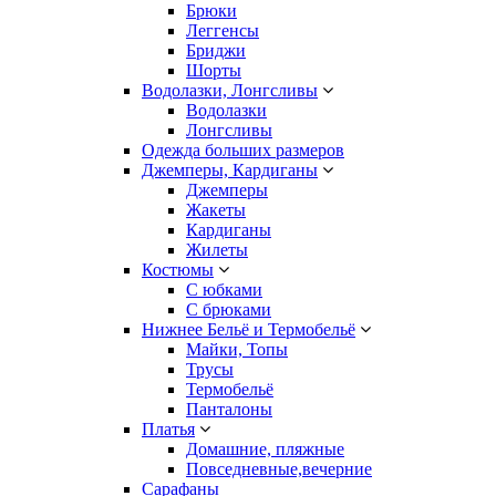
Брюки
Леггенсы
Бриджи
Шорты
Водолазки, Лонгсливы
Водолазки
Лонгсливы
Одежда больших размеров
Джемперы, Кардиганы
Джемперы
Жакеты
Кардиганы
Жилеты
Костюмы
С юбками
С брюками
Нижнее Бельё и Термобельё
Майки, Топы
Трусы
Термобельё
Панталоны
Платья
Домашние, пляжные
Повседневные,вечерние
Сарафаны