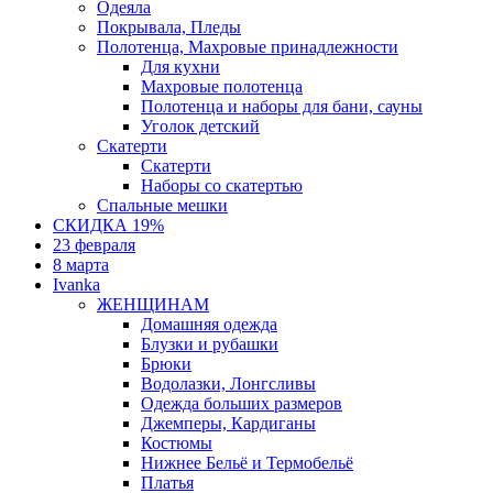
Одеяла
Покрывала, Пледы
Полотенца, Махровые принадлежности
Для кухни
Махровые полотенца
Полотенца и наборы для бани, сауны
Уголок детский
Скатерти
Скатерти
Наборы со скатертью
Спальные мешки
СКИДКА 19%
23 февраля
8 марта
Ivanka
ЖЕНЩИНАМ
Домашняя одежда
Блузки и рубашки
Брюки
Водолазки, Лонгсливы
Одежда больших размеров
Джемперы, Кардиганы
Костюмы
Нижнее Бельё и Термобельё
Платья