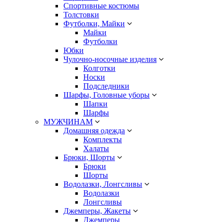
Спортивные костюмы
Толстовки
Футболки, Майки
Майки
Футболки
Юбки
Чулочно-носочные изделия
Колготки
Носки
Подследники
Шарфы, Головные уборы
Шапки
Шарфы
МУЖЧИНАМ
Домашняя одежда
Комплекты
Халаты
Брюки, Шорты
Брюки
Шорты
Водолазки, Лонгсливы
Водолазки
Лонгсливы
Джемперы, Жакеты
Джемперы