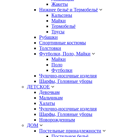
Жакеты
Нижнее бельё и Термобельё
Кальсоны
Майки
Термобельё
Трусы
Рубашки
Спортивные костюмы
Толстовки
Футболки, Поло, Майки
Майки
Поло
Футболки
Чулочно-носочные изделия
Шарфы, Головные уборы
ДЕТСКОЕ
Девочкам
Мальчикам
Халаты
Чулочно-носочные изделия
Шарфы, Головные уборы
Новорожденным
ДОМ
Постельные принадлежности
Постельное бельё