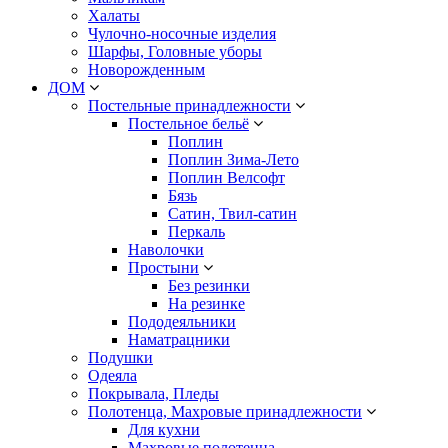
Халаты
Чулочно-носочные изделия
Шарфы, Головные уборы
Новорожденным
ДОМ
Постельные принадлежности
Постельное бельё
Поплин
Поплин Зима-Лето
Поплин Велсофт
Бязь
Сатин, Твил-сатин
Перкаль
Наволочки
Простыни
Без резинки
На резинке
Пододеяльники
Наматрацники
Подушки
Одеяла
Покрывала, Пледы
Полотенца, Махровые принадлежности
Для кухни
Махровые полотенца