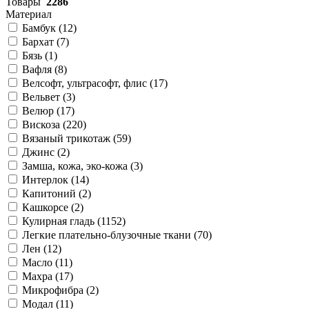
Товары
2286
Материал
Бамбук (
12
)
Бархат (
7
)
Бязь (
1
)
Вафля (
8
)
Велсофт, ультрасофт, флис (
17
)
Вельвет (
3
)
Велюр (
17
)
Вискоза (
220
)
Вязаный трикотаж (
59
)
Джинс (
2
)
Замша, кожа, эко-кожа (
3
)
Интерлок (
14
)
Капитоний (
2
)
Кашкорсе (
2
)
Кулирная гладь (
1152
)
Легкие плательно-блузочные ткани (
70
)
Лен (
12
)
Масло (
11
)
Махра (
17
)
Микрофибра (
2
)
Модал (
11
)