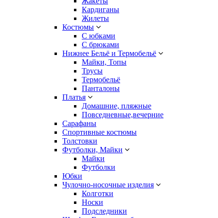
Жакеты
Кардиганы
Жилеты
Костюмы
С юбками
С брюками
Нижнее Бельё и Термобельё
Майки, Топы
Трусы
Термобельё
Панталоны
Платья
Домашние, пляжные
Повседневные,вечерние
Сарафаны
Спортивные костюмы
Толстовки
Футболки, Майки
Майки
Футболки
Юбки
Чулочно-носочные изделия
Колготки
Носки
Подследники