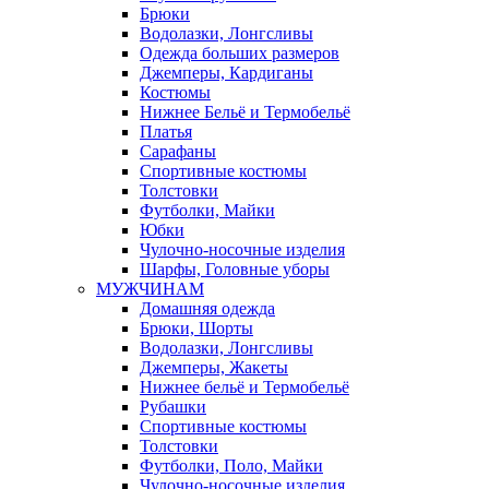
Брюки
Водолазки, Лонгсливы
Одежда больших размеров
Джемперы, Кардиганы
Костюмы
Нижнее Бельё и Термобельё
Платья
Сарафаны
Спортивные костюмы
Толстовки
Футболки, Майки
Юбки
Чулочно-носочные изделия
Шарфы, Головные уборы
МУЖЧИНАМ
Домашняя одежда
Брюки, Шорты
Водолазки, Лонгсливы
Джемперы, Жакеты
Нижнее бельё и Термобельё
Рубашки
Спортивные костюмы
Толстовки
Футболки, Поло, Майки
Чулочно-носочные изделия