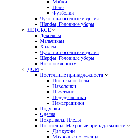
Майки
Поло
Футболки
Чулочно-носочные изделия
Шарфы, Головные уборы
ДЕТСКОЕ
Девочкам
Мальчикам
Халаты
Чулочно-носочные изделия
Шарфы, Головные уборы
Новорожденным
ДОМ
Постельные принадлежности
Постельное бельё
Наволочки
Простыни
Пододеяльники
Наматрацники
Подушки
Одеяла
Покрывала, Пледы
Полотенца, Махровые принадлежности
Для кухни
Махровые полотенца