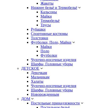
Жакеты
Нижнее бельё и Термобельё
Кальсоны
Майки
Термобельё
Трусы
Рубашки
Спортивные костюмы
Толстовки
Футболки, Поло, Майки
Майки
Поло
Футболки
Чулочно-носочные изделия
Шарфы, Головные уборы
ДЕТСКОЕ
Девочкам
Мальчикам
Халаты
Чулочно-носочные изделия
Шарфы, Головные уборы
Новорожденным
ДОМ
Постельные принадлежности
Постельное бельё