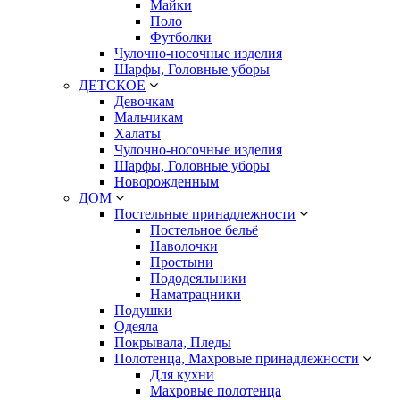
Майки
Поло
Футболки
Чулочно-носочные изделия
Шарфы, Головные уборы
ДЕТСКОЕ
Девочкам
Мальчикам
Халаты
Чулочно-носочные изделия
Шарфы, Головные уборы
Новорожденным
ДОМ
Постельные принадлежности
Постельное бельё
Наволочки
Простыни
Пододеяльники
Наматрацники
Подушки
Одеяла
Покрывала, Пледы
Полотенца, Махровые принадлежности
Для кухни
Махровые полотенца