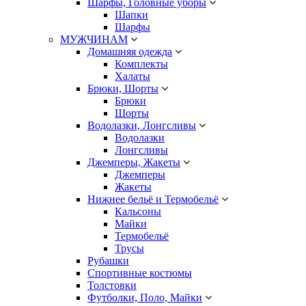
Шарфы, Головные уборы
Шапки
Шарфы
МУЖЧИНАМ
Домашняя одежда
Комплекты
Халаты
Брюки, Шорты
Брюки
Шорты
Водолазки, Лонгсливы
Водолазки
Лонгсливы
Джемперы, Жакеты
Джемперы
Жакеты
Нижнее бельё и Термобельё
Кальсоны
Майки
Термобельё
Трусы
Рубашки
Спортивные костюмы
Толстовки
Футболки, Поло, Майки