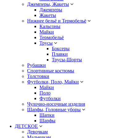
Джемперы, Жакеты
Джемперы
Жакеты
Нижнее бельё и Термобельё
Кальсоны
Майки
Термобельё
Трусы
Боксеры
Плавки
Трусы-Шорты
Рубашки
Спортивные костюмы
Толстовки
Футболки, Поло, Майки
Майки
Поло
Футболки
Чулочно-носочные изделия
Шарфы, Головные уборы
Шапки
Шарфы
ДЕТСКОЕ
Девочкам
Мальчикам