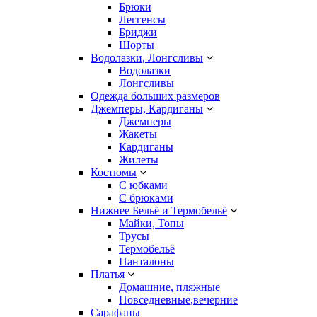
Брюки
Леггенсы
Бриджи
Шорты
Водолазки, Лонгсливы
Водолазки
Лонгсливы
Одежда больших размеров
Джемперы, Кардиганы
Джемперы
Жакеты
Кардиганы
Жилеты
Костюмы
С юбками
С брюками
Нижнее Бельё и Термобельё
Майки, Топы
Трусы
Термобельё
Панталоны
Платья
Домашние, пляжные
Повседневные,вечерние
Сарафаны