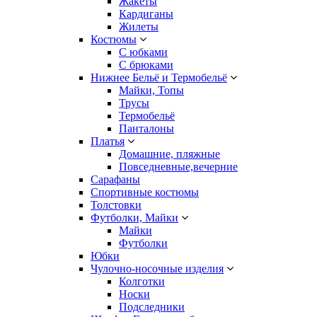
Жакеты
Кардиганы
Жилеты
Костюмы
С юбками
С брюками
Нижнее Бельё и Термобельё
Майки, Топы
Трусы
Термобельё
Панталоны
Платья
Домашние, пляжные
Повседневные,вечерние
Сарафаны
Спортивные костюмы
Толстовки
Футболки, Майки
Майки
Футболки
Юбки
Чулочно-носочные изделия
Колготки
Носки
Подследники