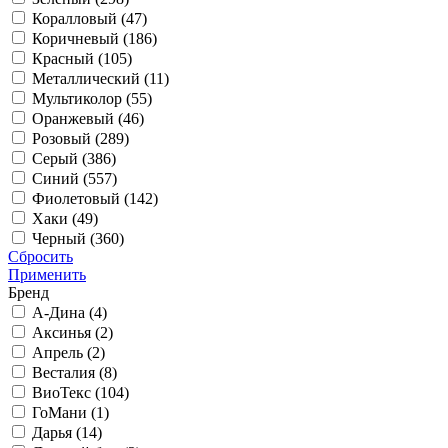
Коралловый (
47
)
Коричневый (
186
)
Красный (
105
)
Металлический (
11
)
Мультиколор (
55
)
Оранжевый (
46
)
Розовый (
289
)
Серый (
386
)
Синий (
557
)
Фиолетовый (
142
)
Хаки (
49
)
Черный (
360
)
Сбросить
Применить
Бренд
А-Дина (
4
)
Аксинья (
2
)
Апрель (
2
)
Весталия (
8
)
ВиоТекс (
104
)
ГоМани (
1
)
Дарья (
14
)