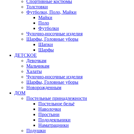
Спортивные костюмы
Толстовки
Футболки, Поло, Майки
Майки
Поло
Футболки
Чулочно-носочные изделия
Шарфы, Головные уборы
Шапки
Шарфы
ДЕТСКОЕ
Девочкам
Мальчикам
Халаты
Чулочно-носочные изделия
Шарфы, Головные уборы
Новорожденным
ДОМ
Постельные принадлежности
Постельное бельё
Наволочки
Простыни
Пододеяльники
Наматрацники
Подушки