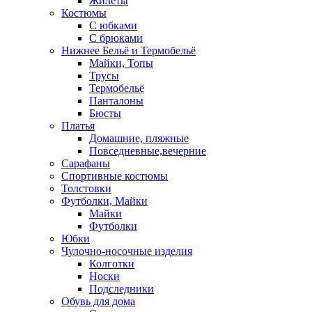
Жилеты
Костюмы
С юбками
С брюками
Нижнее Бельё и Термобельё
Майки, Топы
Трусы
Термобельё
Панталоны
Бюсты
Платья
Домашние, пляжные
Повседневные,вечерние
Сарафаны
Спортивные костюмы
Толстовки
Футболки, Майки
Майки
Футболки
Юбки
Чулочно-носочные изделия
Колготки
Носки
Подследники
Обувь для дома