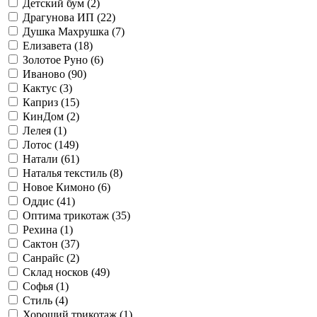
Детский бум (
2
)
Драгунова ИП (
22
)
Душка Махрушка (
7
)
Елизавета (
18
)
Золотое Руно (
6
)
Иваново (
90
)
Кактус (
3
)
Каприз (
15
)
КинДом (
2
)
Лелея (
1
)
Лотос (
149
)
Натали (
61
)
Наталья текстиль (
8
)
Новое Кимоно (
6
)
Оддис (
41
)
Оптима трикотаж (
35
)
Рехина (
1
)
Сактон (
37
)
Санрайс (
2
)
Склад носков (
49
)
Софья (
1
)
Стиль (
4
)
Хороший трикотаж (
1
)