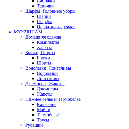
Сапожки
Тапочки
Шарфы, Головные уборы
Шапки
Шарфы
Перчатки, варежки
МУЖЧИНАМ
Домашняя одежда
Комплекты
Халаты
Брюки, Шорты
Брюки
Шорты
Водолазки, Лонгсливы
Водолазки
Лонгсливы
Джемперы, Жакеты
Джемперы
Жакеты
Нижнее бельё и Термобельё
Кальсоны
Майки
Термобельё
Трусы
Рубашки