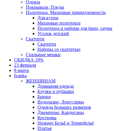
Одеяла
Покрывала, Пледы
Полотенца, Махровые принадлежности
Для кухни
Махровые полотенца
Полотенца и наборы для бани, сауны
Уголок детский
Скатерти
Скатерти
Наборы со скатертью
Спальные мешки
СКИДКА 19%
23 февраля
8 марта
Ivanka
ЖЕНЩИНАМ
Домашняя одежда
Блузки и рубашки
Брюки
Водолазки, Лонгсливы
Одежда больших размеров
Джемперы, Кардиганы
Костюмы
Нижнее Бельё и Термобельё
Платья