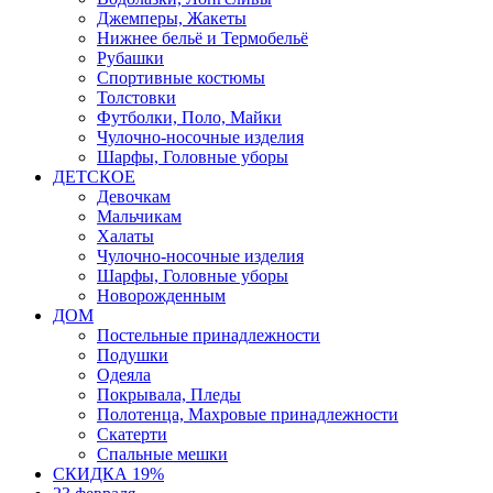
Джемперы, Жакеты
Нижнее бельё и Термобельё
Рубашки
Спортивные костюмы
Толстовки
Футболки, Поло, Майки
Чулочно-носочные изделия
Шарфы, Головные уборы
ДЕТСКОЕ
Девочкам
Мальчикам
Халаты
Чулочно-носочные изделия
Шарфы, Головные уборы
Новорожденным
ДОМ
Постельные принадлежности
Подушки
Одеяла
Покрывала, Пледы
Полотенца, Махровые принадлежности
Скатерти
Спальные мешки
СКИДКА 19%