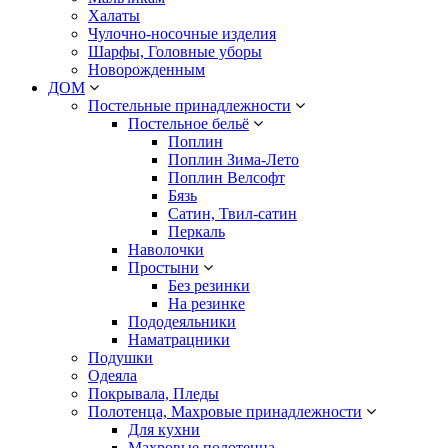
Халаты
Чулочно-носочные изделия
Шарфы, Головные уборы
Новорожденным
ДОМ
Постельные принадлежности
Постельное бельё
Поплин
Поплин Зима-Лето
Поплин Велсофт
Бязь
Сатин, Твил-сатин
Перкаль
Наволочки
Простыни
Без резинки
На резинке
Пододеяльники
Наматрацники
Подушки
Одеяла
Покрывала, Пледы
Полотенца, Махровые принадлежности
Для кухни
Махровые полотенца