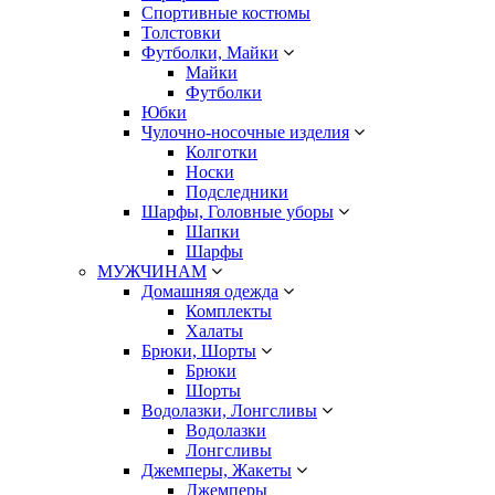
Спортивные костюмы
Толстовки
Футболки, Майки
Майки
Футболки
Юбки
Чулочно-носочные изделия
Колготки
Носки
Подследники
Шарфы, Головные уборы
Шапки
Шарфы
МУЖЧИНАМ
Домашняя одежда
Комплекты
Халаты
Брюки, Шорты
Брюки
Шорты
Водолазки, Лонгсливы
Водолазки
Лонгсливы
Джемперы, Жакеты
Джемперы