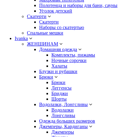
Полотенца и наборы для бани, сауны
Уголок детский
Скатерти
Скатерти
Наборы со скатертью
Спальные мешки
Ivanka
ЖЕНЩИНАМ
Домашняя одежда
Комплекты, пижамы
Ночные сорочки
Халаты
Блузки и рубашки
Брюки
Брюки
Леггенсы
Бриджи
Шорты
Водолазки, Лонгсливы
Водолазки
Лонгсливы
Одежда больших размеров
Джемперы, Кардиганы
Джемперы