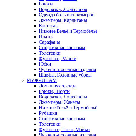
Брюки
Водолазки, Лонгсливы
Одежда больших размеров
Джемперы, Кардиганы
Костюмы
Нижнее Бельё и Термобельё
Платья
Сарафаны
Спортивные костюмы
Толстовки
Футболки, Майки
Юбки
Чулочно-носочные изделия
Шарфы, Головные уборы
МУЖЧИНАМ
Домашняя одежда
Брюки, Шорты
Водолазки, Лонгсливы
Джемперы, Жакеты
Нижнее бельё и Термобельё
Рубашки
Спортивные костюмы
Толстовки
Футболки, Поло, Майки
Чулочно-носочные изделия