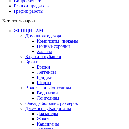
Вопрос-ответ
Бланки предзаказа
График работы
Каталог товаров
ЖЕНЩИНАМ
Домашняя одежда
Комплекты, пижамы
Ночные сорочки
Халаты
Блузки и рубашки
Брюки
Брюки
Леггенсы
Бриджи
Шорты
Водолазки, Лонгсливы
Водолазки
Лонгсливы
Одежда больших размеров
Джемперы, Кардиганы
Джемперы
Жакеты
Кардиганы