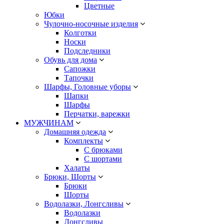
Цветные
Юбки
Чулочно-носочные изделия
Колготки
Носки
Подследники
Обувь для дома
Сапожки
Тапочки
Шарфы, Головные уборы
Шапки
Шарфы
Перчатки, варежки
МУЖЧИНАМ
Домашняя одежда
Комплекты
С брюками
С шортами
Халаты
Брюки, Шорты
Брюки
Шорты
Водолазки, Лонгсливы
Водолазки
Лонгсливы