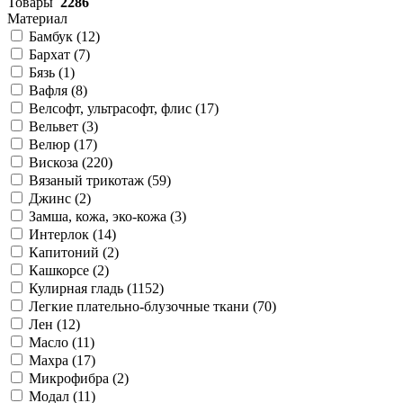
Товары
2286
Материал
Бамбук (
12
)
Бархат (
7
)
Бязь (
1
)
Вафля (
8
)
Велсофт, ультрасофт, флис (
17
)
Вельвет (
3
)
Велюр (
17
)
Вискоза (
220
)
Вязаный трикотаж (
59
)
Джинс (
2
)
Замша, кожа, эко-кожа (
3
)
Интерлок (
14
)
Капитоний (
2
)
Кашкорсе (
2
)
Кулирная гладь (
1152
)
Легкие плательно-блузочные ткани (
70
)
Лен (
12
)
Масло (
11
)
Махра (
17
)
Микрофибра (
2
)
Модал (
11
)