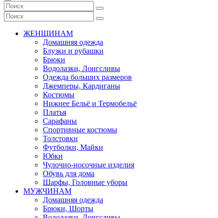
ЖЕНЩИНАМ
Домашняя одежда
Блузки и рубашки
Брюки
Водолазки, Лонгсливы
Одежда больших размеров
Джемперы, Кардиганы
Костюмы
Нижнее Бельё и Термобельё
Платья
Сарафаны
Спортивные костюмы
Толстовки
Футболки, Майки
Юбки
Чулочно-носочные изделия
Обувь для дома
Шарфы, Головные уборы
МУЖЧИНАМ
Домашняя одежда
Брюки, Шорты
Водолазки, Лонгсливы