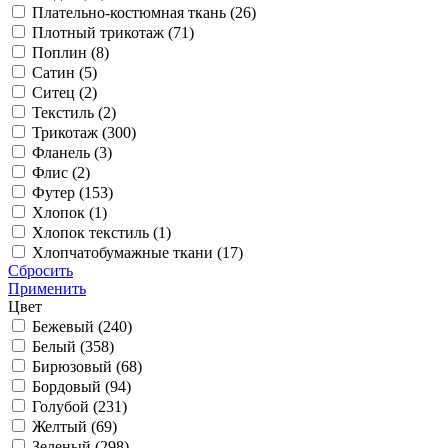
Плательно-костюмная ткань (
26
)
Плотный трикотаж (
71
)
Поплин (
8
)
Сатин (
5
)
Ситец (
2
)
Текстиль (
2
)
Трикотаж (
300
)
Фланель (
3
)
Флис (
2
)
Футер (
153
)
Хлопок (
1
)
Хлопок текстиль (
1
)
Хлопчатобумажные ткани (
17
)
Сбросить
Применить
Цвет
Бежевый (
240
)
Белый (
358
)
Бирюзовый (
68
)
Бордовый (
94
)
Голубой (
231
)
Желтый (
69
)
Зеленый (
298
)