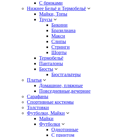
С брюками
Нижнее Бельё и Термобельё
Майки, Топы
Трусы
Бикини
Бразилиана
Макси
Слипы
Стринги
Шорты
Термобельё
Панталоны
Бюсты
Бюстгальтеры
Платья
Домашние, пляжные
Повседневные,вечерние
Сарафаны
Спортивные костюмы
Толстовки
Футболки, Майки
Майки
Футболки
Однотонные
С принтом