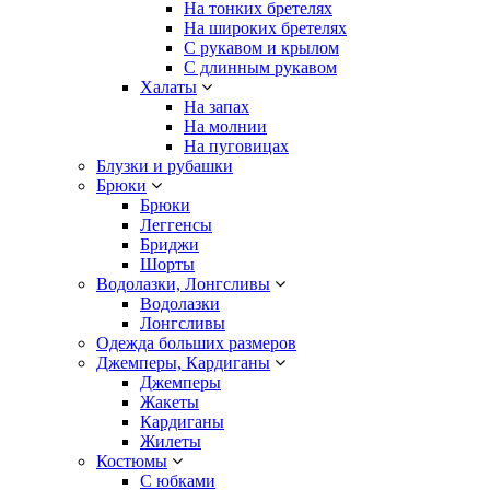
На тонких бретелях
На широких бретелях
С рукавом и крылом
С длинным рукавом
Халаты
На запах
На молнии
На пуговицах
Блузки и рубашки
Брюки
Брюки
Леггенсы
Бриджи
Шорты
Водолазки, Лонгсливы
Водолазки
Лонгсливы
Одежда больших размеров
Джемперы, Кардиганы
Джемперы
Жакеты
Кардиганы
Жилеты
Костюмы
С юбками