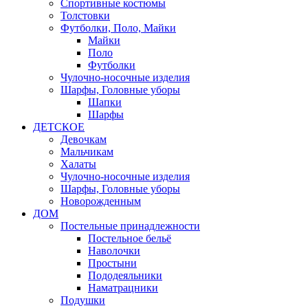
Спортивные костюмы
Толстовки
Футболки, Поло, Майки
Майки
Поло
Футболки
Чулочно-носочные изделия
Шарфы, Головные уборы
Шапки
Шарфы
ДЕТСКОЕ
Девочкам
Мальчикам
Халаты
Чулочно-носочные изделия
Шарфы, Головные уборы
Новорожденным
ДОМ
Постельные принадлежности
Постельное бельё
Наволочки
Простыни
Пододеяльники
Наматрацники
Подушки