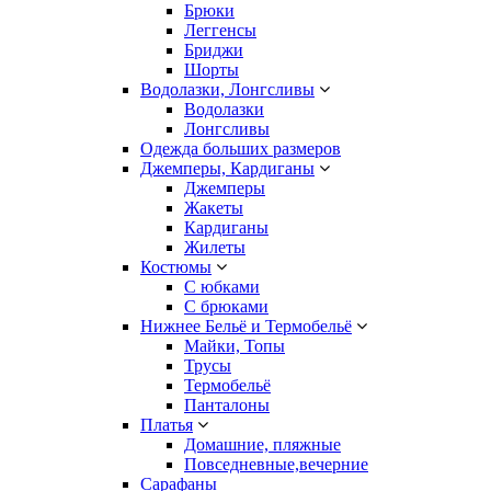
Брюки
Леггенсы
Бриджи
Шорты
Водолазки, Лонгсливы
Водолазки
Лонгсливы
Одежда больших размеров
Джемперы, Кардиганы
Джемперы
Жакеты
Кардиганы
Жилеты
Костюмы
С юбками
С брюками
Нижнее Бельё и Термобельё
Майки, Топы
Трусы
Термобельё
Панталоны
Платья
Домашние, пляжные
Повседневные,вечерние
Сарафаны