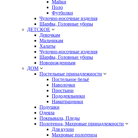
Майки
Поло
Футболки
Чулочно-носочные изделия
Шарфы, Головные уборы
ДЕТСКОЕ
Девочкам
Мальчикам
Халаты
Чулочно-носочные изделия
Шарфы, Головные уборы
Новорожденным
ДОМ
Постельные принадлежности
Постельное бельё
Наволочки
Простыни
Пододеяльники
Наматрацники
Подушки
Одеяла
Покрывала, Пледы
Полотенца, Махровые принадлежности
Для кухни
Махровые полотенца