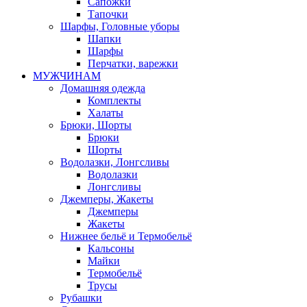
Сапожки
Тапочки
Шарфы, Головные уборы
Шапки
Шарфы
Перчатки, варежки
МУЖЧИНАМ
Домашняя одежда
Комплекты
Халаты
Брюки, Шорты
Брюки
Шорты
Водолазки, Лонгсливы
Водолазки
Лонгсливы
Джемперы, Жакеты
Джемперы
Жакеты
Нижнее бельё и Термобельё
Кальсоны
Майки
Термобельё
Трусы
Рубашки