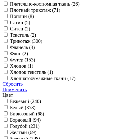
Плательно-костюмная ткань (
26
)
Плотный трикотаж (
71
)
Поплин (
8
)
Сатин (
5
)
Ситец (
2
)
Текстиль (
2
)
Трикотаж (
300
)
Фланель (
3
)
Флис (
2
)
Футер (
153
)
Хлопок (
1
)
Хлопок текстиль (
1
)
Хлопчатобумажные ткани (
17
)
Сбросить
Применить
Цвет
Бежевый (
240
)
Белый (
358
)
Бирюзовый (
68
)
Бордовый (
94
)
Голубой (
231
)
Желтый (
69
)
Зеленый (
298
)