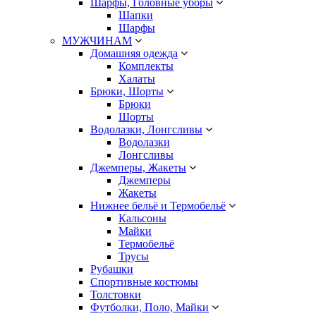
Шарфы, Головные уборы
Шапки
Шарфы
МУЖЧИНАМ
Домашняя одежда
Комплекты
Халаты
Брюки, Шорты
Брюки
Шорты
Водолазки, Лонгсливы
Водолазки
Лонгсливы
Джемперы, Жакеты
Джемперы
Жакеты
Нижнее бельё и Термобельё
Кальсоны
Майки
Термобельё
Трусы
Рубашки
Спортивные костюмы
Толстовки
Футболки, Поло, Майки