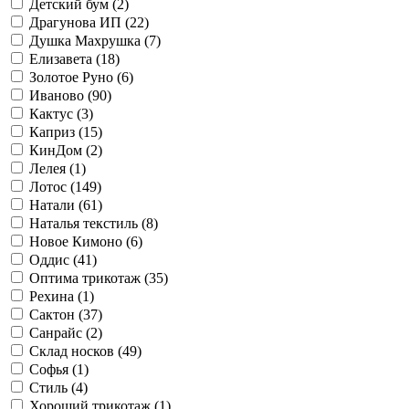
Детский бум (
2
)
Драгунова ИП (
22
)
Душка Махрушка (
7
)
Елизавета (
18
)
Золотое Руно (
6
)
Иваново (
90
)
Кактус (
3
)
Каприз (
15
)
КинДом (
2
)
Лелея (
1
)
Лотос (
149
)
Натали (
61
)
Наталья текстиль (
8
)
Новое Кимоно (
6
)
Оддис (
41
)
Оптима трикотаж (
35
)
Рехина (
1
)
Сактон (
37
)
Санрайс (
2
)
Склад носков (
49
)
Софья (
1
)
Стиль (
4
)
Хороший трикотаж (
1
)