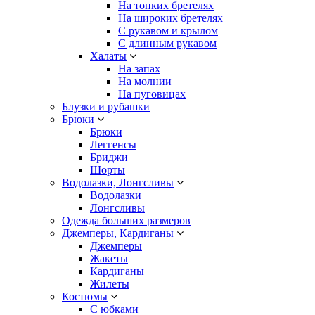
На тонких бретелях
На широких бретелях
С рукавом и крылом
С длинным рукавом
Халаты
На запах
На молнии
На пуговицах
Блузки и рубашки
Брюки
Брюки
Леггенсы
Бриджи
Шорты
Водолазки, Лонгсливы
Водолазки
Лонгсливы
Одежда больших размеров
Джемперы, Кардиганы
Джемперы
Жакеты
Кардиганы
Жилеты
Костюмы
С юбками