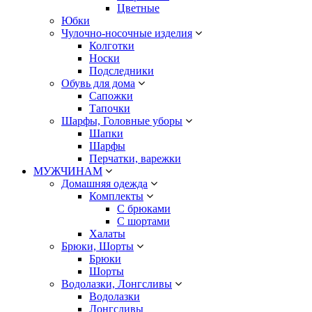
Цветные
Юбки
Чулочно-носочные изделия
Колготки
Носки
Подследники
Обувь для дома
Сапожки
Тапочки
Шарфы, Головные уборы
Шапки
Шарфы
Перчатки, варежки
МУЖЧИНАМ
Домашняя одежда
Комплекты
С брюками
С шортами
Халаты
Брюки, Шорты
Брюки
Шорты
Водолазки, Лонгсливы
Водолазки
Лонгсливы