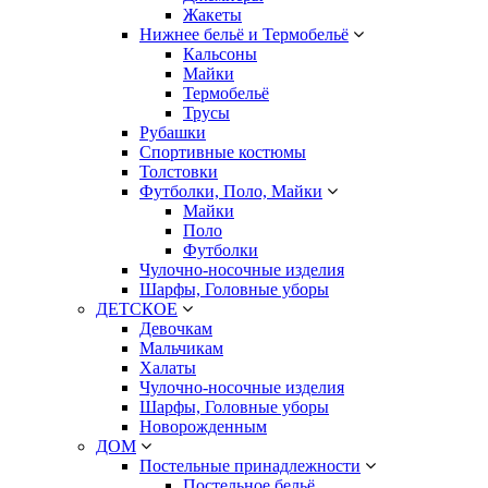
Жакеты
Нижнее бельё и Термобельё
Кальсоны
Майки
Термобельё
Трусы
Рубашки
Спортивные костюмы
Толстовки
Футболки, Поло, Майки
Майки
Поло
Футболки
Чулочно-носочные изделия
Шарфы, Головные уборы
ДЕТСКОЕ
Девочкам
Мальчикам
Халаты
Чулочно-носочные изделия
Шарфы, Головные уборы
Новорожденным
ДОМ
Постельные принадлежности
Постельное бельё