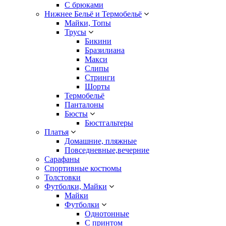
С брюками
Нижнее Бельё и Термобельё
Майки, Топы
Трусы
Бикини
Бразилиана
Макси
Слипы
Стринги
Шорты
Термобельё
Панталоны
Бюсты
Бюстгальтеры
Платья
Домашние, пляжные
Повседневные,вечерние
Сарафаны
Спортивные костюмы
Толстовки
Футболки, Майки
Майки
Футболки
Однотонные
С принтом