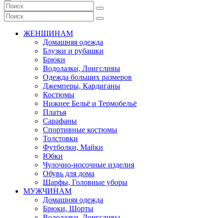
ЖЕНЩИНАМ
Домашняя одежда
Блузки и рубашки
Брюки
Водолазки, Лонгсливы
Одежда больших размеров
Джемперы, Кардиганы
Костюмы
Нижнее Бельё и Термобельё
Платья
Сарафаны
Спортивные костюмы
Толстовки
Футболки, Майки
Юбки
Чулочно-носочные изделия
Обувь для дома
Шарфы, Головные уборы
МУЖЧИНАМ
Домашняя одежда
Брюки, Шорты
Водолазки, Лонгсливы