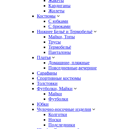
Жакеты
Кардиганы
Жилеты
Костюмы
С юбками
С брюками
Нижнее Бельё и Термобельё
Майки, Топы
Трусы
Термобельё
Панталоны
Платья
Домашние, пляжные
Повседневные,вечерние
Сарафаны
Спортивные костюмы
Толстовки
Футболки, Майки
Майки
Футболки
Юбки
Чулочно-носочные изделия
Колготки
Носки
Подследники