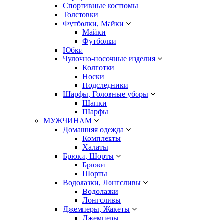
Спортивные костюмы
Толстовки
Футболки, Майки
Майки
Футболки
Юбки
Чулочно-носочные изделия
Колготки
Носки
Подследники
Шарфы, Головные уборы
Шапки
Шарфы
МУЖЧИНАМ
Домашняя одежда
Комплекты
Халаты
Брюки, Шорты
Брюки
Шорты
Водолазки, Лонгсливы
Водолазки
Лонгсливы
Джемперы, Жакеты
Джемперы