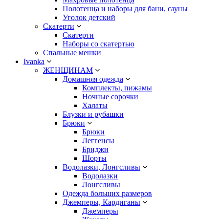
Полотенца и наборы для бани, сауны
Уголок детский
Скатерти
Скатерти
Наборы со скатертью
Спальные мешки
Ivanka
ЖЕНЩИНАМ
Домашняя одежда
Комплекты, пижамы
Ночные сорочки
Халаты
Блузки и рубашки
Брюки
Брюки
Леггенсы
Бриджи
Шорты
Водолазки, Лонгсливы
Водолазки
Лонгсливы
Одежда больших размеров
Джемперы, Кардиганы
Джемперы