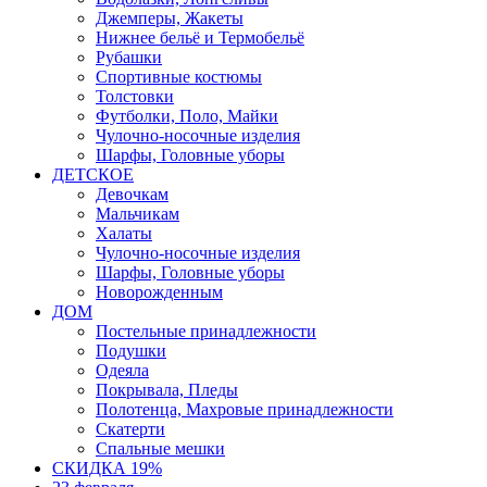
Джемперы, Жакеты
Нижнее бельё и Термобельё
Рубашки
Спортивные костюмы
Толстовки
Футболки, Поло, Майки
Чулочно-носочные изделия
Шарфы, Головные уборы
ДЕТСКОЕ
Девочкам
Мальчикам
Халаты
Чулочно-носочные изделия
Шарфы, Головные уборы
Новорожденным
ДОМ
Постельные принадлежности
Подушки
Одеяла
Покрывала, Пледы
Полотенца, Махровые принадлежности
Скатерти
Спальные мешки
СКИДКА 19%