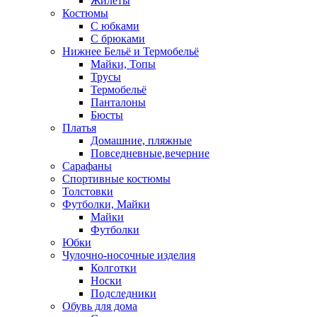
Жилеты
Костюмы
С юбками
С брюками
Нижнее Бельё и Термобельё
Майки, Топы
Трусы
Термобельё
Панталоны
Бюсты
Платья
Домашние, пляжные
Повседневные,вечерние
Сарафаны
Спортивные костюмы
Толстовки
Футболки, Майки
Майки
Футболки
Юбки
Чулочно-носочные изделия
Колготки
Носки
Подследники
Обувь для дома