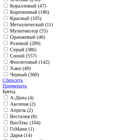
Коралловый (
47
)
Коричневый (
186
)
Красный (
105
)
Металлический (
11
)
Мультиколор (
55
)
Оранжевый (
46
)
Розовый (
289
)
Серый (
386
)
Синий (
557
)
Фиолетовый (
142
)
Хаки (
49
)
Черный (
360
)
Сбросить
Применить
Бренд
А-Дина (
4
)
Аксинья (
2
)
Апрель (
2
)
Весталия (
8
)
ВиоТекс (
104
)
ГоМани (
1
)
Дарья (
14
)