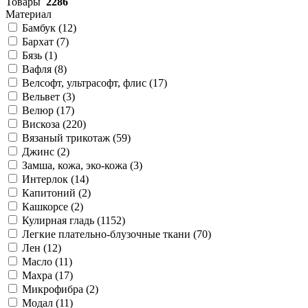
Товары
2286
Материал
Бамбук (
12
)
Бархат (
7
)
Бязь (
1
)
Вафля (
8
)
Велсофт, ультрасофт, флис (
17
)
Вельвет (
3
)
Велюр (
17
)
Вискоза (
220
)
Вязаный трикотаж (
59
)
Джинс (
2
)
Замша, кожа, эко-кожа (
3
)
Интерлок (
14
)
Капитоний (
2
)
Кашкорсе (
2
)
Кулирная гладь (
1152
)
Легкие плательно-блузочные ткани (
70
)
Лен (
12
)
Масло (
11
)
Махра (
17
)
Микрофибра (
2
)
Модал (
11
)