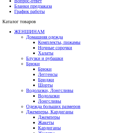
Вопрос-ответ
Бланки предзаказа
График работы
Каталог товаров
ЖЕНЩИНАМ
Домашняя одежда
Комплекты, пижамы
Ночные сорочки
Халаты
Блузки и рубашки
Брюки
Брюки
Леггенсы
Бриджи
Шорты
Водолазки, Лонгсливы
Водолазки
Лонгсливы
Одежда больших размеров
Джемперы, Кардиганы
Джемперы
Жакеты
Кардиганы