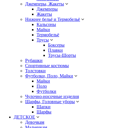
Джемперы, Жакеты
Джемперы
Жакеты
Нижнее бельё и Термобельё
Кальсоны
Майки
Термобельё
Трусы
Боксеры
Плавки
Трусы-Шорты
Рубашки
Спортивные костюмы
Толстовки
Футболки, Поло, Майки
Майки
Поло
Футболки
Чулочно-носочные изделия
Шарфы, Головные уборы
Шапки
Шарфы
ДЕТСКОЕ
Девочкам
Мальчикам