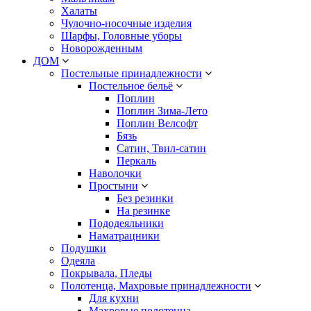
Халаты
Чулочно-носочные изделия
Шарфы, Головные уборы
Новорожденным
ДОМ
Постельные принадлежности
Постельное бельё
Поплин
Поплин Зима-Лето
Поплин Велсофт
Бязь
Сатин, Твил-сатин
Перкаль
Наволочки
Простыни
Без резинки
На резинке
Пододеяльники
Наматрацники
Подушки
Одеяла
Покрывала, Пледы
Полотенца, Махровые принадлежности
Для кухни
Махровые полотенца