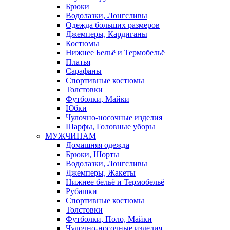
Брюки
Водолазки, Лонгсливы
Одежда больших размеров
Джемперы, Кардиганы
Костюмы
Нижнее Бельё и Термобельё
Платья
Сарафаны
Спортивные костюмы
Толстовки
Футболки, Майки
Юбки
Чулочно-носочные изделия
Шарфы, Головные уборы
МУЖЧИНАМ
Домашняя одежда
Брюки, Шорты
Водолазки, Лонгсливы
Джемперы, Жакеты
Нижнее бельё и Термобельё
Рубашки
Спортивные костюмы
Толстовки
Футболки, Поло, Майки
Чулочно-носочные изделия