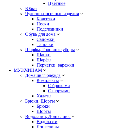
Цветные
Юбки
Чулочно-носочные изделия
Колготки
Носки
Подследники
Обувь для дома
Сапожки
Тапочки
Шарфы, Головные уборы
Шапки
Шарфы
Перчатки, варежки
МУЖЧИНАМ
Домашняя одежда
Комплекты
С брюками
С шортами
Халаты
Брюки, Шорты
Брюки
Шорты
Водолазки, Лонгсливы
Водолазки
Лонгсливы