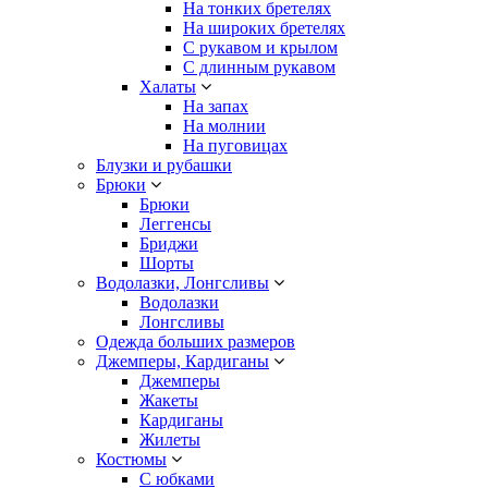
На тонких бретелях
На широких бретелях
С рукавом и крылом
С длинным рукавом
Халаты
На запах
На молнии
На пуговицах
Блузки и рубашки
Брюки
Брюки
Леггенсы
Бриджи
Шорты
Водолазки, Лонгсливы
Водолазки
Лонгсливы
Одежда больших размеров
Джемперы, Кардиганы
Джемперы
Жакеты
Кардиганы
Жилеты
Костюмы
С юбками