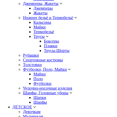
Джемперы, Жакеты
Джемперы
Жакеты
Нижнее бельё и Термобельё
Кальсоны
Майки
Термобельё
Трусы
Боксеры
Плавки
Трусы-Шорты
Рубашки
Спортивные костюмы
Толстовки
Футболки, Поло, Майки
Майки
Поло
Футболки
Чулочно-носочные изделия
Шарфы, Головные уборы
Шапки
Шарфы
ДЕТСКОЕ
Девочкам
Мальчикам