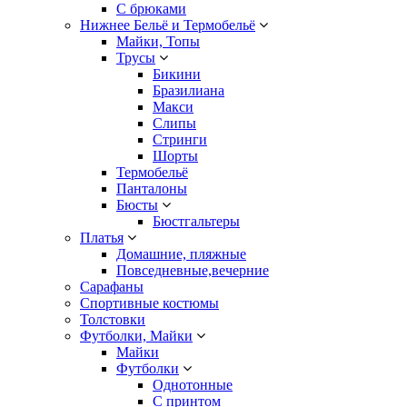
С брюками
Нижнее Бельё и Термобельё
Майки, Топы
Трусы
Бикини
Бразилиана
Макси
Слипы
Стринги
Шорты
Термобельё
Панталоны
Бюсты
Бюстгальтеры
Платья
Домашние, пляжные
Повседневные,вечерние
Сарафаны
Спортивные костюмы
Толстовки
Футболки, Майки
Майки
Футболки
Однотонные
С принтом