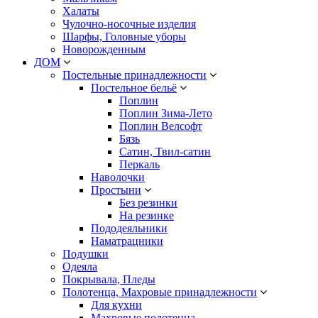
Халаты
Чулочно-носочные изделия
Шарфы, Головные уборы
Новорожденным
ДОМ
Постельные принадлежности
Постельное бельё
Поплин
Поплин Зима-Лето
Поплин Велсофт
Бязь
Сатин, Твил-сатин
Перкаль
Наволочки
Простыни
Без резинки
На резинке
Пододеяльники
Наматрацники
Подушки
Одеяла
Покрывала, Пледы
Полотенца, Махровые принадлежности
Для кухни
Махровые полотенца