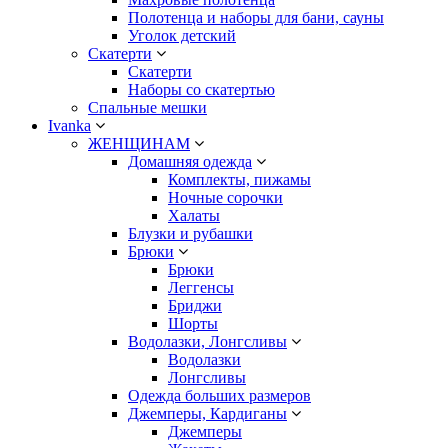
Полотенца и наборы для бани, сауны
Уголок детский
Скатерти
Скатерти
Наборы со скатертью
Спальные мешки
Ivanka
ЖЕНЩИНАМ
Домашняя одежда
Комплекты, пижамы
Ночные сорочки
Халаты
Блузки и рубашки
Брюки
Брюки
Леггенсы
Бриджи
Шорты
Водолазки, Лонгсливы
Водолазки
Лонгсливы
Одежда больших размеров
Джемперы, Кардиганы
Джемперы