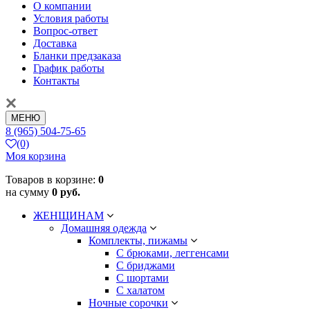
О компании
Условия работы
Вопрос-ответ
Доставка
Бланки предзаказа
График работы
Контакты
МЕНЮ
8 (965) 504-75-65
(0)
Моя корзина
Товаров в корзине:
0
на сумму
0 руб.
ЖЕНЩИНАМ
Домашняя одежда
Комплекты, пижамы
С брюками, леггенсами
С бриджами
С шортами
С халатом
Ночные сорочки