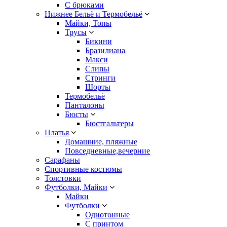
С брюками
Нижнее Бельё и Термобельё
Майки, Топы
Трусы
Бикини
Бразилиана
Макси
Слипы
Стринги
Шорты
Термобельё
Панталоны
Бюсты
Бюстгальтеры
Платья
Домашние, пляжные
Повседневные,вечерние
Сарафаны
Спортивные костюмы
Толстовки
Футболки, Майки
Майки
Футболки
Однотонные
С принтом