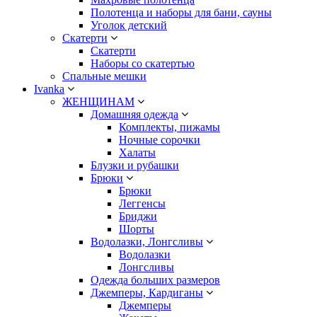
Полотенца и наборы для бани, сауны
Уголок детский
Скатерти
Скатерти
Наборы со скатертью
Спальные мешки
Ivanka
ЖЕНЩИНАМ
Домашняя одежда
Комплекты, пижамы
Ночные сорочки
Халаты
Блузки и рубашки
Брюки
Брюки
Леггенсы
Бриджи
Шорты
Водолазки, Лонгсливы
Водолазки
Лонгсливы
Одежда больших размеров
Джемперы, Кардиганы
Джемперы