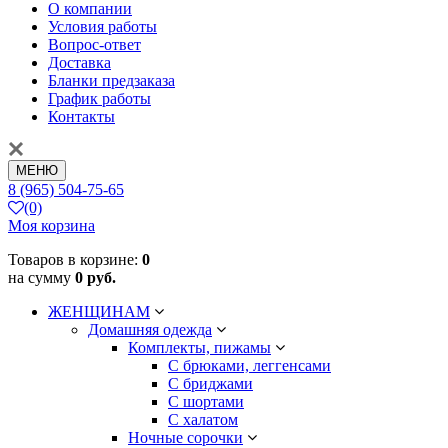
О компании
Условия работы
Вопрос-ответ
Доставка
Бланки предзаказа
График работы
Контакты
МЕНЮ
8 (965) 504-75-65
(0)
Моя корзина
Товаров в корзине:
0
на сумму
0 руб.
ЖЕНЩИНАМ
Домашняя одежда
Комплекты, пижамы
С брюками, леггенсами
С бриджами
С шортами
С халатом
Ночные сорочки