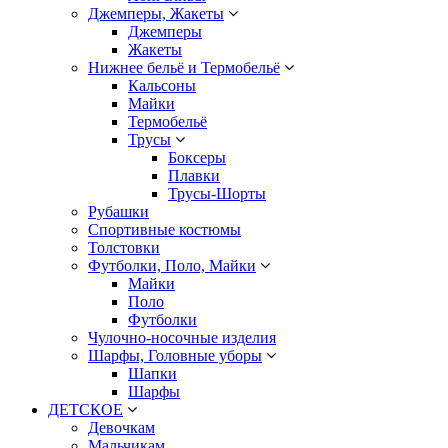
Джемперы, Жакеты
Джемперы
Жакеты
Нижнее бельё и Термобельё
Кальсоны
Майки
Термобельё
Трусы
Боксеры
Плавки
Трусы-Шорты
Рубашки
Спортивные костюмы
Толстовки
Футболки, Поло, Майки
Майки
Поло
Футболки
Чулочно-носочные изделия
Шарфы, Головные уборы
Шапки
Шарфы
ДЕТСКОЕ
Девочкам
Мальчикам