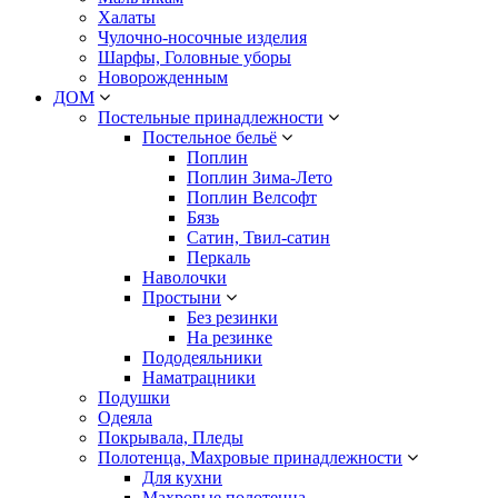
Халаты
Чулочно-носочные изделия
Шарфы, Головные уборы
Новорожденным
ДОМ
Постельные принадлежности
Постельное бельё
Поплин
Поплин Зима-Лето
Поплин Велсофт
Бязь
Сатин, Твил-сатин
Перкаль
Наволочки
Простыни
Без резинки
На резинке
Пододеяльники
Наматрацники
Подушки
Одеяла
Покрывала, Пледы
Полотенца, Махровые принадлежности
Для кухни
Махровые полотенца