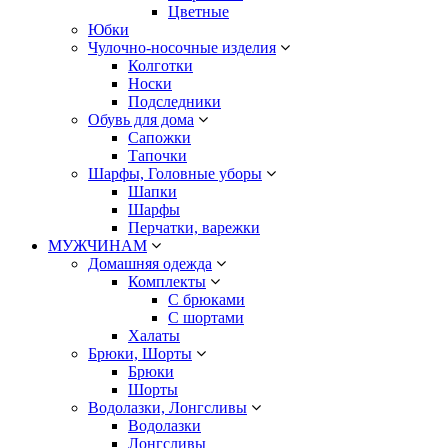
Цветные
Юбки
Чулочно-носочные изделия
Колготки
Носки
Подследники
Обувь для дома
Сапожки
Тапочки
Шарфы, Головные уборы
Шапки
Шарфы
Перчатки, варежки
МУЖЧИНАМ
Домашняя одежда
Комплекты
С брюками
С шортами
Халаты
Брюки, Шорты
Брюки
Шорты
Водолазки, Лонгсливы
Водолазки
Лонгсливы