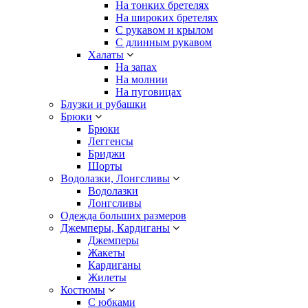
На тонких бретелях
На широких бретелях
С рукавом и крылом
С длинным рукавом
Халаты
На запах
На молнии
На пуговицах
Блузки и рубашки
Брюки
Брюки
Леггенсы
Бриджи
Шорты
Водолазки, Лонгсливы
Водолазки
Лонгсливы
Одежда больших размеров
Джемперы, Кардиганы
Джемперы
Жакеты
Кардиганы
Жилеты
Костюмы
С юбками