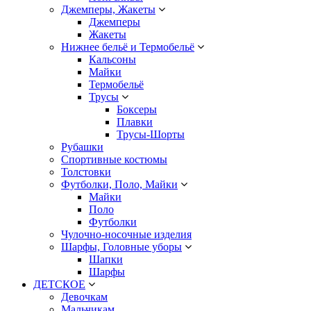
Джемперы, Жакеты
Джемперы
Жакеты
Нижнее бельё и Термобельё
Кальсоны
Майки
Термобельё
Трусы
Боксеры
Плавки
Трусы-Шорты
Рубашки
Спортивные костюмы
Толстовки
Футболки, Поло, Майки
Майки
Поло
Футболки
Чулочно-носочные изделия
Шарфы, Головные уборы
Шапки
Шарфы
ДЕТСКОЕ
Девочкам
Мальчикам