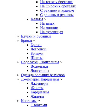
На тонких бретелях
На широких бретелях
С рукавом и крылом
С длинным рукавом
Халаты
На запах
На молнии
На пуговицах
Блузки и рубашки
Брюки
Брюки
Леггенсы
Бриджи
Шорты
Водолазки, Лонгсливы
Водолазки
Лонгсливы
Одежда больших размеров
Джемперы, Кардиганы
Джемперы
Жакеты
Кардиганы
Жилеты
Костюмы
С юбками