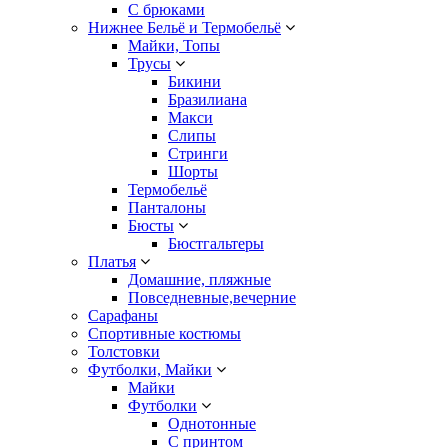
С брюками
Нижнее Бельё и Термобельё
Майки, Топы
Трусы
Бикини
Бразилиана
Макси
Слипы
Стринги
Шорты
Термобельё
Панталоны
Бюсты
Бюстгальтеры
Платья
Домашние, пляжные
Повседневные,вечерние
Сарафаны
Спортивные костюмы
Толстовки
Футболки, Майки
Майки
Футболки
Однотонные
С принтом