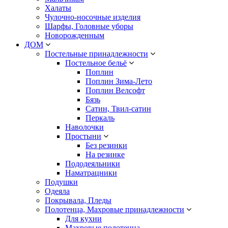
Халаты
Чулочно-носочные изделия
Шарфы, Головные уборы
Новорожденным
ДОМ
Постельные принадлежности
Постельное бельё
Поплин
Поплин Зима-Лето
Поплин Велсофт
Бязь
Сатин, Твил-сатин
Перкаль
Наволочки
Простыни
Без резинки
На резинке
Пододеяльники
Наматрацники
Подушки
Одеяла
Покрывала, Пледы
Полотенца, Махровые принадлежности
Для кухни
Махровые полотенца