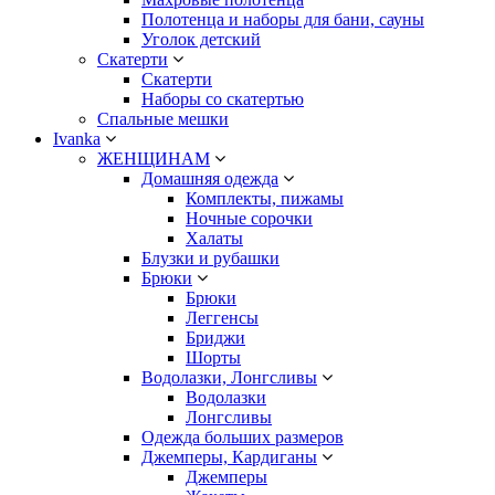
Полотенца и наборы для бани, сауны
Уголок детский
Скатерти
Скатерти
Наборы со скатертью
Спальные мешки
Ivanka
ЖЕНЩИНАМ
Домашняя одежда
Комплекты, пижамы
Ночные сорочки
Халаты
Блузки и рубашки
Брюки
Брюки
Леггенсы
Бриджи
Шорты
Водолазки, Лонгсливы
Водолазки
Лонгсливы
Одежда больших размеров
Джемперы, Кардиганы
Джемперы