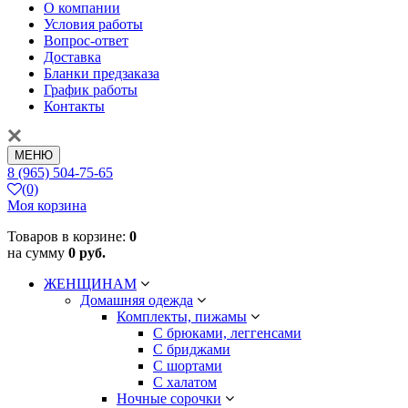
О компании
Условия работы
Вопрос-ответ
Доставка
Бланки предзаказа
График работы
Контакты
МЕНЮ
8 (965) 504-75-65
(0)
Моя корзина
Товаров в корзине:
0
на сумму
0 руб.
ЖЕНЩИНАМ
Домашняя одежда
Комплекты, пижамы
С брюками, леггенсами
С бриджами
С шортами
С халатом
Ночные сорочки