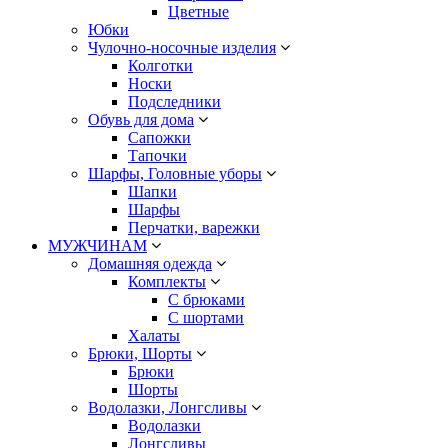
Цветные
Юбки
Чулочно-носочные изделия
Колготки
Носки
Подследники
Обувь для дома
Сапожки
Тапочки
Шарфы, Головные уборы
Шапки
Шарфы
Перчатки, варежки
МУЖЧИНАМ
Домашняя одежда
Комплекты
С брюками
С шортами
Халаты
Брюки, Шорты
Брюки
Шорты
Водолазки, Лонгсливы
Водолазки
Лонгсливы