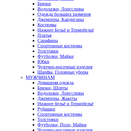
Брюки
Водолазки, Лонгсливы
Одежда больших размеров
Джемперы, Кардиганы
Костюмы
Нижнее Бельё и Термобельё
Платья
Сарафаны
Спортивные костюмы
Толстовки
Футболки, Майки
Юбки
Чулочно-носочные изделия
Шарфы, Головные уборы
МУЖЧИНАМ
Домашняя одежда
Брюки, Шорты
Водолазки, Лонгсливы
Джемперы, Жакеты
Нижнее бельё и Термобельё
Рубашки
Спортивные костюмы
Толстовки
Футболки, Поло, Майки
Чулочно-носочные изделия