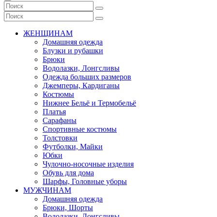
ЖЕНЩИНАМ
Домашняя одежда
Блузки и рубашки
Брюки
Водолазки, Лонгсливы
Одежда больших размеров
Джемперы, Кардиганы
Костюмы
Нижнее Бельё и Термобельё
Платья
Сарафаны
Спортивные костюмы
Толстовки
Футболки, Майки
Юбки
Чулочно-носочные изделия
Обувь для дома
Шарфы, Головные уборы
МУЖЧИНАМ
Домашняя одежда
Брюки, Шорты
Водолазки, Лонгсливы