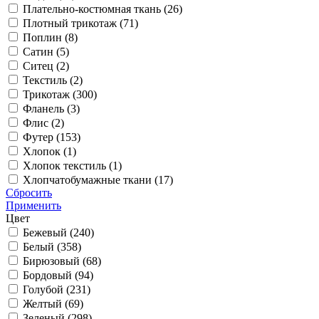
Плательно-костюмная ткань (
26
)
Плотный трикотаж (
71
)
Поплин (
8
)
Сатин (
5
)
Ситец (
2
)
Текстиль (
2
)
Трикотаж (
300
)
Фланель (
3
)
Флис (
2
)
Футер (
153
)
Хлопок (
1
)
Хлопок текстиль (
1
)
Хлопчатобумажные ткани (
17
)
Сбросить
Применить
Цвет
Бежевый (
240
)
Белый (
358
)
Бирюзовый (
68
)
Бордовый (
94
)
Голубой (
231
)
Желтый (
69
)
Зеленый (
298
)