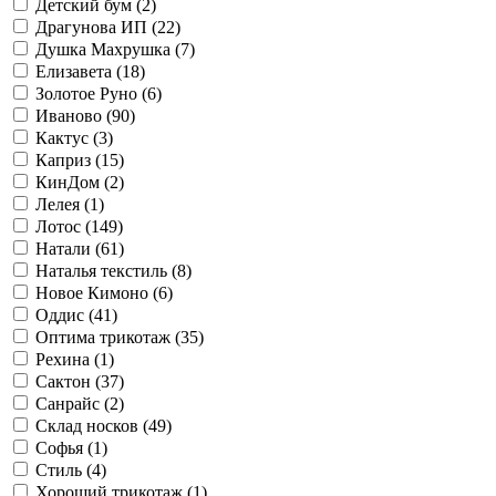
Детский бум (
2
)
Драгунова ИП (
22
)
Душка Махрушка (
7
)
Елизавета (
18
)
Золотое Руно (
6
)
Иваново (
90
)
Кактус (
3
)
Каприз (
15
)
КинДом (
2
)
Лелея (
1
)
Лотос (
149
)
Натали (
61
)
Наталья текстиль (
8
)
Новое Кимоно (
6
)
Оддис (
41
)
Оптима трикотаж (
35
)
Рехина (
1
)
Сактон (
37
)
Санрайс (
2
)
Склад носков (
49
)
Софья (
1
)
Стиль (
4
)
Хороший трикотаж (
1
)