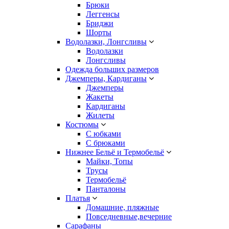
Брюки
Леггенсы
Бриджи
Шорты
Водолазки, Лонгсливы
Водолазки
Лонгсливы
Одежда больших размеров
Джемперы, Кардиганы
Джемперы
Жакеты
Кардиганы
Жилеты
Костюмы
С юбками
С брюками
Нижнее Бельё и Термобельё
Майки, Топы
Трусы
Термобельё
Панталоны
Платья
Домашние, пляжные
Повседневные,вечерние
Сарафаны