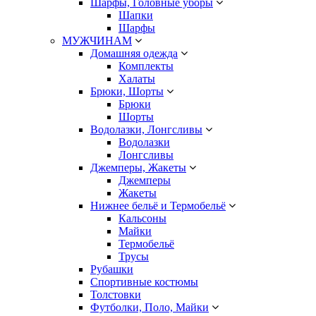
Шарфы, Головные уборы
Шапки
Шарфы
МУЖЧИНАМ
Домашняя одежда
Комплекты
Халаты
Брюки, Шорты
Брюки
Шорты
Водолазки, Лонгсливы
Водолазки
Лонгсливы
Джемперы, Жакеты
Джемперы
Жакеты
Нижнее бельё и Термобельё
Кальсоны
Майки
Термобельё
Трусы
Рубашки
Спортивные костюмы
Толстовки
Футболки, Поло, Майки