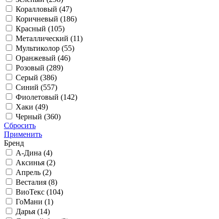
Коралловый (
47
)
Коричневый (
186
)
Красный (
105
)
Металлический (
11
)
Мультиколор (
55
)
Оранжевый (
46
)
Розовый (
289
)
Серый (
386
)
Синий (
557
)
Фиолетовый (
142
)
Хаки (
49
)
Черный (
360
)
Сбросить
Применить
Бренд
А-Дина (
4
)
Аксинья (
2
)
Апрель (
2
)
Весталия (
8
)
ВиоТекс (
104
)
ГоМани (
1
)
Дарья (
14
)