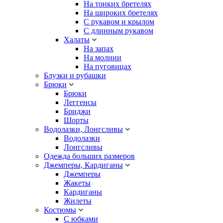
На тонких бретелях
На широких бретелях
С рукавом и крылом
С длинным рукавом
Халаты
На запах
На молнии
На пуговицах
Блузки и рубашки
Брюки
Брюки
Леггенсы
Бриджи
Шорты
Водолазки, Лонгсливы
Водолазки
Лонгсливы
Одежда больших размеров
Джемперы, Кардиганы
Джемперы
Жакеты
Кардиганы
Жилеты
Костюмы
С юбками