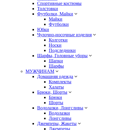
Спортивные костюмы
Толстовки
Футболки, Майки
Майки
Футболки
Юбки
Чулочно-носочные изделия
Колготки
Носки
Подследники
Шарфы, Головные уборы
Шапки
Шарфы
МУЖЧИНАМ
Домашняя одежда
Комплекты
Халаты
Брюки, Шорты
Брюки
Шорты
Водолазки, Лонгсливы
Водолазки
Лонгсливы
Джемперы, Жакеты
Джемперы