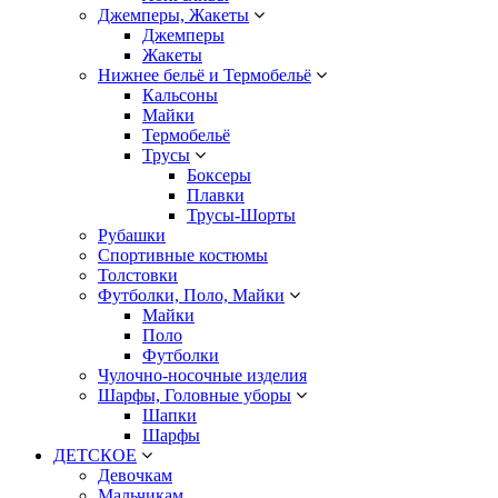
Джемперы, Жакеты
Джемперы
Жакеты
Нижнее бельё и Термобельё
Кальсоны
Майки
Термобельё
Трусы
Боксеры
Плавки
Трусы-Шорты
Рубашки
Спортивные костюмы
Толстовки
Футболки, Поло, Майки
Майки
Поло
Футболки
Чулочно-носочные изделия
Шарфы, Головные уборы
Шапки
Шарфы
ДЕТСКОЕ
Девочкам
Мальчикам