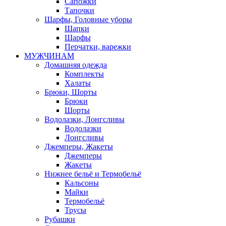
Сапожки
Тапочки
Шарфы, Головные уборы
Шапки
Шарфы
Перчатки, варежки
МУЖЧИНАМ
Домашняя одежда
Комплекты
Халаты
Брюки, Шорты
Брюки
Шорты
Водолазки, Лонгсливы
Водолазки
Лонгсливы
Джемперы, Жакеты
Джемперы
Жакеты
Нижнее бельё и Термобельё
Кальсоны
Майки
Термобельё
Трусы
Рубашки