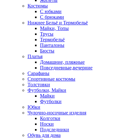
Жилеты
Костюмы
С юбками
С брюками
Нижнее Бельё и Термобельё
Майки, Топы
Трусы
Термобельё
Панталоны
Бюсты
Платья
Домашние, пляжные
Повседневные,вечерние
Сарафаны
Спортивные костюмы
Толстовки
Футболки, Майки
Майки
Футболки
Юбки
Чулочно-носочные изделия
Колготки
Носки
Подследники
Обувь для дома