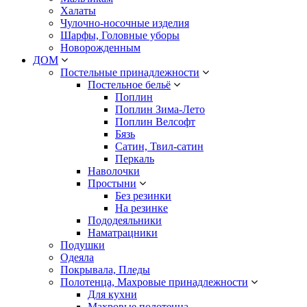
Халаты
Чулочно-носочные изделия
Шарфы, Головные уборы
Новорожденным
ДОМ
Постельные принадлежности
Постельное бельё
Поплин
Поплин Зима-Лето
Поплин Велсофт
Бязь
Сатин, Твил-сатин
Перкаль
Наволочки
Простыни
Без резинки
На резинке
Пододеяльники
Наматрацники
Подушки
Одеяла
Покрывала, Пледы
Полотенца, Махровые принадлежности
Для кухни
Махровые полотенца