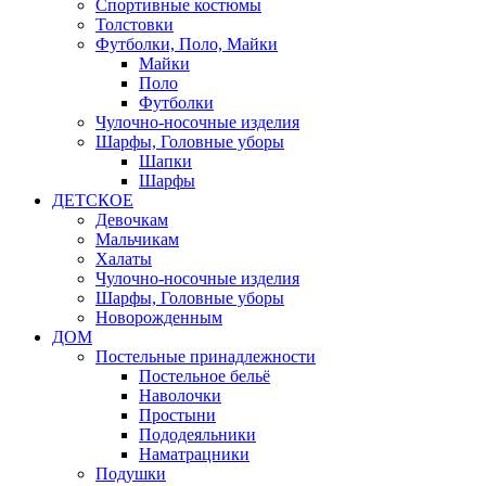
Спортивные костюмы
Толстовки
Футболки, Поло, Майки
Майки
Поло
Футболки
Чулочно-носочные изделия
Шарфы, Головные уборы
Шапки
Шарфы
ДЕТСКОЕ
Девочкам
Мальчикам
Халаты
Чулочно-носочные изделия
Шарфы, Головные уборы
Новорожденным
ДОМ
Постельные принадлежности
Постельное бельё
Наволочки
Простыни
Пододеяльники
Наматрацники
Подушки