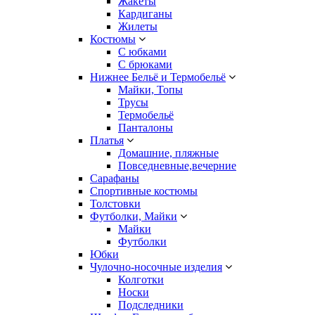
Жакеты
Кардиганы
Жилеты
Костюмы
С юбками
С брюками
Нижнее Бельё и Термобельё
Майки, Топы
Трусы
Термобельё
Панталоны
Платья
Домашние, пляжные
Повседневные,вечерние
Сарафаны
Спортивные костюмы
Толстовки
Футболки, Майки
Майки
Футболки
Юбки
Чулочно-носочные изделия
Колготки
Носки
Подследники