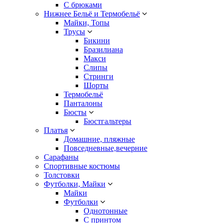
С брюками
Нижнее Бельё и Термобельё
Майки, Топы
Трусы
Бикини
Бразилиана
Макси
Слипы
Стринги
Шорты
Термобельё
Панталоны
Бюсты
Бюстгальтеры
Платья
Домашние, пляжные
Повседневные,вечерние
Сарафаны
Спортивные костюмы
Толстовки
Футболки, Майки
Майки
Футболки
Однотонные
С принтом