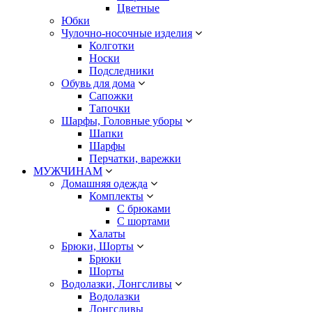
Цветные
Юбки
Чулочно-носочные изделия
Колготки
Носки
Подследники
Обувь для дома
Сапожки
Тапочки
Шарфы, Головные уборы
Шапки
Шарфы
Перчатки, варежки
МУЖЧИНАМ
Домашняя одежда
Комплекты
С брюками
С шортами
Халаты
Брюки, Шорты
Брюки
Шорты
Водолазки, Лонгсливы
Водолазки
Лонгсливы