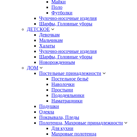
Майки
Поло
Футболки
Чулочно-носочные изделия
Шарфы, Головные уборы
ДЕТСКОЕ
Девочкам
Мальчикам
Халаты
Чулочно-носочные изделия
Шарфы, Головные уборы
Новорожденным
ДОМ
Постельные принадлежности
Постельное бельё
Наволочки
Простыни
Пододеяльники
Наматрацники
Подушки
Одеяла
Покрывала, Пледы
Полотенца, Махровые принадлежности
Для кухни
Махровые полотенца