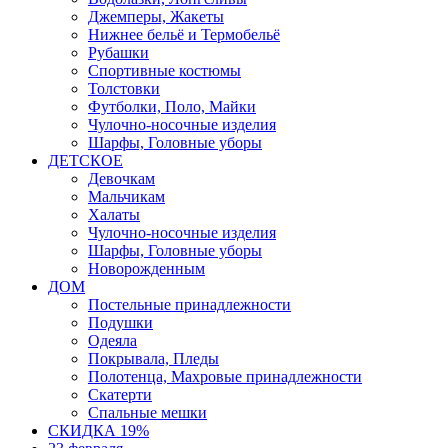
Джемперы, Жакеты
Нижнее бельё и Термобельё
Рубашки
Спортивные костюмы
Толстовки
Футболки, Поло, Майки
Чулочно-носочные изделия
Шарфы, Головные уборы
ДЕТСКОЕ
Девочкам
Мальчикам
Халаты
Чулочно-носочные изделия
Шарфы, Головные уборы
Новорожденным
ДОМ
Постельные принадлежности
Подушки
Одеяла
Покрывала, Пледы
Полотенца, Махровые принадлежности
Скатерти
Спальные мешки
СКИДКА 19%