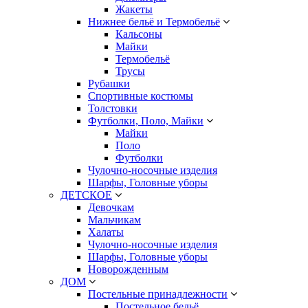
Жакеты
Нижнее бельё и Термобельё
Кальсоны
Майки
Термобельё
Трусы
Рубашки
Спортивные костюмы
Толстовки
Футболки, Поло, Майки
Майки
Поло
Футболки
Чулочно-носочные изделия
Шарфы, Головные уборы
ДЕТСКОЕ
Девочкам
Мальчикам
Халаты
Чулочно-носочные изделия
Шарфы, Головные уборы
Новорожденным
ДОМ
Постельные принадлежности
Постельное бельё