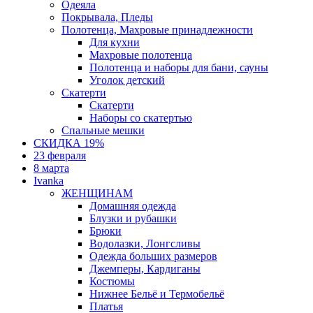
Одеяла
Покрывала, Пледы
Полотенца, Махровые принадлежности
Для кухни
Махровые полотенца
Полотенца и наборы для бани, сауны
Уголок детский
Скатерти
Скатерти
Наборы со скатертью
Спальные мешки
СКИДКА 19%
23 февраля
8 марта
Ivanka
ЖЕНЩИНАМ
Домашняя одежда
Блузки и рубашки
Брюки
Водолазки, Лонгсливы
Одежда больших размеров
Джемперы, Кардиганы
Костюмы
Нижнее Бельё и Термобельё
Платья