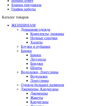
Вопрос-ответ
Бланки предзаказа
График работы
Каталог товаров
ЖЕНЩИНАМ
Домашняя одежда
Комплекты, пижамы
Ночные сорочки
Халаты
Блузки и рубашки
Брюки
Брюки
Леггенсы
Бриджи
Шорты
Водолазки, Лонгсливы
Водолазки
Лонгсливы
Одежда больших размеров
Джемперы, Кардиганы
Джемперы
Жакеты
Кардиганы