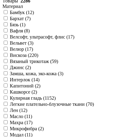
Товары
2286
Материал
Бамбук (
12
)
Бархат (
7
)
Бязь (
1
)
Вафля (
8
)
Велсофт, ультрасофт, флис (
17
)
Вельвет (
3
)
Велюр (
17
)
Вискоза (
220
)
Вязаный трикотаж (
59
)
Джинс (
2
)
Замша, кожа, эко-кожа (
3
)
Интерлок (
14
)
Капитоний (
2
)
Кашкорсе (
2
)
Кулирная гладь (
1152
)
Легкие плательно-блузочные ткани (
70
)
Лен (
12
)
Масло (
11
)
Махра (
17
)
Микрофибра (
2
)
Модал (
11
)