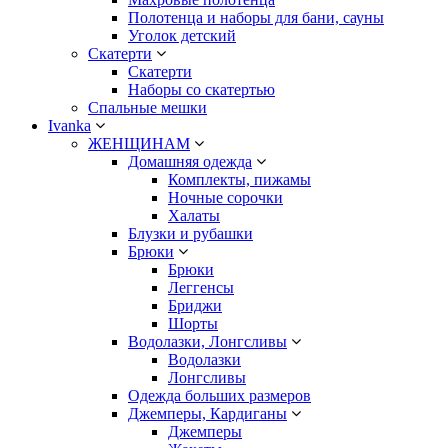
Полотенца и наборы для бани, сауны
Уголок детский
Скатерти
Скатерти
Наборы со скатертью
Спальные мешки
Ivanka
ЖЕНЩИНАМ
Домашняя одежда
Комплекты, пижамы
Ночные сорочки
Халаты
Блузки и рубашки
Брюки
Брюки
Леггенсы
Бриджи
Шорты
Водолазки, Лонгсливы
Водолазки
Лонгсливы
Одежда больших размеров
Джемперы, Кардиганы
Джемперы