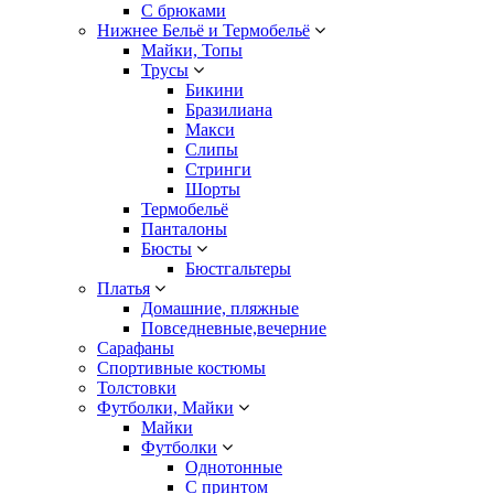
С брюками
Нижнее Бельё и Термобельё
Майки, Топы
Трусы
Бикини
Бразилиана
Макси
Слипы
Стринги
Шорты
Термобельё
Панталоны
Бюсты
Бюстгальтеры
Платья
Домашние, пляжные
Повседневные,вечерние
Сарафаны
Спортивные костюмы
Толстовки
Футболки, Майки
Майки
Футболки
Однотонные
С принтом