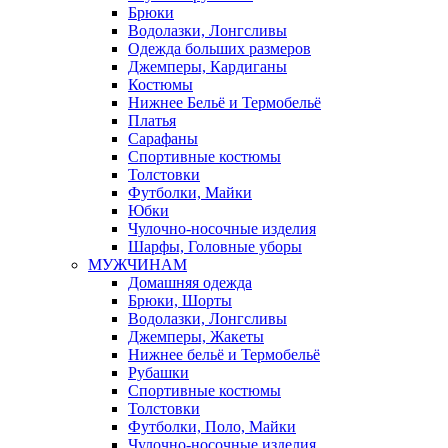
Брюки
Водолазки, Лонгсливы
Одежда больших размеров
Джемперы, Кардиганы
Костюмы
Нижнее Бельё и Термобельё
Платья
Сарафаны
Спортивные костюмы
Толстовки
Футболки, Майки
Юбки
Чулочно-носочные изделия
Шарфы, Головные уборы
МУЖЧИНАМ
Домашняя одежда
Брюки, Шорты
Водолазки, Лонгсливы
Джемперы, Жакеты
Нижнее бельё и Термобельё
Рубашки
Спортивные костюмы
Толстовки
Футболки, Поло, Майки
Чулочно-носочные изделия