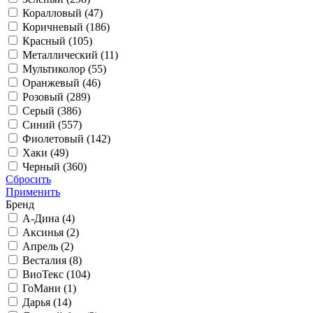
Коралловый (
47
)
Коричневый (
186
)
Красный (
105
)
Металлический (
11
)
Мультиколор (
55
)
Оранжевый (
46
)
Розовый (
289
)
Серый (
386
)
Синий (
557
)
Фиолетовый (
142
)
Хаки (
49
)
Черный (
360
)
Сбросить
Применить
Бренд
А-Дина (
4
)
Аксинья (
2
)
Апрель (
2
)
Весталия (
8
)
ВиоТекс (
104
)
ГоМани (
1
)
Дарья (
14
)