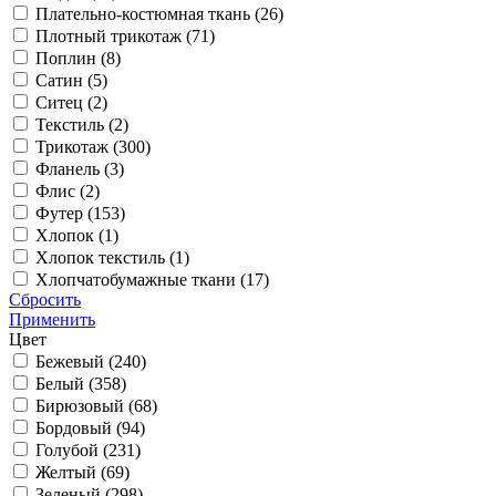
Плательно-костюмная ткань (
26
)
Плотный трикотаж (
71
)
Поплин (
8
)
Сатин (
5
)
Ситец (
2
)
Текстиль (
2
)
Трикотаж (
300
)
Фланель (
3
)
Флис (
2
)
Футер (
153
)
Хлопок (
1
)
Хлопок текстиль (
1
)
Хлопчатобумажные ткани (
17
)
Сбросить
Применить
Цвет
Бежевый (
240
)
Белый (
358
)
Бирюзовый (
68
)
Бордовый (
94
)
Голубой (
231
)
Желтый (
69
)
Зеленый (
298
)