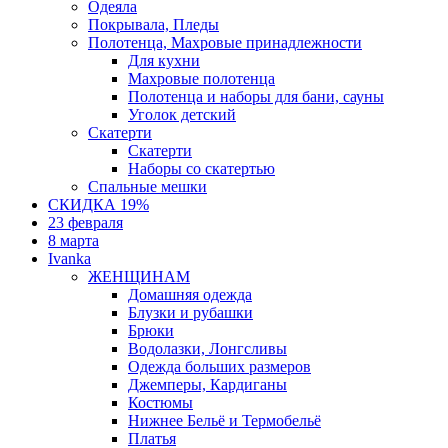
Одеяла
Покрывала, Пледы
Полотенца, Махровые принадлежности
Для кухни
Махровые полотенца
Полотенца и наборы для бани, сауны
Уголок детский
Скатерти
Скатерти
Наборы со скатертью
Спальные мешки
СКИДКА 19%
23 февраля
8 марта
Ivanka
ЖЕНЩИНАМ
Домашняя одежда
Блузки и рубашки
Брюки
Водолазки, Лонгсливы
Одежда больших размеров
Джемперы, Кардиганы
Костюмы
Нижнее Бельё и Термобельё
Платья