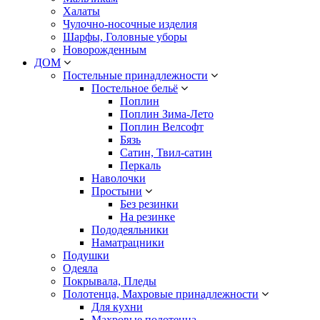
Халаты
Чулочно-носочные изделия
Шарфы, Головные уборы
Новорожденным
ДОМ
Постельные принадлежности
Постельное бельё
Поплин
Поплин Зима-Лето
Поплин Велсофт
Бязь
Сатин, Твил-сатин
Перкаль
Наволочки
Простыни
Без резинки
На резинке
Пододеяльники
Наматрацники
Подушки
Одеяла
Покрывала, Пледы
Полотенца, Махровые принадлежности
Для кухни
Махровые полотенца