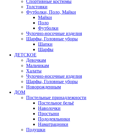
Спортивные костюмы
Толстовки
Футболки, Поло, Майки
Майки
Поло
Футболки
Чулочно-носочные изделия
Шарфы, Головные уборы
Шапки
Шарфы
ДЕТСКОЕ
Девочкам
Мальчикам
Халаты
Чулочно-носочные изделия
Шарфы, Головные уборы
Новорожденным
ДОМ
Постельные принадлежности
Постельное бельё
Наволочки
Простыни
Пододеяльники
Наматрацники
Подушки