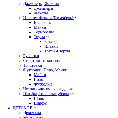
Джемперы, Жакеты
Джемперы
Жакеты
Нижнее бельё и Термобельё
Кальсоны
Майки
Термобельё
Трусы
Боксеры
Плавки
Трусы-Шорты
Рубашки
Спортивные костюмы
Толстовки
Футболки, Поло, Майки
Майки
Поло
Футболки
Чулочно-носочные изделия
Шарфы, Головные уборы
Шапки
Шарфы
ДЕТСКОЕ
Девочкам
Мальчикам