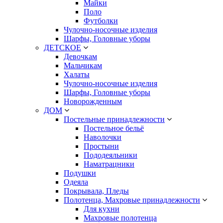
Майки
Поло
Футболки
Чулочно-носочные изделия
Шарфы, Головные уборы
ДЕТСКОЕ
Девочкам
Мальчикам
Халаты
Чулочно-носочные изделия
Шарфы, Головные уборы
Новорожденным
ДОМ
Постельные принадлежности
Постельное бельё
Наволочки
Простыни
Пододеяльники
Наматрацники
Подушки
Одеяла
Покрывала, Пледы
Полотенца, Махровые принадлежности
Для кухни
Махровые полотенца