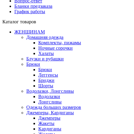
Вопрос-ответ
Бланки предзаказа
График работы
Каталог товаров
ЖЕНЩИНАМ
Домашняя одежда
Комплекты, пижамы
Ночные сорочки
Халаты
Блузки и рубашки
Брюки
Брюки
Леггенсы
Бриджи
Шорты
Водолазки, Лонгсливы
Водолазки
Лонгсливы
Одежда больших размеров
Джемперы, Кардиганы
Джемперы
Жакеты
Кардиганы