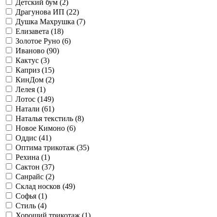
Детский бум (
2
)
Драгунова ИП (
22
)
Душка Махрушка (
7
)
Елизавета (
18
)
Золотое Руно (
6
)
Иваново (
90
)
Кактус (
3
)
Каприз (
15
)
КинДом (
2
)
Лелея (
1
)
Лотос (
149
)
Натали (
61
)
Наталья текстиль (
8
)
Новое Кимоно (
6
)
Оддис (
41
)
Оптима трикотаж (
35
)
Рехина (
1
)
Сактон (
37
)
Санрайс (
2
)
Склад носков (
49
)
Софья (
1
)
Стиль (
4
)
Хороший трикотаж (
1
)