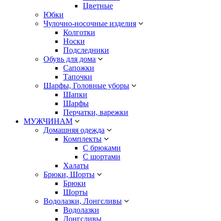
Цветные
Юбки
Чулочно-носочные изделия
Колготки
Носки
Подследники
Обувь для дома
Сапожки
Тапочки
Шарфы, Головные уборы
Шапки
Шарфы
Перчатки, варежки
МУЖЧИНАМ
Домашняя одежда
Комплекты
С брюками
С шортами
Халаты
Брюки, Шорты
Брюки
Шорты
Водолазки, Лонгсливы
Водолазки
Лонгсливы