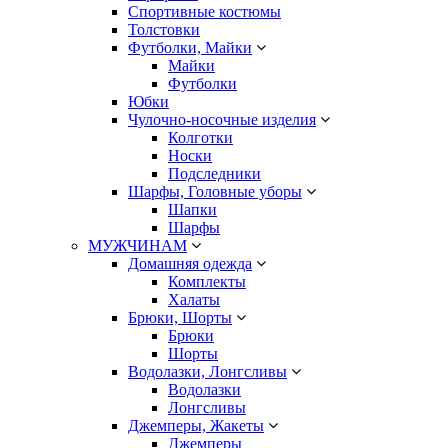
Спортивные костюмы
Толстовки
Футболки, Майки
Майки
Футболки
Юбки
Чулочно-носочные изделия
Колготки
Носки
Подследники
Шарфы, Головные уборы
Шапки
Шарфы
МУЖЧИНАМ
Домашняя одежда
Комплекты
Халаты
Брюки, Шорты
Брюки
Шорты
Водолазки, Лонгсливы
Водолазки
Лонгсливы
Джемперы, Жакеты
Джемперы