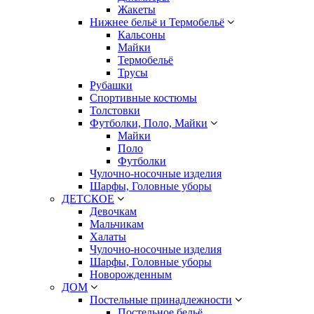
Жакеты
Нижнее бельё и Термобельё
Кальсоны
Майки
Термобельё
Трусы
Рубашки
Спортивные костюмы
Толстовки
Футболки, Поло, Майки
Майки
Поло
Футболки
Чулочно-носочные изделия
Шарфы, Головные уборы
ДЕТСКОЕ
Девочкам
Мальчикам
Халаты
Чулочно-носочные изделия
Шарфы, Головные уборы
Новорожденным
ДОМ
Постельные принадлежности
Постельное бельё