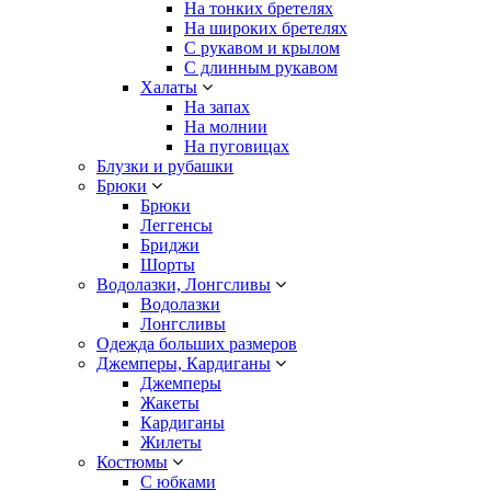
На тонких бретелях
На широких бретелях
С рукавом и крылом
С длинным рукавом
Халаты
На запах
На молнии
На пуговицах
Блузки и рубашки
Брюки
Брюки
Леггенсы
Бриджи
Шорты
Водолазки, Лонгсливы
Водолазки
Лонгсливы
Одежда больших размеров
Джемперы, Кардиганы
Джемперы
Жакеты
Кардиганы
Жилеты
Костюмы
С юбками