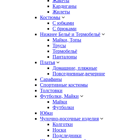
Жакеты
Кардиганы
Жилеты
Костюмы
С юбками
С брюками
Нижнее Бельё и Термобельё
Майки, Топы
Трусы
Термобельё
Панталоны
Платья
Домашние, пляжные
Повседневные,вечерние
Сарафаны
Спортивные костюмы
Толстовки
Футболки, Майки
Майки
Футболки
Юбки
Чулочно-носочные изделия
Колготки
Носки
Подследники