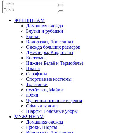
ЖЕНЩИНАМ
Домашняя одежда
Блузки и рубашки
Брюки
Водолазки, Лонгсливы
Одежда больших размеров
Джемперы, Кардиганы
Костюмы
Нижнее Бельё и Термобельё
Платья
Сарафаны
Спортивные костюмы
Толстовки
Футболки, Майки
Юбки
Чулочно-носочные изделия
Обувь для дома
Шарфы, Головные уборы
МУЖЧИНАМ
Домашняя одежда
Брюки, Шорты
Водолазки, Лонгсливы