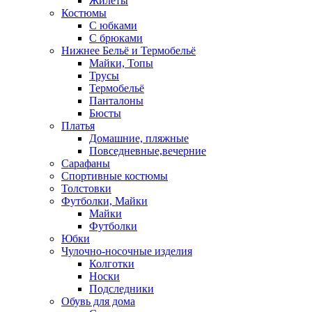
Жилеты
Костюмы
С юбками
С брюками
Нижнее Бельё и Термобельё
Майки, Топы
Трусы
Термобельё
Панталоны
Бюсты
Платья
Домашние, пляжные
Повседневные,вечерние
Сарафаны
Спортивные костюмы
Толстовки
Футболки, Майки
Майки
Футболки
Юбки
Чулочно-носочные изделия
Колготки
Носки
Подследники
Обувь для дома