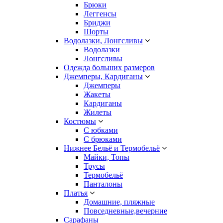
Брюки
Леггенсы
Бриджи
Шорты
Водолазки, Лонгсливы
Водолазки
Лонгсливы
Одежда больших размеров
Джемперы, Кардиганы
Джемперы
Жакеты
Кардиганы
Жилеты
Костюмы
С юбками
С брюками
Нижнее Бельё и Термобельё
Майки, Топы
Трусы
Термобельё
Панталоны
Платья
Домашние, пляжные
Повседневные,вечерние
Сарафаны