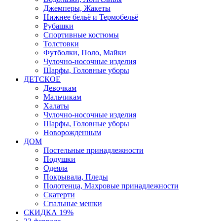
Джемперы, Жакеты
Нижнее бельё и Термобельё
Рубашки
Спортивные костюмы
Толстовки
Футболки, Поло, Майки
Чулочно-носочные изделия
Шарфы, Головные уборы
ДЕТСКОЕ
Девочкам
Мальчикам
Халаты
Чулочно-носочные изделия
Шарфы, Головные уборы
Новорожденным
ДОМ
Постельные принадлежности
Подушки
Одеяла
Покрывала, Пледы
Полотенца, Махровые принадлежности
Скатерти
Спальные мешки
СКИДКА 19%