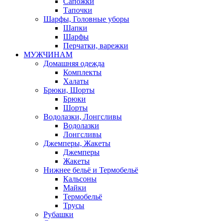
Сапожки
Тапочки
Шарфы, Головные уборы
Шапки
Шарфы
Перчатки, варежки
МУЖЧИНАМ
Домашняя одежда
Комплекты
Халаты
Брюки, Шорты
Брюки
Шорты
Водолазки, Лонгсливы
Водолазки
Лонгсливы
Джемперы, Жакеты
Джемперы
Жакеты
Нижнее бельё и Термобельё
Кальсоны
Майки
Термобельё
Трусы
Рубашки