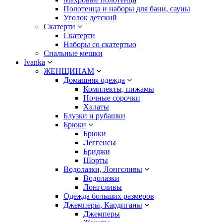
Полотенца и наборы для бани, сауны
Уголок детский
Скатерти
Скатерти
Наборы со скатертью
Спальные мешки
Ivanka
ЖЕНЩИНАМ
Домашняя одежда
Комплекты, пижамы
Ночные сорочки
Халаты
Блузки и рубашки
Брюки
Брюки
Леггенсы
Бриджи
Шорты
Водолазки, Лонгсливы
Водолазки
Лонгсливы
Одежда больших размеров
Джемперы, Кардиганы
Джемперы