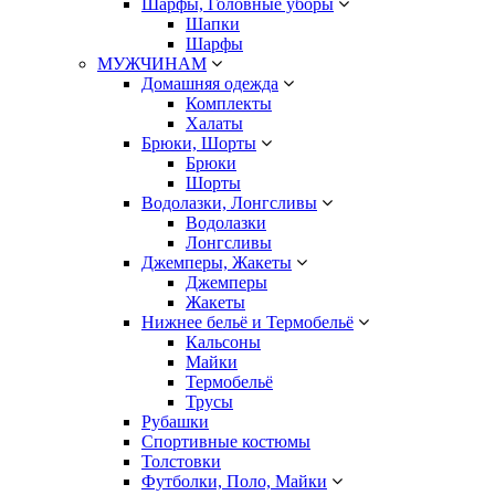
Шарфы, Головные уборы
Шапки
Шарфы
МУЖЧИНАМ
Домашняя одежда
Комплекты
Халаты
Брюки, Шорты
Брюки
Шорты
Водолазки, Лонгсливы
Водолазки
Лонгсливы
Джемперы, Жакеты
Джемперы
Жакеты
Нижнее бельё и Термобельё
Кальсоны
Майки
Термобельё
Трусы
Рубашки
Спортивные костюмы
Толстовки
Футболки, Поло, Майки