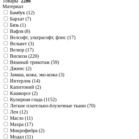
Товары
2286
Материал
Бамбук (
12
)
Бархат (
7
)
Бязь (
1
)
Вафля (
8
)
Велсофт, ультрасофт, флис (
17
)
Вельвет (
3
)
Велюр (
17
)
Вискоза (
220
)
Вязаный трикотаж (
59
)
Джинс (
2
)
Замша, кожа, эко-кожа (
3
)
Интерлок (
14
)
Капитоний (
2
)
Кашкорсе (
2
)
Кулирная гладь (
1152
)
Легкие плательно-блузочные ткани (
70
)
Лен (
12
)
Масло (
11
)
Махра (
17
)
Микрофибра (
2
)
Модал (
11
)