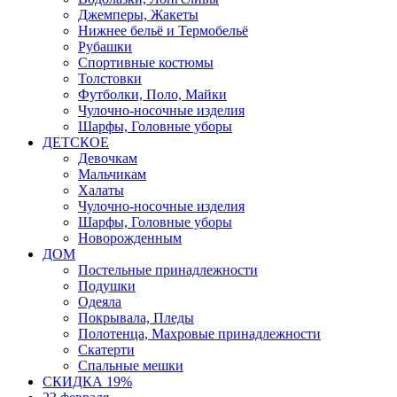
Джемперы, Жакеты
Нижнее бельё и Термобельё
Рубашки
Спортивные костюмы
Толстовки
Футболки, Поло, Майки
Чулочно-носочные изделия
Шарфы, Головные уборы
ДЕТСКОЕ
Девочкам
Мальчикам
Халаты
Чулочно-носочные изделия
Шарфы, Головные уборы
Новорожденным
ДОМ
Постельные принадлежности
Подушки
Одеяла
Покрывала, Пледы
Полотенца, Махровые принадлежности
Скатерти
Спальные мешки
СКИДКА 19%