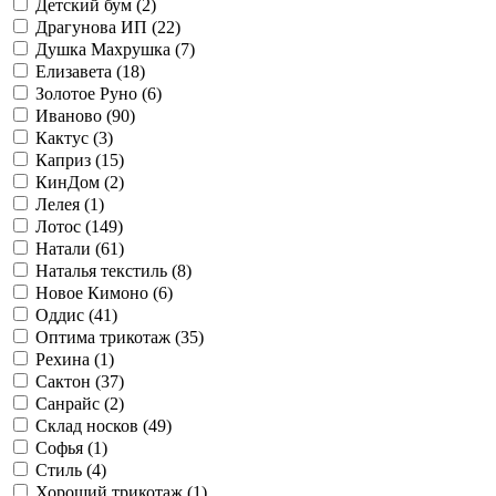
Детский бум (
2
)
Драгунова ИП (
22
)
Душка Махрушка (
7
)
Елизавета (
18
)
Золотое Руно (
6
)
Иваново (
90
)
Кактус (
3
)
Каприз (
15
)
КинДом (
2
)
Лелея (
1
)
Лотос (
149
)
Натали (
61
)
Наталья текстиль (
8
)
Новое Кимоно (
6
)
Оддис (
41
)
Оптима трикотаж (
35
)
Рехина (
1
)
Сактон (
37
)
Санрайс (
2
)
Склад носков (
49
)
Софья (
1
)
Стиль (
4
)
Хороший трикотаж (
1
)