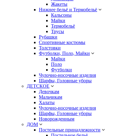
Жакеты
Нижнее бельё и Термобельё
Кальсоны
Майки
Термобельё
Трусы
Рубашки
Спортивные костюмы
Толстовки
Футболки, Поло, Майки
Майки
Поло
Футболки
Чулочно-носочные изделия
Шарфы, Головные уборы
ДЕТСКОЕ
Девочкам
Мальчикам
Халаты
Чулочно-носочные изделия
Шарфы, Головные уборы
Новорожденным
ДОМ
Постельные принадлежности
Постельное бельё