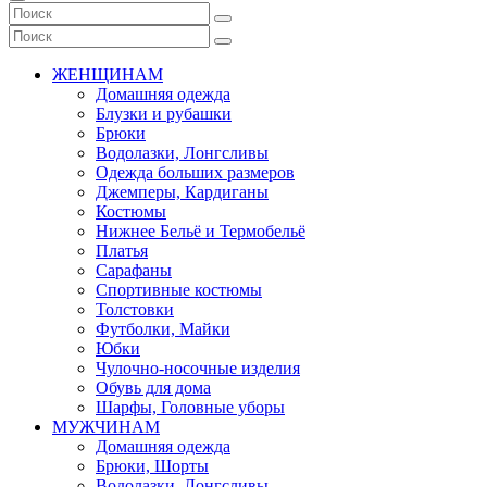
ЖЕНЩИНАМ
Домашняя одежда
Блузки и рубашки
Брюки
Водолазки, Лонгсливы
Одежда больших размеров
Джемперы, Кардиганы
Костюмы
Нижнее Бельё и Термобельё
Платья
Сарафаны
Спортивные костюмы
Толстовки
Футболки, Майки
Юбки
Чулочно-носочные изделия
Обувь для дома
Шарфы, Головные уборы
МУЖЧИНАМ
Домашняя одежда
Брюки, Шорты
Водолазки, Лонгсливы