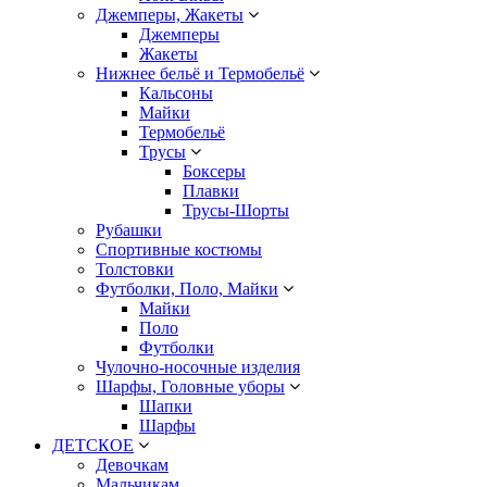
Джемперы, Жакеты
Джемперы
Жакеты
Нижнее бельё и Термобельё
Кальсоны
Майки
Термобельё
Трусы
Боксеры
Плавки
Трусы-Шорты
Рубашки
Спортивные костюмы
Толстовки
Футболки, Поло, Майки
Майки
Поло
Футболки
Чулочно-носочные изделия
Шарфы, Головные уборы
Шапки
Шарфы
ДЕТСКОЕ
Девочкам
Мальчикам