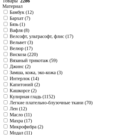
Товары
2286
Материал
Бамбук (
12
)
Бархат (
7
)
Бязь (
1
)
Вафля (
8
)
Велсофт, ультрасофт, флис (
17
)
Вельвет (
3
)
Велюр (
17
)
Вискоза (
220
)
Вязаный трикотаж (
59
)
Джинс (
2
)
Замша, кожа, эко-кожа (
3
)
Интерлок (
14
)
Капитоний (
2
)
Кашкорсе (
2
)
Кулирная гладь (
1152
)
Легкие плательно-блузочные ткани (
70
)
Лен (
12
)
Масло (
11
)
Махра (
17
)
Микрофибра (
2
)
Модал (
11
)