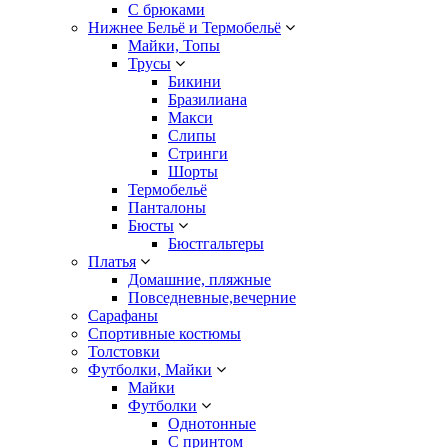
С брюками
Нижнее Бельё и Термобельё
Майки, Топы
Трусы
Бикини
Бразилиана
Макси
Слипы
Стринги
Шорты
Термобельё
Панталоны
Бюсты
Бюстгальтеры
Платья
Домашние, пляжные
Повседневные,вечерние
Сарафаны
Спортивные костюмы
Толстовки
Футболки, Майки
Майки
Футболки
Однотонные
С принтом