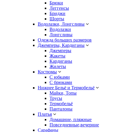
Брюки
Леггенсы
Бриджи
Шорты
Водолазки, Лонгсливы
Водолазки
Лонгсливы
Одежда больших размеров
Джемперы, Кардиганы
Джемперы
Жакеты
Кардиганы
Жилеты
Костюмы
С юбками
С брюками
Нижнее Бельё и Термобельё
Майки, Топы
Трусы
Термобельё
Панталоны
Платья
Домашние, пляжные
Повседневные,вечерние
Сарафаны