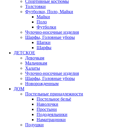
Спортивные костюмы
Толстовки
Футболки, Поло, Майки
Майки
Поло
Футболки
Чулочно-носочные изделия
Шарфы, Головные уборы
Шапки
Шарфы
ДЕТСКОЕ
Девочкам
Мальчикам
Халаты
Чулочно-носочные изделия
Шарфы, Головные уборы
Новорожденным
ДОМ
Постельные принадлежности
Постельное бельё
Наволочки
Простыни
Пододеяльники
Наматрацники
Подушки