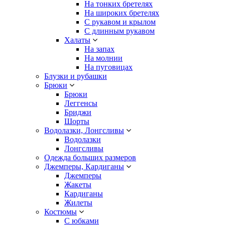
На тонких бретелях
На широких бретелях
С рукавом и крылом
С длинным рукавом
Халаты
На запах
На молнии
На пуговицах
Блузки и рубашки
Брюки
Брюки
Леггенсы
Бриджи
Шорты
Водолазки, Лонгсливы
Водолазки
Лонгсливы
Одежда больших размеров
Джемперы, Кардиганы
Джемперы
Жакеты
Кардиганы
Жилеты
Костюмы
С юбками