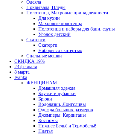
Одеяла
Покрывала, Пледы
Полотенца, Махровые принадлежности
Для кухни
Махровые полотенца
Полотенца и наборы для бани, сауны
Уголок детский
Скатерти
Скатерти
Наборы со скатертью
Спальные мешки
СКИДКА 19%
23 февраля
8 марта
Ivanka
ЖЕНЩИНАМ
Домашняя одежда
Блузки и рубашки
Брюки
Водолазки, Лонгсливы
Одежда больших размеров
Джемперы, Кардиганы
Костюмы
Нижнее Бельё и Термобельё
Платья