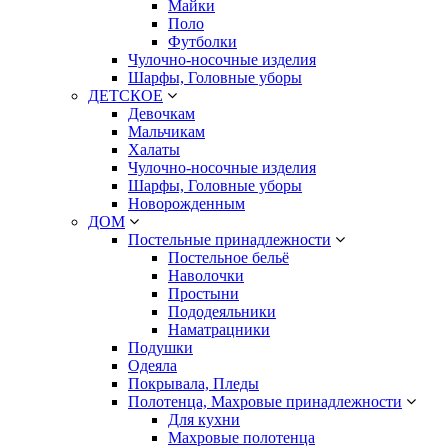
Майки
Поло
Футболки
Чулочно-носочные изделия
Шарфы, Головные уборы
ДЕТСКОЕ
Девочкам
Мальчикам
Халаты
Чулочно-носочные изделия
Шарфы, Головные уборы
Новорожденным
ДОМ
Постельные принадлежности
Постельное бельё
Наволочки
Простыни
Пододеяльники
Наматрацники
Подушки
Одеяла
Покрывала, Пледы
Полотенца, Махровые принадлежности
Для кухни
Махровые полотенца