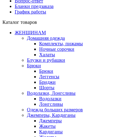
Вопрос-ответ
Бланки предзаказа
График работы
Каталог товаров
ЖЕНЩИНАМ
Домашняя одежда
Комплекты, пижамы
Ночные сорочки
Халаты
Блузки и рубашки
Брюки
Брюки
Леггенсы
Бриджи
Шорты
Водолазки, Лонгсливы
Водолазки
Лонгсливы
Одежда больших размеров
Джемперы, Кардиганы
Джемперы
Жакеты
Кардиганы