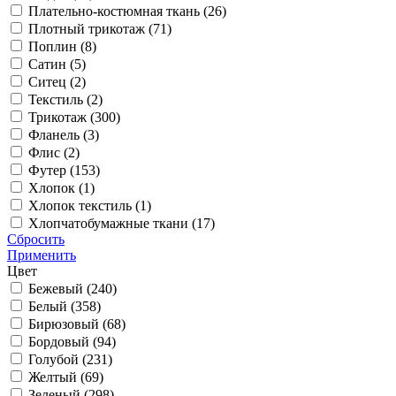
Плательно-костюмная ткань (
26
)
Плотный трикотаж (
71
)
Поплин (
8
)
Сатин (
5
)
Ситец (
2
)
Текстиль (
2
)
Трикотаж (
300
)
Фланель (
3
)
Флис (
2
)
Футер (
153
)
Хлопок (
1
)
Хлопок текстиль (
1
)
Хлопчатобумажные ткани (
17
)
Сбросить
Применить
Цвет
Бежевый (
240
)
Белый (
358
)
Бирюзовый (
68
)
Бордовый (
94
)
Голубой (
231
)
Желтый (
69
)
Зеленый (
298
)