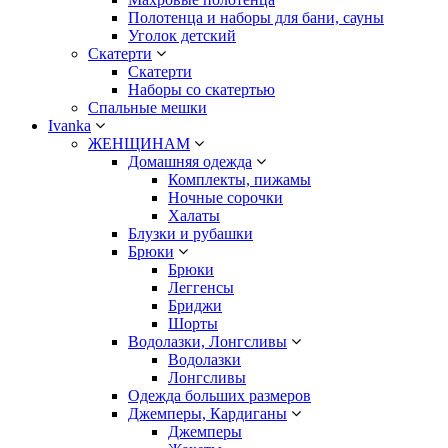
Полотенца и наборы для бани, сауны
Уголок детский
Скатерти
Скатерти
Наборы со скатертью
Спальные мешки
Ivanka
ЖЕНЩИНАМ
Домашняя одежда
Комплекты, пижамы
Ночные сорочки
Халаты
Блузки и рубашки
Брюки
Брюки
Леггенсы
Бриджи
Шорты
Водолазки, Лонгсливы
Водолазки
Лонгсливы
Одежда больших размеров
Джемперы, Кардиганы
Джемперы