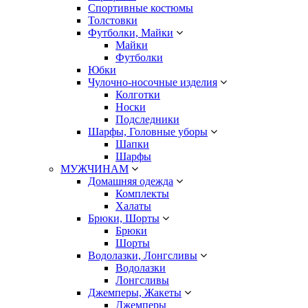
Спортивные костюмы
Толстовки
Футболки, Майки
Майки
Футболки
Юбки
Чулочно-носочные изделия
Колготки
Носки
Подследники
Шарфы, Головные уборы
Шапки
Шарфы
МУЖЧИНАМ
Домашняя одежда
Комплекты
Халаты
Брюки, Шорты
Брюки
Шорты
Водолазки, Лонгсливы
Водолазки
Лонгсливы
Джемперы, Жакеты
Джемперы