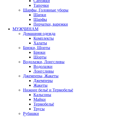
Сапожки
Тапочки
Шарфы, Головные уборы
Шапки
Шарфы
Перчатки, варежки
МУЖЧИНАМ
Домашняя одежда
Комплекты
Халаты
Брюки, Шорты
Брюки
Шорты
Водолазки, Лонгсливы
Водолазки
Лонгсливы
Джемперы, Жакеты
Джемперы
Жакеты
Нижнее бельё и Термобельё
Кальсоны
Майки
Термобельё
Трусы
Рубашки