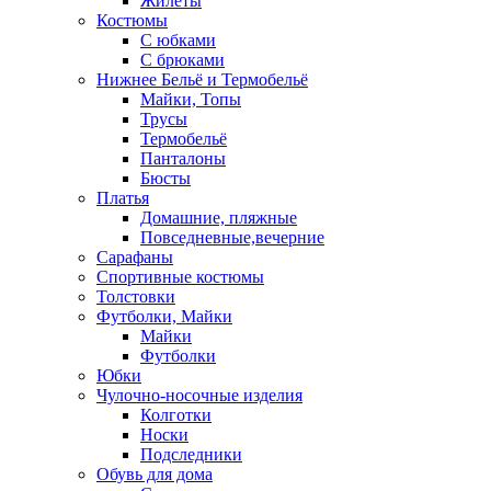
Жилеты
Костюмы
С юбками
С брюками
Нижнее Бельё и Термобельё
Майки, Топы
Трусы
Термобельё
Панталоны
Бюсты
Платья
Домашние, пляжные
Повседневные,вечерние
Сарафаны
Спортивные костюмы
Толстовки
Футболки, Майки
Майки
Футболки
Юбки
Чулочно-носочные изделия
Колготки
Носки
Подследники
Обувь для дома