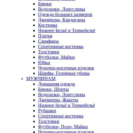
Брюки
Водолазки, Лонгсливы
Одежда больших размеров
Джемперы, Кардиганы
Костюмы
Нижнее Бельё и Термобельё
Платья
Сарафаны
Спортивные костюмы
Толстовки
Футболки, Майки
Юбки
Чулочно-носочные изделия
Шарфы, Головные уборы
МУЖЧИНАМ
Домашняя одежда
Брюки, Шорты
Водолазки, Лонгсливы
Джемперы, Жакеты
Нижнее бельё и Термобельё
Рубашки
Спортивные костюмы
Толстовки
Футболки, Поло, Майки
Чулочно-носочные изделия