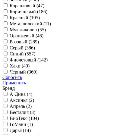
Коралловый (
47
)
Коричневый (
186
)
Красный (
105
)
Металлический (
11
)
Мультиколор (
55
)
Оранжевый (
46
)
Розовый (
289
)
Серый (
386
)
Синий (
557
)
Фиолетовый (
142
)
Хаки (
49
)
Черный (
360
)
Сбросить
Применить
Бренд
А-Дина (
4
)
Аксинья (
2
)
Апрель (
2
)
Весталия (
8
)
ВиоТекс (
104
)
ГоМани (
1
)
Дарья (
14
)