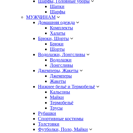
Шарфы, Головные уборы
Шапки
Шарфы
МУЖЧИНАМ
Домашняя одежда
Комплекты
Халаты
Брюки, Шорты
Брюки
Шорты
Водолазки, Лонгсливы
Водолазки
Лонгсливы
Джемперы, Жакеты
Джемперы
Жакеты
Нижнее бельё и Термобельё
Кальсоны
Майки
Термобельё
Трусы
Рубашки
Спортивные костюмы
Толстовки
Футболки, Поло, Майки