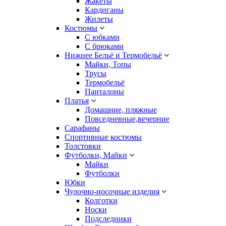
Жакеты
Кардиганы
Жилеты
Костюмы
С юбками
С брюками
Нижнее Бельё и Термобельё
Майки, Топы
Трусы
Термобельё
Панталоны
Платья
Домашние, пляжные
Повседневные,вечерние
Сарафаны
Спортивные костюмы
Толстовки
Футболки, Майки
Майки
Футболки
Юбки
Чулочно-носочные изделия
Колготки
Носки
Подследники