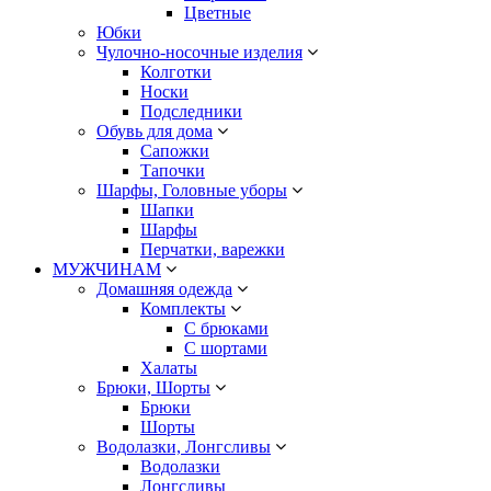
Цветные
Юбки
Чулочно-носочные изделия
Колготки
Носки
Подследники
Обувь для дома
Сапожки
Тапочки
Шарфы, Головные уборы
Шапки
Шарфы
Перчатки, варежки
МУЖЧИНАМ
Домашняя одежда
Комплекты
С брюками
С шортами
Халаты
Брюки, Шорты
Брюки
Шорты
Водолазки, Лонгсливы
Водолазки
Лонгсливы