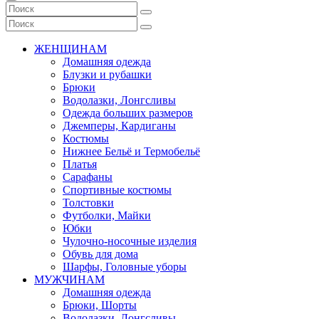
ЖЕНЩИНАМ
Домашняя одежда
Блузки и рубашки
Брюки
Водолазки, Лонгсливы
Одежда больших размеров
Джемперы, Кардиганы
Костюмы
Нижнее Бельё и Термобельё
Платья
Сарафаны
Спортивные костюмы
Толстовки
Футболки, Майки
Юбки
Чулочно-носочные изделия
Обувь для дома
Шарфы, Головные уборы
МУЖЧИНАМ
Домашняя одежда
Брюки, Шорты
Водолазки, Лонгсливы