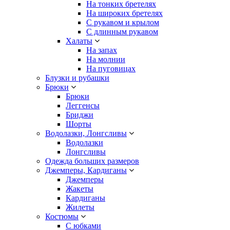
На тонких бретелях
На широких бретелях
С рукавом и крылом
С длинным рукавом
Халаты
На запах
На молнии
На пуговицах
Блузки и рубашки
Брюки
Брюки
Леггенсы
Бриджи
Шорты
Водолазки, Лонгсливы
Водолазки
Лонгсливы
Одежда больших размеров
Джемперы, Кардиганы
Джемперы
Жакеты
Кардиганы
Жилеты
Костюмы
С юбками