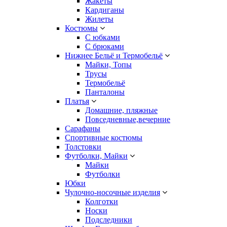
Жакеты
Кардиганы
Жилеты
Костюмы
С юбками
С брюками
Нижнее Бельё и Термобельё
Майки, Топы
Трусы
Термобельё
Панталоны
Платья
Домашние, пляжные
Повседневные,вечерние
Сарафаны
Спортивные костюмы
Толстовки
Футболки, Майки
Майки
Футболки
Юбки
Чулочно-носочные изделия
Колготки
Носки
Подследники