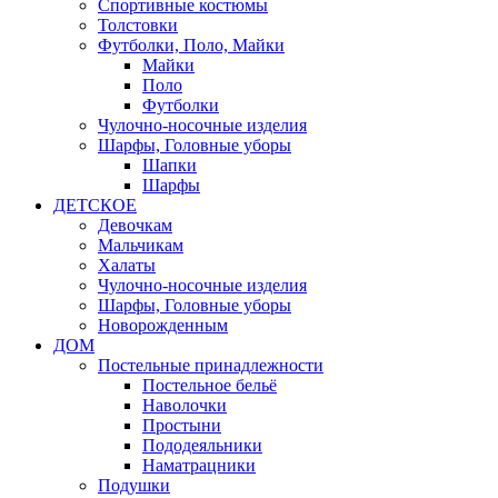
Спортивные костюмы
Толстовки
Футболки, Поло, Майки
Майки
Поло
Футболки
Чулочно-носочные изделия
Шарфы, Головные уборы
Шапки
Шарфы
ДЕТСКОЕ
Девочкам
Мальчикам
Халаты
Чулочно-носочные изделия
Шарфы, Головные уборы
Новорожденным
ДОМ
Постельные принадлежности
Постельное бельё
Наволочки
Простыни
Пододеяльники
Наматрацники
Подушки