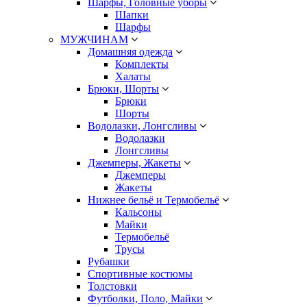
Шарфы, Головные уборы
Шапки
Шарфы
МУЖЧИНАМ
Домашняя одежда
Комплекты
Халаты
Брюки, Шорты
Брюки
Шорты
Водолазки, Лонгсливы
Водолазки
Лонгсливы
Джемперы, Жакеты
Джемперы
Жакеты
Нижнее бельё и Термобельё
Кальсоны
Майки
Термобельё
Трусы
Рубашки
Спортивные костюмы
Толстовки
Футболки, Поло, Майки