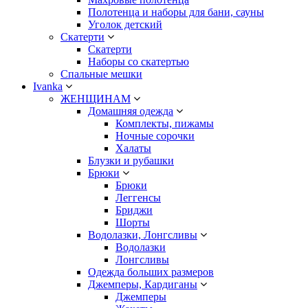
Полотенца и наборы для бани, сауны
Уголок детский
Скатерти
Скатерти
Наборы со скатертью
Спальные мешки
Ivanka
ЖЕНЩИНАМ
Домашняя одежда
Комплекты, пижамы
Ночные сорочки
Халаты
Блузки и рубашки
Брюки
Брюки
Леггенсы
Бриджи
Шорты
Водолазки, Лонгсливы
Водолазки
Лонгсливы
Одежда больших размеров
Джемперы, Кардиганы
Джемперы