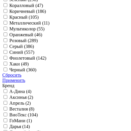
Коралловый (
47
)
Коричневый (
186
)
Красный (
105
)
Металлический (
11
)
Мультиколор (
55
)
Оранжевый (
46
)
Розовый (
289
)
Серый (
386
)
Синий (
557
)
Фиолетовый (
142
)
Хаки (
49
)
Черный (
360
)
Сбросить
Применить
Бренд
А-Дина (
4
)
Аксинья (
2
)
Апрель (
2
)
Весталия (
8
)
ВиоТекс (
104
)
ГоМани (
1
)
Дарья (
14
)