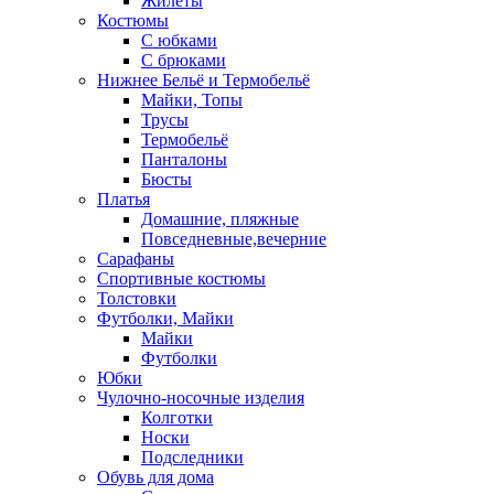
Жилеты
Костюмы
С юбками
С брюками
Нижнее Бельё и Термобельё
Майки, Топы
Трусы
Термобельё
Панталоны
Бюсты
Платья
Домашние, пляжные
Повседневные,вечерние
Сарафаны
Спортивные костюмы
Толстовки
Футболки, Майки
Майки
Футболки
Юбки
Чулочно-носочные изделия
Колготки
Носки
Подследники
Обувь для дома