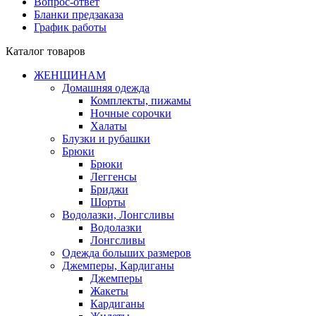
Вопрос-ответ
Бланки предзаказа
График работы
Каталог товаров
ЖЕНЩИНАМ
Домашняя одежда
Комплекты, пижамы
Ночные сорочки
Халаты
Блузки и рубашки
Брюки
Брюки
Леггенсы
Бриджи
Шорты
Водолазки, Лонгсливы
Водолазки
Лонгсливы
Одежда больших размеров
Джемперы, Кардиганы
Джемперы
Жакеты
Кардиганы