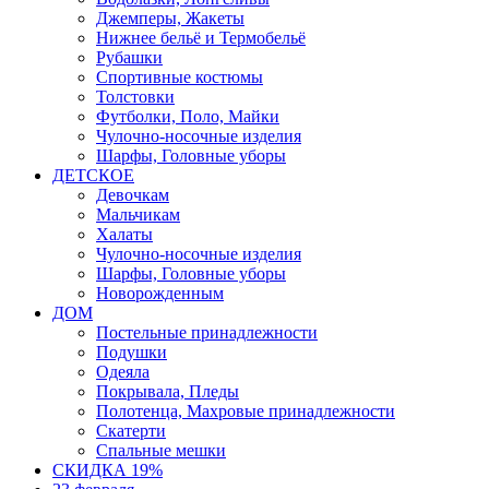
Джемперы, Жакеты
Нижнее бельё и Термобельё
Рубашки
Спортивные костюмы
Толстовки
Футболки, Поло, Майки
Чулочно-носочные изделия
Шарфы, Головные уборы
ДЕТСКОЕ
Девочкам
Мальчикам
Халаты
Чулочно-носочные изделия
Шарфы, Головные уборы
Новорожденным
ДОМ
Постельные принадлежности
Подушки
Одеяла
Покрывала, Пледы
Полотенца, Махровые принадлежности
Скатерти
Спальные мешки
СКИДКА 19%