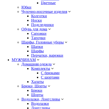
Цветные
Юбки
Чулочно-носочные изделия
Колготки
Носки
Подследники
Обувь для дома
Сапожки
Тапочки
Шарфы, Головные уборы
Шапки
Шарфы
Перчатки, варежки
МУЖЧИНАМ
Домашняя одежда
Комплекты
С брюками
С шортами
Халаты
Брюки, Шорты
Брюки
Шорты
Водолазки, Лонгсливы
Водолазки
Лонгсливы