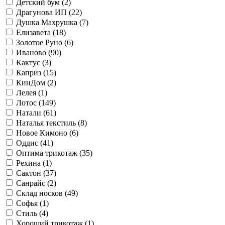
Детский бум (
2
)
Драгунова ИП (
22
)
Душка Махрушка (
7
)
Елизавета (
18
)
Золотое Руно (
6
)
Иваново (
90
)
Кактус (
3
)
Каприз (
15
)
КинДом (
2
)
Лелея (
1
)
Лотос (
149
)
Натали (
61
)
Наталья текстиль (
8
)
Новое Кимоно (
6
)
Оддис (
41
)
Оптима трикотаж (
35
)
Рехина (
1
)
Сактон (
37
)
Санрайс (
2
)
Склад носков (
49
)
Софья (
1
)
Стиль (
4
)
Хороший трикотаж (
1
)