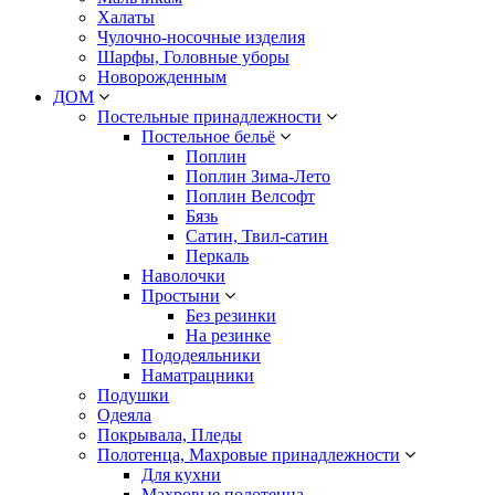
Халаты
Чулочно-носочные изделия
Шарфы, Головные уборы
Новорожденным
ДОМ
Постельные принадлежности
Постельное бельё
Поплин
Поплин Зима-Лето
Поплин Велсофт
Бязь
Сатин, Твил-сатин
Перкаль
Наволочки
Простыни
Без резинки
На резинке
Пододеяльники
Наматрацники
Подушки
Одеяла
Покрывала, Пледы
Полотенца, Махровые принадлежности
Для кухни
Махровые полотенца