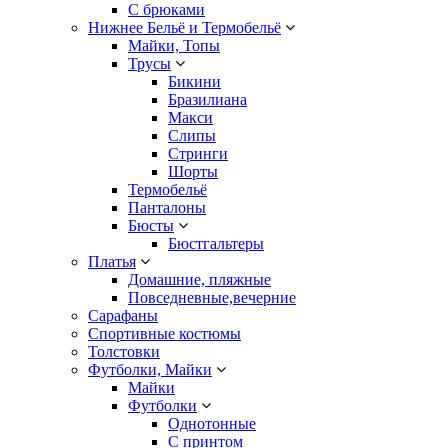
С брюками
Нижнее Бельё и Термобельё
Майки, Топы
Трусы
Бикини
Бразилиана
Макси
Слипы
Стринги
Шорты
Термобельё
Панталоны
Бюсты
Бюстгальтеры
Платья
Домашние, пляжные
Повседневные,вечерние
Сарафаны
Спортивные костюмы
Толстовки
Футболки, Майки
Майки
Футболки
Однотонные
С принтом