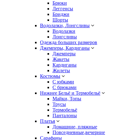
Брюки
Леггенсы
Бриджи
Шорты
Водолазки, Лонгсливы
Водолазки
Лонгсливы
Одежда больших размеров
Джемперы, Кардиганы
Джемперы
Жакеты
Кардиганы
Жилеты
Костюмы
С юбками
С брюками
Нижнее Бельё и Термобельё
Майки, Топы
Трусы
Термобельё
Панталоны
Платья
Домашние, пляжные
Повседневные,вечерние
Сарафаны