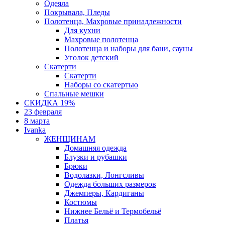
Одеяла
Покрывала, Пледы
Полотенца, Махровые принадлежности
Для кухни
Махровые полотенца
Полотенца и наборы для бани, сауны
Уголок детский
Скатерти
Скатерти
Наборы со скатертью
Спальные мешки
СКИДКА 19%
23 февраля
8 марта
Ivanka
ЖЕНЩИНАМ
Домашняя одежда
Блузки и рубашки
Брюки
Водолазки, Лонгсливы
Одежда больших размеров
Джемперы, Кардиганы
Костюмы
Нижнее Бельё и Термобельё
Платья