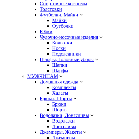
Спортивные костюмы
Толстовки
Футболки, Майки
Майки
Футболки
Юбки
Чулочно-носочные изделия
Колготки
Носки
Подследники
Шарфы, Головные уборы
Шапки
Шарфы
МУЖЧИНАМ
Домашняя одежда
Комплекты
Халаты
Брюки, Шорты
Брюки
Шорты
Водолазки, Лонгсливы
Водолазки
Лонгсливы
Джемперы, Жакеты
Джемперы