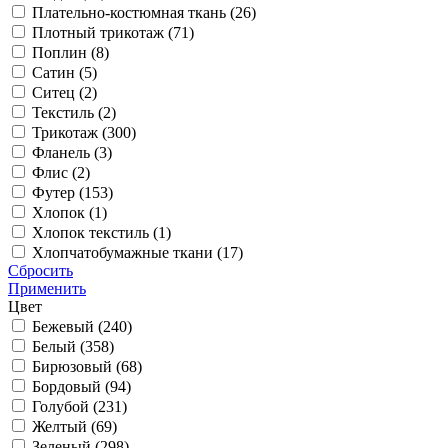
Плательно-костюмная ткань (
26
)
Плотный трикотаж (
71
)
Поплин (
8
)
Сатин (
5
)
Ситец (
2
)
Текстиль (
2
)
Трикотаж (
300
)
Фланель (
3
)
Флис (
2
)
Футер (
153
)
Хлопок (
1
)
Хлопок текстиль (
1
)
Хлопчатобумажные ткани (
17
)
Сбросить
Применить
Цвет
Бежевый (
240
)
Белый (
358
)
Бирюзовый (
68
)
Бордовый (
94
)
Голубой (
231
)
Желтый (
69
)
Зеленый (
298
)