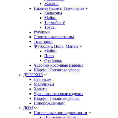
Жакеты
Нижнее бельё и Термобельё
Кальсоны
Майки
Термобельё
Трусы
Рубашки
Спортивные костюмы
Толстовки
Футболки, Поло, Майки
Майки
Поло
Футболки
Чулочно-носочные изделия
Шарфы, Головные уборы
ДЕТСКОЕ
Девочкам
Мальчикам
Халаты
Чулочно-носочные изделия
Шарфы, Головные уборы
Новорожденным
ДОМ
Постельные принадлежности
Постельное бельё