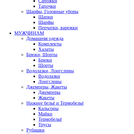
Сапожки
Тапочки
Шарфы, Головные уборы
Шапки
Шарфы
Перчатки, варежки
МУЖЧИНАМ
Домашняя одежда
Комплекты
Халаты
Брюки, Шорты
Брюки
Шорты
Водолазки, Лонгсливы
Водолазки
Лонгсливы
Джемперы, Жакеты
Джемперы
Жакеты
Нижнее бельё и Термобельё
Кальсоны
Майки
Термобельё
Трусы
Рубашки