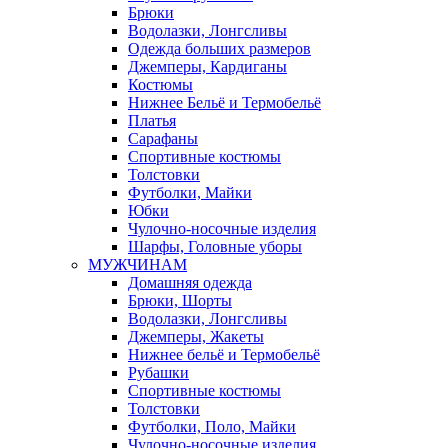
Брюки
Водолазки, Лонгсливы
Одежда больших размеров
Джемперы, Кардиганы
Костюмы
Нижнее Бельё и Термобельё
Платья
Сарафаны
Спортивные костюмы
Толстовки
Футболки, Майки
Юбки
Чулочно-носочные изделия
Шарфы, Головные уборы
МУЖЧИНАМ
Домашняя одежда
Брюки, Шорты
Водолазки, Лонгсливы
Джемперы, Жакеты
Нижнее бельё и Термобельё
Рубашки
Спортивные костюмы
Толстовки
Футболки, Поло, Майки
Чулочно-носочные изделия