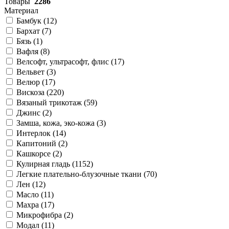
Товары
2286
Материал
Бамбук (
12
)
Бархат (
7
)
Бязь (
1
)
Вафля (
8
)
Велсофт, ультрасофт, флис (
17
)
Вельвет (
3
)
Велюр (
17
)
Вискоза (
220
)
Вязаный трикотаж (
59
)
Джинс (
2
)
Замша, кожа, эко-кожа (
3
)
Интерлок (
14
)
Капитоний (
2
)
Кашкорсе (
2
)
Кулирная гладь (
1152
)
Легкие плательно-блузочные ткани (
70
)
Лен (
12
)
Масло (
11
)
Махра (
17
)
Микрофибра (
2
)
Модал (
11
)