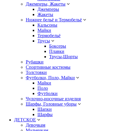
Джемперы, Жакеты
Джемперы
Жакеты
Нижнее бельё и Термобельё
Кальсоны
Майки
Термобельё
Трусы
Боксеры
Плавки
Трусы-Шорты
Рубашки
Спортивные костюмы
Толстовки
Футболки, Поло, Майки
Майки
Поло
Футболки
Чулочно-носочные изделия
Шарфы, Головные уборы
Шапки
Шарфы
ДЕТСКОЕ
Девочкам
Мальчикам