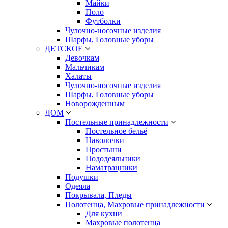
Майки
Поло
Футболки
Чулочно-носочные изделия
Шарфы, Головные уборы
ДЕТСКОЕ
Девочкам
Мальчикам
Халаты
Чулочно-носочные изделия
Шарфы, Головные уборы
Новорожденным
ДОМ
Постельные принадлежности
Постельное бельё
Наволочки
Простыни
Пододеяльники
Наматрацники
Подушки
Одеяла
Покрывала, Пледы
Полотенца, Махровые принадлежности
Для кухни
Махровые полотенца