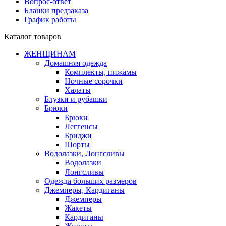
Вопрос-ответ
Бланки предзаказа
График работы
Каталог товаров
ЖЕНЩИНАМ
Домашняя одежда
Комплекты, пижамы
Ночные сорочки
Халаты
Блузки и рубашки
Брюки
Брюки
Леггенсы
Бриджи
Шорты
Водолазки, Лонгсливы
Водолазки
Лонгсливы
Одежда больших размеров
Джемперы, Кардиганы
Джемперы
Жакеты
Кардиганы