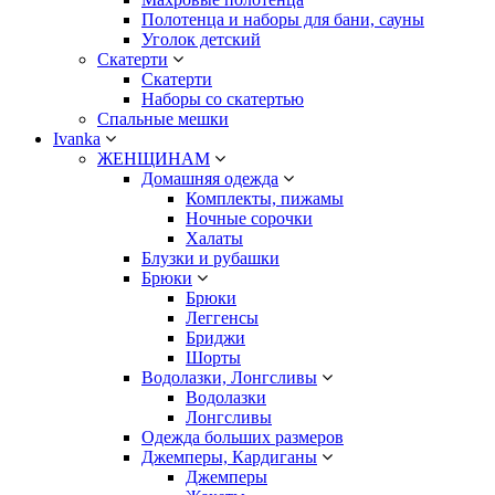
Полотенца и наборы для бани, сауны
Уголок детский
Скатерти
Скатерти
Наборы со скатертью
Спальные мешки
Ivanka
ЖЕНЩИНАМ
Домашняя одежда
Комплекты, пижамы
Ночные сорочки
Халаты
Блузки и рубашки
Брюки
Брюки
Леггенсы
Бриджи
Шорты
Водолазки, Лонгсливы
Водолазки
Лонгсливы
Одежда больших размеров
Джемперы, Кардиганы
Джемперы