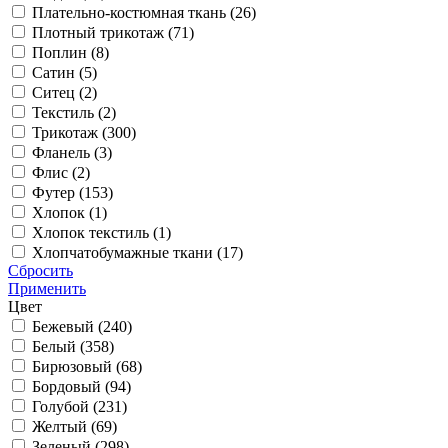
Плательно-костюмная ткань (
26
)
Плотный трикотаж (
71
)
Поплин (
8
)
Сатин (
5
)
Ситец (
2
)
Текстиль (
2
)
Трикотаж (
300
)
Фланель (
3
)
Флис (
2
)
Футер (
153
)
Хлопок (
1
)
Хлопок текстиль (
1
)
Хлопчатобумажные ткани (
17
)
Сбросить
Применить
Цвет
Бежевый (
240
)
Белый (
358
)
Бирюзовый (
68
)
Бордовый (
94
)
Голубой (
231
)
Желтый (
69
)
Зеленый (
298
)