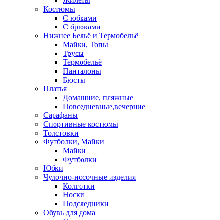
Жилеты
Костюмы
С юбками
С брюками
Нижнее Бельё и Термобельё
Майки, Топы
Трусы
Термобельё
Панталоны
Бюсты
Платья
Домашние, пляжные
Повседневные,вечерние
Сарафаны
Спортивные костюмы
Толстовки
Футболки, Майки
Майки
Футболки
Юбки
Чулочно-носочные изделия
Колготки
Носки
Подследники
Обувь для дома