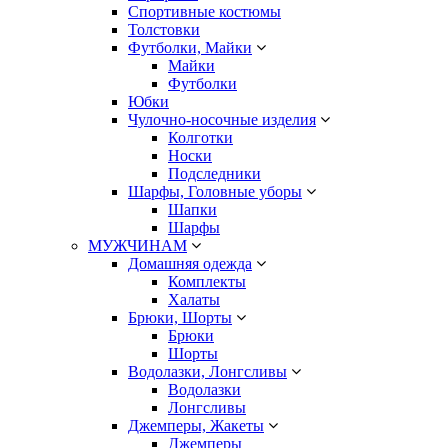
Спортивные костюмы
Толстовки
Футболки, Майки
Майки
Футболки
Юбки
Чулочно-носочные изделия
Колготки
Носки
Подследники
Шарфы, Головные уборы
Шапки
Шарфы
МУЖЧИНАМ
Домашняя одежда
Комплекты
Халаты
Брюки, Шорты
Брюки
Шорты
Водолазки, Лонгсливы
Водолазки
Лонгсливы
Джемперы, Жакеты
Джемперы