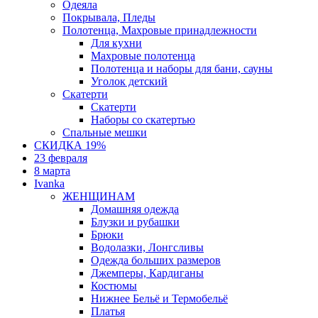
Одеяла
Покрывала, Пледы
Полотенца, Махровые принадлежности
Для кухни
Махровые полотенца
Полотенца и наборы для бани, сауны
Уголок детский
Скатерти
Скатерти
Наборы со скатертью
Спальные мешки
СКИДКА 19%
23 февраля
8 марта
Ivanka
ЖЕНЩИНАМ
Домашняя одежда
Блузки и рубашки
Брюки
Водолазки, Лонгсливы
Одежда больших размеров
Джемперы, Кардиганы
Костюмы
Нижнее Бельё и Термобельё
Платья