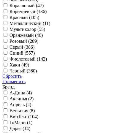
Коралловый (
47
)
Коричневый (
186
)
Красный (
105
)
Металлический (
11
)
Мультиколор (
55
)
Оранжевый (
46
)
Розовый (
289
)
Серый (
386
)
Синий (
557
)
Фиолетовый (
142
)
Хаки (
49
)
Черный (
360
)
Сбросить
Применить
Бренд
А-Дина (
4
)
Аксинья (
2
)
Апрель (
2
)
Весталия (
8
)
ВиоТекс (
104
)
ГоМани (
1
)
Дарья (
14
)