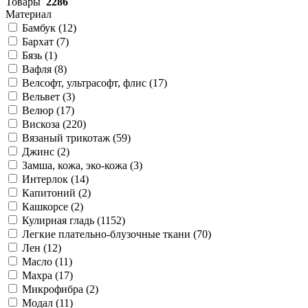
Товары
2286
Материал
Бамбук (
12
)
Бархат (
7
)
Бязь (
1
)
Вафля (
8
)
Велсофт, ультрасофт, флис (
17
)
Вельвет (
3
)
Велюр (
17
)
Вискоза (
220
)
Вязаный трикотаж (
59
)
Джинс (
2
)
Замша, кожа, эко-кожа (
3
)
Интерлок (
14
)
Капитоний (
2
)
Кашкорсе (
2
)
Кулирная гладь (
1152
)
Легкие плательно-блузочные ткани (
70
)
Лен (
12
)
Масло (
11
)
Махра (
17
)
Микрофибра (
2
)
Модал (
11
)