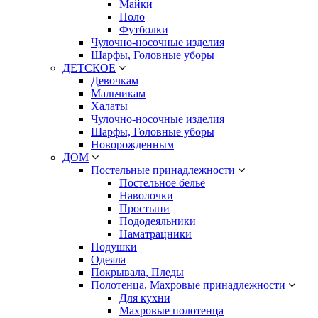
Майки
Поло
Футболки
Чулочно-носочные изделия
Шарфы, Головные уборы
ДЕТСКОЕ
Девочкам
Мальчикам
Халаты
Чулочно-носочные изделия
Шарфы, Головные уборы
Новорожденным
ДОМ
Постельные принадлежности
Постельное бельё
Наволочки
Простыни
Пододеяльники
Наматрацники
Подушки
Одеяла
Покрывала, Пледы
Полотенца, Махровые принадлежности
Для кухни
Махровые полотенца