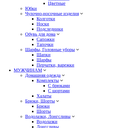
Цветные
Юбки
Чулочно-носочные изделия
Колготки
Носки
Подследники
Обувь для дома
Сапожки
Тапочки
Шарфы, Головные уборы
Шапки
Шарфы
Перчатки, варежки
МУЖЧИНАМ
Домашняя одежда
Комплекты
С брюками
С шортами
Халаты
Брюки, Шорты
Брюки
Шорты
Водолазки, Лонгсливы
Водолазки
Лонгсливы