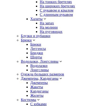
На тонких бретелях
На широких бретелях
С рукавом и крылом
С длинным рукавом
Халаты
На запах
На молнии
На пуговицах
Блузки и рубашки
Брюки
Брюки
Леггенсы
Бриджи
Шорты
Водолазки, Лонгсливы
Водолазки
Лонгсливы
Одежда больших размеров
Джемперы, Кардиганы
Джемперы
Жакеты
Кардиганы
Жилеты
Костюмы
С юбками