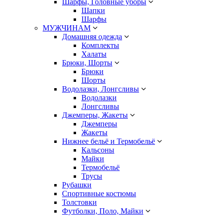
Шарфы, Головные уборы
Шапки
Шарфы
МУЖЧИНАМ
Домашняя одежда
Комплекты
Халаты
Брюки, Шорты
Брюки
Шорты
Водолазки, Лонгсливы
Водолазки
Лонгсливы
Джемперы, Жакеты
Джемперы
Жакеты
Нижнее бельё и Термобельё
Кальсоны
Майки
Термобельё
Трусы
Рубашки
Спортивные костюмы
Толстовки
Футболки, Поло, Майки