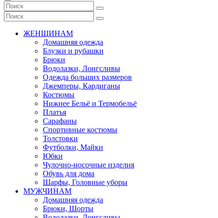
ЖЕНЩИНАМ
Домашняя одежда
Блузки и рубашки
Брюки
Водолазки, Лонгсливы
Одежда больших размеров
Джемперы, Кардиганы
Костюмы
Нижнее Бельё и Термобельё
Платья
Сарафаны
Спортивные костюмы
Толстовки
Футболки, Майки
Юбки
Чулочно-носочные изделия
Обувь для дома
Шарфы, Головные уборы
МУЖЧИНАМ
Домашняя одежда
Брюки, Шорты
Водолазки, Лонгсливы