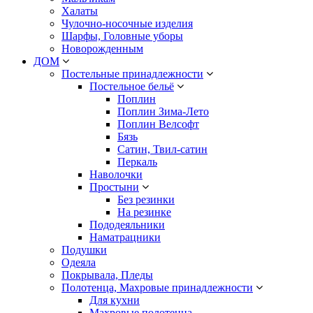
Халаты
Чулочно-носочные изделия
Шарфы, Головные уборы
Новорожденным
ДОМ
Постельные принадлежности
Постельное бельё
Поплин
Поплин Зима-Лето
Поплин Велсофт
Бязь
Сатин, Твил-сатин
Перкаль
Наволочки
Простыни
Без резинки
На резинке
Пододеяльники
Наматрацники
Подушки
Одеяла
Покрывала, Пледы
Полотенца, Махровые принадлежности
Для кухни
Махровые полотенца