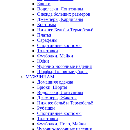
Брюки
Водолазки, Лонгсливы
Одежда больших размеров
Джемперы, Кардиганы
Костюмы
Нижнее Бельё и Термобельё
Платья
Сарафаны
Спортивные костюмы
Толстовки
Футболки, Майки
Юбки
Чулочно-носочные изделия
Шарфы, Головные уборы
МУЖЧИНАМ
Домашняя одежда
Брюки, Шорты
Водолазки, Лонгсливы
Джемперы, Жакеты
Нижнее бельё и Термобельё
Рубашки
Спортивные костюмы
Толстовки
Футболки, Поло, Майки
Чулочно-носочные изделия