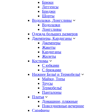
Брюки
Леггенсы
Бриджи
Шорты
Водолазки, Лонгсливы
Водолазки
Лонгсливы
Одежда больших размеров
Джемперы, Кардиганы
Джемперы
Жакеты
Кардиганы
Жилеты
Костюмы
С юбками
С брюками
Нижнее Бельё и Термобельё
Майки, Топы
Трусы
Термобельё
Панталоны
Платья
Домашние, пляжные
Повседневные,вечерние
Сарафаны