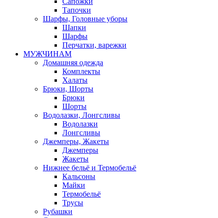
Сапожки
Тапочки
Шарфы, Головные уборы
Шапки
Шарфы
Перчатки, варежки
МУЖЧИНАМ
Домашняя одежда
Комплекты
Халаты
Брюки, Шорты
Брюки
Шорты
Водолазки, Лонгсливы
Водолазки
Лонгсливы
Джемперы, Жакеты
Джемперы
Жакеты
Нижнее бельё и Термобельё
Кальсоны
Майки
Термобельё
Трусы
Рубашки