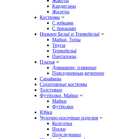
Жакеты
Кардиганы
Жилеты
Костюмы
С юбками
С брюками
Нижнее Бельё и Термобельё
Майки, Топы
Трусы
Термобельё
Панталоны
Платья
Домашние, пляжные
Повседневные,вечерние
Сарафаны
Спортивные костюмы
Толстовки
Футболки, Майки
Майки
Футболки
Юбки
Чулочно-носочные изделия
Колготки
Носки
Подследники