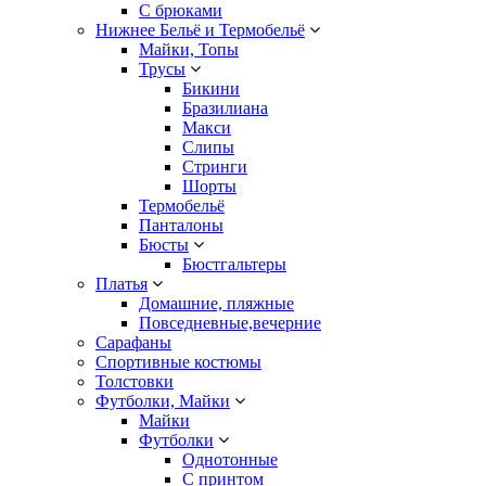
С брюками
Нижнее Бельё и Термобельё
Майки, Топы
Трусы
Бикини
Бразилиана
Макси
Слипы
Стринги
Шорты
Термобельё
Панталоны
Бюсты
Бюстгальтеры
Платья
Домашние, пляжные
Повседневные,вечерние
Сарафаны
Спортивные костюмы
Толстовки
Футболки, Майки
Майки
Футболки
Однотонные
С принтом