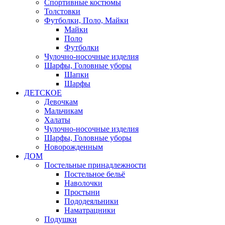
Спортивные костюмы
Толстовки
Футболки, Поло, Майки
Майки
Поло
Футболки
Чулочно-носочные изделия
Шарфы, Головные уборы
Шапки
Шарфы
ДЕТСКОЕ
Девочкам
Мальчикам
Халаты
Чулочно-носочные изделия
Шарфы, Головные уборы
Новорожденным
ДОМ
Постельные принадлежности
Постельное бельё
Наволочки
Простыни
Пододеяльники
Наматрацники
Подушки