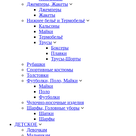
Джемперы, Жакеты
Джемперы
Жакеты
Нижнее бельё и Термобельё
Кальсоны
Майки
Термобельё
Трусы
Боксеры
Плавки
Трусы-Шорты
Рубашки
Спортивные костюмы
Толстовки
Футболки, Поло, Майки
Майки
Поло
Футболки
Чулочно-носочные изделия
Шарфы, Головные уборы
Шапки
Шарфы
ДЕТСКОЕ
Девочкам
Мальчикам