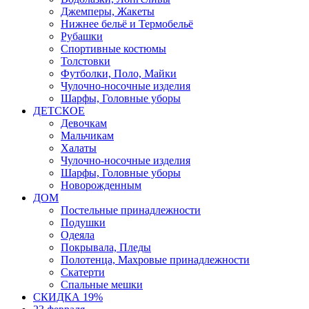
Джемперы, Жакеты
Нижнее бельё и Термобельё
Рубашки
Спортивные костюмы
Толстовки
Футболки, Поло, Майки
Чулочно-носочные изделия
Шарфы, Головные уборы
ДЕТСКОЕ
Девочкам
Мальчикам
Халаты
Чулочно-носочные изделия
Шарфы, Головные уборы
Новорожденным
ДОМ
Постельные принадлежности
Подушки
Одеяла
Покрывала, Пледы
Полотенца, Махровые принадлежности
Скатерти
Спальные мешки
СКИДКА 19%