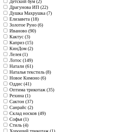
Детский бум (
2
)
Драгунова ИП (
22
)
Душка Махрушка (
7
)
Елизавета (
18
)
Золотое Руно (
6
)
Иваново (
90
)
Кактус (
3
)
Каприз (
15
)
КинДом (
2
)
Лелея (
1
)
Лотос (
149
)
Натали (
61
)
Наталья текстиль (
8
)
Новое Кимоно (
6
)
Оддис (
41
)
Оптима трикотаж (
35
)
Рехина (
1
)
Сактон (
37
)
Санрайс (
2
)
Склад носков (
49
)
Софья (
1
)
Стиль (
4
)
Хороший трикотаж (
1
)