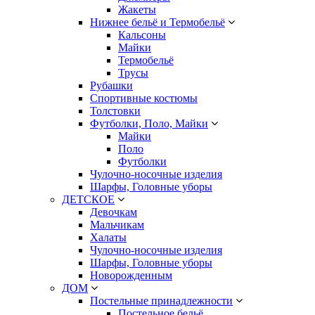
Жакеты
Нижнее бельё и Термобельё
Кальсоны
Майки
Термобельё
Трусы
Рубашки
Спортивные костюмы
Толстовки
Футболки, Поло, Майки
Майки
Поло
Футболки
Чулочно-носочные изделия
Шарфы, Головные уборы
ДЕТСКОЕ
Девочкам
Мальчикам
Халаты
Чулочно-носочные изделия
Шарфы, Головные уборы
Новорожденным
ДОМ
Постельные принадлежности
Постельное бельё