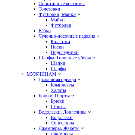
Спортивные костюмы
Толстовки
Футболки, Майки
Майки
Футболки
Юбки
Чулочно-носочные изделия
Колготки
Носки
Подследники
Шарфы, Головные уборы
Шапки
Шарфы
МУЖЧИНАМ
Домашняя одежда
Комплекты
Халаты
Брюки, Шорты
Брюки
Шорты
Водолазки, Лонгсливы
Водолазки
Лонгсливы
Джемперы, Жакеты
Джемперы