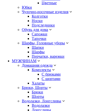
Цветные
Юбки
Чулочно-носочные изделия
Колготки
Носки
Подследники
Обувь для дома
Сапожки
Тапочки
Шарфы, Головные уборы
Шапки
Шарфы
Перчатки, варежки
МУЖЧИНАМ
Домашняя одежда
Комплекты
С брюками
С шортами
Халаты
Брюки, Шорты
Брюки
Шорты
Водолазки, Лонгсливы
Водолазки
Лонгсливы