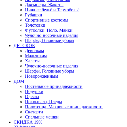
Джемперы, Жакеты
Нижнее бельё и Термобельё
Рубашки
Спортивные костюмы
Толстовки
Футболки, Поло, Майки
Чулочно-носочные изделия
Шарфы, Головные уборы
ДЕТСКОЕ
Девочкам
Мальчикам
Халаты
Чулочно-носочные изделия
Шарфы, Головные уборы
Новорожденным
ДОМ
Постельные принадлежности
Подушки
Одеяла
Покрывала, Пледы
Полотенца, Махровые принадлежности
Скатерти
Спальные мешки
СКИДКА 19%