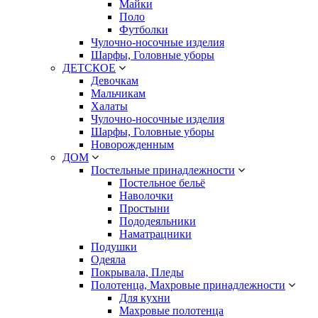
Майки
Поло
Футболки
Чулочно-носочные изделия
Шарфы, Головные уборы
ДЕТСКОЕ
Девочкам
Мальчикам
Халаты
Чулочно-носочные изделия
Шарфы, Головные уборы
Новорожденным
ДОМ
Постельные принадлежности
Постельное бельё
Наволочки
Простыни
Пододеяльники
Наматрацники
Подушки
Одеяла
Покрывала, Пледы
Полотенца, Махровые принадлежности
Для кухни
Махровые полотенца