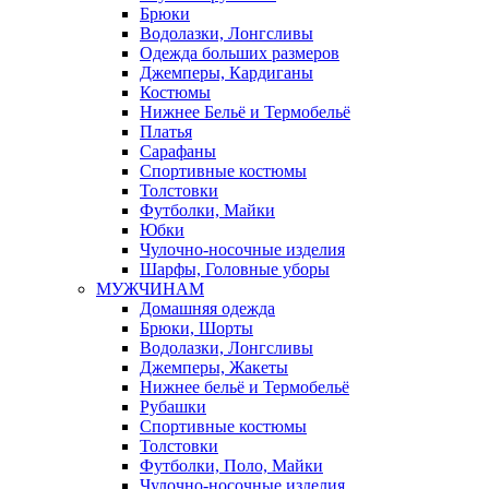
Брюки
Водолазки, Лонгсливы
Одежда больших размеров
Джемперы, Кардиганы
Костюмы
Нижнее Бельё и Термобельё
Платья
Сарафаны
Спортивные костюмы
Толстовки
Футболки, Майки
Юбки
Чулочно-носочные изделия
Шарфы, Головные уборы
МУЖЧИНАМ
Домашняя одежда
Брюки, Шорты
Водолазки, Лонгсливы
Джемперы, Жакеты
Нижнее бельё и Термобельё
Рубашки
Спортивные костюмы
Толстовки
Футболки, Поло, Майки
Чулочно-носочные изделия