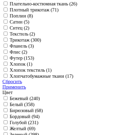
Плательно-костюмная ткань (
26
)
Плотный трикотаж (
71
)
Поплин (
8
)
Сатин (
5
)
Ситец (
2
)
Текстиль (
2
)
Трикотаж (
300
)
Фланель (
3
)
Флис (
2
)
Футер (
153
)
Хлопок (
1
)
Хлопок текстиль (
1
)
Хлопчатобумажные ткани (
17
)
Сбросить
Применить
Цвет
Бежевый (
240
)
Белый (
358
)
Бирюзовый (
68
)
Бордовый (
94
)
Голубой (
231
)
Желтый (
69
)
Зеленый (
298
)