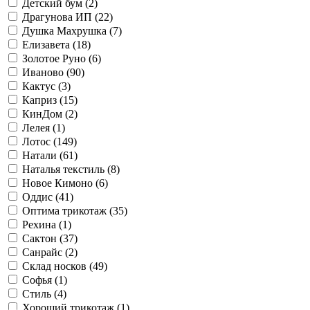
Детский бум (
2
)
Драгунова ИП (
22
)
Душка Махрушка (
7
)
Елизавета (
18
)
Золотое Руно (
6
)
Иваново (
90
)
Кактус (
3
)
Каприз (
15
)
КинДом (
2
)
Лелея (
1
)
Лотос (
149
)
Натали (
61
)
Наталья текстиль (
8
)
Новое Кимоно (
6
)
Оддис (
41
)
Оптима трикотаж (
35
)
Рехина (
1
)
Сактон (
37
)
Санрайс (
2
)
Склад носков (
49
)
Софья (
1
)
Стиль (
4
)
Хороший трикотаж (
1
)