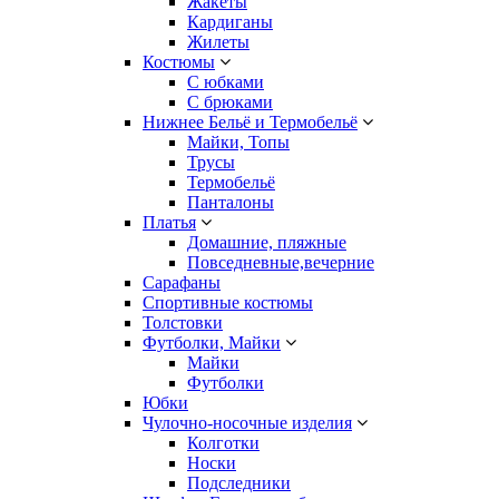
Жакеты
Кардиганы
Жилеты
Костюмы
С юбками
С брюками
Нижнее Бельё и Термобельё
Майки, Топы
Трусы
Термобельё
Панталоны
Платья
Домашние, пляжные
Повседневные,вечерние
Сарафаны
Спортивные костюмы
Толстовки
Футболки, Майки
Майки
Футболки
Юбки
Чулочно-носочные изделия
Колготки
Носки
Подследники