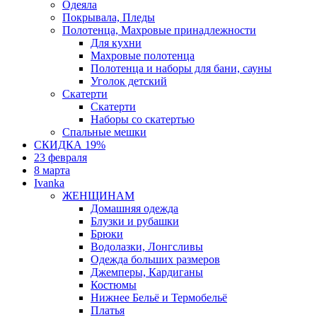
Одеяла
Покрывала, Пледы
Полотенца, Махровые принадлежности
Для кухни
Махровые полотенца
Полотенца и наборы для бани, сауны
Уголок детский
Скатерти
Скатерти
Наборы со скатертью
Спальные мешки
СКИДКА 19%
23 февраля
8 марта
Ivanka
ЖЕНЩИНАМ
Домашняя одежда
Блузки и рубашки
Брюки
Водолазки, Лонгсливы
Одежда больших размеров
Джемперы, Кардиганы
Костюмы
Нижнее Бельё и Термобельё
Платья