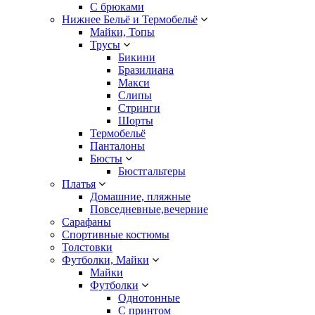
С брюками
Нижнее Бельё и Термобельё
Майки, Топы
Трусы
Бикини
Бразилиана
Макси
Слипы
Стринги
Шорты
Термобельё
Панталоны
Бюсты
Бюстгальтеры
Платья
Домашние, пляжные
Повседневные,вечерние
Сарафаны
Спортивные костюмы
Толстовки
Футболки, Майки
Майки
Футболки
Однотонные
С принтом