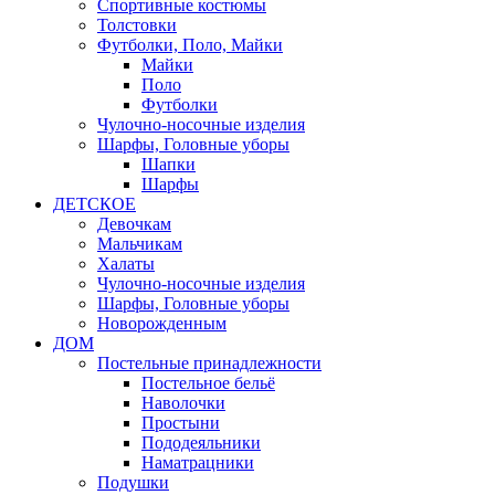
Спортивные костюмы
Толстовки
Футболки, Поло, Майки
Майки
Поло
Футболки
Чулочно-носочные изделия
Шарфы, Головные уборы
Шапки
Шарфы
ДЕТСКОЕ
Девочкам
Мальчикам
Халаты
Чулочно-носочные изделия
Шарфы, Головные уборы
Новорожденным
ДОМ
Постельные принадлежности
Постельное бельё
Наволочки
Простыни
Пододеяльники
Наматрацники
Подушки