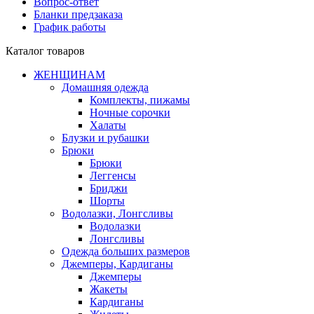
Вопрос-ответ
Бланки предзаказа
График работы
Каталог товаров
ЖЕНЩИНАМ
Домашняя одежда
Комплекты, пижамы
Ночные сорочки
Халаты
Блузки и рубашки
Брюки
Брюки
Леггенсы
Бриджи
Шорты
Водолазки, Лонгсливы
Водолазки
Лонгсливы
Одежда больших размеров
Джемперы, Кардиганы
Джемперы
Жакеты
Кардиганы