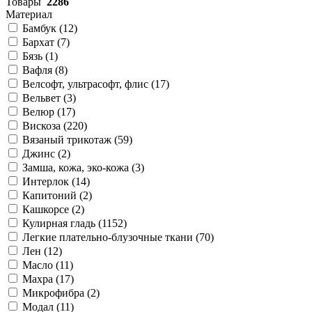
Товары
2286
Материал
Бамбук (
12
)
Бархат (
7
)
Бязь (
1
)
Вафля (
8
)
Велсофт, ультрасофт, флис (
17
)
Вельвет (
3
)
Велюр (
17
)
Вискоза (
220
)
Вязаный трикотаж (
59
)
Джинс (
2
)
Замша, кожа, эко-кожа (
3
)
Интерлок (
14
)
Капитоний (
2
)
Кашкорсе (
2
)
Кулирная гладь (
1152
)
Легкие плательно-блузочные ткани (
70
)
Лен (
12
)
Масло (
11
)
Махра (
17
)
Микрофибра (
2
)
Модал (
11
)