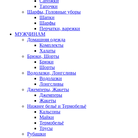
Сапожки
Тапочки
Шарфы, Головные уборы
Шапки
Шарфы
Перчатки, варежки
МУЖЧИНАМ
Домашняя одежда
Комплекты
Халаты
Брюки, Шорты
Брюки
Шорты
Водолазки, Лонгсливы
Водолазки
Лонгсливы
Джемперы, Жакеты
Джемперы
Жакеты
Нижнее бельё и Термобельё
Кальсоны
Майки
Термобельё
Трусы
Рубашки