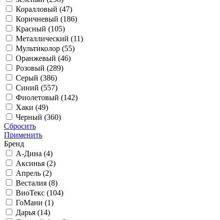
Коралловый (
47
)
Коричневый (
186
)
Красный (
105
)
Металлический (
11
)
Мультиколор (
55
)
Оранжевый (
46
)
Розовый (
289
)
Серый (
386
)
Синий (
557
)
Фиолетовый (
142
)
Хаки (
49
)
Черный (
360
)
Сбросить
Применить
Бренд
А-Дина (
4
)
Аксинья (
2
)
Апрель (
2
)
Весталия (
8
)
ВиоТекс (
104
)
ГоМани (
1
)
Дарья (
14
)