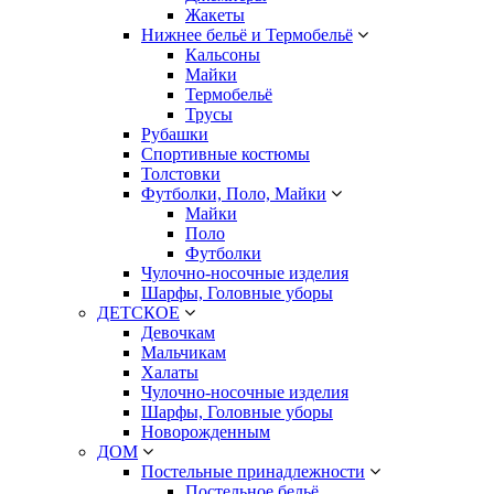
Жакеты
Нижнее бельё и Термобельё
Кальсоны
Майки
Термобельё
Трусы
Рубашки
Спортивные костюмы
Толстовки
Футболки, Поло, Майки
Майки
Поло
Футболки
Чулочно-носочные изделия
Шарфы, Головные уборы
ДЕТСКОЕ
Девочкам
Мальчикам
Халаты
Чулочно-носочные изделия
Шарфы, Головные уборы
Новорожденным
ДОМ
Постельные принадлежности
Постельное бельё