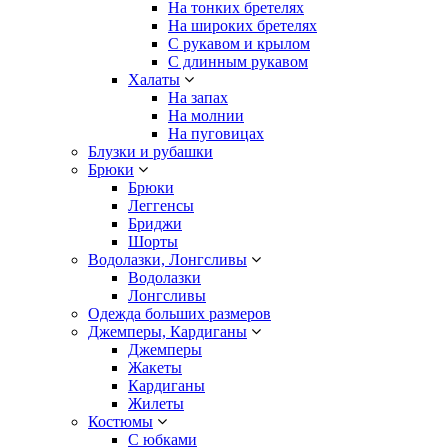
На тонких бретелях
На широких бретелях
С рукавом и крылом
С длинным рукавом
Халаты
На запах
На молнии
На пуговицах
Блузки и рубашки
Брюки
Брюки
Леггенсы
Бриджи
Шорты
Водолазки, Лонгсливы
Водолазки
Лонгсливы
Одежда больших размеров
Джемперы, Кардиганы
Джемперы
Жакеты
Кардиганы
Жилеты
Костюмы
С юбками