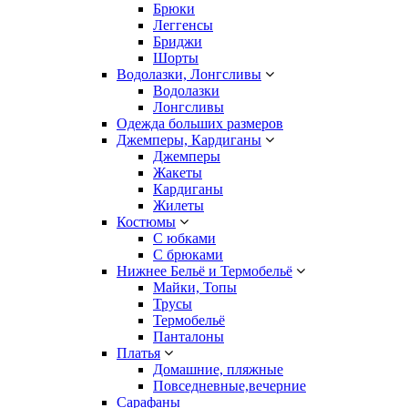
Брюки
Леггенсы
Бриджи
Шорты
Водолазки, Лонгсливы
Водолазки
Лонгсливы
Одежда больших размеров
Джемперы, Кардиганы
Джемперы
Жакеты
Кардиганы
Жилеты
Костюмы
С юбками
С брюками
Нижнее Бельё и Термобельё
Майки, Топы
Трусы
Термобельё
Панталоны
Платья
Домашние, пляжные
Повседневные,вечерние
Сарафаны