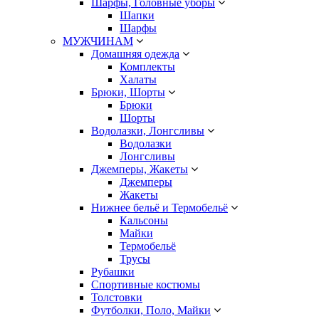
Шарфы, Головные уборы
Шапки
Шарфы
МУЖЧИНАМ
Домашняя одежда
Комплекты
Халаты
Брюки, Шорты
Брюки
Шорты
Водолазки, Лонгсливы
Водолазки
Лонгсливы
Джемперы, Жакеты
Джемперы
Жакеты
Нижнее бельё и Термобельё
Кальсоны
Майки
Термобельё
Трусы
Рубашки
Спортивные костюмы
Толстовки
Футболки, Поло, Майки