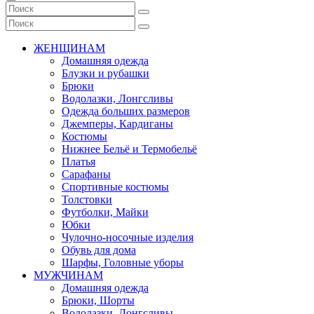
ЖЕНЩИНАМ
Домашняя одежда
Блузки и рубашки
Брюки
Водолазки, Лонгсливы
Одежда больших размеров
Джемперы, Кардиганы
Костюмы
Нижнее Бельё и Термобельё
Платья
Сарафаны
Спортивные костюмы
Толстовки
Футболки, Майки
Юбки
Чулочно-носочные изделия
Обувь для дома
Шарфы, Головные уборы
МУЖЧИНАМ
Домашняя одежда
Брюки, Шорты
Водолазки, Лонгсливы