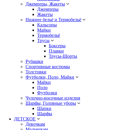
Джемперы, Жакеты
Джемперы
Жакеты
Нижнее бельё и Термобельё
Кальсоны
Майки
Термобельё
Трусы
Боксеры
Плавки
Трусы-Шорты
Рубашки
Спортивные костюмы
Толстовки
Футболки, Поло, Майки
Майки
Поло
Футболки
Чулочно-носочные изделия
Шарфы, Головные уборы
Шапки
Шарфы
ДЕТСКОЕ
Девочкам
Мальчикам