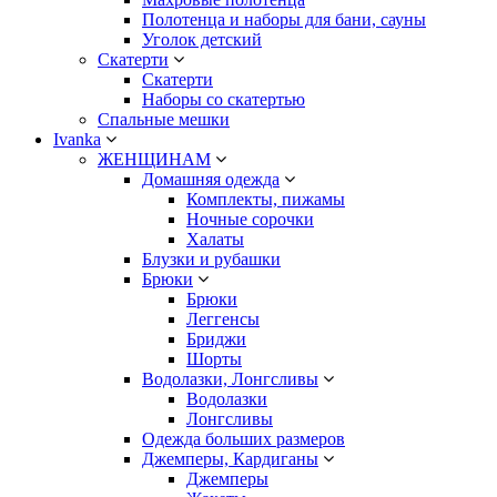
Полотенца и наборы для бани, сауны
Уголок детский
Скатерти
Скатерти
Наборы со скатертью
Спальные мешки
Ivanka
ЖЕНЩИНАМ
Домашняя одежда
Комплекты, пижамы
Ночные сорочки
Халаты
Блузки и рубашки
Брюки
Брюки
Леггенсы
Бриджи
Шорты
Водолазки, Лонгсливы
Водолазки
Лонгсливы
Одежда больших размеров
Джемперы, Кардиганы
Джемперы