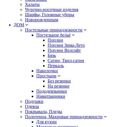
Халаты
Чулочно-носочные изделия
Шарфы, Головные уборы
Новорожденным
ДОМ
Постельные принадлежности
Постельное бельё
Поплин
Поплин Зима-Лето
Поплин Велсофт
Бязь
Сатин, Твил-сатин
Перкаль
Наволочки
Простыни
Без резинки
На резинке
Пододеяльники
Наматрацники
Подушки
Одеяла
Покрывала, Пледы
Полотенца, Махровые принадлежности
Для кухни
Махровые полотенца