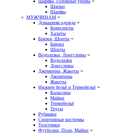
Шарфы, Головные уборы
Шапки
Шарфы
МУЖЧИНАМ
Домашняя одежда
Комплекты
Халаты
Брюки, Шорты
Брюки
Шорты
Водолазки, Лонгсливы
Водолазки
Лонгсливы
Джемперы, Жакеты
Джемперы
Жакеты
Нижнее бельё и Термобельё
Кальсоны
Майки
Термобельё
Трусы
Рубашки
Спортивные костюмы
Толстовки
Футболки, Поло, Майки