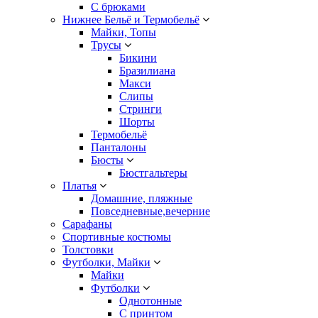
С брюками
Нижнее Бельё и Термобельё
Майки, Топы
Трусы
Бикини
Бразилиана
Макси
Слипы
Стринги
Шорты
Термобельё
Панталоны
Бюсты
Бюстгальтеры
Платья
Домашние, пляжные
Повседневные,вечерние
Сарафаны
Спортивные костюмы
Толстовки
Футболки, Майки
Майки
Футболки
Однотонные
С принтом