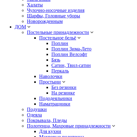
Халаты
Чулочно-носочные изделия
Шарфы, Головные уборы
Новорожденным
ДОМ
Постельные принадлежности
Постельное бельё
Поплин
Поплин Зима-Лето
Поплин Велсофт
Бязь
Сатин, Твил-сатин
Перкаль
Наволочки
Простыни
Без резинки
На резинке
Пододеяльники
Наматрацники
Подушки
Одеяла
Покрывала, Пледы
Полотенца, Махровые принадлежности
Для кухни
Махровые полотенца