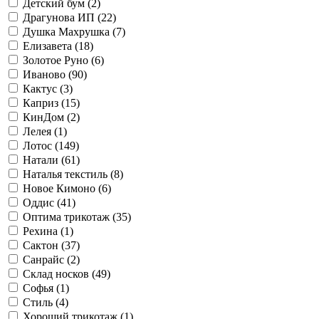
Детский бум (
2
)
Драгунова ИП (
22
)
Душка Махрушка (
7
)
Елизавета (
18
)
Золотое Руно (
6
)
Иваново (
90
)
Кактус (
3
)
Каприз (
15
)
КинДом (
2
)
Лелея (
1
)
Лотос (
149
)
Натали (
61
)
Наталья текстиль (
8
)
Новое Кимоно (
6
)
Оддис (
41
)
Оптима трикотаж (
35
)
Рехина (
1
)
Сактон (
37
)
Санрайс (
2
)
Склад носков (
49
)
Софья (
1
)
Стиль (
4
)
Хороший трикотаж (
1
)