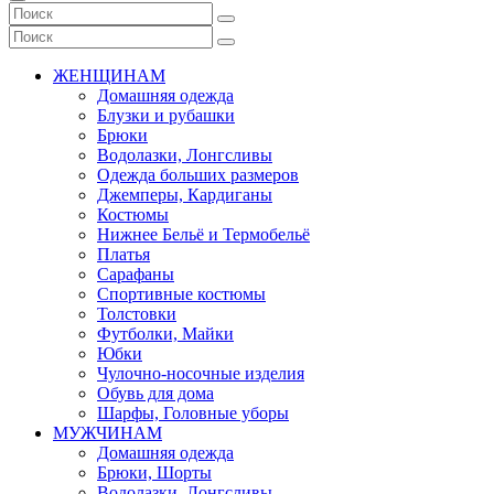
ЖЕНЩИНАМ
Домашняя одежда
Блузки и рубашки
Брюки
Водолазки, Лонгсливы
Одежда больших размеров
Джемперы, Кардиганы
Костюмы
Нижнее Бельё и Термобельё
Платья
Сарафаны
Спортивные костюмы
Толстовки
Футболки, Майки
Юбки
Чулочно-носочные изделия
Обувь для дома
Шарфы, Головные уборы
МУЖЧИНАМ
Домашняя одежда
Брюки, Шорты
Водолазки, Лонгсливы