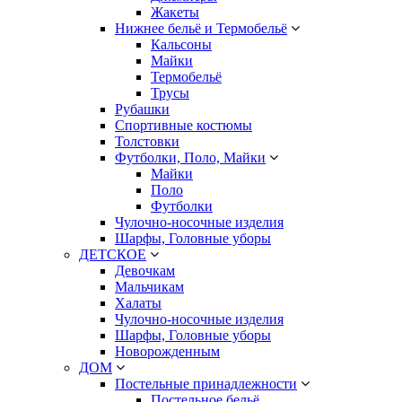
Жакеты
Нижнее бельё и Термобельё
Кальсоны
Майки
Термобельё
Трусы
Рубашки
Спортивные костюмы
Толстовки
Футболки, Поло, Майки
Майки
Поло
Футболки
Чулочно-носочные изделия
Шарфы, Головные уборы
ДЕТСКОЕ
Девочкам
Мальчикам
Халаты
Чулочно-носочные изделия
Шарфы, Головные уборы
Новорожденным
ДОМ
Постельные принадлежности
Постельное бельё