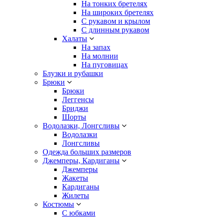
На тонких бретелях
На широких бретелях
С рукавом и крылом
С длинным рукавом
Халаты
На запах
На молнии
На пуговицах
Блузки и рубашки
Брюки
Брюки
Леггенсы
Бриджи
Шорты
Водолазки, Лонгсливы
Водолазки
Лонгсливы
Одежда больших размеров
Джемперы, Кардиганы
Джемперы
Жакеты
Кардиганы
Жилеты
Костюмы
С юбками