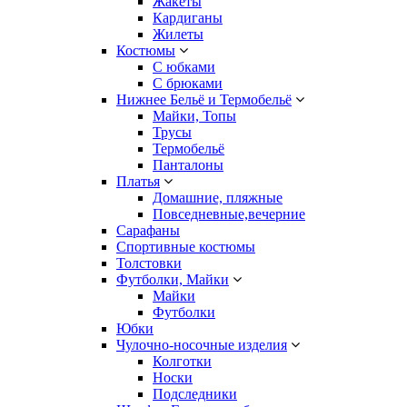
Жакеты
Кардиганы
Жилеты
Костюмы
С юбками
С брюками
Нижнее Бельё и Термобельё
Майки, Топы
Трусы
Термобельё
Панталоны
Платья
Домашние, пляжные
Повседневные,вечерние
Сарафаны
Спортивные костюмы
Толстовки
Футболки, Майки
Майки
Футболки
Юбки
Чулочно-носочные изделия
Колготки
Носки
Подследники