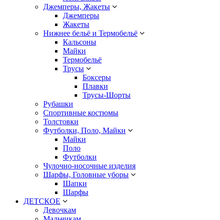
Джемперы, Жакеты
Джемперы
Жакеты
Нижнее бельё и Термобельё
Кальсоны
Майки
Термобельё
Трусы
Боксеры
Плавки
Трусы-Шорты
Рубашки
Спортивные костюмы
Толстовки
Футболки, Поло, Майки
Майки
Поло
Футболки
Чулочно-носочные изделия
Шарфы, Головные уборы
Шапки
Шарфы
ДЕТСКОЕ
Девочкам
Мальчикам