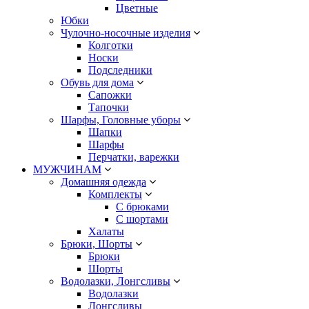
Цветные
Юбки
Чулочно-носочные изделия
Колготки
Носки
Подследники
Обувь для дома
Сапожки
Тапочки
Шарфы, Головные уборы
Шапки
Шарфы
Перчатки, варежки
МУЖЧИНАМ
Домашняя одежда
Комплекты
С брюками
С шортами
Халаты
Брюки, Шорты
Брюки
Шорты
Водолазки, Лонгсливы
Водолазки
Лонгсливы