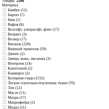
Товары
2286
Материал
Бамбук (
12
)
Бархат (
7
)
Бязь (
1
)
Вафля (
8
)
Велсофт, ультрасофт, флис (
17
)
Вельвет (
3
)
Велюр (
17
)
Вискоза (
220
)
Вязаный трикотаж (
59
)
Джинс (
2
)
Замша, кожа, эко-кожа (
3
)
Интерлок (
14
)
Капитоний (
2
)
Кашкорсе (
2
)
Кулирная гладь (
1152
)
Легкие плательно-блузочные ткани (
70
)
Лен (
12
)
Масло (
11
)
Махра (
17
)
Микрофибра (
2
)
Модал (
11
)