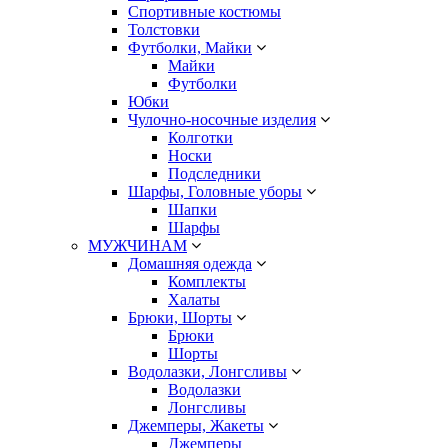
Спортивные костюмы
Толстовки
Футболки, Майки
Майки
Футболки
Юбки
Чулочно-носочные изделия
Колготки
Носки
Подследники
Шарфы, Головные уборы
Шапки
Шарфы
МУЖЧИНАМ
Домашняя одежда
Комплекты
Халаты
Брюки, Шорты
Брюки
Шорты
Водолазки, Лонгсливы
Водолазки
Лонгсливы
Джемперы, Жакеты
Джемперы