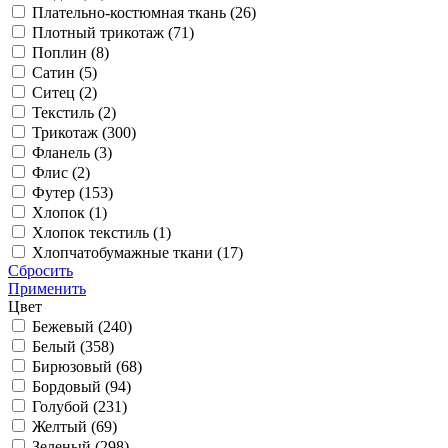
Плательно-костюмная ткань (
26
)
Плотный трикотаж (
71
)
Поплин (
8
)
Сатин (
5
)
Ситец (
2
)
Текстиль (
2
)
Трикотаж (
300
)
Фланель (
3
)
Флис (
2
)
Футер (
153
)
Хлопок (
1
)
Хлопок текстиль (
1
)
Хлопчатобумажные ткани (
17
)
Сбросить
Применить
Цвет
Бежевый (
240
)
Белый (
358
)
Бирюзовый (
68
)
Бордовый (
94
)
Голубой (
231
)
Желтый (
69
)
Зеленый (
298
)