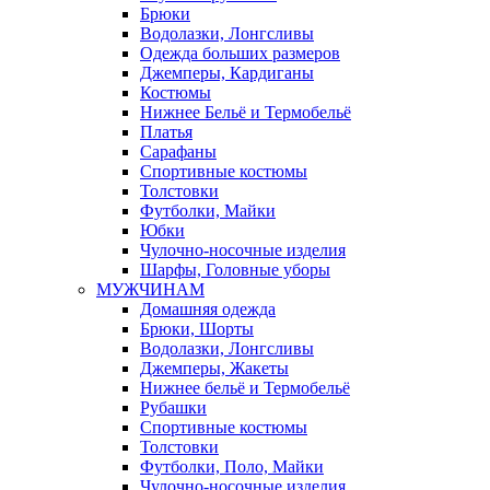
Брюки
Водолазки, Лонгсливы
Одежда больших размеров
Джемперы, Кардиганы
Костюмы
Нижнее Бельё и Термобельё
Платья
Сарафаны
Спортивные костюмы
Толстовки
Футболки, Майки
Юбки
Чулочно-носочные изделия
Шарфы, Головные уборы
МУЖЧИНАМ
Домашняя одежда
Брюки, Шорты
Водолазки, Лонгсливы
Джемперы, Жакеты
Нижнее бельё и Термобельё
Рубашки
Спортивные костюмы
Толстовки
Футболки, Поло, Майки
Чулочно-носочные изделия