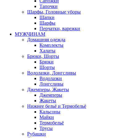
Сапожки
Тапочки
Шарфы, Головные уборы
Шапки
Шарфы
Перчатки, варежки
МУЖЧИНАМ
Домашняя одежда
Комплекты
Халаты
Брюки, Шорты
Брюки
Шорты
Водолазки, Лонгсливы
Водолазки
Лонгсливы
Джемперы, Жакеты
Джемперы
Жакеты
Нижнее бельё и Термобельё
Кальсоны
Майки
Термобельё
Трусы
Рубашки