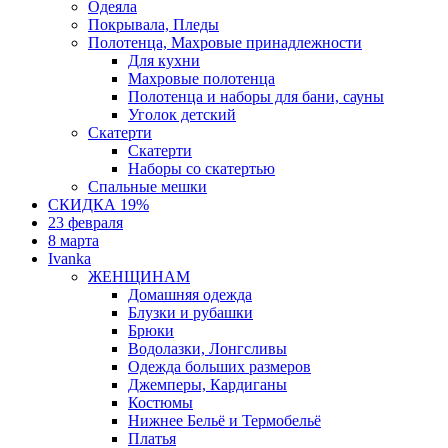
Одеяла
Покрывала, Пледы
Полотенца, Махровые принадлежности
Для кухни
Махровые полотенца
Полотенца и наборы для бани, сауны
Уголок детский
Скатерти
Скатерти
Наборы со скатертью
Спальные мешки
СКИДКА 19%
23 февраля
8 марта
Ivanka
ЖЕНЩИНАМ
Домашняя одежда
Блузки и рубашки
Брюки
Водолазки, Лонгсливы
Одежда больших размеров
Джемперы, Кардиганы
Костюмы
Нижнее Бельё и Термобельё
Платья