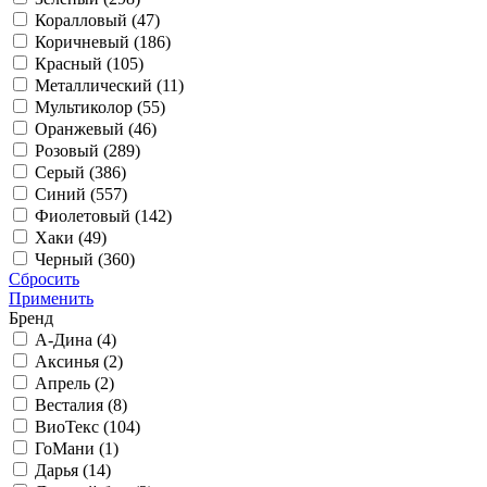
Коралловый (
47
)
Коричневый (
186
)
Красный (
105
)
Металлический (
11
)
Мультиколор (
55
)
Оранжевый (
46
)
Розовый (
289
)
Серый (
386
)
Синий (
557
)
Фиолетовый (
142
)
Хаки (
49
)
Черный (
360
)
Сбросить
Применить
Бренд
А-Дина (
4
)
Аксинья (
2
)
Апрель (
2
)
Весталия (
8
)
ВиоТекс (
104
)
ГоМани (
1
)
Дарья (
14
)