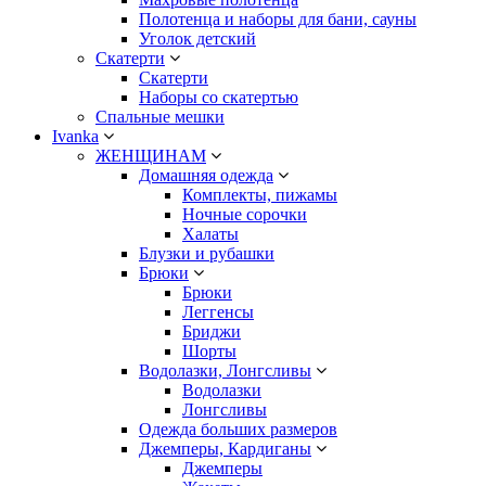
Полотенца и наборы для бани, сауны
Уголок детский
Скатерти
Скатерти
Наборы со скатертью
Спальные мешки
Ivanka
ЖЕНЩИНАМ
Домашняя одежда
Комплекты, пижамы
Ночные сорочки
Халаты
Блузки и рубашки
Брюки
Брюки
Леггенсы
Бриджи
Шорты
Водолазки, Лонгсливы
Водолазки
Лонгсливы
Одежда больших размеров
Джемперы, Кардиганы
Джемперы