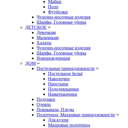
Майки
Поло
Футболки
Чулочно-носочные изделия
Шарфы, Головные уборы
ДЕТСКОЕ
Девочкам
Мальчикам
Халаты
Чулочно-носочные изделия
Шарфы, Головные уборы
Новорожденным
ДОМ
Постельные принадлежности
Постельное бельё
Наволочки
Простыни
Пододеяльники
Наматрацники
Подушки
Одеяла
Покрывала, Пледы
Полотенца, Махровые принадлежности
Для кухни
Махровые полотенца