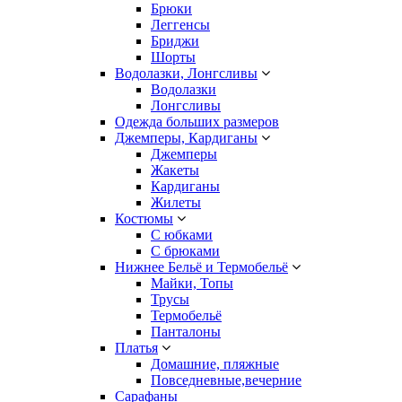
Брюки
Леггенсы
Бриджи
Шорты
Водолазки, Лонгсливы
Водолазки
Лонгсливы
Одежда больших размеров
Джемперы, Кардиганы
Джемперы
Жакеты
Кардиганы
Жилеты
Костюмы
С юбками
С брюками
Нижнее Бельё и Термобельё
Майки, Топы
Трусы
Термобельё
Панталоны
Платья
Домашние, пляжные
Повседневные,вечерние
Сарафаны