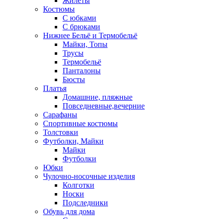
Жилеты
Костюмы
С юбками
С брюками
Нижнее Бельё и Термобельё
Майки, Топы
Трусы
Термобельё
Панталоны
Бюсты
Платья
Домашние, пляжные
Повседневные,вечерние
Сарафаны
Спортивные костюмы
Толстовки
Футболки, Майки
Майки
Футболки
Юбки
Чулочно-носочные изделия
Колготки
Носки
Подследники
Обувь для дома