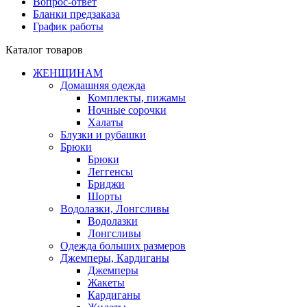
Вопрос-ответ
Бланки предзаказа
График работы
Каталог товаров
ЖЕНЩИНАМ
Домашняя одежда
Комплекты, пижамы
Ночные сорочки
Халаты
Блузки и рубашки
Брюки
Брюки
Леггенсы
Бриджи
Шорты
Водолазки, Лонгсливы
Водолазки
Лонгсливы
Одежда больших размеров
Джемперы, Кардиганы
Джемперы
Жакеты
Кардиганы