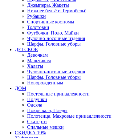
Джемперы, Жакеты
Нижнее бельё и Термобельё
Рубашки
Спортивные костюмы
Толстовки
Футболки, Поло, Майки
Чулочно-носочные изделия
Шарфы, Головные уборы
ДЕТСКОЕ
Девочкам
Мальчикам
Халаты
Чулочно-носочные изделия
Шарфы, Головные уборы
Новорожденным
ДОМ
Постельные принадлежности
Подушки
Одеяла
Покрывала, Пледы
Полотенца, Махровые принадлежности
Скатерти
Спальные мешки
СКИДКА 19%