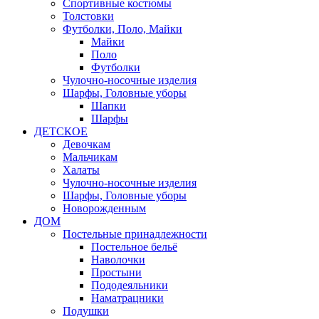
Спортивные костюмы
Толстовки
Футболки, Поло, Майки
Майки
Поло
Футболки
Чулочно-носочные изделия
Шарфы, Головные уборы
Шапки
Шарфы
ДЕТСКОЕ
Девочкам
Мальчикам
Халаты
Чулочно-носочные изделия
Шарфы, Головные уборы
Новорожденным
ДОМ
Постельные принадлежности
Постельное бельё
Наволочки
Простыни
Пододеяльники
Наматрацники
Подушки