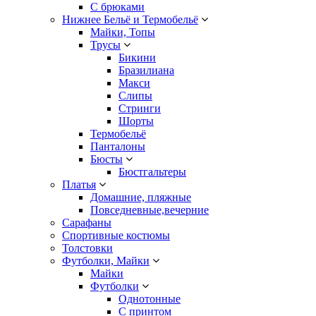
С брюками
Нижнее Бельё и Термобельё
Майки, Топы
Трусы
Бикини
Бразилиана
Макси
Слипы
Стринги
Шорты
Термобельё
Панталоны
Бюсты
Бюстгальтеры
Платья
Домашние, пляжные
Повседневные,вечерние
Сарафаны
Спортивные костюмы
Толстовки
Футболки, Майки
Майки
Футболки
Однотонные
С принтом