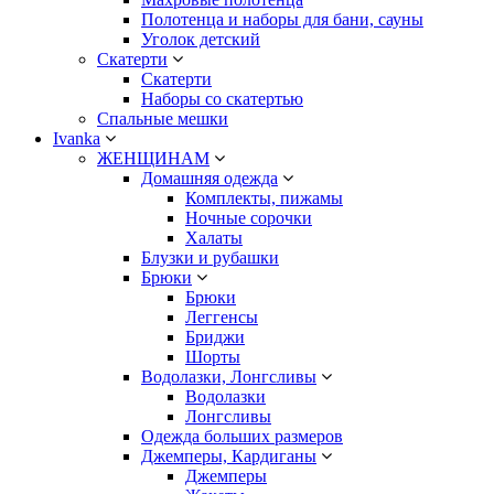
Полотенца и наборы для бани, сауны
Уголок детский
Скатерти
Скатерти
Наборы со скатертью
Спальные мешки
Ivanka
ЖЕНЩИНАМ
Домашняя одежда
Комплекты, пижамы
Ночные сорочки
Халаты
Блузки и рубашки
Брюки
Брюки
Леггенсы
Бриджи
Шорты
Водолазки, Лонгсливы
Водолазки
Лонгсливы
Одежда больших размеров
Джемперы, Кардиганы
Джемперы