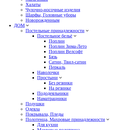
Халаты
Чулочно-носочные изделия
Шарфы, Головные уборы
Новорожденным
ДОМ
Постельные принадлежности
Постельное бельё
Поплин
Поплин Зима-Лето
Поплин Велсофт
Бязь
Сатин, Твил-сатин
Перкаль
Наволочки
Простыни
Без резинки
На резинке
Пододеяльники
Наматрацники
Подушки
Одеяла
Покрывала, Пледы
Полотенца, Махровые принадлежности
Для кухни
Махровые полотенца