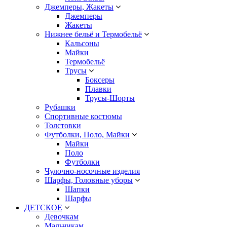
Джемперы, Жакеты
Джемперы
Жакеты
Нижнее бельё и Термобельё
Кальсоны
Майки
Термобельё
Трусы
Боксеры
Плавки
Трусы-Шорты
Рубашки
Спортивные костюмы
Толстовки
Футболки, Поло, Майки
Майки
Поло
Футболки
Чулочно-носочные изделия
Шарфы, Головные уборы
Шапки
Шарфы
ДЕТСКОЕ
Девочкам
Мальчикам