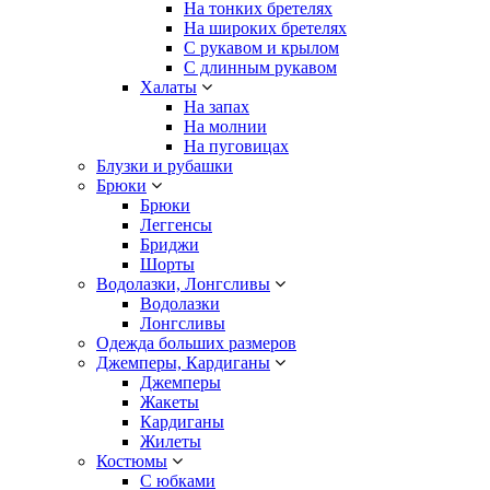
На тонких бретелях
На широких бретелях
С рукавом и крылом
С длинным рукавом
Халаты
На запах
На молнии
На пуговицах
Блузки и рубашки
Брюки
Брюки
Леггенсы
Бриджи
Шорты
Водолазки, Лонгсливы
Водолазки
Лонгсливы
Одежда больших размеров
Джемперы, Кардиганы
Джемперы
Жакеты
Кардиганы
Жилеты
Костюмы
С юбками