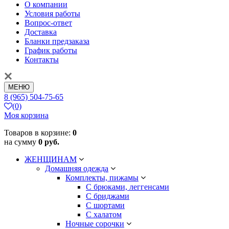
О компании
Условия работы
Вопрос-ответ
Доставка
Бланки предзаказа
График работы
Контакты
МЕНЮ
8 (965) 504-75-65
(0)
Моя корзина
Товаров в корзине:
0
на сумму
0 руб.
ЖЕНЩИНАМ
Домашняя одежда
Комплекты, пижамы
С брюками, леггенсами
С бриджами
С шортами
С халатом
Ночные сорочки