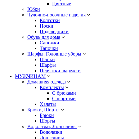
Цветные
Юбки
Чулочно-носочные изделия
Колготки
Носки
Подследники
Обувь для дома
Сапожки
Тапочки
Шарфы, Головные уборы
Шапки
Шарфы
Перчатки, варежки
МУЖЧИНАМ
Домашняя одежда
Комплекты
С брюками
С шортами
Халаты
Брюки, Шорты
Брюки
Шорты
Водолазки, Лонгсливы
Водолазки
Лонгсливы