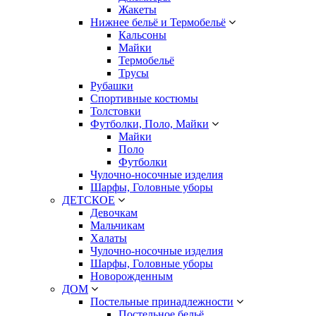
Жакеты
Нижнее бельё и Термобельё
Кальсоны
Майки
Термобельё
Трусы
Рубашки
Спортивные костюмы
Толстовки
Футболки, Поло, Майки
Майки
Поло
Футболки
Чулочно-носочные изделия
Шарфы, Головные уборы
ДЕТСКОЕ
Девочкам
Мальчикам
Халаты
Чулочно-носочные изделия
Шарфы, Головные уборы
Новорожденным
ДОМ
Постельные принадлежности
Постельное бельё