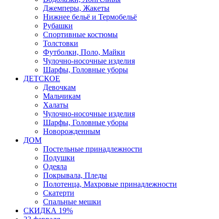
Джемперы, Жакеты
Нижнее бельё и Термобельё
Рубашки
Спортивные костюмы
Толстовки
Футболки, Поло, Майки
Чулочно-носочные изделия
Шарфы, Головные уборы
ДЕТСКОЕ
Девочкам
Мальчикам
Халаты
Чулочно-носочные изделия
Шарфы, Головные уборы
Новорожденным
ДОМ
Постельные принадлежности
Подушки
Одеяла
Покрывала, Пледы
Полотенца, Махровые принадлежности
Скатерти
Спальные мешки
СКИДКА 19%