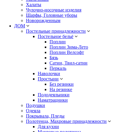
Халаты
Чулочно-носочные изделия
Шарфы, Головные уборы
Новорожденным
ДОМ
Постельные принадлежности
Постельное бельё
Поплин
Поплин Зима-Лето
Поплин Велсофт
Бязь
Сатин, Твил-сатин
Перкаль
Наволочки
Простыни
Без резинки
На резинке
Пододеяльники
Наматрацники
Подушки
Одеяла
Покрывала, Пледы
Полотенца, Махровые принадлежности
Для кухни
Махровые полотенца