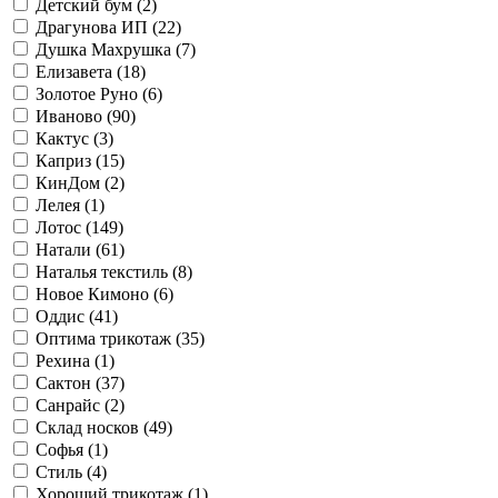
Детский бум (
2
)
Драгунова ИП (
22
)
Душка Махрушка (
7
)
Елизавета (
18
)
Золотое Руно (
6
)
Иваново (
90
)
Кактус (
3
)
Каприз (
15
)
КинДом (
2
)
Лелея (
1
)
Лотос (
149
)
Натали (
61
)
Наталья текстиль (
8
)
Новое Кимоно (
6
)
Оддис (
41
)
Оптима трикотаж (
35
)
Рехина (
1
)
Сактон (
37
)
Санрайс (
2
)
Склад носков (
49
)
Софья (
1
)
Стиль (
4
)
Хороший трикотаж (
1
)