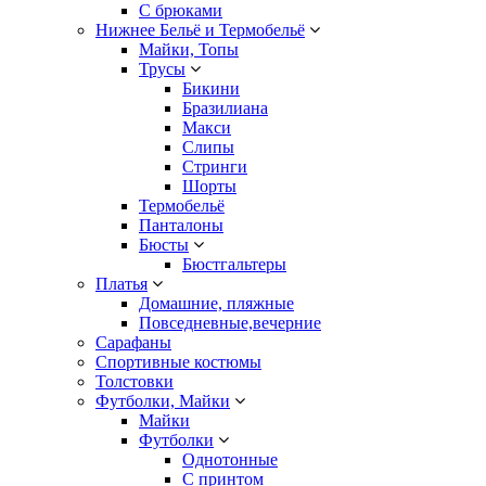
С брюками
Нижнее Бельё и Термобельё
Майки, Топы
Трусы
Бикини
Бразилиана
Макси
Слипы
Стринги
Шорты
Термобельё
Панталоны
Бюсты
Бюстгальтеры
Платья
Домашние, пляжные
Повседневные,вечерние
Сарафаны
Спортивные костюмы
Толстовки
Футболки, Майки
Майки
Футболки
Однотонные
С принтом