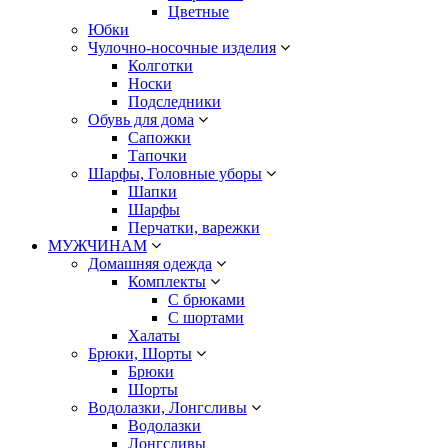
Цветные
Юбки
Чулочно-носочные изделия
Колготки
Носки
Подследники
Обувь для дома
Сапожки
Тапочки
Шарфы, Головные уборы
Шапки
Шарфы
Перчатки, варежки
МУЖЧИНАМ
Домашняя одежда
Комплекты
С брюками
С шортами
Халаты
Брюки, Шорты
Брюки
Шорты
Водолазки, Лонгсливы
Водолазки
Лонгсливы