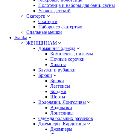
Полотенца и наборы для бани, сауны
Уголок детский
Скатерти
Скатерти
Наборы со скатертью
Спальные мешки
Ivanka
ЖЕНЩИНАМ
Домашняя одежда
Комплекты, пижамы
Ночные сорочки
Халаты
Блузки и рубашки
Брюки
Брюки
Леггенсы
Бриджи
Шорты
Водолазки, Лонгсливы
Водолазки
Лонгсливы
Одежда больших размеров
Джемперы, Кардиганы
Джемперы