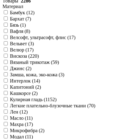
Товары
2286
Материал
Бамбук (
12
)
Бархат (
7
)
Бязь (
1
)
Вафля (
8
)
Велсофт, ультрасофт, флис (
17
)
Вельвет (
3
)
Велюр (
17
)
Вискоза (
220
)
Вязаный трикотаж (
59
)
Джинс (
2
)
Замша, кожа, эко-кожа (
3
)
Интерлок (
14
)
Капитоний (
2
)
Кашкорсе (
2
)
Кулирная гладь (
1152
)
Легкие плательно-блузочные ткани (
70
)
Лен (
12
)
Масло (
11
)
Махра (
17
)
Микрофибра (
2
)
Модал (
11
)