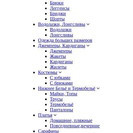
Брюки
Леггенсы
Бриджи
Шорты
Водолазки, Лонгсливы
Водолазки
Лонгсливы
Одежда больших размеров
Джемперы, Кардиганы
Джемперы
Жакеты
Кардиганы
Жилеты
Костюмы
С юбками
С брюками
Нижнее Бельё и Термобельё
Майки, Топы
Трусы
Термобельё
Панталоны
Платья
Домашние, пляжные
Повседневные,вечерние
Сарафаны