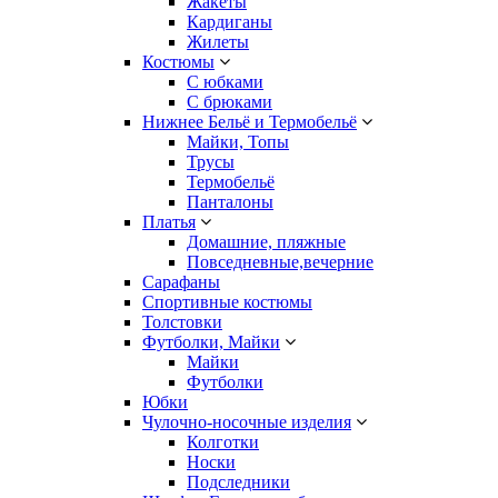
Жакеты
Кардиганы
Жилеты
Костюмы
С юбками
С брюками
Нижнее Бельё и Термобельё
Майки, Топы
Трусы
Термобельё
Панталоны
Платья
Домашние, пляжные
Повседневные,вечерние
Сарафаны
Спортивные костюмы
Толстовки
Футболки, Майки
Майки
Футболки
Юбки
Чулочно-носочные изделия
Колготки
Носки
Подследники