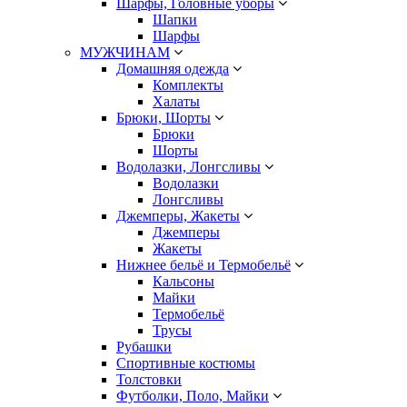
Шарфы, Головные уборы
Шапки
Шарфы
МУЖЧИНАМ
Домашняя одежда
Комплекты
Халаты
Брюки, Шорты
Брюки
Шорты
Водолазки, Лонгсливы
Водолазки
Лонгсливы
Джемперы, Жакеты
Джемперы
Жакеты
Нижнее бельё и Термобельё
Кальсоны
Майки
Термобельё
Трусы
Рубашки
Спортивные костюмы
Толстовки
Футболки, Поло, Майки