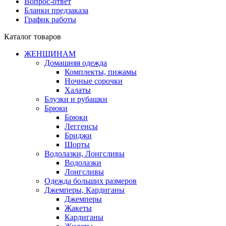
Вопрос-ответ
Бланки предзаказа
График работы
Каталог товаров
ЖЕНЩИНАМ
Домашняя одежда
Комплекты, пижамы
Ночные сорочки
Халаты
Блузки и рубашки
Брюки
Брюки
Леггенсы
Бриджи
Шорты
Водолазки, Лонгсливы
Водолазки
Лонгсливы
Одежда больших размеров
Джемперы, Кардиганы
Джемперы
Жакеты
Кардиганы