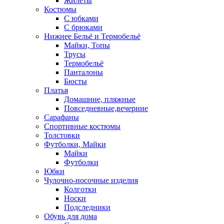
Жилеты
Костюмы
С юбками
С брюками
Нижнее Бельё и Термобельё
Майки, Топы
Трусы
Термобельё
Панталоны
Бюсты
Платья
Домашние, пляжные
Повседневные,вечерние
Сарафаны
Спортивные костюмы
Толстовки
Футболки, Майки
Майки
Футболки
Юбки
Чулочно-носочные изделия
Колготки
Носки
Подследники
Обувь для дома