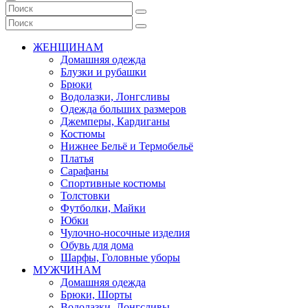
ЖЕНЩИНАМ
Домашняя одежда
Блузки и рубашки
Брюки
Водолазки, Лонгсливы
Одежда больших размеров
Джемперы, Кардиганы
Костюмы
Нижнее Бельё и Термобельё
Платья
Сарафаны
Спортивные костюмы
Толстовки
Футболки, Майки
Юбки
Чулочно-носочные изделия
Обувь для дома
Шарфы, Головные уборы
МУЖЧИНАМ
Домашняя одежда
Брюки, Шорты
Водолазки, Лонгсливы