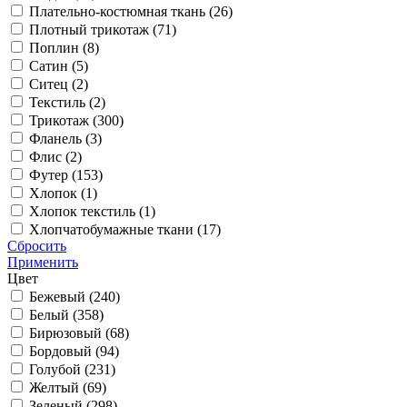
Плательно-костюмная ткань (
26
)
Плотный трикотаж (
71
)
Поплин (
8
)
Сатин (
5
)
Ситец (
2
)
Текстиль (
2
)
Трикотаж (
300
)
Фланель (
3
)
Флис (
2
)
Футер (
153
)
Хлопок (
1
)
Хлопок текстиль (
1
)
Хлопчатобумажные ткани (
17
)
Сбросить
Применить
Цвет
Бежевый (
240
)
Белый (
358
)
Бирюзовый (
68
)
Бордовый (
94
)
Голубой (
231
)
Желтый (
69
)
Зеленый (
298
)