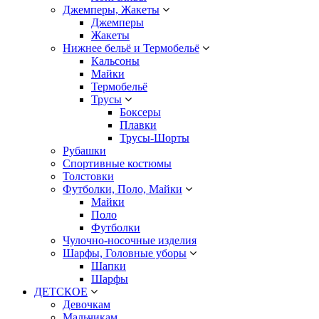
Джемперы, Жакеты
Джемперы
Жакеты
Нижнее бельё и Термобельё
Кальсоны
Майки
Термобельё
Трусы
Боксеры
Плавки
Трусы-Шорты
Рубашки
Спортивные костюмы
Толстовки
Футболки, Поло, Майки
Майки
Поло
Футболки
Чулочно-носочные изделия
Шарфы, Головные уборы
Шапки
Шарфы
ДЕТСКОЕ
Девочкам
Мальчикам