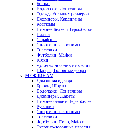
Брюки
Водолазки, Лонгсливы
Одежда больших размеров
Джемперы, Кардиганы
Костюмы
Нижнее Бельё и Термобельё
Платья
Сарафаны
Спортивные костюмы
Толстовки
Футболки, Майки
Юбки
Чулочно-носочные изделия
Шарфы, Головные уборы
МУЖЧИНАМ
Домашняя одежда
Брюки, Шорты
Водолазки, Лонгсливы
Джемперы, Жакеты
Нижнее бельё и Термобельё
Рубашки
Спортивные костюмы
Толстовки
Футболки, Поло, Майки
Чулочно-носочные изделия