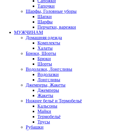
Сапожки
Тапочки
Шарфы, Головные уборы
Шапки
Шарфы
Перчатки, варежки
МУЖЧИНАМ
Домашняя одежда
Комплекты
Халаты
Брюки, Шорты
Брюки
Шорты
Водолазки, Лонгсливы
Водолазки
Лонгсливы
Джемперы, Жакеты
Джемперы
Жакеты
Нижнее бельё и Термобельё
Кальсоны
Майки
Термобельё
Трусы
Рубашки