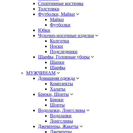
Спортивные костюмы
Толстовки
Футболки, Майки
Майки
Футболки
Юбки
Чулочно-носочные изделия
Колготки
Носки
Подследники
Шарфы, Головные уборы
Шапки
Шарфы
МУЖЧИНАМ
Домашняя одежда
Комплекты
Халаты
Брюки, Шорты
Брюки
Шорты
Водолазки, Лонгсливы
Водолазки
Лонгсливы
Джемперы, Жакеты
Джемперы