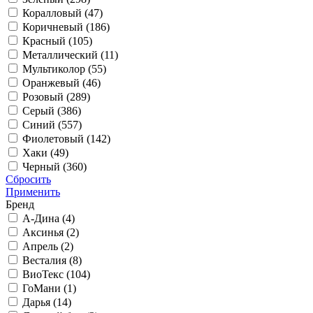
Коралловый (
47
)
Коричневый (
186
)
Красный (
105
)
Металлический (
11
)
Мультиколор (
55
)
Оранжевый (
46
)
Розовый (
289
)
Серый (
386
)
Синий (
557
)
Фиолетовый (
142
)
Хаки (
49
)
Черный (
360
)
Сбросить
Применить
Бренд
А-Дина (
4
)
Аксинья (
2
)
Апрель (
2
)
Весталия (
8
)
ВиоТекс (
104
)
ГоМани (
1
)
Дарья (
14
)