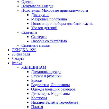
Одеяла
Покрывала, Пледы
Полотенца, Махровые принадлежности
Для кухни
Махровые полотенца
Полотенца и наборы для бани, сауны
Уголок детский
Скатерти
Скатерти
Наборы со скатертью
Спальные мешки
СКИДКА 19%
23 февраля
8 марта
Ivanka
ЖЕНЩИНАМ
Домашняя одежда
Блузки и рубашки
Брюки
Водолазки, Лонгсливы
Одежда больших размеров
Джемперы, Кардиганы
Костюмы
Нижнее Бельё и Термобельё
Платья