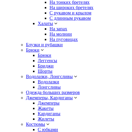
На тонких бретелях
На широких бретелях
С рукавом и крылом
С длинным рукавом
Халаты
На запах
На молнии
На пуговицах
Блузки и рубашки
Брюки
Брюки
Леггенсы
Бриджи
Шорты
Водолазки, Лонгсливы
Водолазки
Лонгсливы
Одежда больших размеров
Джемперы, Кардиганы
Джемперы
Жакеты
Кардиганы
Жилеты
Костюмы
С юбками