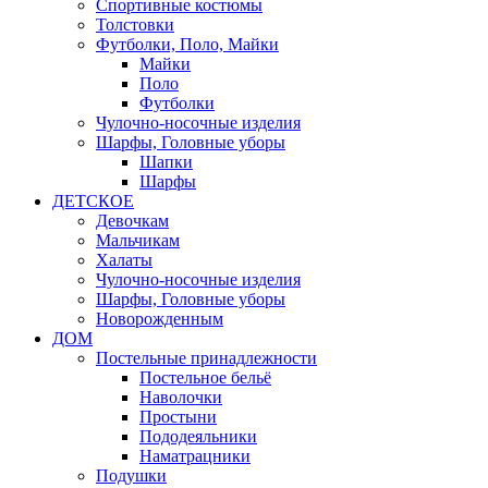
Спортивные костюмы
Толстовки
Футболки, Поло, Майки
Майки
Поло
Футболки
Чулочно-носочные изделия
Шарфы, Головные уборы
Шапки
Шарфы
ДЕТСКОЕ
Девочкам
Мальчикам
Халаты
Чулочно-носочные изделия
Шарфы, Головные уборы
Новорожденным
ДОМ
Постельные принадлежности
Постельное бельё
Наволочки
Простыни
Пододеяльники
Наматрацники
Подушки