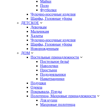
Майки
Поло
Футболки
Чулочно-носочные изделия
Шарфы, Головные уборы
ДЕТСКОЕ
Девочкам
Мальчикам
Халаты
Чулочно-носочные изделия
Шарфы, Головные уборы
Новорожденным
ДОМ
Постельные принадлежности
Постельное бельё
Наволочки
Простыни
Пододеяльники
Наматрацники
Подушки
Одеяла
Покрывала, Пледы
Полотенца, Махровые принадлежности
Для кухни
Махровые полотенца