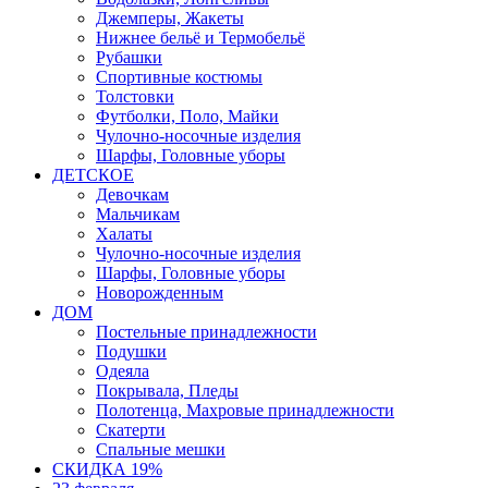
Джемперы, Жакеты
Нижнее бельё и Термобельё
Рубашки
Спортивные костюмы
Толстовки
Футболки, Поло, Майки
Чулочно-носочные изделия
Шарфы, Головные уборы
ДЕТСКОЕ
Девочкам
Мальчикам
Халаты
Чулочно-носочные изделия
Шарфы, Головные уборы
Новорожденным
ДОМ
Постельные принадлежности
Подушки
Одеяла
Покрывала, Пледы
Полотенца, Махровые принадлежности
Скатерти
Спальные мешки
СКИДКА 19%