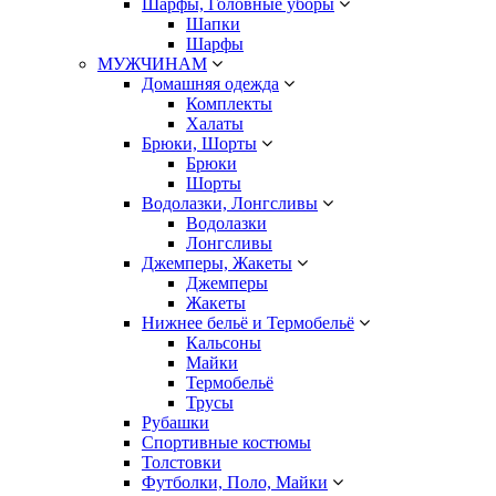
Шарфы, Головные уборы
Шапки
Шарфы
МУЖЧИНАМ
Домашняя одежда
Комплекты
Халаты
Брюки, Шорты
Брюки
Шорты
Водолазки, Лонгсливы
Водолазки
Лонгсливы
Джемперы, Жакеты
Джемперы
Жакеты
Нижнее бельё и Термобельё
Кальсоны
Майки
Термобельё
Трусы
Рубашки
Спортивные костюмы
Толстовки
Футболки, Поло, Майки