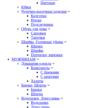
Цветные
Юбки
Чулочно-носочные изделия
Колготки
Носки
Подследники
Обувь для дома
Сапожки
Тапочки
Шарфы, Головные уборы
Шапки
Шарфы
Перчатки, варежки
МУЖЧИНАМ
Домашняя одежда
Комплекты
С брюками
С шортами
Халаты
Брюки, Шорты
Брюки
Шорты
Водолазки, Лонгсливы
Водолазки
Лонгсливы