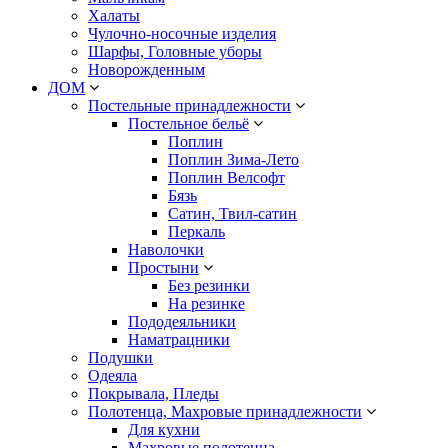
Халаты
Чулочно-носочные изделия
Шарфы, Головные уборы
Новорожденным
ДОМ
Постельные принадлежности
Постельное бельё
Поплин
Поплин Зима-Лето
Поплин Велсофт
Бязь
Сатин, Твил-сатин
Перкаль
Наволочки
Простыни
Без резинки
На резинке
Пододеяльники
Наматрацники
Подушки
Одеяла
Покрывала, Пледы
Полотенца, Махровые принадлежности
Для кухни
Махровые полотенца