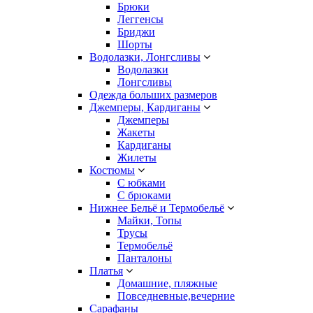
Брюки
Леггенсы
Бриджи
Шорты
Водолазки, Лонгсливы
Водолазки
Лонгсливы
Одежда больших размеров
Джемперы, Кардиганы
Джемперы
Жакеты
Кардиганы
Жилеты
Костюмы
С юбками
С брюками
Нижнее Бельё и Термобельё
Майки, Топы
Трусы
Термобельё
Панталоны
Платья
Домашние, пляжные
Повседневные,вечерние
Сарафаны