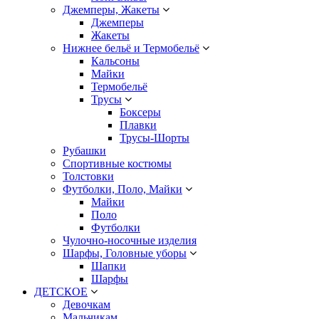
Джемперы, Жакеты
Джемперы
Жакеты
Нижнее бельё и Термобельё
Кальсоны
Майки
Термобельё
Трусы
Боксеры
Плавки
Трусы-Шорты
Рубашки
Спортивные костюмы
Толстовки
Футболки, Поло, Майки
Майки
Поло
Футболки
Чулочно-носочные изделия
Шарфы, Головные уборы
Шапки
Шарфы
ДЕТСКОЕ
Девочкам
Мальчикам