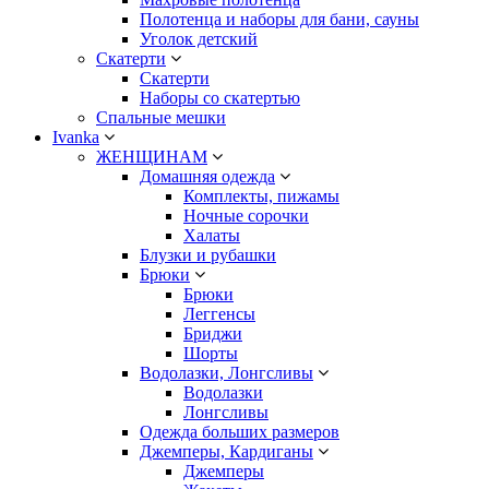
Полотенца и наборы для бани, сауны
Уголок детский
Скатерти
Скатерти
Наборы со скатертью
Спальные мешки
Ivanka
ЖЕНЩИНАМ
Домашняя одежда
Комплекты, пижамы
Ночные сорочки
Халаты
Блузки и рубашки
Брюки
Брюки
Леггенсы
Бриджи
Шорты
Водолазки, Лонгсливы
Водолазки
Лонгсливы
Одежда больших размеров
Джемперы, Кардиганы
Джемперы