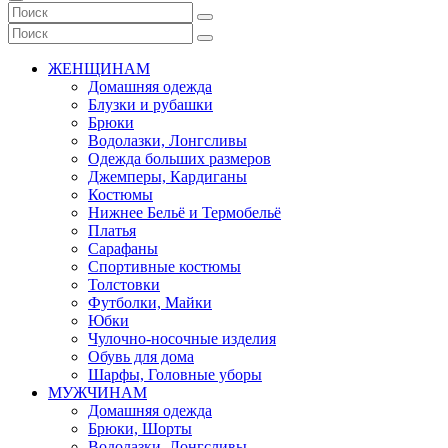
ЖЕНЩИНАМ
Домашняя одежда
Блузки и рубашки
Брюки
Водолазки, Лонгсливы
Одежда больших размеров
Джемперы, Кардиганы
Костюмы
Нижнее Бельё и Термобельё
Платья
Сарафаны
Спортивные костюмы
Толстовки
Футболки, Майки
Юбки
Чулочно-носочные изделия
Обувь для дома
Шарфы, Головные уборы
МУЖЧИНАМ
Домашняя одежда
Брюки, Шорты
Водолазки, Лонгсливы