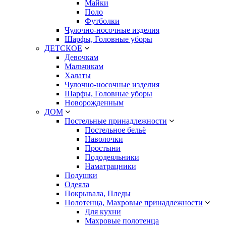
Майки
Поло
Футболки
Чулочно-носочные изделия
Шарфы, Головные уборы
ДЕТСКОЕ
Девочкам
Мальчикам
Халаты
Чулочно-носочные изделия
Шарфы, Головные уборы
Новорожденным
ДОМ
Постельные принадлежности
Постельное бельё
Наволочки
Простыни
Пододеяльники
Наматрацники
Подушки
Одеяла
Покрывала, Пледы
Полотенца, Махровые принадлежности
Для кухни
Махровые полотенца