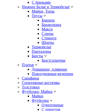
С брюками
Нижнее Бельё и Термобельё
Майки, Топы
Трусы
Бикини
Бразилиана
Макси
Слипы
Стринги
Шорты
Термобельё
Панталоны
Бюсты
Бюстгальтеры
Платья
Домашние, пляжные
Повседневные,вечерние
Сарафаны
Спортивные костюмы
Толстовки
Футболки, Майки
Майки
Футболки
Однотонные
С принтом