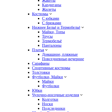
Жакеты
Кардиганы
Жилеты
Костюмы
С юбками
С брюками
Нижнее Бельё и Термобельё
Майки, Топы
Трусы
Термобельё
Панталоны
Платья
Домашние, пляжные
Повседневные,вечерние
Сарафаны
Спортивные костюмы
Толстовки
Футболки, Майки
Майки
Футболки
Юбки
Чулочно-носочные изделия
Колготки
Носки
Подследники