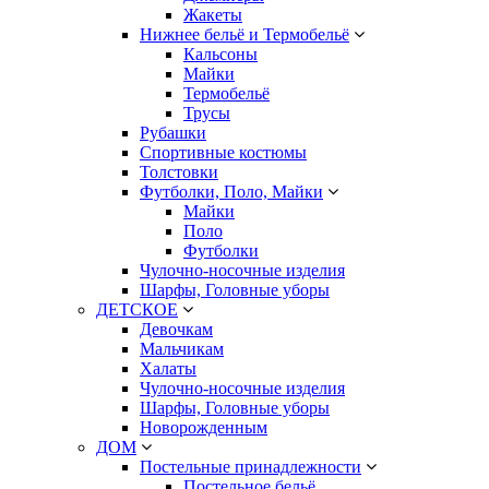
Жакеты
Нижнее бельё и Термобельё
Кальсоны
Майки
Термобельё
Трусы
Рубашки
Спортивные костюмы
Толстовки
Футболки, Поло, Майки
Майки
Поло
Футболки
Чулочно-носочные изделия
Шарфы, Головные уборы
ДЕТСКОЕ
Девочкам
Мальчикам
Халаты
Чулочно-носочные изделия
Шарфы, Головные уборы
Новорожденным
ДОМ
Постельные принадлежности
Постельное бельё