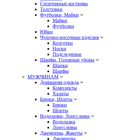
Спортивные костюмы
Толстовки
Футболки, Майки
Майки
Футболки
Юбки
Чулочно-носочные изделия
Колготки
Носки
Подследники
Шарфы, Головные уборы
Шапки
Шарфы
МУЖЧИНАМ
Домашняя одежда
Комплекты
Халаты
Брюки, Шорты
Брюки
Шорты
Водолазки, Лонгсливы
Водолазки
Лонгсливы
Джемперы, Жакеты
Джемперы