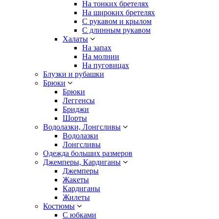
На тонких бретелях
На широких бретелях
С рукавом и крылом
С длинным рукавом
Халаты
На запах
На молнии
На пуговицах
Блузки и рубашки
Брюки
Брюки
Леггенсы
Бриджи
Шорты
Водолазки, Лонгсливы
Водолазки
Лонгсливы
Одежда больших размеров
Джемперы, Кардиганы
Джемперы
Жакеты
Кардиганы
Жилеты
Костюмы
С юбками