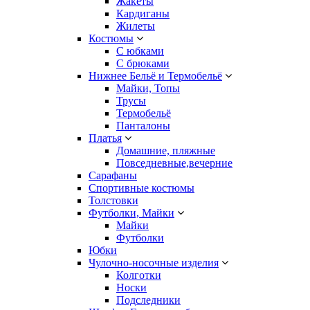
Жакеты
Кардиганы
Жилеты
Костюмы
С юбками
С брюками
Нижнее Бельё и Термобельё
Майки, Топы
Трусы
Термобельё
Панталоны
Платья
Домашние, пляжные
Повседневные,вечерние
Сарафаны
Спортивные костюмы
Толстовки
Футболки, Майки
Майки
Футболки
Юбки
Чулочно-носочные изделия
Колготки
Носки
Подследники