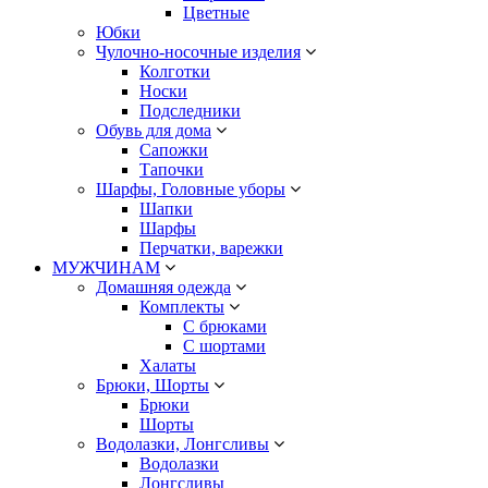
Цветные
Юбки
Чулочно-носочные изделия
Колготки
Носки
Подследники
Обувь для дома
Сапожки
Тапочки
Шарфы, Головные уборы
Шапки
Шарфы
Перчатки, варежки
МУЖЧИНАМ
Домашняя одежда
Комплекты
С брюками
С шортами
Халаты
Брюки, Шорты
Брюки
Шорты
Водолазки, Лонгсливы
Водолазки
Лонгсливы