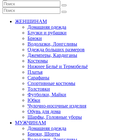
ЖЕНЩИНАМ
Домашняя одежда
Блузки и рубашки
Брюки
Водолазки, Лонгсливы
Одежда больших размеров
Джемперы, Кардиганы
Костюмы
Нижнее Бельё и Термобельё
Платья
Сарафаны
Спортивные костюмы
Толстовки
Футболки, Майки
Юбки
Чулочно-носочные изделия
Обувь для дома
Шарфы, Головные уборы
МУЖЧИНАМ
Домашняя одежда
Брюки, Шорты
Водолазки, Лонгсливы