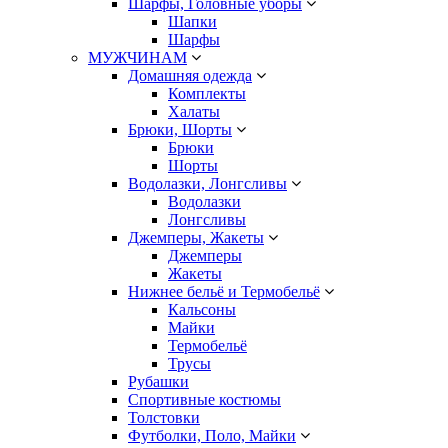
Шарфы, Головные уборы
Шапки
Шарфы
МУЖЧИНАМ
Домашняя одежда
Комплекты
Халаты
Брюки, Шорты
Брюки
Шорты
Водолазки, Лонгсливы
Водолазки
Лонгсливы
Джемперы, Жакеты
Джемперы
Жакеты
Нижнее бельё и Термобельё
Кальсоны
Майки
Термобельё
Трусы
Рубашки
Спортивные костюмы
Толстовки
Футболки, Поло, Майки