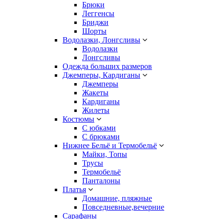
Брюки
Леггенсы
Бриджи
Шорты
Водолазки, Лонгсливы
Водолазки
Лонгсливы
Одежда больших размеров
Джемперы, Кардиганы
Джемперы
Жакеты
Кардиганы
Жилеты
Костюмы
С юбками
С брюками
Нижнее Бельё и Термобельё
Майки, Топы
Трусы
Термобельё
Панталоны
Платья
Домашние, пляжные
Повседневные,вечерние
Сарафаны