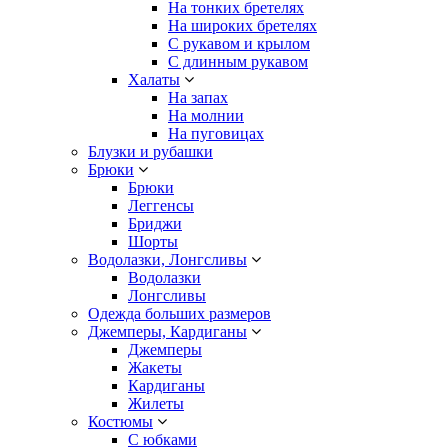
На тонких бретелях
На широких бретелях
С рукавом и крылом
С длинным рукавом
Халаты
На запах
На молнии
На пуговицах
Блузки и рубашки
Брюки
Брюки
Леггенсы
Бриджи
Шорты
Водолазки, Лонгсливы
Водолазки
Лонгсливы
Одежда больших размеров
Джемперы, Кардиганы
Джемперы
Жакеты
Кардиганы
Жилеты
Костюмы
С юбками