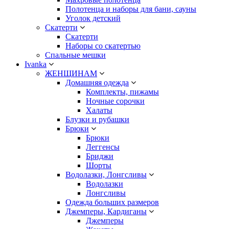
Полотенца и наборы для бани, сауны
Уголок детский
Скатерти
Скатерти
Наборы со скатертью
Спальные мешки
Ivanka
ЖЕНЩИНАМ
Домашняя одежда
Комплекты, пижамы
Ночные сорочки
Халаты
Блузки и рубашки
Брюки
Брюки
Леггенсы
Бриджи
Шорты
Водолазки, Лонгсливы
Водолазки
Лонгсливы
Одежда больших размеров
Джемперы, Кардиганы
Джемперы