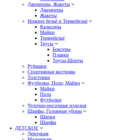
Джемперы, Жакеты
Джемперы
Жакеты
Нижнее бельё и Термобельё
Кальсоны
Майки
Термобельё
Трусы
Боксеры
Плавки
Трусы-Шорты
Рубашки
Спортивные костюмы
Толстовки
Футболки, Поло, Майки
Майки
Поло
Футболки
Чулочно-носочные изделия
Шарфы, Головные уборы
Шапки
Шарфы
ДЕТСКОЕ
Девочкам
Мальчикам