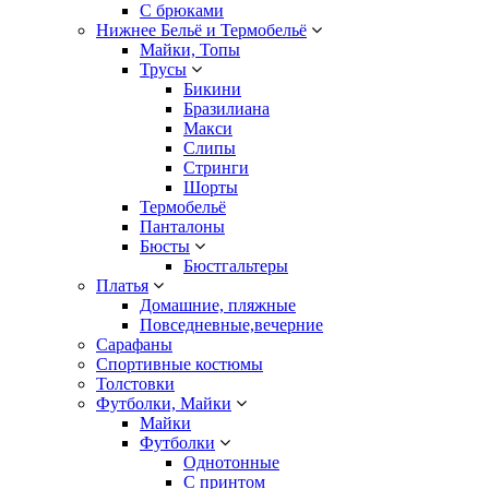
С брюками
Нижнее Бельё и Термобельё
Майки, Топы
Трусы
Бикини
Бразилиана
Макси
Слипы
Стринги
Шорты
Термобельё
Панталоны
Бюсты
Бюстгальтеры
Платья
Домашние, пляжные
Повседневные,вечерние
Сарафаны
Спортивные костюмы
Толстовки
Футболки, Майки
Майки
Футболки
Однотонные
С принтом