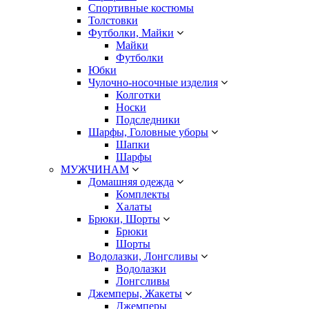
Спортивные костюмы
Толстовки
Футболки, Майки
Майки
Футболки
Юбки
Чулочно-носочные изделия
Колготки
Носки
Подследники
Шарфы, Головные уборы
Шапки
Шарфы
МУЖЧИНАМ
Домашняя одежда
Комплекты
Халаты
Брюки, Шорты
Брюки
Шорты
Водолазки, Лонгсливы
Водолазки
Лонгсливы
Джемперы, Жакеты
Джемперы