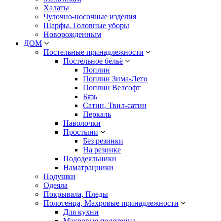
Халаты
Чулочно-носочные изделия
Шарфы, Головные уборы
Новорожденным
ДОМ
Постельные принадлежности
Постельное бельё
Поплин
Поплин Зима-Лето
Поплин Велсофт
Бязь
Сатин, Твил-сатин
Перкаль
Наволочки
Простыни
Без резинки
На резинке
Пододеяльники
Наматрацники
Подушки
Одеяла
Покрывала, Пледы
Полотенца, Махровые принадлежности
Для кухни
Махровые полотенца