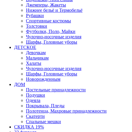
Джемперы, Жакеты
Нижнее бельё и Термобельё
Рубашки
Спортивные костюмы
Толстовки
Футболки, Поло, Майки
Чулочно-носочные изделия
Шарфы, Головные уборы
ДЕТСКОЕ
Девочкам
Мальчикам
Халаты
Чулочно-носочные изделия
Шарфы, Головные уборы
Новорожденным
ДОМ
Постельные принадлежности
Подушки
Одеяла
Покрывала, Пледы
Полотенца, Махровые принадлежности
Скатерти
Спальные мешки
СКИДКА 19%