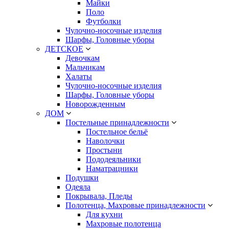
Майки
Поло
Футболки
Чулочно-носочные изделия
Шарфы, Головные уборы
ДЕТСКОЕ
Девочкам
Мальчикам
Халаты
Чулочно-носочные изделия
Шарфы, Головные уборы
Новорожденным
ДОМ
Постельные принадлежности
Постельное бельё
Наволочки
Простыни
Пододеяльники
Наматрацники
Подушки
Одеяла
Покрывала, Пледы
Полотенца, Махровые принадлежности
Для кухни
Махровые полотенца