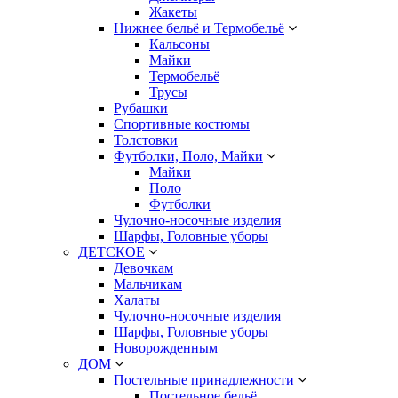
Жакеты
Нижнее бельё и Термобельё
Кальсоны
Майки
Термобельё
Трусы
Рубашки
Спортивные костюмы
Толстовки
Футболки, Поло, Майки
Майки
Поло
Футболки
Чулочно-носочные изделия
Шарфы, Головные уборы
ДЕТСКОЕ
Девочкам
Мальчикам
Халаты
Чулочно-носочные изделия
Шарфы, Головные уборы
Новорожденным
ДОМ
Постельные принадлежности
Постельное бельё