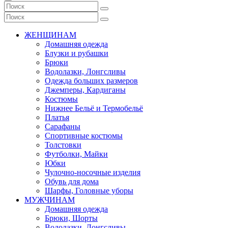
ЖЕНЩИНАМ
Домашняя одежда
Блузки и рубашки
Брюки
Водолазки, Лонгсливы
Одежда больших размеров
Джемперы, Кардиганы
Костюмы
Нижнее Бельё и Термобельё
Платья
Сарафаны
Спортивные костюмы
Толстовки
Футболки, Майки
Юбки
Чулочно-носочные изделия
Обувь для дома
Шарфы, Головные уборы
МУЖЧИНАМ
Домашняя одежда
Брюки, Шорты
Водолазки, Лонгсливы