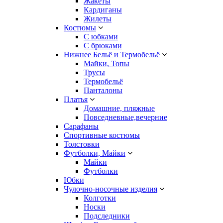
Жакеты
Кардиганы
Жилеты
Костюмы
С юбками
С брюками
Нижнее Бельё и Термобельё
Майки, Топы
Трусы
Термобельё
Панталоны
Платья
Домашние, пляжные
Повседневные,вечерние
Сарафаны
Спортивные костюмы
Толстовки
Футболки, Майки
Майки
Футболки
Юбки
Чулочно-носочные изделия
Колготки
Носки
Подследники