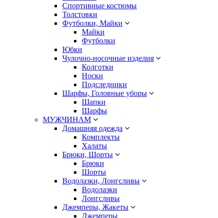
Спортивные костюмы
Толстовки
Футболки, Майки
Майки
Футболки
Юбки
Чулочно-носочные изделия
Колготки
Носки
Подследники
Шарфы, Головные уборы
Шапки
Шарфы
МУЖЧИНАМ
Домашняя одежда
Комплекты
Халаты
Брюки, Шорты
Брюки
Шорты
Водолазки, Лонгсливы
Водолазки
Лонгсливы
Джемперы, Жакеты
Джемперы