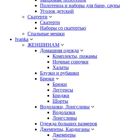
Полотенца и наборы для бани, сауны
Уголок детский
Скатерти
Скатерти
Наборы со скатертью
Спальные мешки
Ivanka
ЖЕНЩИНАМ
Домашняя одежда
Комплекты, пижамы
Ночные сорочки
Халаты
Блузки и рубашки
Брюки
Брюки
Леггенсы
Бриджи
Шорты
Водолазки, Лонгсливы
Водолазки
Лонгсливы
Одежда больших размеров
Джемперы, Кардиганы
Джемперы