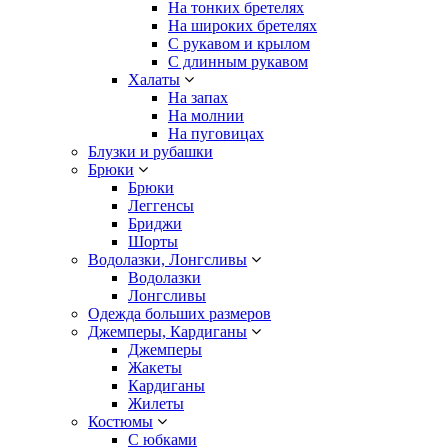
На тонких бретелях
На широких бретелях
С рукавом и крылом
С длинным рукавом
Халаты
На запах
На молнии
На пуговицах
Блузки и рубашки
Брюки
Брюки
Леггенсы
Бриджи
Шорты
Водолазки, Лонгсливы
Водолазки
Лонгсливы
Одежда больших размеров
Джемперы, Кардиганы
Джемперы
Жакеты
Кардиганы
Жилеты
Костюмы
С юбками