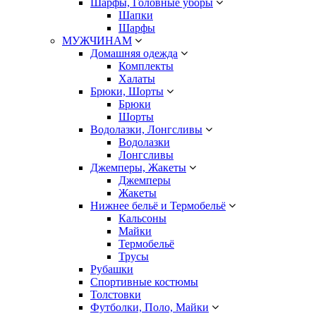
Шарфы, Головные уборы
Шапки
Шарфы
МУЖЧИНАМ
Домашняя одежда
Комплекты
Халаты
Брюки, Шорты
Брюки
Шорты
Водолазки, Лонгсливы
Водолазки
Лонгсливы
Джемперы, Жакеты
Джемперы
Жакеты
Нижнее бельё и Термобельё
Кальсоны
Майки
Термобельё
Трусы
Рубашки
Спортивные костюмы
Толстовки
Футболки, Поло, Майки