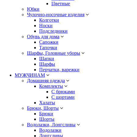
Цветные
Юбки
Чулочно-носочные изделия
Колготки
Носки
Подследники
Обувь для дома
Сапожки
Тапочки
Шарфы, Головные уборы
Шапки
Шарфы
Перчатки, варежки
МУЖЧИНАМ
Домашняя одежда
Комплекты
С брюками
С шортами
Халаты
Брюки, Шорты
Брюки
Шорты
Водолазки, Лонгсливы
Водолазки
Лонгсливы