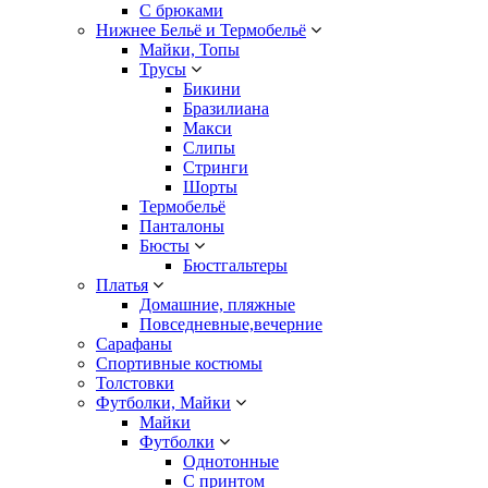
С брюками
Нижнее Бельё и Термобельё
Майки, Топы
Трусы
Бикини
Бразилиана
Макси
Слипы
Стринги
Шорты
Термобельё
Панталоны
Бюсты
Бюстгальтеры
Платья
Домашние, пляжные
Повседневные,вечерние
Сарафаны
Спортивные костюмы
Толстовки
Футболки, Майки
Майки
Футболки
Однотонные
С принтом