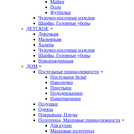
Майки
Поло
Футболки
Чулочно-носочные изделия
Шарфы, Головные уборы
ДЕТСКОЕ
Девочкам
Мальчикам
Халаты
Чулочно-носочные изделия
Шарфы, Головные уборы
Новорожденным
ДОМ
Постельные принадлежности
Постельное бельё
Наволочки
Простыни
Пододеяльники
Наматрацники
Подушки
Одеяла
Покрывала, Пледы
Полотенца, Махровые принадлежности
Для кухни
Махровые полотенца