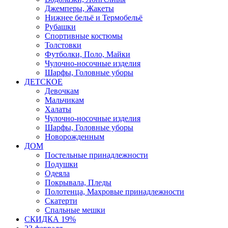
Джемперы, Жакеты
Нижнее бельё и Термобельё
Рубашки
Спортивные костюмы
Толстовки
Футболки, Поло, Майки
Чулочно-носочные изделия
Шарфы, Головные уборы
ДЕТСКОЕ
Девочкам
Мальчикам
Халаты
Чулочно-носочные изделия
Шарфы, Головные уборы
Новорожденным
ДОМ
Постельные принадлежности
Подушки
Одеяла
Покрывала, Пледы
Полотенца, Махровые принадлежности
Скатерти
Спальные мешки
СКИДКА 19%