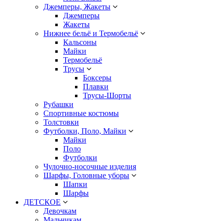
Джемперы, Жакеты
Джемперы
Жакеты
Нижнее бельё и Термобельё
Кальсоны
Майки
Термобельё
Трусы
Боксеры
Плавки
Трусы-Шорты
Рубашки
Спортивные костюмы
Толстовки
Футболки, Поло, Майки
Майки
Поло
Футболки
Чулочно-носочные изделия
Шарфы, Головные уборы
Шапки
Шарфы
ДЕТСКОЕ
Девочкам
Мальчикам