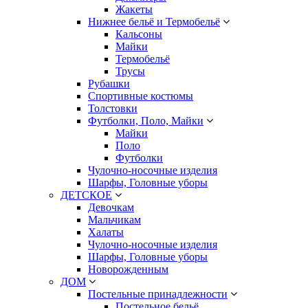
Жакеты
Нижнее бельё и Термобельё
Кальсоны
Майки
Термобельё
Трусы
Рубашки
Спортивные костюмы
Толстовки
Футболки, Поло, Майки
Майки
Поло
Футболки
Чулочно-носочные изделия
Шарфы, Головные уборы
ДЕТСКОЕ
Девочкам
Мальчикам
Халаты
Чулочно-носочные изделия
Шарфы, Головные уборы
Новорожденным
ДОМ
Постельные принадлежности
Постельное бельё