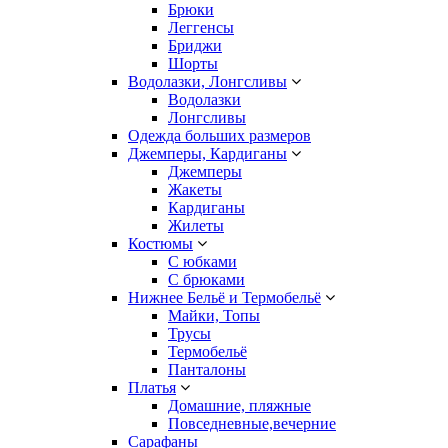
Брюки
Леггенсы
Бриджи
Шорты
Водолазки, Лонгсливы
Водолазки
Лонгсливы
Одежда больших размеров
Джемперы, Кардиганы
Джемперы
Жакеты
Кардиганы
Жилеты
Костюмы
С юбками
С брюками
Нижнее Бельё и Термобельё
Майки, Топы
Трусы
Термобельё
Панталоны
Платья
Домашние, пляжные
Повседневные,вечерние
Сарафаны