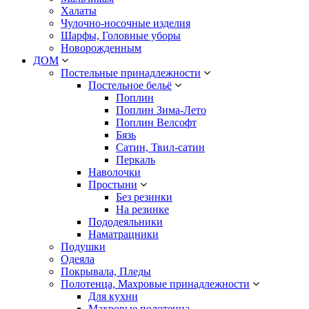
Халаты
Чулочно-носочные изделия
Шарфы, Головные уборы
Новорожденным
ДОМ
Постельные принадлежности
Постельное бельё
Поплин
Поплин Зима-Лето
Поплин Велсофт
Бязь
Сатин, Твил-сатин
Перкаль
Наволочки
Простыни
Без резинки
На резинке
Пододеяльники
Наматрацники
Подушки
Одеяла
Покрывала, Пледы
Полотенца, Махровые принадлежности
Для кухни
Махровые полотенца