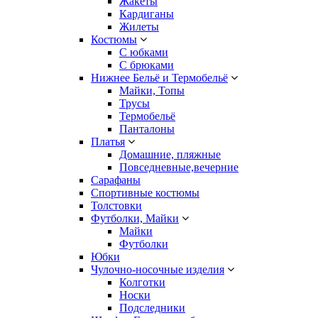
Жакеты
Кардиганы
Жилеты
Костюмы
С юбками
С брюками
Нижнее Бельё и Термобельё
Майки, Топы
Трусы
Термобельё
Панталоны
Платья
Домашние, пляжные
Повседневные,вечерние
Сарафаны
Спортивные костюмы
Толстовки
Футболки, Майки
Майки
Футболки
Юбки
Чулочно-носочные изделия
Колготки
Носки
Подследники