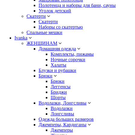
Полотенца и наборы для бани, сауны
Уголок детский
Скатерти
Скатерти
Наборы со скатертью
Спальные мешки
Ivanka
ЖЕНЩИНАМ
Домашняя одежда
Комплекты, пижамы
Ночные сорочки
Халаты
Блузки и рубашки
Брюки
Брюки
Леггенсы
Бриджи
Шорты
Водолазки, Лонгсливы
Водолазки
Лонгсливы
Одежда больших размеров
Джемперы, Кардиганы
Джемперы