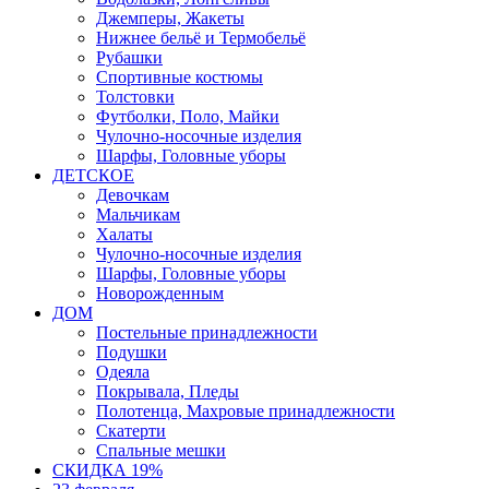
Джемперы, Жакеты
Нижнее бельё и Термобельё
Рубашки
Спортивные костюмы
Толстовки
Футболки, Поло, Майки
Чулочно-носочные изделия
Шарфы, Головные уборы
ДЕТСКОЕ
Девочкам
Мальчикам
Халаты
Чулочно-носочные изделия
Шарфы, Головные уборы
Новорожденным
ДОМ
Постельные принадлежности
Подушки
Одеяла
Покрывала, Пледы
Полотенца, Махровые принадлежности
Скатерти
Спальные мешки
СКИДКА 19%