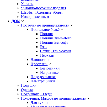
Халаты
Чулочно-носочные изделия
Шарфы, Головные уборы
Новорожденным
ДОМ
Постельные принадлежности
Постельное бельё
Поплин
Поплин Зима-Лето
Поплин Велсофт
Бязь
Сатин, Твил-сатин
Перкаль
Наволочки
Простыни
Без резинки
На резинке
Пододеяльники
Наматрацники
Подушки
Одеяла
Покрывала, Пледы
Полотенца, Махровые принадлежности
Для кухни
Махровые полотенца