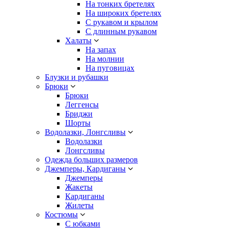
На тонких бретелях
На широких бретелях
С рукавом и крылом
С длинным рукавом
Халаты
На запах
На молнии
На пуговицах
Блузки и рубашки
Брюки
Брюки
Леггенсы
Бриджи
Шорты
Водолазки, Лонгсливы
Водолазки
Лонгсливы
Одежда больших размеров
Джемперы, Кардиганы
Джемперы
Жакеты
Кардиганы
Жилеты
Костюмы
С юбками