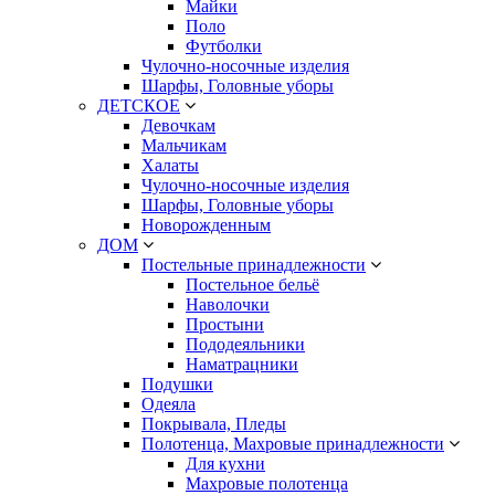
Майки
Поло
Футболки
Чулочно-носочные изделия
Шарфы, Головные уборы
ДЕТСКОЕ
Девочкам
Мальчикам
Халаты
Чулочно-носочные изделия
Шарфы, Головные уборы
Новорожденным
ДОМ
Постельные принадлежности
Постельное бельё
Наволочки
Простыни
Пододеяльники
Наматрацники
Подушки
Одеяла
Покрывала, Пледы
Полотенца, Махровые принадлежности
Для кухни
Махровые полотенца