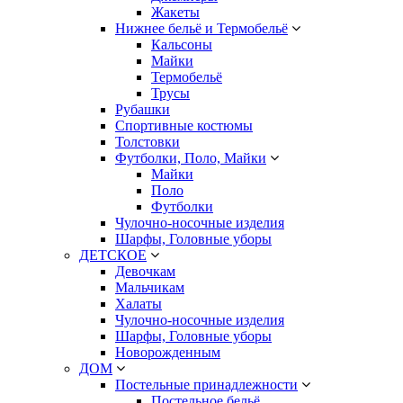
Жакеты
Нижнее бельё и Термобельё
Кальсоны
Майки
Термобельё
Трусы
Рубашки
Спортивные костюмы
Толстовки
Футболки, Поло, Майки
Майки
Поло
Футболки
Чулочно-носочные изделия
Шарфы, Головные уборы
ДЕТСКОЕ
Девочкам
Мальчикам
Халаты
Чулочно-носочные изделия
Шарфы, Головные уборы
Новорожденным
ДОМ
Постельные принадлежности
Постельное бельё