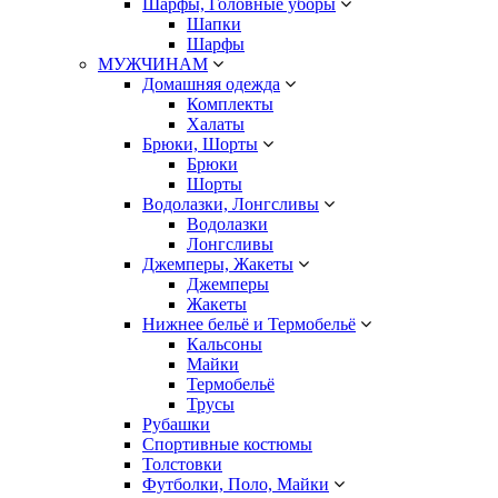
Шарфы, Головные уборы
Шапки
Шарфы
МУЖЧИНАМ
Домашняя одежда
Комплекты
Халаты
Брюки, Шорты
Брюки
Шорты
Водолазки, Лонгсливы
Водолазки
Лонгсливы
Джемперы, Жакеты
Джемперы
Жакеты
Нижнее бельё и Термобельё
Кальсоны
Майки
Термобельё
Трусы
Рубашки
Спортивные костюмы
Толстовки
Футболки, Поло, Майки