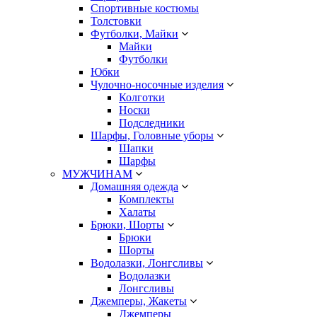
Спортивные костюмы
Толстовки
Футболки, Майки
Майки
Футболки
Юбки
Чулочно-носочные изделия
Колготки
Носки
Подследники
Шарфы, Головные уборы
Шапки
Шарфы
МУЖЧИНАМ
Домашняя одежда
Комплекты
Халаты
Брюки, Шорты
Брюки
Шорты
Водолазки, Лонгсливы
Водолазки
Лонгсливы
Джемперы, Жакеты
Джемперы