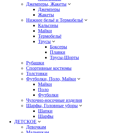
Джемперы, Жакеты
Джемперы
Жакеты
Нижнее бельё и Термобельё
Кальсоны
Майки
Термобельё
Трусы
Боксеры
Плавки
Трусы-Шорты
Рубашки
Спортивные костюмы
Толстовки
Футболки, Поло, Майки
Майки
Поло
Футболки
Чулочно-носочные изделия
Шарфы, Головные уборы
Шапки
Шарфы
ДЕТСКОЕ
Девочкам
Мальчикам