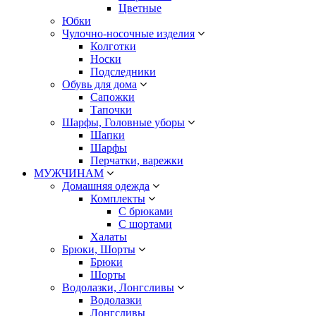
Цветные
Юбки
Чулочно-носочные изделия
Колготки
Носки
Подследники
Обувь для дома
Сапожки
Тапочки
Шарфы, Головные уборы
Шапки
Шарфы
Перчатки, варежки
МУЖЧИНАМ
Домашняя одежда
Комплекты
С брюками
С шортами
Халаты
Брюки, Шорты
Брюки
Шорты
Водолазки, Лонгсливы
Водолазки
Лонгсливы