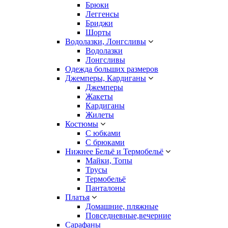
Брюки
Леггенсы
Бриджи
Шорты
Водолазки, Лонгсливы
Водолазки
Лонгсливы
Одежда больших размеров
Джемперы, Кардиганы
Джемперы
Жакеты
Кардиганы
Жилеты
Костюмы
С юбками
С брюками
Нижнее Бельё и Термобельё
Майки, Топы
Трусы
Термобельё
Панталоны
Платья
Домашние, пляжные
Повседневные,вечерние
Сарафаны