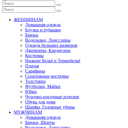
ЖЕНЩИНАМ
Домашняя одежда
Блузки и рубашки
Брюки
Водолазки, Лонгсливы
Одежда больших размеров
Джемперы, Кардиганы
Костюмы
Нижнее Бельё и Термобельё
Платья
Сарафаны
Спортивные костюмы
Толстовки
Футболки, Майки
Юбки
Чулочно-носочные изделия
Обувь для дома
Шарфы, Головные уборы
МУЖЧИНАМ
Домашняя одежда
Брюки, Шорты
Водолазки, Лонгсливы