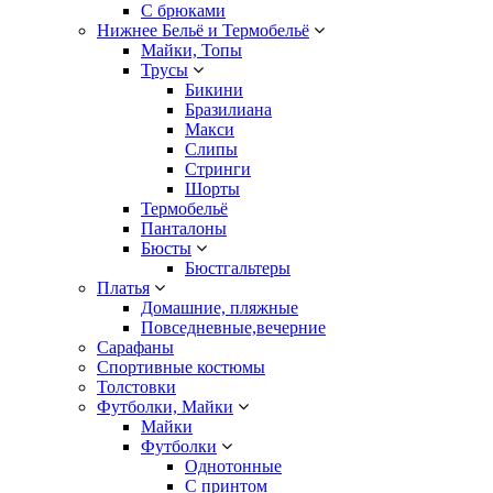
С брюками
Нижнее Бельё и Термобельё
Майки, Топы
Трусы
Бикини
Бразилиана
Макси
Слипы
Стринги
Шорты
Термобельё
Панталоны
Бюсты
Бюстгальтеры
Платья
Домашние, пляжные
Повседневные,вечерние
Сарафаны
Спортивные костюмы
Толстовки
Футболки, Майки
Майки
Футболки
Однотонные
С принтом